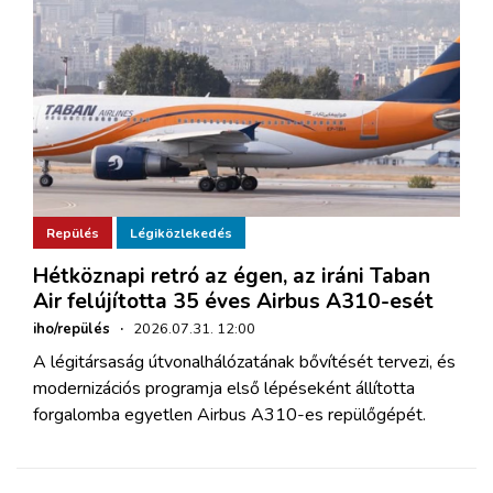
Repülés
Légiközlekedés
Hétköznapi retró az égen, az iráni Taban
Air felújította 35 éves Airbus A310-esét
iho/repülés
·
2026.07.31. 12:00
A légitársaság útvonalhálózatának bővítését tervezi, és
modernizációs programja első lépéseként állította
forgalomba egyetlen Airbus A310-es repülőgépét.