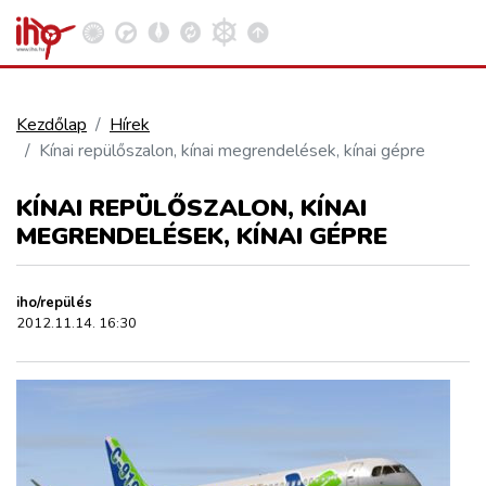
Kezdőlap
Hírek
Kínai repülőszalon, kínai megrendelések, kínai gépre
VASÚT
Kosár megtekintése
KÍNAI REPÜLŐSZALON, KÍNAI
KÖZÚT
MEGRENDELÉSEK, KÍNAI GÉPRE
REPÜLÉS
iho/repülés
2012.11.14. 16:30
KÖZLEKEDÉSFEJLESZTÉS
ELLÁTÁSI LÁNC