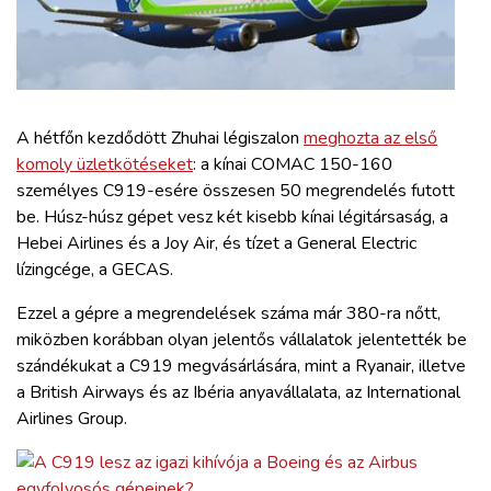
ZÖLDÚT
HAJÓZÁS
BLOG
A hétfőn kezdődött Zhuhai légiszalon
meghozta az első
komoly üzletkötéseket
: a kínai COMAC 150-160
személyes C919-esére összesen 50 megrendelés futott
ARCHÍVUM
be. Húsz-húsz gépet vesz két kisebb kínai légitársaság, a
Hebei Airlines és a Joy Air, és tízet a General Electric
WEBSHOP
lízingcége, a GECAS.
Ezzel a gépre a megrendelések száma már 380-ra nőtt,
BELÉPÉS
miközben korábban olyan jelentős vállalatok jelentették be
szándékukat a C919 megvásárlására, mint a Ryanair, illetve
a British Airways és az Ibéria anyavállalata, az International
REGISZTRÁCIÓ
Airlines Group.