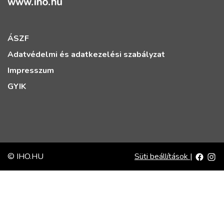
ÁSZF
Adatvédelmi és adatkezelési szabályzat
Impresszum
GYIK
© IHO.HU
Süti beállítások
|