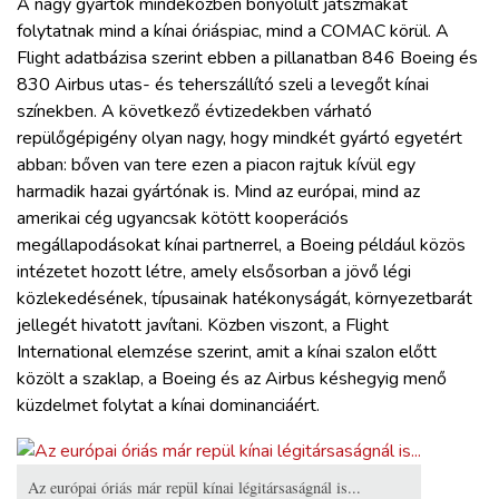
A nagy gyártók mindeközben bonyolult játszmákat
folytatnak mind a kínai óriáspiac, mind a COMAC körül. A
Flight adatbázisa szerint ebben a pillanatban 846 Boeing és
830 Airbus utas- és teherszállító szeli a levegőt kínai
színekben. A következő évtizedekben várható
repülőgépigény olyan nagy, hogy mindkét gyártó egyetért
abban: bőven van tere ezen a piacon rajtuk kívül egy
harmadik hazai gyártónak is. Mind az európai, mind az
amerikai cég ugyancsak kötött kooperációs
megállapodásokat kínai partnerrel, a Boeing például közös
intézetet hozott létre, amely elsősorban a jövő légi
közlekedésének, típusainak hatékonyságát, környezetbarát
jellegét hivatott javítani. Közben viszont, a Flight
International elemzése szerint, amit a kínai szalon előtt
közölt a szaklap, a Boeing és az Airbus késhegyig menő
küzdelmet folytat a kínai dominanciáért.
Az európai óriás már repül kínai légitársaságnál is...