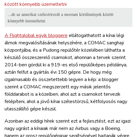
...de az amerikai szélestörzsűt a mostani körülmények között
könnyebb üzemeltetni
A Flightglobal egyik bloggere
ellátogathatott a kínai légi
álmok megvalósításának helyszínére, a COMAC sanghaji
központjába, és a Pudong repülőtér közelében láthatta a
készülő összeszerelő csarnokot, ahonnan a tervek szerint
2014-ben gördül ki a 919-es első repülőképes példánya,
aztán felfut a gyártás évi 150 gépre. De hogy még
izgalmasabb és összetettebb legyen a kép: a blogger
szerint a COMAC megszerzett egy másik jelentős
földdarabot is a közelben, ahol azt a csarnokot tervezik
felépíteni, ahol a jövő kínai szélestörzsű, kétfolyosós nagy
utasszállító gépe készül.
Azonban az eddigi hírek szerint ezt a fejlesztést, ezt az igazi
nagy ugrást a kínaiak már nem az Airbus vagy a Boeing,
hanem az orosz repülőgépipar segítségével hajtanák végre.