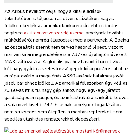
Az Airbus bevallott célja, hogy a kínai eladások
tekintetében is túljusson az ötven százalékon, vagyis
felülkerekedjék az amerikai konkurencián, ebben fontos
segítség
az itteni összeszerelő üzeme
, amelynek további
működéséről nemrég állapodtak meg a partnerek. A Boeing
az összeállítás szerint nem tervez hasonló lépést, viszont
már van kínai megrendelése is a 737-es újrahajtóművezett
MAX-változatára. A globális piachoz hasonló harcot vív a
két nagy gyártó a szélestörzsű gépek kínai piacán is, ahol az
európai gyártó a maga óriás A380-asának hatalmas jövőt
jósol, bár ehhez idő kell. Az amerikai fél azonban úgy véli, az
A380-as itt is túl nagy gép ahhoz, hogy egy-egy járatot
gazdaságosan repüljön, és az infrastruktúra is inkább kedvez
a valamivel kisebb 747-8-asnak, amelynek fogadásához
nem szükséges sem átépíteni a mostani reptereket, sem
speciális utashidas rendszerekkel kiegészíteni.