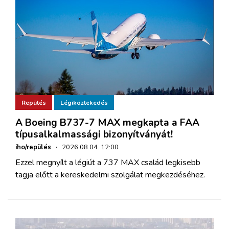
Repülés
Légiközlekedés
A Boeing B737-7 MAX megkapta a FAA
típusalkalmassági bizonyítványát!
iho/repülés
·
2026.08.04. 12:00
Ezzel megnyílt a légiút a 737 MAX család legkisebb
tagja előtt a kereskedelmi szolgálat megkezdéséhez.