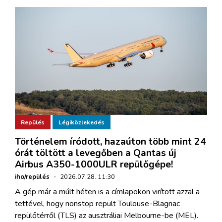
Repülés
Légiközlekedés
Történelem íródott, hazaúton több mint 24
órát töltött a levegőben a Qantas új
Airbus A350-1000ULR repülőgépe!
iho/repülés
·
2026.07.28. 11:30
A gép már a múlt héten is a címlapokon virított azzal a
tettével, hogy nonstop repült Toulouse-Blagnac
repülőtérről (TLS) az ausztráliai Melbourne-be (MEL).