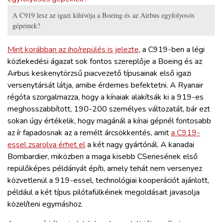
A C919 lesz az igazi kihívója a Boeing és az Airbus egyfolyosós
gépeinek?
Mint korábban az iho/repülés is jelezte
, a C919-ben a légi
közlekedési ágazat sok fontos szereplője a Boeing és az
Airbus keskenytörzsű piacvezető típusainak első igazi
versenytársát látja, amibe érdemes befektetni. A Ryanair
régóta szorgalmazza, hogy a kínaiak alakítsák ki a 919-es
meghosszabbított, 190-200 személyes változatát, bár ezt
sokan úgy értékelik, hogy magánál a kínai gépnél fontosabb
az ír fapadosnak az a remélt árcsökkentés, amit
a C919-
essel zsarolva érhet el
a két nagy gyártónál. A kanadai
Bombardier, miközben a maga kisebb CSeriesének első
repülőképes példányát építi, amely tehát nem versenyez
közvetlenül a 919-essel, technológiai kooperációt ajánlott,
például a két típus pilótafülkéinek megoldásait javasolja
közelíteni egymáshoz.