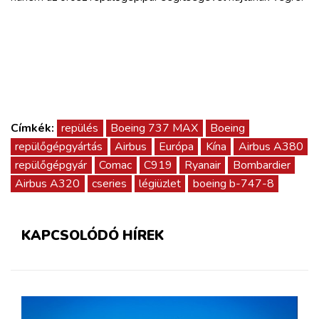
Címkék:
repülés
Boeing 737 MAX
Boeing
repülőgépgyártás
Airbus
Európa
Kína
Airbus A380
repülőgépgyár
Comac
C919
Ryanair
Bombardier
Airbus A320
cseries
légiüzlet
boeing b-747-8
KAPCSOLÓDÓ HÍREK