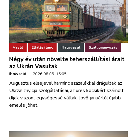
Vasút
Ellátási lánc
Nagyvasút
Szállítmányozás
Négy év után növelte teherszállítási árait
az Ukrán Vasutak
iho/vasút
·
2026.08.05. 16:05
Augusztus elsejével harminc százalékkal drágultak az
Ukrzaliznyicja szolgáltatásai, az üres kocsikért számolt
díjak viszont egységessé váltak. Jövő januártól újabb
emelés jöhet.