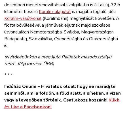
decemberi menetrendváltással szolgálatba is áll az új, 32,9
kilométer hosszú
Koralm-alagutat
is magába foglaló, déli
Koralm-vasútvonal
(Koralmbahn) megnyitását követően. A
flotta bővülésével a járművek eljutnak majd szokásos
útvonalaikon Németországba, Svájcba, Magyarországon
Budapestig, Szlovákiába, Csehországba és Olaszországba
is.
(Nyitóképünkön a megújuló Railjetek másodosztályú
része. Kép forrása: ÖBB)
* * *
Indóház Online – Hivatalos oldal: hogy ne maradj le
semmiről, ami a földön, a föld alatt, a síneken, a vízen
vagy a levegőben történik. Csatlakozz hozzánk!
Klikk,
és like a Facebookon!