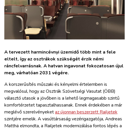
ZÖLDÚT
HAJÓZÁS
BLOG
A tervezett harmincévnyi üzemidő több mint a fele
ARCHÍVUM
eltelt, így az osztrákok szükségét érzik némi
ráncfelvarrásnak. A hatvan ingavonat fokozatosan újul
WEBSHOP
meg, várhatóan 2031 végére.
A korszerűsítés műszaki és kényelmi értelemben is
BELÉPÉS
megvalósul, hogy az Osztrák Szövetségi Vasutat (ÖBB)
választó utasok a jövőben is a lehető legmagasabb szintű
REGISZTRÁCIÓ
komfortérzetet tapasztalhassanak. Ennek érdekében a már
meglévő szerelvényeket
az újonnan beszerzett Railjetek
szintjére emelik. A vasúttársaság vezérigazgatója, Andreas
Matthä elmondta, a Railjetek modernizálása fontos lépés a