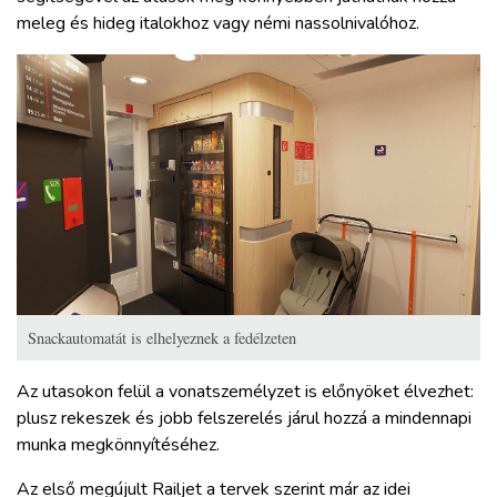
meleg és hideg italokhoz vagy némi nassolnivalóhoz.
Snackautomatát is elhelyeznek a fedélzeten
Az utasokon felül a vonatszemélyzet is előnyöket élvezhet:
plusz rekeszek és jobb felszerelés járul hozzá a mindennapi
munka megkönnyítéséhez.
Az első megújult Railjet a tervek szerint már az idei