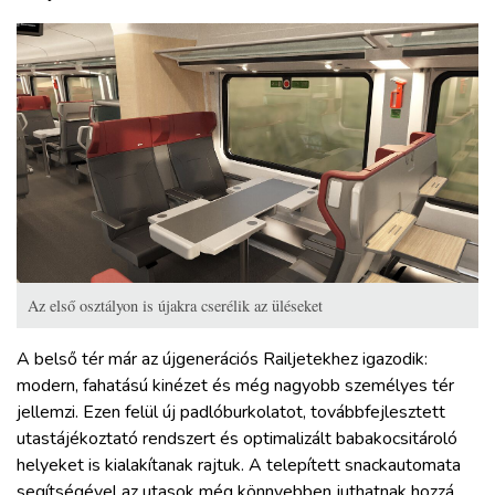
Az első osztályon is újakra cserélik az üléseket
A belső tér már az újgenerációs Railjetekhez igazodik:
modern, fahatású kinézet és még nagyobb személyes tér
jellemzi. Ezen felül új padlóburkolatot, továbbfejlesztett
utastájékoztató rendszert és optimalizált babakocsitároló
helyeket is kialakítanak rajtuk. A telepített snackautomata
segítségével az utasok még könnyebben juthatnak hozzá