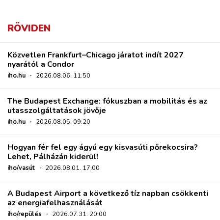
RÖVIDEN
Közvetlen Frankfurt–Chicago járatot indít 2027
nyarától a Condor
iho.hu
·
2026.08.06. 11:50
The Budapest Exchange: fókuszban a mobilitás és az
utasszolgáltatások jövője
iho.hu
·
2026.08.05. 09:20
Hogyan fér fel egy ágyú egy kisvasúti pőrekocsira?
Lehet, Pálházán kiderül!
iho/vasút
·
2026.08.01. 17:00
A Budapest Airport a következő tíz napban csökkenti
az energiafelhasználását
iho/repülés
·
2026.07.31. 20:00