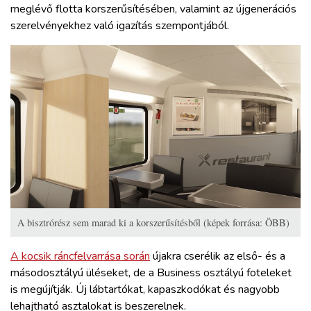
meglévő flotta korszerűsítésében, valamint az újgenerációs
szerelvényekhez való igazítás szempontjából.
A bisztrórész sem marad ki a korszerűsítésből (képek forrása: ÖBB)
A kocsik ráncfelvarrása során
újakra cserélik az első- és a
másodosztályú üléseket, de a Business osztályú foteleket
is megújítják. Új lábtartókat, kapaszkodókat és nagyobb
lehajtható asztalokat is beszerelnek.