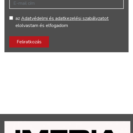
E-mail cím
az
Adatvédelmi és adatkezelési szabályzatot
elolvastam és elfogadom
Feliratkozás