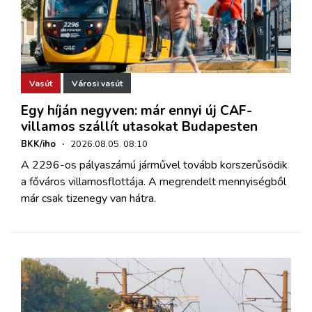
Vasút
Városi vasút
Egy híján negyven: már ennyi új CAF-
villamos szállít utasokat Budapesten
BKK/iho
·
2026.08.05. 08:10
A 2296-os pályaszámú járművel tovább korszerűsödik
a főváros villamosflottája. A megrendelt mennyiségből
már csak tizenegy van hátra.