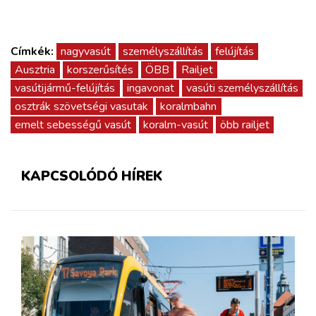
Címkék:
nagyvasút
személyszállítás
felújítás
Ausztria
korszerűsítés
ÖBB
Railjet
vasútijármű-felújítás
ingavonat
vasúti személyszállítás
osztrák szövetségi vasutak
koralmbahn
emelt sebességű vasút
koralm-vasút
öbb railjet
KAPCSOLÓDÓ HÍREK