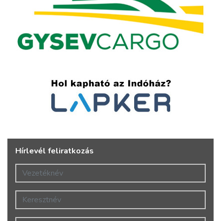
Hírlevél feliratkozás
Vezetéknév
Keresztnév