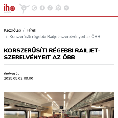
Kezdőlap
Hírek
Korszerűsíti régebbi Railjet-szerelvényeit az ÖBB
VASÚT
Kosár megtekintése
KORSZERŰSÍTI RÉGEBBI RAILJET-
KÖZÚT
SZERELVÉNYEIT AZ ÖBB
REPÜLÉS
iho/vasút
2025.05.03. 09:00
KÖZLEKEDÉSFEJLESZTÉS
ELLÁTÁSI LÁNC