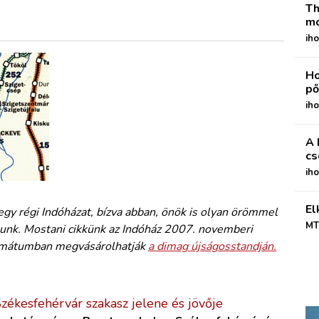
Th
mo
iho
Ho
pő
iho
A 
cs
ih
El
egy régi Indóházat, bízva abban, önök is olyan örömmel
MT
agunk. Mostani cikkünk az Indóház 2007. novemberi
formátumban megvásárolhatják
a dimag újságosstandján.
ékesfehérvár szakasz jelene és jövője