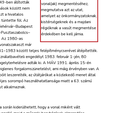
9-ben állították
vonal(ak) megmentéséhez,
mások között nem
megmutatva azt az utat,
t a hivatalos
amelyet az önkormányzatoknak,
tüntette föl. Az
kistérségeknek és a majdani
fehérvár–Budapest
régióknak a vasút megmentése
–Pusztaszabolcs–
érdekében be kell járnia.
k. Az 1980-as
vonalszakaszt már
81–1983 között teljes felépítménycserével átépítették.
nálatbavételi engedélyt 1983. február 1-jén, 80
ngelyterhelésre adták ki. A MÁV 1991. április 15-én
eiglenes forgalomszünetelést, ami máig érvényben van. A
 leszerelték, az útátjárókat a közlekedő menet által
 teljes sorompó használhatatlansága miatt a 63. számú
st alkalmaznak.
 során kiderülhetett, hogy a vonal miként vált