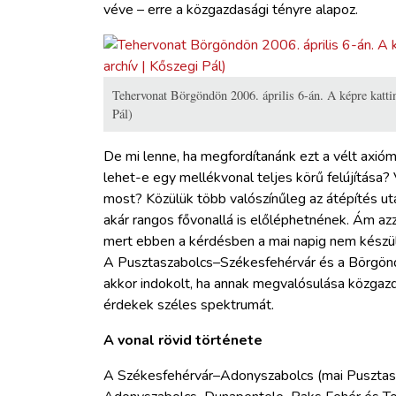
véve – erre a közgazdasági tényre alapoz.
Tehervonat Börgöndön 2006. április 6-án. A képre kattin
Pál)
De mi lenne, ha megfordítanánk ezt a vélt axióm
lehet-e egy mellékvonal teljes körű felújítása?
most? Közülük több valószínűleg az átépítés u
akár rangos fővonallá is előléphetnének. Ám azz
mert ebben a kérdésben a mai napig nem készü
A Pusztaszabolcs–Székesfehérvár és a Börgönd
akkor indokolt, ha annak megvalósulása közgazdas
érdekek széles spektrumát.
A vonal rövid története
A Székesfehérvár–Adonyszabolcs (mai Pusztasz