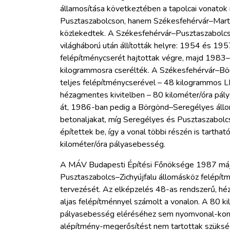
államosítása következtében a tapolcai vonato
Pusztaszabolcson, hanem Székesfehérvár–Mart
közlekedtek. A Székesfehérvár–Pusztaszabolcs v
világháború után állították helyre: 1954 és 195
felépítménycserét hajtottak végre, majd 1983
kilogrammosra cserélték. A Székesfehérvár–B
teljes felépítménycserével – 48 kilogrammos L
hézagmentes kivitelben – 80 kilométer/óra pál
át, 1986-ban pedig a Börgönd–Seregélyes ál
betonaljakat, míg Seregélyes és Pusztaszabolcs
építettek be, így a vonal többi részén is tartha
kilométer/óra pályasebesség.
A MÁV Budapesti Építési Főnöksége 1987 máj
Pusztaszabolcs–Zichyújfalu állomásköz felépít
tervezését. Az elképzelés 48-as rendszerű, h
aljas felépítménnyel számolt a vonalon. A 80 ki
pályasebesség eléréséhez sem nyomvonal-korr
alépítmény-megerősítést nem tartottak szüksé