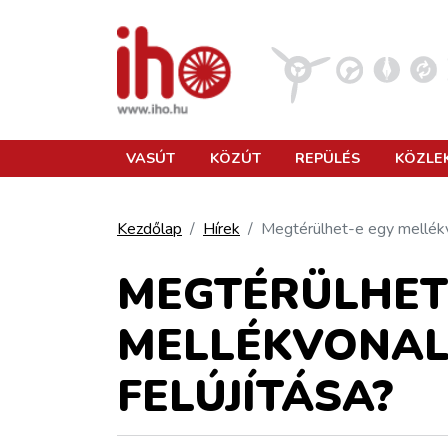
VASÚT
VASÚT
KÖZÚT
REPÜLÉS
KÖZLE
KÖZÚT
Kezdőlap
Hírek
Megtérülhet-e egy mellékv
REPÜLÉS
MEGTÉRÜLHET
MELLÉKVONAL
KÖZLEKEDÉSFEJLESZTÉS
FELÚJÍTÁSA?
ELLÁTÁSI LÁNC