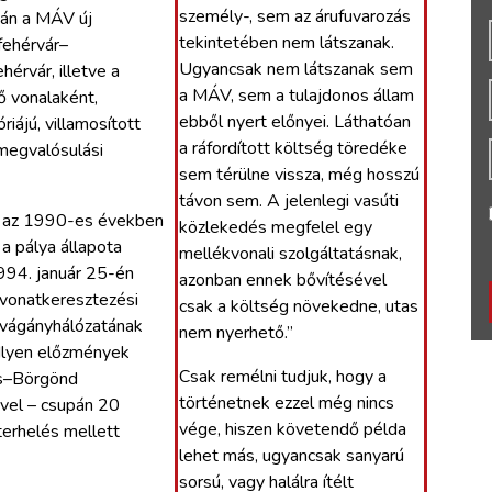
személy-, sem az árufuvarozás
zán a MÁV új
tekintetében nem látszanak.
fehérvár–
Ugyancsak nem látszanak sem
érvár, illetve a
a MÁV, sem a tulajdonos állam
 vonalaként,
ebből nyert előnyei. Láthatóan
ájú, villamosított
a ráfordított költség töredéke
 megvalósulási
sem térülne vissza, még hosszú
távon sem. A jelenlegi vasúti
t az 1990-es években
közlekedés megfelel egy
a pálya állapota
mellékvonali szolgáltatásnak,
994. január 25-én
azonban ennek bővítésével
a vonatkeresztezési
csak a költség növekedne, utas
 vágányhálózatának
nem nyerhető.”
 Ilyen előzmények
Csak remélni tudjuk, hogy a
cs–Börgönd
történetnek ezzel még nincs
vel – csupán 20
vége, hiszen követendő példa
terhelés mellett
lehet más, ugyancsak sanyarú
sorsú, vagy halálra ítélt