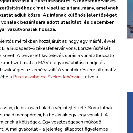
meghatározása a Pusztaszabolcs–Székesfehérvár és
erűsítéséhez címet viseli az a tanulmány, amelynek
ozatát adjuk közre. Az írásnak különös jelentőséget
b vonalak bezárására adott utasítást, és december
ar vasútvonalak hossza.
entős mértékben hozzájárult az, hogy egy másfél évvel
ék ki a Budapest–Székesfehérvár vonal korszerűsítését,
követ. A tervezett kivitelezés során a vonal átbocsátó
ztmetszet miatt a MÁV elegytovábbítási rendje és
úl szükséges a személyszállító vonatok részére alternatív
örébe
a Pusztaszabolcs–Székesfehérvár,
illetve
a
ssan, de biztosan halad a végkifejlet felé. Sorra látnak
het majd megspórolni, ha bezárnak egy-egy vonalat. A
kenjenek a költségek. Egy veszteségesen működő
. A mai gyakorlat – a jelenlegi állapotot figyelembe