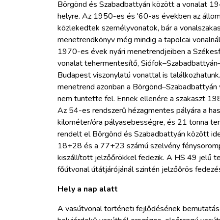
Börgönd és Szabadbattyán között a vonalat 194
helyre. Az 1950-es és '60-as években az állo
közlekedtek személyvonatok, bár a vonalszakasz
menetrendkönyv még mindig a tapolcai vonalnál 
1970-es évek nyári menetrendjeiben a Székes
vonalat tehermentesítő, Siófok–Szabadbattyán
Budapest viszonylatú vonattal is találkozhatun
menetrend azonban a Börgönd–Szabadbattyán 
nem tüntette fel. Ennek ellenére a szakaszt 19
Az 54-es rendszerű hézagmentes pályára a hasz
kilométer/óra pályasebességre, és 21 tonna te
rendelt el Börgönd és Szabadbattyán között id
18+28 és a 77+23 számú szelvény fénysorompóit
kiszállított jelzőőrökkel fedezik. A HS 49 jelű
főútvonal útátjárójánál szintén jelzőőrös fedezé
Hely a nap alatt
A vasútvonal történeti fejlődésének bemutatása