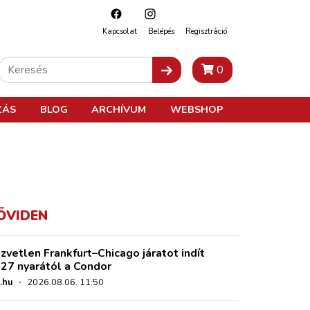
Kapcsolat
Belépés
Regisztráció
0
ZÁS
BLOG
ARCHÍVUM
WEBSHOP
ÖVIDEN
zvetlen Frankfurt–Chicago járatot indít
27 nyarától a Condor
.hu
·
2026.08.06. 11:50