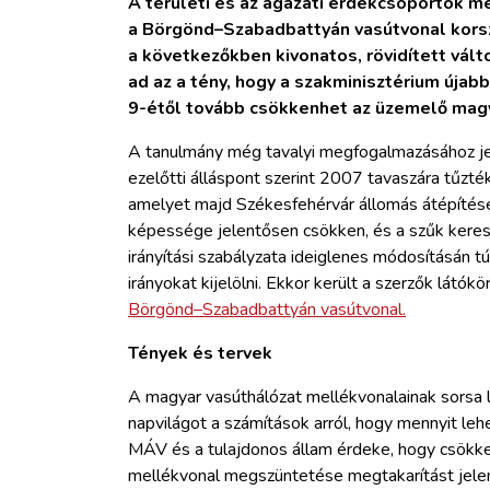
A területi és az ágazati érdekcsoportok 
a Börgönd–Szabadbattyán vasútvonal korsz
a következőkben kivonatos, rövidített vált
ad az a tény, hogy a szakminisztérium újab
9-étől tovább csökkenhet az üzemelő magy
A tanulmány még tavalyi megfogalmazásához jel
ezelőtti álláspont szerint 2007 tavaszára tűzt
amelyet majd Székesfehérvár állomás átépítése 
képessége jelentősen csökken, és a szűk keres
irányítási szabályzata ideiglenes módosításán t
irányokat kijelölni. Ekkor került a szerzők látók
Börgönd–Szabadbattyán vasútvonal.
Tények és tervek
A magyar vasúthálózat mellékvonalainak sorsa la
napvilágot a számítások arról, hogy mennyit le
MÁV és a tulajdonos állam érdeke, hogy csök
mellékvonal megszüntetése megtakarítást jelent