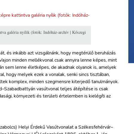
tva galéria nyílik (fotók: Indóház-archív | Kőszegi
át, és inkább azt vizsgálnánk, hogy megtérülő beruházás
 Vajon minden mellékvonal csak annyira lenne képes, mint
tán sem lenne életképes, de akadnak olyanok is, amelyek
al, hogy melyek ezek a vonalak, senki sincs tisztában,
ltek komplex, minden szegmensre kiterjedő tanulmányok.
–Szabadbattyán vasútvonal teljes átépítése is csak
ági, környezeti és területi értelemben is kielégíti az
abolcs) Helyi Érdekű Vasútvonalat a Székesfehérvár–