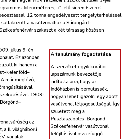
lna Vármegyei HÉV részeként 1896. október 1-jén
ogrammos, kilencméteres, „i” jelű sínrendszerrel
beosztással, 12 tonna engedélyezett tengelyterheléssel.
satlakozott a vasútvonalhoz a Sárbogárd–
zékesfehérvár szakaszt a két társaság közösen
09. július 9-én
A tanulmány fogadtatása
onalat. Ez azonban
azott ki, hanem a
A szerzőket egyik korábbi
st-Kelenföld–
lapszámunk bevezetője
 A már meglévő,
indította arra, hogy az
rangúsításával,
Indóházban is bemutassák,
sszekötésével 1909-
hogyan lehet igazolni egy adott
–Börgönd–
vasútvonal létjogosultságát. Így
született meg a
Pusztaszabolcs–Börgönd–
vonatsűrűség az
Székesfehérvár vasútvonal
a II. világháború
felújításával összefüggő
HÉV-vonalak