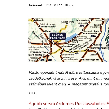
ZÖLDÚT
iho/vasút
·
2015.01.11. 18:45
HAJÓZÁS
BLOG
ARCHÍVUM
WEBSHOP
Vasárnaponként időről időre fellapozunk egy-
BELÉPÉS
csodálkoznak rá archív írásainkra, mint mi m
számában jelent meg. A magazint digitális 
REGISZTRÁCIÓ
* * *
A jobb sorsra érdemes Pusztaszabolcs–Sz