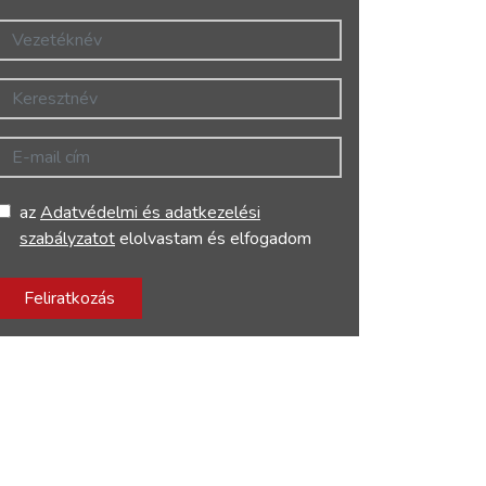
Vezetéknév
Keresztnév
E-mail cím
az
Adatvédelmi és adatkezelési
szabályzatot
elolvastam és elfogadom
Feliratkozás