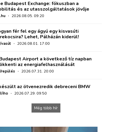
e Budapest Exchange: fókuszban a
bilitás és az utasszolgáltatások jövője
.hu
·
2026.08.05. 09:20
gyan fér fel egy ágyú egy kisvasúti
rekocsira? Lehet, Pálházán kiderül!
/vasút
·
2026.08.01. 17:00
Budapest Airport a következő tíz napban
ökkenti az energiafelhasználását
o/repülés
·
2026.07.31. 20:00
készült az ötvenezredik debreceni BMW
I/iho
·
2026.07.29. 09:50
Még több hír