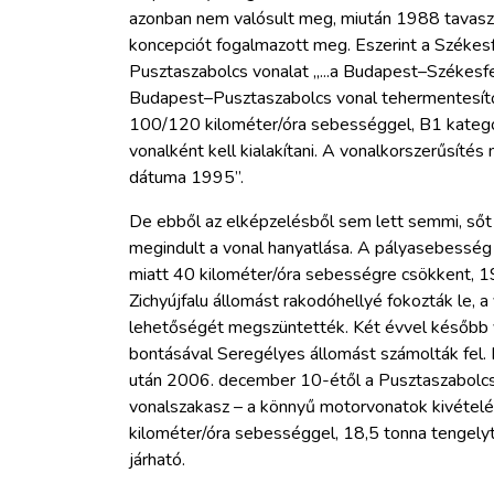
azonban nem valósult meg, miután 1988 tavas
koncepciót fogalmazott meg. Eszerint a Székes
Pusztaszabolcs vonalat „...a Budapest–Székesfeh
Budapest–Pusztaszabolcs vonal tehermentesítő
100/120 kilométer/óra sebességgel, B1 kategóri
vonalként kell kialakítani. A vonalkorszerűsítés
dátuma 1995”.
De ebből az elképzelésből sem lett semmi, ső
megindult a vonal hanyatlása. A pályasebesség 
miatt 40 kilométer/óra sebességre csökkent, 1
Zichyújfalu állomást rakodóhellyé fokozták le, 
lehetőségét megszüntették. Két évvel később
bontásával Seregélyes állomást számolták fel.
után 2006. december 10-étől a Pusztaszabol
vonalszakasz – a könnyű motorvonatok kivételé
kilométer/óra sebességgel, 18,5 tonna tengely
járható.