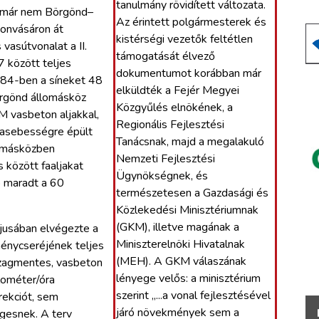
tanulmány rövidített változata.
k már nem Börgönd–
Az érintett polgármesterek és
onvásáron át
kistérségi vezetők feltétlen
asútvonalat a II.
támogatását élvező
7 között teljes
dokumentumot korábban már
–84-ben a síneket 48
elküldték a Fejér Megyei
örgönd állomásköz
Közgyűlés elnökének, a
M vasbeton aljakkal,
Regionális Fejlesztési
yasebességre épült
Tanácsnak, majd a megalakuló
lomásközben
Nemzeti Fejlesztési
 között faaljakat
Ügynökségnek, és
tó maradt a 60
természetesen a Gazdasági és
Közlekedési Minisztériumnak
(GKM), illetve magának a
usában elvégezte a
Miniszterelnöki Hivatalnak
ménycseréjének teljes
(MEH). A GKM válaszának
ézagmentes, vasbeton
lényege velős: a minisztérium
lométer/óra
szerint „...a vonal fejlesztésével
ekciót, sem
járó növekmények sem a
gesnek. A terv