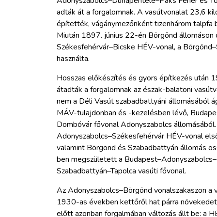
Adonyszabolcs–Dunapentele–Paks Fehér és To
adták át a forgalomnak. A vasútvonalat 23,6 kil
építették, vágánymezőnként tizenhárom talpfa 
Miután 1897. június 22-én Börgönd állomáson c
Székesfehérvár–Bicske HÉV-vonal, a Börgönd–S
használta.
Hosszas előkészítés és gyors építkezés után 19
átadták a forgalomnak az észak-balatoni vasútv
nem a Déli Vasút szabadbattyáni állomásából ág
MÁV-tulajdonban és -kezelésben lévő, Budape
Dombóvár fővonal Adonyszabolcs állomásából.
Adonyszabolcs–Székesfehérvár HÉV-vonal első
valamint Börgönd és Szabadbattyán állomás ö
ben megszületett a Budapest–Adonyszabolcs
Szabadbattyán–Tapolca vasúti fővonal.
Az Adonyszabolcs–Börgönd vonalszakaszon a 
1930-as években kettőről hat párra növekedett, 
előtt azonban forgalmában változás állt be: a 