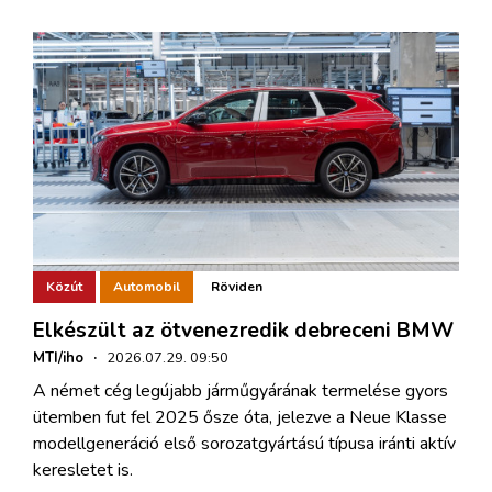
Közút
Automobil
Röviden
Elkészült az ötvenezredik debreceni BMW
MTI/iho
·
2026.07.29. 09:50
A német cég legújabb járműgyárának termelése gyors
ütemben fut fel 2025 ősze óta, jelezve a Neue Klasse
modellgeneráció első sorozatgyártású típusa iránti aktív
keresletet is.