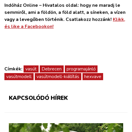
Indóház Online – Hivatalos oldal: hogy ne maradj le
semmiről, ami a földön, a föld alatt, a síneken, a vízen
vagy a levegőben történik. Csatlakozz hozzánk!
Klikk,
és like a Facebookon!
Címkék:
vasút
Debrecen
programajánló
vasútmodell
vasútmodell-kiállítás
hexvave
KAPCSOLÓDÓ HÍREK