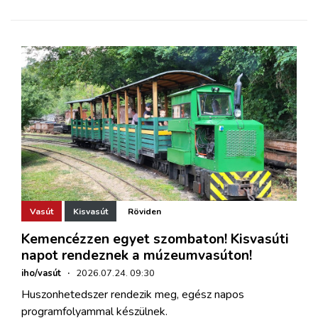
Vasút
Kisvasút
Röviden
Kemencézzen egyet szombaton! Kisvasúti
napot rendeznek a múzeumvasúton!
iho/vasút
·
2026.07.24. 09:30
Huszonhetedszer rendezik meg, egész napos
programfolyammal készülnek.