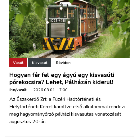
Vasút
Kisvasút
Röviden
Hogyan fér fel egy ágyú egy kisvasúti
pőrekocsira? Lehet, Pálházán kiderül!
iho/vasút
·
2026.08.01. 17:00
Az Északerdő Zrt. a Füzéri Hadtörténeti és
Helytörténeti Körrel karöltve első alkalommal rendezi
meg hagyományőrző pálházi kisvasutas vonatozását
augusztus 20-án.