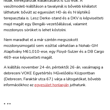
hidak, kerékpárutak kialakításáról is szó esik. A
ZÖLDÚT
vasútmodell-kiállításon a tavalyinál is bővebb kínálatot
láthatunk: bővült az egyesület H0-ás és N léptékű
HAJÓZÁS
terepasztala is. Lesz Derke-stand és a DKV is képviselteti
majd magát egy Bengáli-vezetőállással, valamint
mozdonyos söröket is lehet kóstolni.
BLOG
Nem maradhat el a már szintén megszokott
ARCHÍVUM
mozdonysimogató sem: ezúttal várhatóan a Nohab-GM
Alapítvány M61,010-ese, egy Floyd-Sulzer és a DB Cargo
469-ese képviselteti magát.
WEBSHOP
A kiállítás november 24-én, péntektől 26-án, vasárnapig a
debreceni VOKE Egyetértés Művelődési Központban
BELÉPÉS
(Debrecen, Faraktár utca 67.) várja a látogatókat, bővebb
információkhoz az
egyesület honlapján
juthatunk.
REGISZTRÁCIÓ
*
*
*