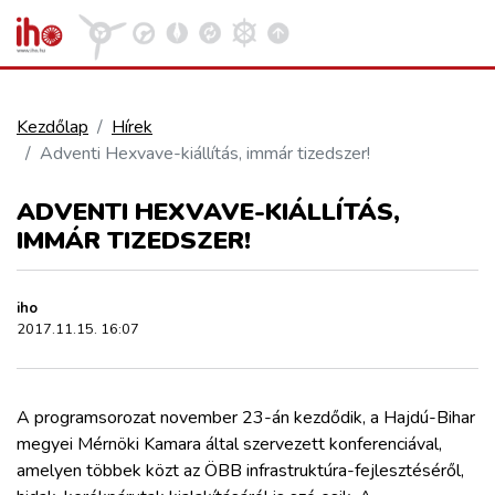
Kezdőlap
Hírek
Adventi Hexvave-kiállítás, immár tizedszer!
VASÚT
Kosár megtekintése
ADVENTI HEXVAVE-KIÁLLÍTÁS,
KÖZÚT
IMMÁR TIZEDSZER!
REPÜLÉS
iho
2017.11.15. 16:07
KÖZLEKEDÉSFEJLESZTÉS
A programsorozat november 23-án kezdődik, a Hajdú-Bihar
ELLÁTÁSI LÁNC
megyei Mérnöki Kamara által szervezett konferenciával,
amelyen többek közt az ÖBB infrastruktúra-fejlesztéséről,