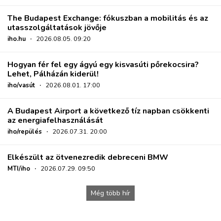
The Budapest Exchange: fókuszban a mobilitás és az
utasszolgáltatások jövője
iho.hu
·
2026.08.05. 09:20
Hogyan fér fel egy ágyú egy kisvasúti pőrekocsira?
Lehet, Pálházán kiderül!
iho/vasút
·
2026.08.01. 17:00
A Budapest Airport a következő tíz napban csökkenti
az energiafelhasználását
iho/repülés
·
2026.07.31. 20:00
Elkészült az ötvenezredik debreceni BMW
MTI/iho
·
2026.07.29. 09:50
Még több hír