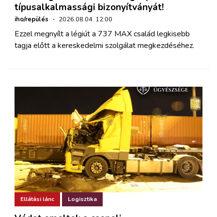
típusalkalmassági bizonyítványát!
iho/repülés
·
2026.08.04. 12:00
Ezzel megnyílt a légiút a 737 MAX család legkisebb
tagja előtt a kereskedelmi szolgálat megkezdéséhez.
Ellátási lánc
Logisztika