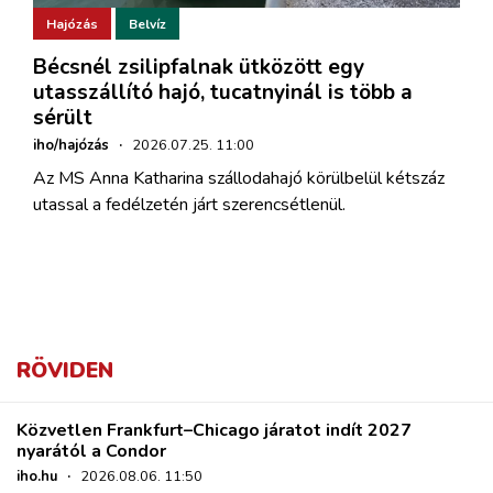
Hajózás
Belvíz
Bécsnél zsilipfalnak ütközött egy
utasszállító hajó, tucatnyinál is több a
sérült
iho/hajózás
·
2026.07.25. 11:00
Az MS Anna Katharina szállodahajó körülbelül kétszáz
utassal a fedélzetén járt szerencsétlenül.
RÖVIDEN
Közvetlen Frankfurt–Chicago járatot indít 2027
nyarától a Condor
iho.hu
·
2026.08.06. 11:50