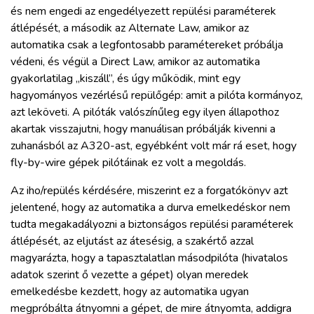
és nem engedi az engedélyezett repülési paraméterek
átlépését, a második az Alternate Law, amikor az
automatika csak a legfontosabb paramétereket próbálja
védeni, és végül a Direct Law, amikor az automatika
gyakorlatilag „kiszáll”, és úgy működik, mint egy
hagyományos vezérlésű repülőgép: amit a pilóta kormányoz,
azt leköveti. A pilóták valószínűleg egy ilyen állapothoz
akartak visszajutni, hogy manuálisan próbálják kivenni a
zuhanásból az A320-ast, egyébként volt már rá eset, hogy
fly-by-wire gépek pilótáinak ez volt a megoldás.
Az iho/repülés kérdésére, miszerint ez a forgatókönyv azt
jelentené, hogy az automatika a durva emelkedéskor nem
tudta megakadályozni a biztonságos repülési paraméterek
átlépését, az eljutást az átesésig, a szakértő azzal
magyarázta, hogy a tapasztalatlan másodpilóta (hivatalos
adatok szerint ő vezette a gépet) olyan meredek
emelkedésbe kezdett, hogy az automatika ugyan
megpróbálta átnyomni a gépet, de mire átnyomta, addigra