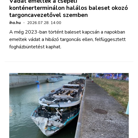
Vádat emeltek a csepeli
konténerterminálon halálos baleset okozó
targoncavezetővel szemben
iho.hu
·
2026.07.28. 14:00
A még 2023-ban történt baleset kapcsán a napokban
emeltek vádat a hibázó targoncás ellen, felfüggesztett
fogházbüntetést kaphat.