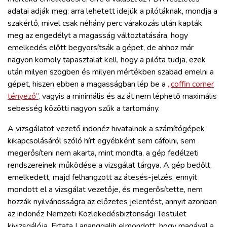
adatai adják meg: arra lehetett idejük a pilótáknak, mondja a
szakértő, mivel csak néhány perc várakozás után kapták
meg az engedélyt a magasság változtatására, hogy
emelkedés előtt begyorsítsák a gépet, de ahhoz már
nagyon komoly tapasztalat kell, hogy a pilóta tudja, ezek
után milyen szögben és milyen mértékben szabad emelni a
gépet, hiszen ebben a magasságban lép be a
„coffin corner
tényező”,
vagyis a minimális és az át nem léphető maximális
sebesség közötti nagyon szűk a tartomány.
A vizsgálatot vezető indonéz hivatalnok a számítógépek
kikapcsolásáról szóló hírt egyébként sem cáfolni, sem
megerősíteni nem akarta, mint mondta, a gép fedélzeti
rendszereinek működése a vizsgálat tárgya. A gép bedőlt,
emelkedett, majd felhangzott az átesés-jelzés, ennyit
mondott el a vizsgálat vezetője, és megerősítette, nem
hozzák nyilvánosságra az előzetes jelentést, annyit azonban
az indonéz Nemzeti Közlekedésbiztonsági Testület
kivizsgálója, Ertata Lananggalih elmondott, hogy magával a