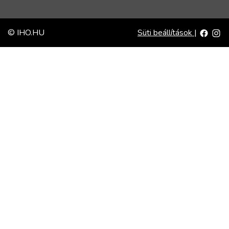
© IHO.HU
Süti beállítások
|