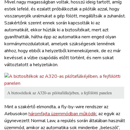
Mivel nagy magasságban voltak, hosszú ideig tartott, amíg
estek lefelé, és ezalatt próbálkoztak a pilóták azzal, hogy
visszanyerjék uralmukat a gép fölött, megállítsák a zuhanást.
Szakértőnk szerint ennek során kapcsolták ki az
automatikát, ekkor húzták ki a biztosítékait, mert azt
gyaníthatták, hátha épp az automatika nem enged olyan
kormánymozdulatokat, amelyek szükségesek lennének
ahhoz, hogy ebből a helyzetből kimeneküljenek, de ez már
kevéssel a vízbe csapódás előtt történt, és nem sokat
változtatott a helyzetükön.
A biztosítékok az A320-as pilótafülkéjében, a fejfölötti panelen
Mint a szakértő elmondta, a fly-by-wire rendszer az
Airbusokon
háromfajta üzemmódban működik:
az egyik az
úgynevezett Normal Law, a repülés során általában használt
üzemmód, amikor az automatika sok mindenbe „beleszól”,