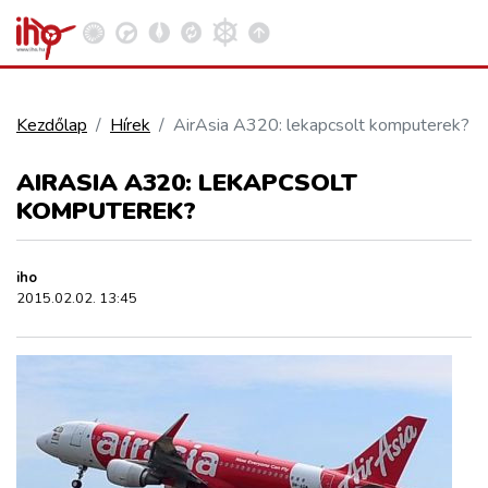
Kezdőlap
Hírek
AirAsia A320: lekapcsolt komputerek?
VASÚT
AIRASIA A320: LEKAPCSOLT
Kosár megtekintése
KOMPUTEREK?
KÖZÚT
iho
REPÜLÉS
2015.02.02. 13:45
KÖZLEKEDÉSFEJLESZTÉS
ELLÁTÁSI LÁNC