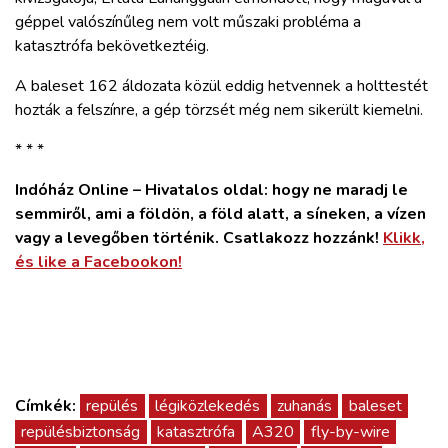
géppel valószínűleg nem volt műszaki probléma a
katasztrófa bekövetkeztéig.
A baleset 162 áldozata közül eddig hetvennek a holttestét
hozták a felszínre, a gép törzsét még nem sikerült kiemelni.
* * *
Indóház Online – Hivatalos oldal: hogy ne maradj le
semmiről, ami a földön, a föld alatt, a síneken, a vízen
vagy a levegőben történik. Csatlakozz hozzánk!
Klikk,
és like a Facebookon!
Címkék:
repülés
légiközlekedés
zuhanás
baleset
repülésbiztonság
katasztrófa
A320
fly-by-wire