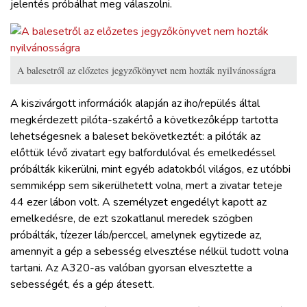
jelentés próbálhat meg válaszolni.
A balesetről az előzetes jegyzőkönyvet nem hozták nyilvánosságra
A kiszivárgott információk alapján az iho/repülés által
megkérdezett pilóta-szakértő a következőképp tartotta
lehetségesnek a baleset bekövetkeztét: a pilóták az
előttük lévő zivatart egy balfordulóval és emelkedéssel
próbálták kikerülni, mint egyéb adatokból világos, ez utóbbi
semmiképp sem sikerülhetett volna, mert a zivatar teteje
44 ezer lábon volt. A személyzet engedélyt kapott az
emelkedésre, de ezt szokatlanul meredek szögben
próbálták, tízezer láb/perccel, amelynek egytizede az,
amennyit a gép a sebesség elvesztése nélkül tudott volna
tartani. Az A320-as valóban gyorsan elvesztette a
sebességét, és a gép átesett.