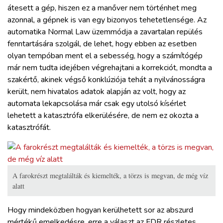
átesett a gép, hiszen ez a manőver nem történhet meg
azonnal, a gépnek is van egy bizonyos tehetetlensége. Az
automatika Normal Law üzemmódja a zavartalan repülés
fenntartására szolgál, de lehet, hogy ebben az esetben
olyan tempóban ment el a sebesség, hogy a számítógép
már nem tudta idejében végrehajtani a korrekciót, mondta a
szakértő, akinek végső konklúziója tehát a nyilvánosságra
került, nem hivatalos adatok alapján az volt, hogy az
automata lekapcsolása már csak egy utolsó kísérlet
lehetett a katasztrófa elkerülésére, de nem ez okozta a
katasztrófát.
A farokrészt megtalálták és kiemelték, a törzs is megvan, de még víz
alatt
Hogy mindeközben hogyan kerülhetett sor az abszurd
mértékű emelkedésre, erre a választ az FDR részletes