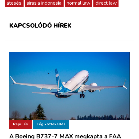
átesés
airasia indonesia
normal law
direct law
KAPCSOLÓDÓ HÍREK
Repülés
Légiközlekedés
A Boeing B737-7 MAX megkapta a FAA