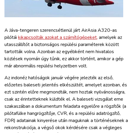
ZÖLDÚT
HAJÓZÁS
A Jáva-tengeren szerencsétlenül járt AirAsia A320-as
BLOG
pilótái
kikapcsolták azokat a számítógépeket,
amelyek az
utasszállítót a biztonságos repülési paraméterek között
tartották volna. Azonban az egyébként nem hivatalos
ARCHÍVUM
közlések nyomán úgy tűnik, ez akkor történt, amikor a gép
már abnormális repülési helyzetben volt.
WEBSHOP
Az indonéz hatóságok január végére jelezték az első,
előzetes baleseti jelentés elkészültét, amelyet azonban, és
BELÉPÉS
ezt szintén előre megmondták, nem hoztak nyilvánosságra,
csak az érintetteknek küldték el. A baleseti vizsgálat eme
szakaszában a dokumentum feladata egyelőre a rögzítők (a
REGISZTRÁCIÓ
pilótafülke hangrögzítője, CVR, és a repülési adatrögzítő,
FDR) adatainak kinyerése után maguknak a történéseknek a
rekonstrukciója, a végső okok kérdésére csak a végleges