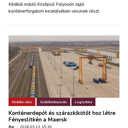
Kínából induló Középső Folyosón zajló
konténerforgalom kezelésében vesznek részt.
Ellátási lánc
Szállítmányozás
Logisztika
Konténerdepót és szárazkikötőt hoz létre
Fényeslitkén a Maersk
iho
·
2026.03.13. 15:30