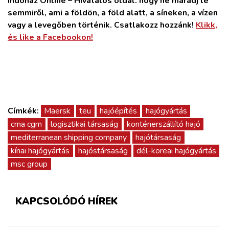
Indóház Online – Hivatalos oldal: hogy ne maradj le
semmiről, ami a földön, a föld alatt, a síneken, a vízen
vagy a levegőben történik. Csatlakozz hozzánk!
Klikk,
és like a Facebookon!
Címkék:
Maersk
teu
hajóépítés
hajógyártás
cma cgm
logisztikai társaság
konténerszállító hajó
mediterranean shipping company
hajótársaság
kínai hajógyártás
hajóstársaság
dél-koreai hajógyártás
msc group
KAPCSOLÓDÓ HÍREK