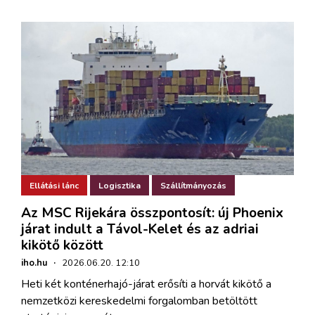
Ellátási lánc
Logisztika
Szállítmányozás
Az MSC Rijekára összpontosít: új Phoenix
járat indult a Távol-Kelet és az adriai
kikötő között
iho.hu
·
2026.06.20. 12:10
Heti két konténerhajó-járat erősíti a horvát kikötő a
nemzetközi kereskedelmi forgalomban betöltött