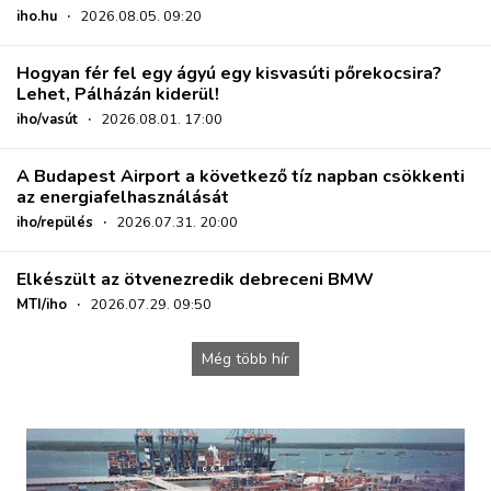
iho.hu
·
2026.08.05. 09:20
Hogyan fér fel egy ágyú egy kisvasúti pőrekocsira?
Lehet, Pálházán kiderül!
iho/vasút
·
2026.08.01. 17:00
A Budapest Airport a következő tíz napban csökkenti
az energiafelhasználását
iho/repülés
·
2026.07.31. 20:00
Elkészült az ötvenezredik debreceni BMW
MTI/iho
·
2026.07.29. 09:50
Még több hír