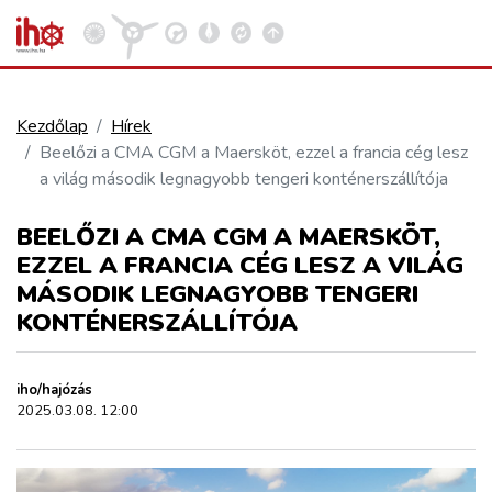
Kezdőlap
Hírek
Beelőzi a CMA CGM a Maersköt, ezzel a francia cég lesz
VASÚT
a világ második legnagyobb tengeri konténerszállítója
Kosár megtekintése
BEELŐZI A CMA CGM A MAERSKÖT,
KÖZÚT
EZZEL A FRANCIA CÉG LESZ A VILÁG
MÁSODIK LEGNAGYOBB TENGERI
REPÜLÉS
KONTÉNERSZÁLLÍTÓJA
KÖZLEKEDÉSFEJLESZTÉS
iho/hajózás
2025.03.08. 12:00
ELLÁTÁSI LÁNC