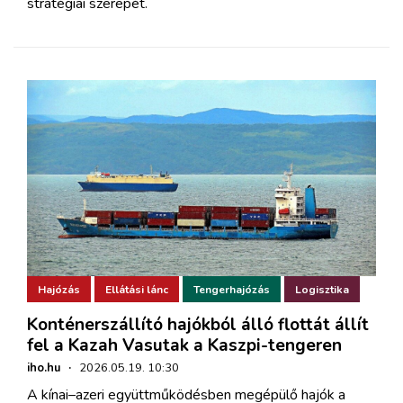
stratégiai szerepét.
Hajózás
Ellátási lánc
Tengerhajózás
Logisztika
Konténerszállító hajókból álló flottát állít
fel a Kazah Vasutak a Kaszpi-tengeren
iho.hu
·
2026.05.19. 10:30
A kínai–azeri együttműködésben megépülő hajók a