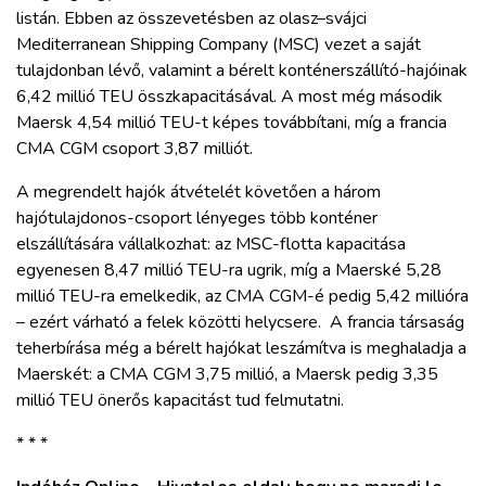
listán. Ebben az összevetésben az olasz–svájci
Mediterranean Shipping Company (MSC) vezet a saját
tulajdonban lévő, valamint a bérelt konténerszállító-hajóinak
6,42 millió TEU összkapacitásával. A most még második
Maersk 4,54 millió TEU-t képes továbbítani, míg a francia
CMA CGM csoport 3,87 milliót.
A megrendelt hajók átvételét követően a három
hajótulajdonos-csoport lényeges több konténer
elszállítására vállalkozhat: az MSC-flotta kapacitása
egyenesen 8,47 millió TEU-ra ugrik, míg a Maerské 5,28
millió TEU-ra emelkedik, az CMA CGM-é pedig 5,42 millióra
– ezért várható a felek közötti helycsere. A francia társaság
teherbírása még a bérelt hajókat leszámítva is meghaladja a
Maerskét: a CMA CGM 3,75 millió, a Maersk pedig 3,35
millió TEU önerős kapacitást tud felmutatni.
* * *