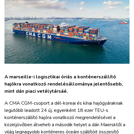
ZÖLDÚT
HAJÓZÁS
BLOG
ARCHÍVUM
WEBSHOP
A marseille-i logisztikai óriás a konténerszállító
hajókra vonatkozó rendelésállománya jelentősebb,
BELÉPÉS
mint dán piaci vetélytársáé.
A CMA CGM-csoport a dél-koreai és kínai hajógyáraknak
REGISZTRÁCIÓ
legutóbb leadott 24 új, egyenként 18 ezer TEU-s
konténerszállító hajóra vonatkozó megrendelésével a
közeljövőben átveheti a második helyet a dán Maersktől a
világ legnagyobb konténeres óceáni szállítóit összesítő