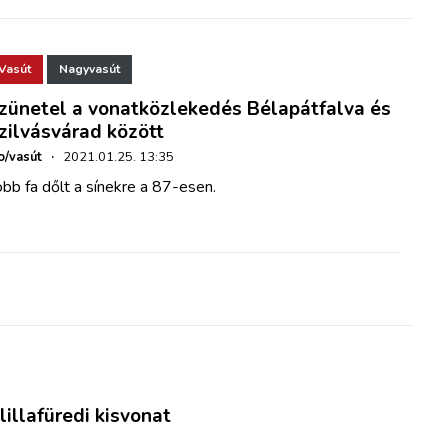
Vasút
Nagyvasút
zünetel a vonatközlekedés Bélapátfalva és
zilvásvárad között
o/vasút
·
2021.01.25. 13:35
bb fa dőlt a sínekre a 87-esen.
lillafüredi kisvonat