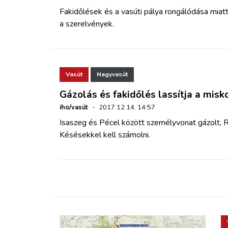
Fakidőlések és a vasúti pálya rongálódása miatt 
a szerelvények.
Vasút
Nagyvasút
Gázolás és fakidőlés lassítja a misk
iho/vasút
·
2017.12.14. 14:57
Isaszeg és Pécel között személyvonat gázolt, R
Késésekkel kell számolni.