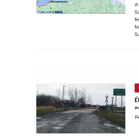
ZÖLDÚT
A
Sz
fe
HAJÓZÁS
fo
S
BLOG
ARCHÍVUM
WEBSHOP
BELÉPÉS
É
ih
REGISZTRÁCIÓ
Re