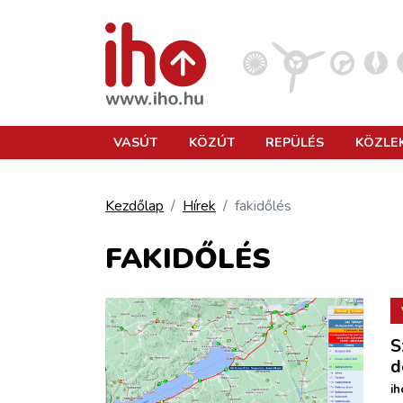
VASÚT
VASÚT
KÖZÚT
REPÜLÉS
KÖZLE
KÖZÚT
Kezdőlap
Hírek
fakidőlés
REPÜLÉS
FAKIDŐLÉS
KÖZLEKEDÉSFEJLESZTÉS
S
ELLÁTÁSI LÁNC
d
ih