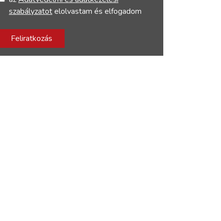
szabályzatot
elolvastam és elfogadom
Feliratkozás