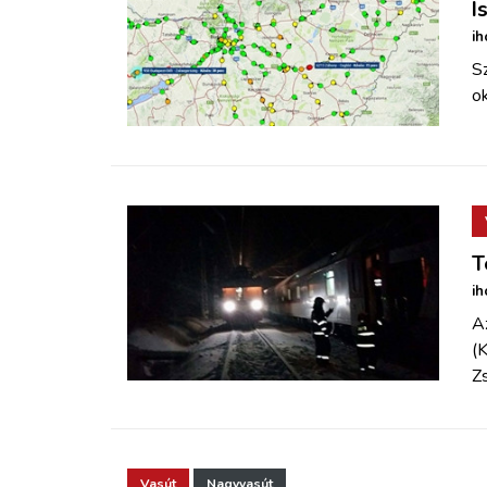
I
ih
S
ok
T
ih
Az
(K
Zs
Vasút
Nagyvasút