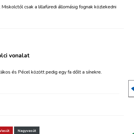
Miskolctól csak a lillafüredi állomásig fognak közlekedni
olci vonalat
ákos és Pécel között pedig egy fa dőlt a sínekre.
Vasút
Nagyvasút