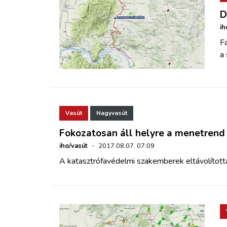
D
ih
Fa
a 
Vasút
Nagyvasút
Fokozatosan áll helyre a menetrend
iho/vasút
·
2017.08.07. 07:09
A katasztrófavédelmi szakemberek eltávolították