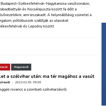
 Budapest–Székesfehérvár–Nagykanizsa vasútvonalon,
abadbattyán és Kiscséripuszta között fa dőlt a
lsővezetékre, ami leszakadt. A helyreállításig szünetel a
rgalom, pótlóbuszok szállítják az utasokat
zékesfehérvár és Lepsény között.
Vasút
Nagyvasút
let a szélvihar után: ma tér magához a vasút
o/vasút
·
2023.02.05. 09:00
ggeli rovancs a szombati szélviharzásról.