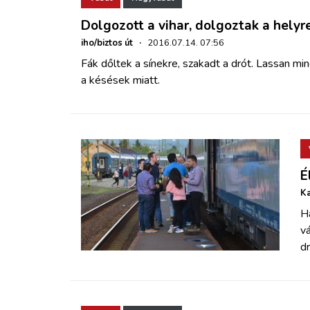
Dolgozott a vihar, dolgoztak a helyr
iho/biztos út
·
2016.07.14. 07:56
Fák dőltek a sínekre, szakadt a drót. Lassan mi
a késések miatt.
É
Ka
Ha
vá
dr