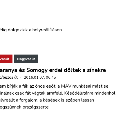
élig dolgoztak a helyreállításon.
Vasút
Nagyvasút
aranya és Somogy erdei dőltek a sínekre
o/biztos út
·
2016.01.07. 06:45
em bírják a fák az ónos esőt, a MÁV munkásai mást se
inálnak csak fát vágtak arrafelé. Késődélutánra mindenhol
lyreállt a forgalom, a késések is szépen lassan
egszűnnek országszerte.