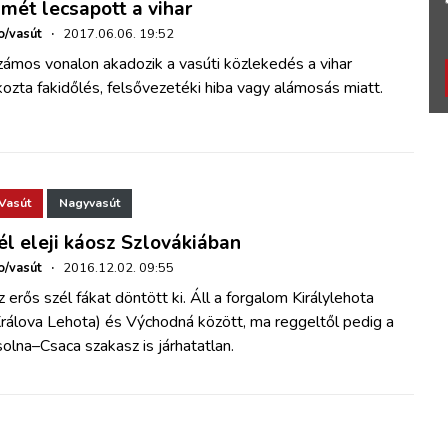
smét lecsapott a vihar
o/vasút
·
2017.06.06. 19:52
zámos vonalon akadozik a vasúti közlekedés a vihar
ozta fakidőlés, felsővezetéki hiba vagy alámosás miatt.
Vasút
Nagyvasút
él eleji káosz Szlovákiában
o/vasút
·
2016.12.02. 09:55
 erős szél fákat döntött ki. Áll a forgalom Királylehota
rálova Lehota) és Východná között, ma reggeltől pedig a
olna–Csaca szakasz is járhatatlan.