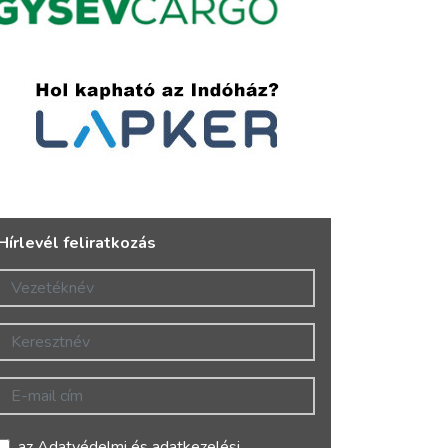
Hírlevél feliratkozás
Vezetéknév
Keresztnév
E-mail cím
az
Adatvédelmi és adatkezelési