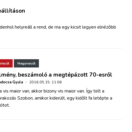
eállításon
ndenhol helyreáll a rend, de ma egy kicsit legyen elnézőbb
Vasút
Nagyvasút
lmény, beszámoló a megtépázott 70-esről
docsa Gyula
·
2016.05.15. 11:06
 vis maior van, akkor bizony vis maior van. Így telt a
rakozás Szobon, amikor kiderült, egy kidőlt fa letépte a
ótot.