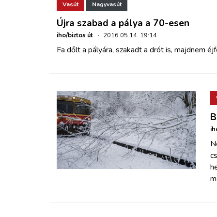
Vasút
Nagyvasút
Újra szabad a pálya a 70-esen
iho/biztos út
·
2016.05.14. 19:14
Fa dőlt a pályára, szakadt a drót is, majdnem éjf
B
ih
N
cs
he
m