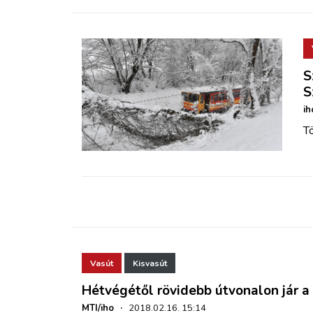
S
S
ih
Tö
Vasút
Kisvasút
Hétvégétől rövidebb útvonalon jár a 
MTI/iho
·
2018.02.16. 15:14