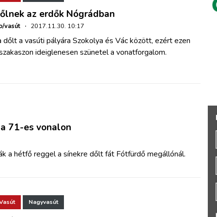
őlnek az erdők Nógrádban
o/vasút
·
2017.11.30. 10:17
 dőlt a vasúti pályára Szokolya és Vác között, ezért ezen
szakaszon ideiglenesen szünetel a vonatforgalom.
 a 71-es vonalon
 a hétfő reggel a sínekre dőlt fát Fótfürdő megállónál.
Vasút
Nagyvasút