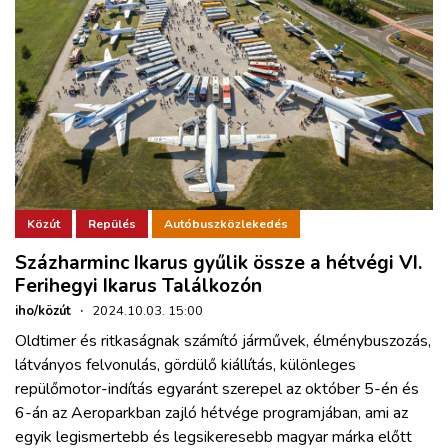
Közút
Repülés
Autóbuszközlekedés
Százharminc Ikarus gyűlik össze a hétvégi VI.
Ferihegyi Ikarus Találkozón
iho/közút
·
2024.10.03. 15:00
Oldtimer és ritkaságnak számító járművek, élménybuszozás,
látványos felvonulás, gördülő kiállítás, különleges
repülőmotor-indítás egyaránt szerepel az október 5-én és
6-án az Aeroparkban zajló hétvége programjában, ami az
egyik legismertebb és legsikeresebb magyar márka előtt