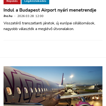
ZÖLDÚT
Repülés
Légiközlekedés
Indul a Budapest Airport nyári menetrendje
HAJÓZÁS
iho.hu
·
2026.03.28. 12:00
Visszatérő transzatlanti járatok, új európai célállomások,
nagyobb választék a meglévő útvonalakon.
BLOG
ARCHÍVUM
WEBSHOP
BELÉPÉS
REGISZTRÁCIÓ