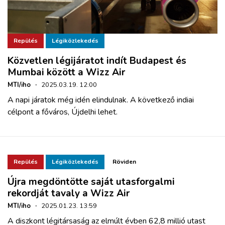
Repülés
Légiközlekedés
Közvetlen légijáratot indít Budapest és
Mumbai között a Wizz Air
MTI/iho
·
2025.03.19. 12:00
A napi járatok még idén elindulnak. A következő indiai
célpont a főváros, Újdelhi lehet.
Repülés
Légiközlekedés
Röviden
Újra megdöntötte saját utasforgalmi
rekordját tavaly a Wizz Air
MTI/iho
·
2025.01.23. 13:59
A diszkont légitársaság az elmúlt évben 62,8 millió utast