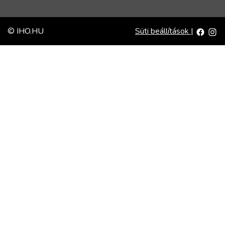
© IHO.HU
Süti beállítások
|