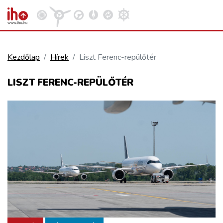
Kezdőlap
Hírek
Liszt Ferenc-repülőtér
VASÚT
LISZT FERENC-REPÜLŐTÉR
Kosár megtekintése
KÖZÚT
REPÜLÉS
KÖZLEKEDÉSFEJLESZTÉS
ELLÁTÁSI LÁNC