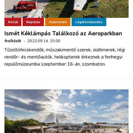
Közút
Repülés
Automobil
Légiközlekedés
Ismét Kéklámpás Találkozó az Aeroparkban
iho/közút
·
2023.09.14. 15:00
Tűzoltófecskendők, műszakimentő szerek, oldtimerek, régi
rendőr- és mentőautók, helikopterek érkeznek a ferihegyi
repülőmúzeumba szeptember 16-án, szombaton.