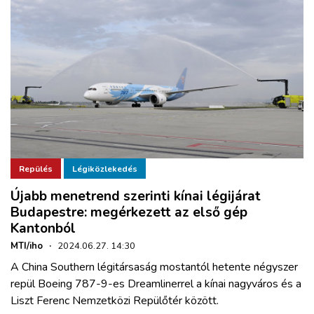
Repülés
Légiközlekedés
Újabb menetrend szerinti kínai légijárat
Budapestre: megérkezett az első gép
Kantonból
MTI/iho
·
2024.06.27. 14:30
A China Southern légitársaság mostantól hetente négyszer
repül Boeing 787-9-es Dreamlinerrel a kínai nagyváros és a
Liszt Ferenc Nemzetközi Repülőtér között.