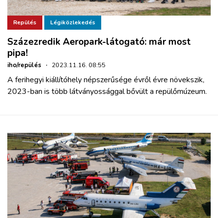
Repülés
Légiközlekedés
Százezredik Aeropark-látogató: már most
pipa!
iho/repülés
·
2023.11.16. 08:55
A ferihegyi kiállítóhely népszerűsége évről évre növekszik,
2023-ban is több látványossággal bővült a repülőmúzeum.