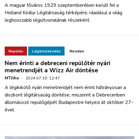
A magyar főváros 1929 szeptemberében került fel a
Holland Királyi Légitársaság térképére, ráadásul a világ
leghosszabb légiútvonalának részeként.
Repülés
Légiközlekedés
Röviden
Nem érinti a debreceni repülőtér nyári
menetrendjét a Wizz Air döntése
MTI/iho
·
2024.07.10. 12:47
A légikikötő nyári menetrendjét nem érinti hátrányosan a
diszkont légitársaság döntése, miszerint a Debrecenben
állomásozó repülőgépét Budapestre helyezi át október 27-
ével.