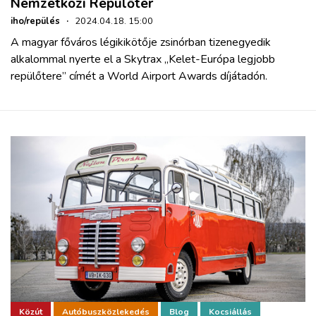
Nemzetközi Repülőtér
iho/repülés
·
2024.04.18. 15:00
A magyar főváros légikikötője zsinórban tizenegyedik
alkalommal nyerte el a Skytrax „Kelet-Európa legjobb
repülőtere” címét a World Airport Awards díjátadón.
Közút
Autóbuszközlekedés
Blog
Kocsiállás