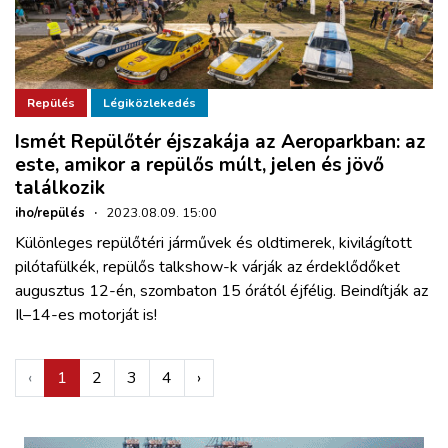
Repülés
Légiközlekedés
Ismét Repülőtér éjszakája az Aeroparkban: az
este, amikor a repülős múlt, jelen és jövő
találkozik
iho/repülés
·
2023.08.09. 15:00
Különleges repülőtéri járművek és oldtimerek, kivilágított
pilótafülkék, repülős talkshow-k várják az érdeklődőket
augusztus 12-én, szombaton 15 órától éjfélig. Beindítják az
Il–14-es motorját is!
‹
1
2
3
4
›