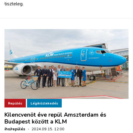
tiszteleg.
Repülés
Légiközlekedés
Kilencvenöt éve repül Amszterdam és
Budapest között a KLM
iho/repülés
·
2024.09.15. 12:00