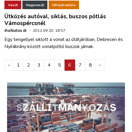
Vasút
Nagyvasút
Infrastruktúra
Ütközés autóval, siklás, buszos pótlás
Vámospércsnél
iho/biztos út
·
2012.09.20. 18:57
Egy tengellyel siklott a vonat az útátjáróban, Debrecen és
Nyírábrány között vonatpótló buszok járnak.
‹
1
2
3
4
5
6
7
8
›