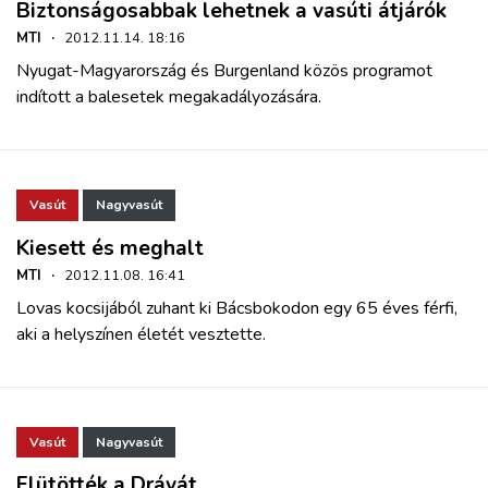
Biztonságosabbak lehetnek a vasúti átjárók
MTI
·
2012.11.14. 18:16
Nyugat-Magyarország és Burgenland közös programot
indított a balesetek megakadályozására.
Vasút
Nagyvasút
Kiesett és meghalt
MTI
·
2012.11.08. 16:41
Lovas kocsijából zuhant ki Bácsbokodon egy 65 éves férfi,
aki a helyszínen életét vesztette.
Vasút
Nagyvasút
Elütötték a Drávát