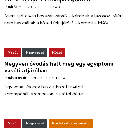
iho/közút
·
2012.11.19. 12:48
Miért tart olyan hosszan zárva? – kérdezik a lakosok. Miért
nem használják a közeli felüljárót? – kérdezi a MÁV.
Vasút
Nagyvasút
Közút
Negyven óvodás halt meg egy egyiptomi
vasúti átjáróban
iho/biztos út
·
2012.11.17. 11:14
Egy vonat és egy busz ütközött nyitott
sorompónál, szombaton, Kairótól délre.
Vasút
Nagyvasút
Közlekedésbiztonság