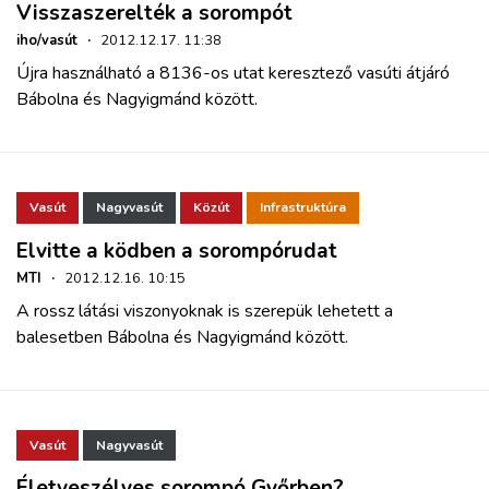
Visszaszerelték a sorompót
iho/vasút
·
2012.12.17. 11:38
Újra használható a 8136-os utat keresztező vasúti átjáró
Bábolna és Nagyigmánd között.
Vasút
Nagyvasút
Közút
Infrastruktúra
Elvitte a ködben a sorompórudat
MTI
·
2012.12.16. 10:15
A rossz látási viszonyoknak is szerepük lehetett a
balesetben Bábolna és Nagyigmánd között.
Vasút
Nagyvasút
Életveszélyes sorompó Győrben?