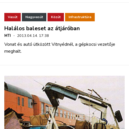
ZÖLDÚT
Vasút
Nagyvasút
Közút
Infrastruktúra
HAJÓZÁS
Halálos baleset az átjáróban
BLOG
MTI
·
2013.04.14. 17:38
Vonat és autó ütközött Vitnyédnél, a gépkocsi vezetője
meghalt.
ARCHÍVUM
WEBSHOP
BELÉPÉS
REGISZTRÁCIÓ