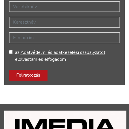
Vezetéknév
Keresztnév
E-mail cím
az
Adatvédelmi és adatkezelési szabályzatot
elolvastam és elfogadom
Feliratkozás