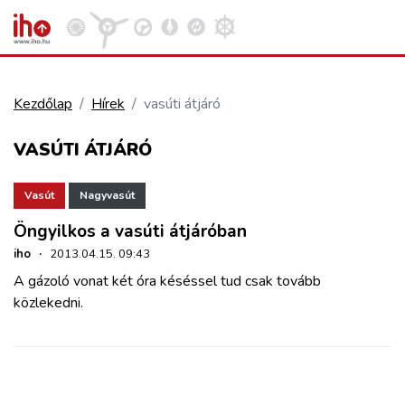
Kezdőlap
Hírek
vasúti átjáró
VASÚT
VASÚTI ÁTJÁRÓ
Kosár megtekintése
KÖZÚT
Vasút
Nagyvasút
Öngyilkos a vasúti átjáróban
REPÜLÉS
iho
·
2013.04.15. 09:43
A gázoló vonat két óra késéssel tud csak tovább
KÖZLEKEDÉSFEJLESZTÉS
közlekedni.
ELLÁTÁSI LÁNC