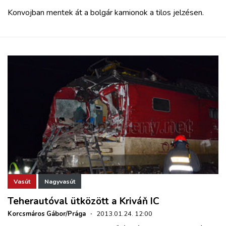
Konvojban mentek át a bolgár kamionok a tilos jelzésen.
Vasút
Nagyvasút
Teherautóval ütközött a Kriváň IC
Korcsmáros Gábor/Prága
·
2013.01.24. 12:00