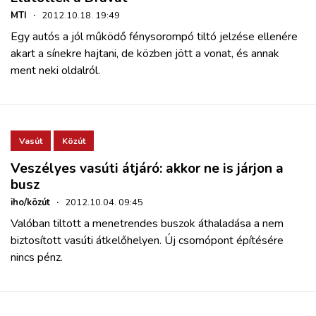
MTI
·
2012.10.18. 19:49
Egy autós a jól működő fénysorompó tiltó jelzése ellenére
akart a sínekre hajtani, de közben jött a vonat, és annak
ment neki oldalról.
Vasút
Közút
Veszélyes vasúti átjáró: akkor ne is járjon a
busz
iho/közút
·
2012.10.04. 09:45
Valóban tiltott a menetrendes buszok áthaladása a nem
biztosított vasúti átkelőhelyen. Új csomópont építésére
nincs pénz.