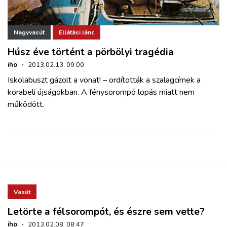
Nagyvasút
Ellátási lánc
Húsz éve történt a pörbölyi tragédia
iho
·
2013.02.13. 09:00
Iskolabuszt gázolt a vonat! – ordították a szalagcímek a
korabeli újságokban. A fénysorompó lopás miatt nem
működött.
Vasút
Letörte a félsorompót, és észre sem vette?
iho
·
2013.02.08. 08:47