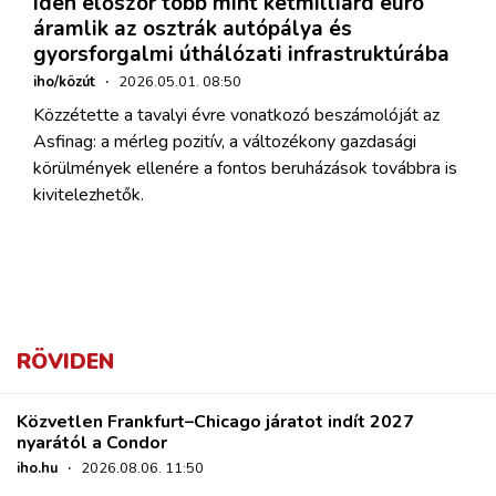
Idén először több mint kétmilliárd euró
áramlik az osztrák autópálya és
gyorsforgalmi úthálózati infrastruktúrába
iho/közút
·
2026.05.01. 08:50
Közzétette a tavalyi évre vonatkozó beszámolóját az
Asfinag: a mérleg pozitív, a változékony gazdasági
körülmények ellenére a fontos beruházások továbbra is
kivitelezhetők.
RÖVIDEN
Közvetlen Frankfurt–Chicago járatot indít 2027
nyarától a Condor
iho.hu
·
2026.08.06. 11:50