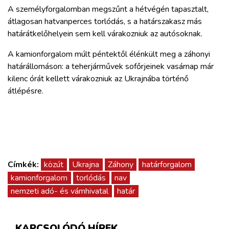
ZÖLDÚT
A személyforgalomban megszűnt a hétvégén tapasztalt,
átlagosan hatvanperces torlódás, s a határszakasz más
HAJÓZÁS
határátkelőhelyein sem kell várakozniuk az autósoknak.
A kamionforgalom múlt péntektől élénkült meg a záhonyi
BLOG
határállomáson: a teherjárművek sofőrjeinek vasárnap már
kilenc órát kellett várakozniuk az Ukrajnába történő
átlépésre.
ARCHÍVUM
WEBSHOP
BELÉPÉS
Címkék:
közút
Ukrajna
Záhony
határforgalom
kamionforgalom
torlódás
nav
REGISZTRÁCIÓ
nemzeti adó- és vámhivatal
határ
KAPCSOLÓDÓ HÍREK