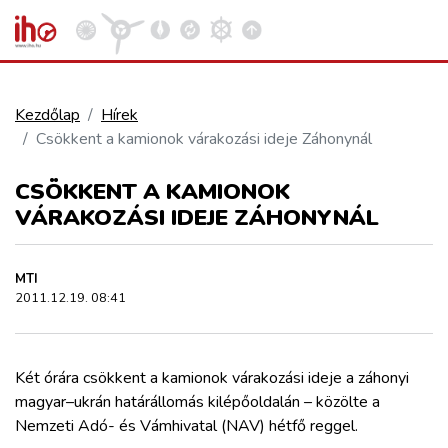
Kezdőlap
Hírek
Csökkent a kamionok várakozási ideje Záhonynál
VASÚT
Kosár megtekintése
CSÖKKENT A KAMIONOK
KÖZÚT
VÁRAKOZÁSI IDEJE ZÁHONYNÁL
REPÜLÉS
MTI
2011.12.19. 08:41
KÖZLEKEDÉSFEJLESZTÉS
Két órára csökkent a kamionok várakozási ideje a záhonyi
ELLÁTÁSI LÁNC
magyar–ukrán határállomás kilépőoldalán – közölte a
Nemzeti Adó- és Vámhivatal (NAV) hétfő reggel.