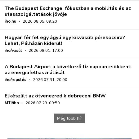
The Budapest Exchange: fókuszban a mobilitás és az
utasszolgáltatások jövője
iho.hu
·
2026.08.05. 09:20
Hogyan fér fel egy ágyú egy kisvasúti pőrekocsira?
Lehet, Pálházán kiderül!
iho/vasút
·
2026.08.01. 17:00
A Budapest Airport a következő tíz napban csökkenti
az energiafelhasználását
iho/repülés
·
2026.07.31. 20:00
Elkészült az ötvenezredik debreceni BMW
MTI/iho
·
2026.07.29. 09:50
Még több hír