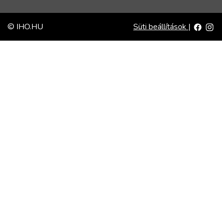
© IHO.HU
Süti beállítások
|