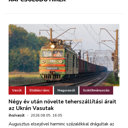
Vasút
Ellátási lánc
Nagyvasút
Szállítmányozás
Négy év után növelte teherszállítási árait
az Ukrán Vasutak
iho/vasút
·
2026.08.05. 16:05
Augusztus elsejével harminc százalékkal drágultak az