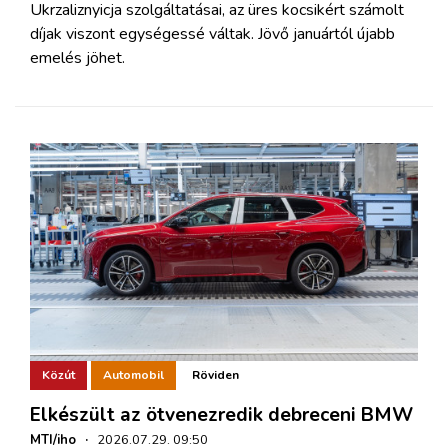
Ukrzaliznyicja szolgáltatásai, az üres kocsikért számolt
díjak viszont egységessé váltak. Jövő januártól újabb
emelés jöhet.
Közút
Automobil
Röviden
Elkészült az ötvenezredik debreceni BMW
MTI/iho
·
2026.07.29. 09:50