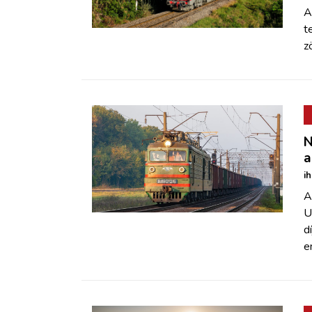
A
t
z
N
a
i
A
U
d
e