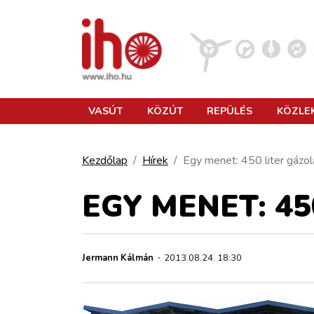
VASÚT
VASÚT
KÖZÚT
REPÜLÉS
KÖZLE
KÖZÚT
Kezdőlap
Hírek
Egy menet: 450 liter gázol
REPÜLÉS
EGY MENET: 45
KÖZLEKEDÉSFEJLESZTÉS
Jermann Kálmán
·
2013.08.24. 18:30
ELLÁTÁSI LÁNC