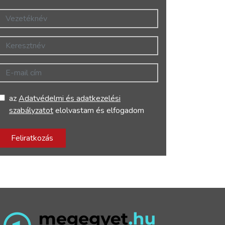
Vezetéknév
Keresztnév
E-mail cím
az
Adatvédelmi és adatkezelési
szabályzatot
elolvastam és elfogadom
Feliratkozás