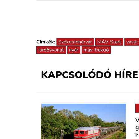
Címkék:
Székesfehérvár
MÁV-Start
vasút
fürdősvonat
nyár
máv-trakció
KAPCSOLÓDÓ HÍRE
V
g
i