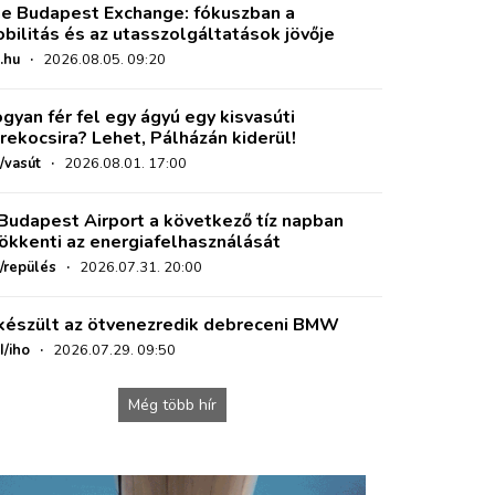
e Budapest Exchange: fókuszban a
bilitás és az utasszolgáltatások jövője
.hu
·
2026.08.05. 09:20
gyan fér fel egy ágyú egy kisvasúti
rekocsira? Lehet, Pálházán kiderül!
/vasút
·
2026.08.01. 17:00
Budapest Airport a következő tíz napban
ökkenti az energiafelhasználását
o/repülés
·
2026.07.31. 20:00
készült az ötvenezredik debreceni BMW
I/iho
·
2026.07.29. 09:50
Még több hír