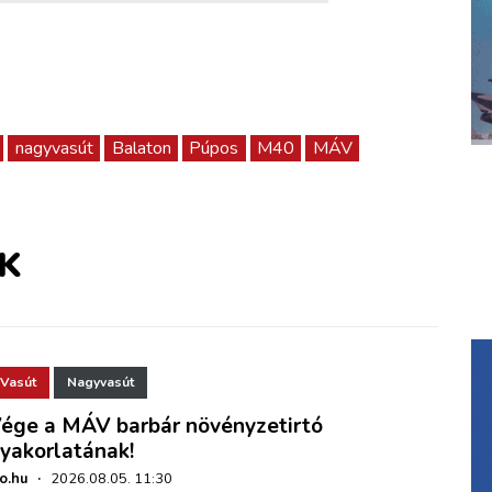
nagyvasút
Balaton
Púpos
M40
MÁV
K
Vasút
Nagyvasút
ége a MÁV barbár növényzetirtó
yakorlatának!
ho.hu
·
2026.08.05. 11:30