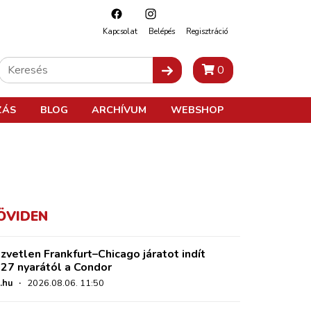
Kapcsolat
Belépés
Regisztráció
0
ZÁS
BLOG
ARCHÍVUM
WEBSHOP
ÖVIDEN
zvetlen Frankfurt–Chicago járatot indít
27 nyarától a Condor
.hu
·
2026.08.06. 11:50