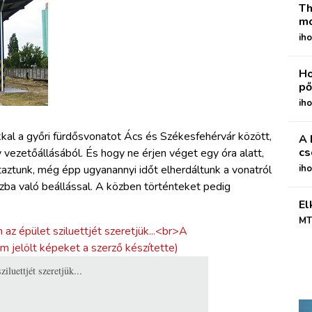
Th
mo
iho
Ho
pő
iho
al a győri fürdősvonatot Ács és Székesfehérvár között,
A 
cs
vezetőállásából. És hogy ne érjen véget egy óra alatt,
taztunk, még épp ugyanannyi időt elherdáltunk a vonatról
ih
ázba való beállással. A közben történteket pedig
El
MT
luettjét szeretjük...