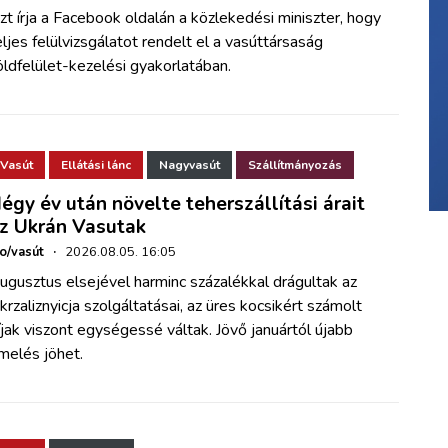
zt írja a Facebook oldalán a közlekedési miniszter, hogy
eljes felülvizsgálatot rendelt el a vasúttársaság
öldfelület-kezelési gyakorlatában.
Vasút
Ellátási lánc
Nagyvasút
Szállítmányozás
égy év után növelte teherszállítási árait
z Ukrán Vasutak
ho/vasút
·
2026.08.05. 16:05
ugusztus elsejével harminc százalékkal drágultak az
krzaliznyicja szolgáltatásai, az üres kocsikért számolt
íjak viszont egységessé váltak. Jövő januártól újabb
melés jöhet.