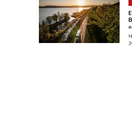
E
B
i
N
2