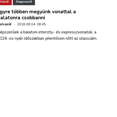
Vasút
Nagyvasút
gyre többen megyünk vonattal a
alatonra csobbanni
ho/vasút
·
2026.08.04. 08:45
épszerűek a balatoni intercity- és expresszvonatok, a
026-os nyári időszakban jelentősen nőtt az utasszám.