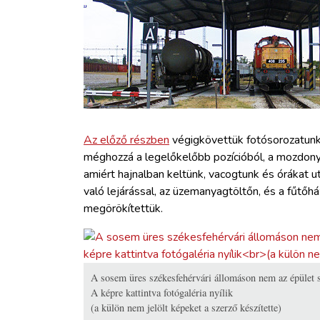
ZÖLDÚT
HAJÓZÁS
BLOG
ARCHÍVUM
Az előző részben
végigkövettük fotósorozatunkk
méghozzá a legelőkelőbb pozícióból, a mozdony 
amiért hajnalban keltünk, vacogtunk és órákat u
WEBSHOP
való lejárással, az üzemanyagtöltőn, és a fűtőh
megörökítettük.
BELÉPÉS
REGISZTRÁCIÓ
A sosem üres székesfehérvári állomáson nem az épület szi
A képre kattintva fotógaléria nyílik
(a külön nem jelölt képeket a szerző készítette)