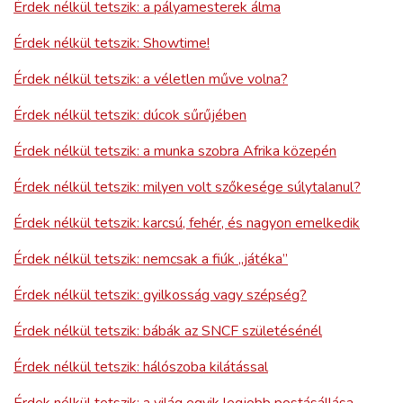
Érdek nélkül tetszik: a pályamesterek álma
Érdek nélkül tetszik: Showtime!
Érdek nélkül tetszik: a véletlen műve volna?
Érdek nélkül tetszik: dúcok sűrűjében
Érdek nélkül tetszik: a munka szobra Afrika közepén
Érdek nélkül tetszik: milyen volt szőkesége súlytalanul?
Érdek nélkül tetszik: karcsú, fehér, és nagyon emelkedik
Érdek nélkül tetszik: nemcsak a fiúk „játéka”
Érdek nélkül tetszik: gyilkosság vagy szépség?
Érdek nélkül tetszik: bábák az SNCF születésénél
Érdek nélkül tetszik: hálószoba kilátással
Érdek nélkül tetszik: a világ egyik legjobb postásállása