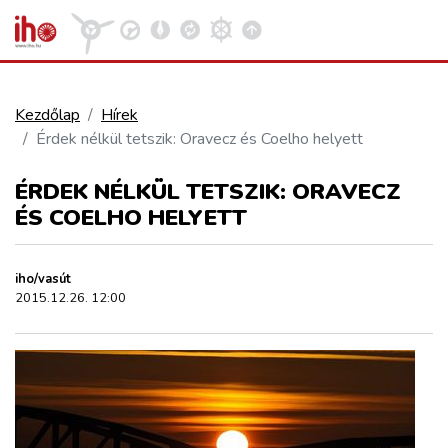
Kezdőlap
Hírek
Érdek nélkül tetszik: Oravecz és Coelho helyett
VASÚT
Kosár megtekintése
ÉRDEK NÉLKÜL TETSZIK: ORAVECZ
KÖZÚT
ÉS COELHO HELYETT
REPÜLÉS
iho/vasút
2015.12.26. 12:00
KÖZLEKEDÉSFEJLESZTÉS
ELLÁTÁSI LÁNC