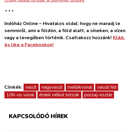
* * *
Indóház Online – Hivatalos oldal: hogy ne maradj le
semmiről, ami a földön, a föld alatt, a síneken, a vízen
vagy a levegőben történik. Csatlakozz hozzánk!
Klikk,
és like a Facebookon!
Címkék:
vasút
nagyvasút
mellékvonal
vasúti híd
106-os vonal
érdek nélkül tetszik
pocsaj-esztár
KAPCSOLÓDÓ HÍREK