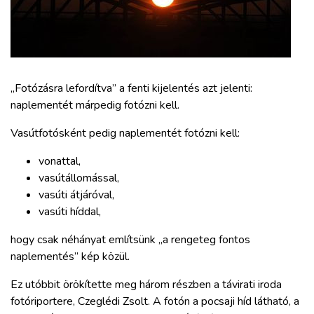
ZÖLDÚT
HAJÓZÁS
BLOG
„Fotózásra lefordítva” a fenti kijelentés azt jelenti:
naplementét márpedig fotózni kell.
ARCHÍVUM
Vasútfotósként pedig naplementét fotózni kell:
vonattal,
WEBSHOP
vasútállomással,
vasúti átjáróval,
vasúti híddal,
BELÉPÉS
hogy csak néhányat említsünk „a rengeteg fontos
REGISZTRÁCIÓ
naplementés” kép közül.
Ez utóbbit örökítette meg három részben a távirati iroda
fotóriportere, Czeglédi Zsolt. A fotón a pocsaji híd látható, a