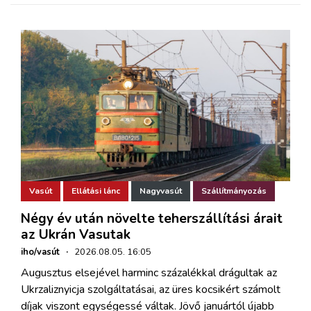
Vasút
Ellátási lánc
Nagyvasút
Szállítmányozás
Négy év után növelte teherszállítási árait
az Ukrán Vasutak
iho/vasút
·
2026.08.05. 16:05
Augusztus elsejével harminc százalékkal drágultak az
Ukrzaliznyicja szolgáltatásai, az üres kocsikért számolt
díjak viszont egységessé váltak. Jövő januártól újabb