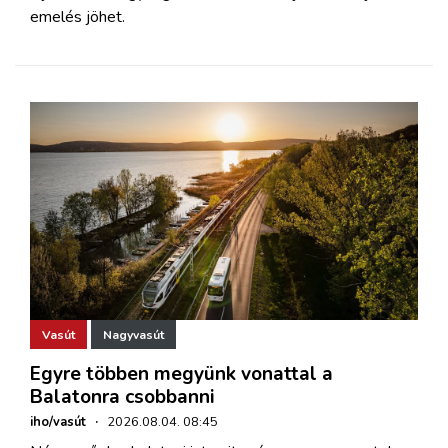
emelés jöhet.
Vasút
Nagyvasút
Egyre többen megyünk vonattal a
Balatonra csobbanni
iho/vasút
·
2026.08.04. 08:45