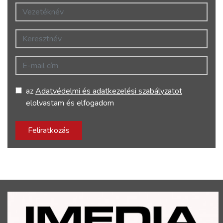
Vezetéknév
Keresztnév
E-mail cím
az
Adatvédelmi és adatkezelési szabályzatot
elolvastam és elfogadom
Feliratkozás