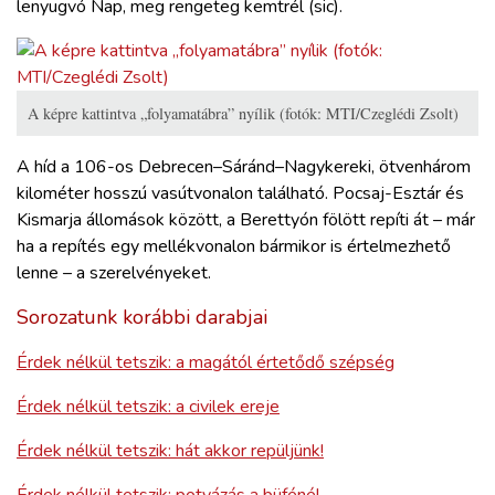
lenyugvó Nap, meg rengeteg kemtrél (sic).
A képre kattintva „folyamatábra” nyílik (fotók: MTI/Czeglédi Zsolt)
A híd a 106-os Debrecen–Sáránd–Nagykereki, ötvenhárom
kilométer hosszú vasútvonalon található. Pocsaj-Esztár és
Kismarja állomások között, a Berettyón fölött repíti át – már
ha a repítés egy mellékvonalon bármikor is értelmezhető
lenne – a szerelvényeket.
Sorozatunk korábbi darabjai
Érdek nélkül tetszik: a magától értetődő szépség
Érdek nélkül tetszik: a civilek ereje
Érdek nélkül tetszik: hát akkor repüljünk!
Érdek nélkül tetszik: potyázás a büfénél