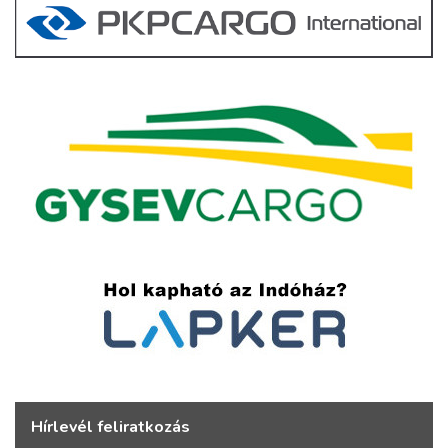
Hírlevél feliratkozás