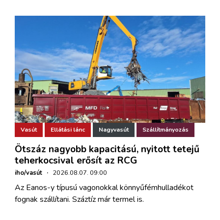
Vasút
Ellátási lánc
Nagyvasút
Szállítmányozás
Ötszáz nagyobb kapacitású, nyitott tetejű
teherkocsival erősít az RCG
iho/vasút
·
2026.08.07. 09:00
Az Eanos-y típusú vagonokkal könnyűfémhulladékot
fognak szállítani. Száztíz már termel is.