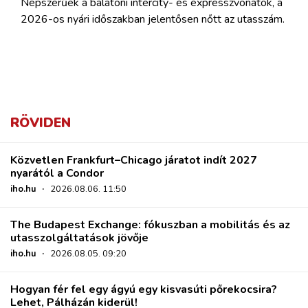
Népszerűek a balatoni intercity- és expresszvonatok, a
2026-os nyári időszakban jelentősen nőtt az utasszám.
RÖVIDEN
Közvetlen Frankfurt–Chicago járatot indít 2027
nyarától a Condor
iho.hu
·
2026.08.06. 11:50
The Budapest Exchange: fókuszban a mobilitás és az
utasszolgáltatások jövője
iho.hu
·
2026.08.05. 09:20
Hogyan fér fel egy ágyú egy kisvasúti pőrekocsira?
Lehet, Pálházán kiderül!