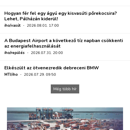
Hogyan fér fel egy ágyú egy kisvasúti pőrekocsira?
Lehet, Pálházán kiderül!
iho/vasút
·
2026.08.01. 17:00
A Budapest Airport a következő tíz napban csökkenti
az energiafelhasználását
iho/repülés
·
2026.07.31. 20:00
Elkészült az ötvenezredik debreceni BMW
MTI/iho
·
2026.07.29. 09:50
Még több hír