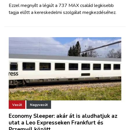
Ezzel megnyílt a légiút a 737 MAX család legkisebb
tagja előtt a kereskedelmi szolgálat megkezdéséhez.
Vasút
Nagyvasút
Economy Sleeper: akár át is aludhatjuk az
utat a Leo Expresseken Frankfurt és
Przemyśl között