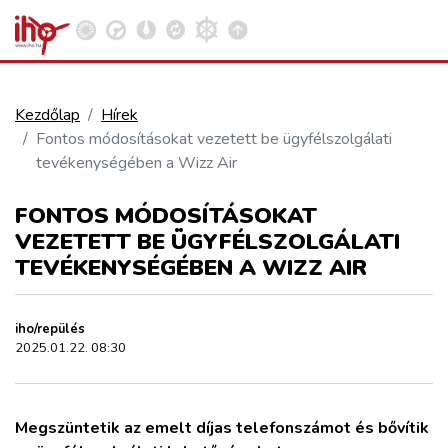
Kezdőlap
Hírek
Fontos módosításokat vezetett be ügyfélszolgálati
VASÚT
tevékenységében a Wizz Air
Kosár megtekintése
FONTOS MÓDOSÍTÁSOKAT
KÖZÚT
VEZETETT BE ÜGYFÉLSZOLGÁLATI
TEVÉKENYSÉGÉBEN A WIZZ AIR
REPÜLÉS
iho/repülés
KÖZLEKEDÉSFEJLESZTÉS
2025.01.22. 08:30
ELLÁTÁSI LÁNC
Megszüntetik az emelt díjas telefonszámot és bővítik