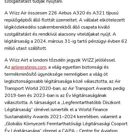
szolgáltatást tudják nyújtani.
A Wizz Air összesen 226 Airbus A320 és A321 típusú
repülőgépből álló flottát üzemeltet. A vállalat elkötelezett
légiközlekedési szakemberekből álló csapata kiváló
szolgáltatást és rendkívül alacsony viteldíjakat nyújt. A
légitársaság a 2024. március 31-ig tartó pénzügyi évben 62
millió utast szállított.
A Wizz Airt a londoni tőzsdén jegyzik WIZZ jelöléssel.
Az
airlineratings.com
, a világ egyetlen biztonsági és
termékminősítő ügynöksége nemrégiben a világ öt
legbiztonságosabb légitársasága közé választotta, az Air
Transport World 2020-ban, az Air Transport Awards pedig
2019-ben és 2023-ban is az Év légitársaságának
választotta. A társaságot a „Legfenntarthatóbb Diszkont
Légitársaság” címével ismerték el a World Finance
Sustainability Awards 2021–2024 keretében, valamint a
„Globális Környezeti Fenntarthatósági Légitársasági Csoport
Év Légitársasága” címmel a CAPA - Centre for Aviation