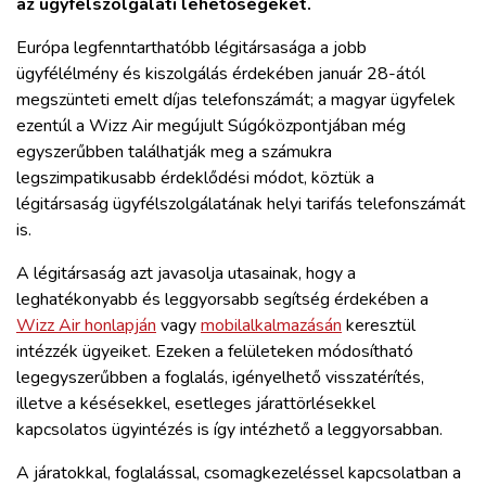
az ügyfélszolgálati lehetőségeket.
ZÖLDÚT
Európa legfenntarthatóbb légitársasága a jobb
HAJÓZÁS
ügyfélélmény és kiszolgálás érdekében január 28-ától
megszünteti emelt díjas telefonszámát; a magyar ügyfelek
ezentúl a Wizz Air megújult Súgóközpontjában még
BLOG
egyszerűbben találhatják meg a számukra
legszimpatikusabb érdeklődési módot, köztük a
ARCHÍVUM
légitársaság ügyfélszolgálatának helyi tarifás telefonszámát
is.
WEBSHOP
A légitársaság azt javasolja utasainak, hogy a
leghatékonyabb és leggyorsabb segítség érdekében a
Wizz Air honlapján
vagy
mobilalkalmazásán
keresztül
BELÉPÉS
intézzék ügyeiket. Ezeken a felületeken módosítható
legegyszerűbben a foglalás, igényelhető visszatérítés,
REGISZTRÁCIÓ
illetve a késésekkel, esetleges járattörlésekkel
kapcsolatos ügyintézés is így intézhető a leggyorsabban.
A járatokkal, foglalással, csomagkezeléssel kapcsolatban a