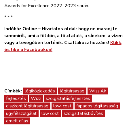
Awards for Excellence 2022–2023 során.
* * *
Indóház Online – Hivatalos oldal: hogy ne maradj le
semmiről, ami a földön, a föld alatt, a síneken, a vízen
vagy a levegőben történik. Csatlakozz hozzánk!
Klikk,
és like a Facebookon!
Címkék:
légiközlekedés
légitársaság
Wizz Air
fejlesztés
Wizz
szolgáltatásfejlesztés
diszkont légitársaság
low-cost
fapados légitársaság
ügyfélszolgálat
low cost
szolgáltatásbővítés
emelt díjas