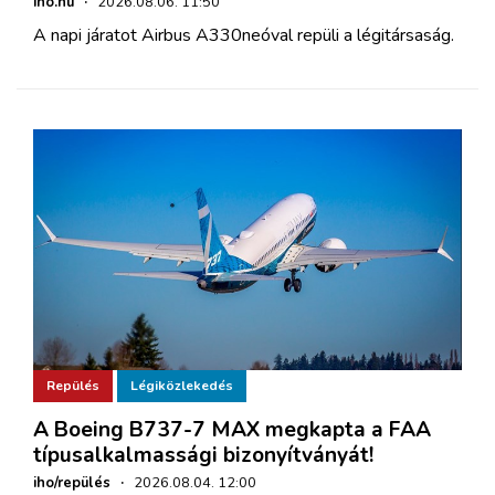
iho.hu
·
2026.08.06. 11:50
A napi járatot Airbus A330neóval repüli a légitársaság.
Repülés
Légiközlekedés
A Boeing B737-7 MAX megkapta a FAA
típusalkalmassági bizonyítványát!
iho/repülés
·
2026.08.04. 12:00