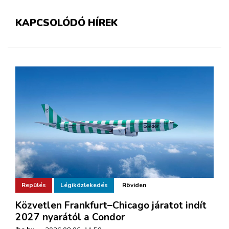
KAPCSOLÓDÓ HÍREK
Repülés
Légiközlekedés
Röviden
Közvetlen Frankfurt–Chicago járatot indít
2027 nyarától a Condor