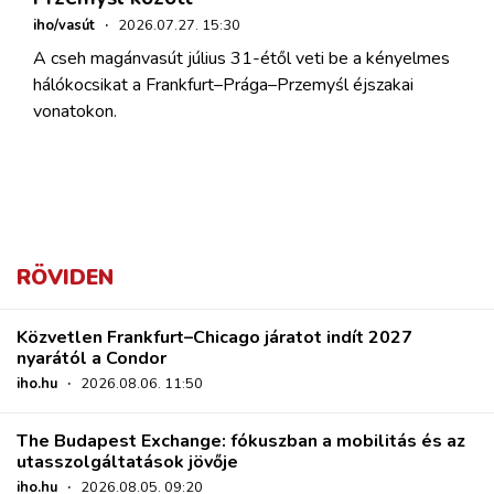
iho/vasút
·
2026.07.27. 15:30
A cseh magánvasút július 31-étől veti be a kényelmes
hálókocsikat a Frankfurt–Prága–Przemyśl éjszakai
vonatokon.
RÖVIDEN
Közvetlen Frankfurt–Chicago járatot indít 2027
nyarától a Condor
iho.hu
·
2026.08.06. 11:50
The Budapest Exchange: fókuszban a mobilitás és az
utasszolgáltatások jövője
iho.hu
·
2026.08.05. 09:20