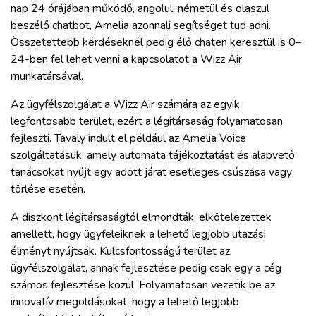
nap 24 órájában működő, angolul, németül és olaszul
beszélő chatbot, Amelia azonnali segítséget tud adni.
Összetettebb kérdéseknél pedig élő chaten keresztül is 0–
24-ben fel lehet venni a kapcsolatot a Wizz Air
munkatársával.
Az ügyfélszolgálat a Wizz Air számára az egyik
legfontosabb terület, ezért a légitársaság folyamatosan
fejleszti. Tavaly indult el például az Amelia Voice
szolgáltatásuk, amely automata tájékoztatást és alapvető
tanácsokat nyújt egy adott járat esetleges csúszása vagy
törlése esetén.
A diszkont légitársaságtól elmondták: elkötelezettek
amellett, hogy ügyfeleiknek a lehető legjobb utazási
élményt nyújtsák. Kulcsfontosságú terület az
ügyfélszolgálat, annak fejlesztése pedig csak egy a cég
számos fejlesztése közül. Folyamatosan vezetik be az
innovatív megoldásokat, hogy a lehető legjobb