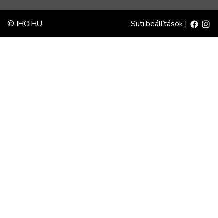
© IHO.HU
Süti beállítások
|