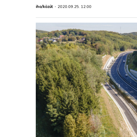
ZÖLDÚT
iho/közút
·
2020.09.25. 12:00
HAJÓZÁS
BLOG
ARCHÍVUM
WEBSHOP
BELÉPÉS
REGISZTRÁCIÓ