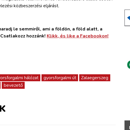
elezési közbeszerzési eljárást.
radj le semmiről, ami a földön, a föld alatt, a
. Csatlakozz hozzánk!
Klikk, és like a Facebookon!
orsforgalmi hálózat
gyorsforgalmi út
Zalaegerszeg
bevezető
K