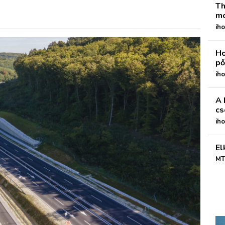
Th
mo
iho
Ho
pő
iho
A 
cs
ih
El
MT