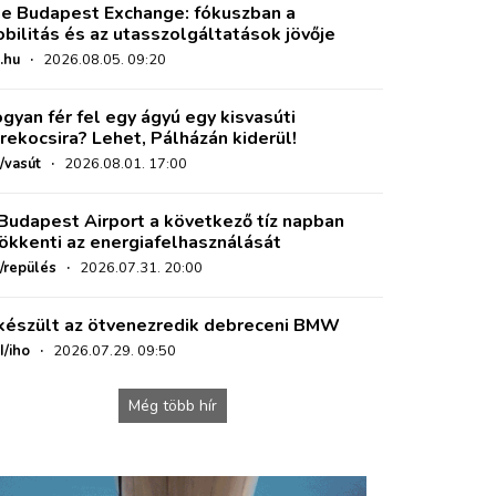
e Budapest Exchange: fókuszban a
bilitás és az utasszolgáltatások jövője
.hu
·
2026.08.05. 09:20
gyan fér fel egy ágyú egy kisvasúti
rekocsira? Lehet, Pálházán kiderül!
/vasút
·
2026.08.01. 17:00
Budapest Airport a következő tíz napban
ökkenti az energiafelhasználását
o/repülés
·
2026.07.31. 20:00
készült az ötvenezredik debreceni BMW
I/iho
·
2026.07.29. 09:50
Még több hír