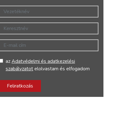
Vezetéknév
Keresztnév
E-mail cím
az
Adatvédelmi és adatkezelési
szabályzatot
elolvastam és elfogadom
Feliratkozás