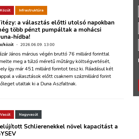
Közút
Infrastruktúra
itézy: a választás előtti utolsó napokban
ég több pénzt pumpáltak a mohácsi
una-hídba!
ho/közút
·
2026.06.09. 13:00
ázár János március végén bruttó 76 milliárd forinttal
melte meg a túlzó méretű műtárgy költségvetését,
ely így már 451 milliárd forintot tesz ki. Ráadásul két
appal a választások előtt csaknem százmilliárd forint
lőleget utaltak ki a Duna Aszfaltnak.
Vasút
Nagyvasút
elújított Schlierenekkel növel kapacitást a
GYSEV