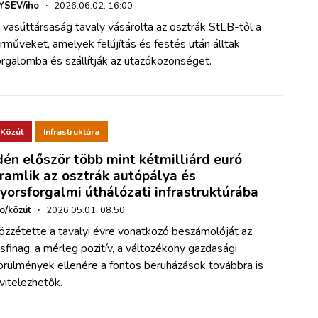
YSEV/iho
·
2026.06.02. 16:00
 vasúttársaság tavaly vásárolta az osztrák StLB-től a
árműveket, amelyek felújítás és festés után álltak
orgalomba és szállítják az utazóközönséget.
Közút
Infrastruktúra
dén először több mint kétmilliárd euró
ramlik az osztrák autópálya és
yorsforgalmi úthálózati infrastruktúrába
ho/közút
·
2026.05.01. 08:50
özzétette a tavalyi évre vonatkozó beszámolóját az
sfinag: a mérleg pozitív, a változékony gazdasági
örülmények ellenére a fontos beruházások továbbra is
ivitelezhetők.