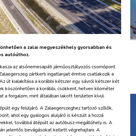
szönhetően a zalai megyeszékhely gyorsabban és
s autóúthoz.
zakasza az alsónemesapáti járműosztályozós csomópont
alaegerszeg zártkerti ingatlanjait érintve csatlakozik a
 út kialakítása a korábbi kétszer egy sávról kétszer két
nnek köszönhetően a korábbi, csökkent, hetven kilométer
 a forgalom, mint általában lakott területen kívül.
lt egy felüljáró. A Zalaegerszeghez tartozó szőlők,
nt, ahol egy gyalogos aluljáró is készült a hozzá
kkel, továbbá átépült az autóbusz-megállóhely is. A
n jelentős bevágásokat kellett végrehajtani. A