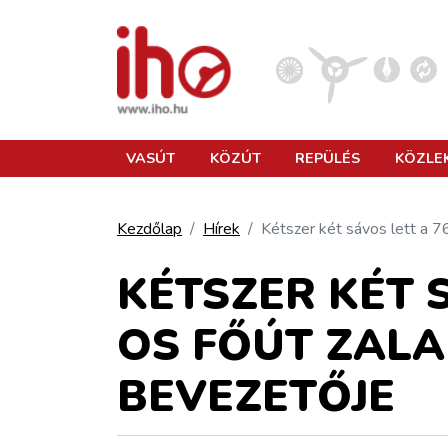
VASÚT
VASÚT
KÖZÚT
REPÜLÉS
KÖZLE
KÖZÚT
Kezdőlap
Hírek
Kétszer két sávos lett a 7
REPÜLÉS
KÉTSZER KÉT S
OS FŐÚT ZALA
KÖZLEKEDÉSFEJLESZTÉS
BEVEZETŐJE
ELLÁTÁSI LÁNC