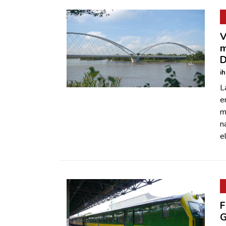
V
m
D
i
L
e
m
n
e
F