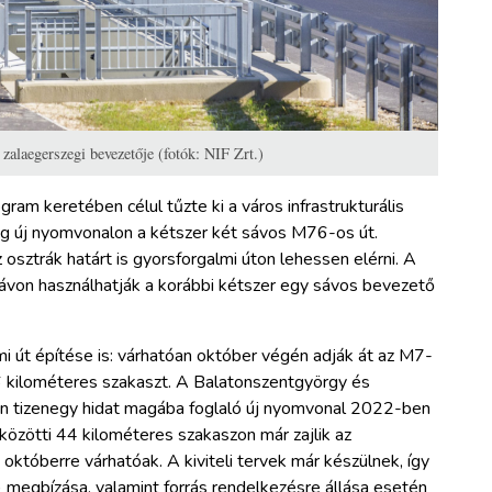
zalaegerszegi bevezetője (fotók: NIF Zrt.)
m keretében célul tűzte ki a város infrastrukturális
eg új nyomvonalon a kétszer két sávos M76-os út.
sztrák határt is gyorsforgalmi úton lehessen elérni. A
ávon használhatják a korábbi kétszer egy sávos bevezető
i út építése is: várhatóan október végén adják át az M7-
6 kilométeres szakaszt. A Balatonszentgyörgy és
an tizenegy hidat magába foglaló új nyomvonal 2022-ben
közötti 44 kilométeres szakaszon már zajlik az
októberre várhatóak. A kiviteli tervek már készülnek, így
) megbízása, valamint forrás rendelkezésre állása esetén