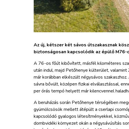
Az új, kétszer két sávos útszakasznak kö
biztonságosan kapcsolódik az épülő M76-o
A 76-os főút kibővített, másfél kilométeres s
után indul, majd Petőhenye külterület, valamint Z
már korábban elkészült négysávos szakaszhoz. Az
sávra bővült, középen fizikai elválasztással, e
per órás tempó helyett már kilencvennel haladhat
A beruházás során Petőhenye térségében megépü
gyümölcsösök mellett átépült a cserlapi csomópo
kapcsolódó gyalogos létesítményekkel, közműve
dombvidéki környezet okán a négysávúsítás sorá