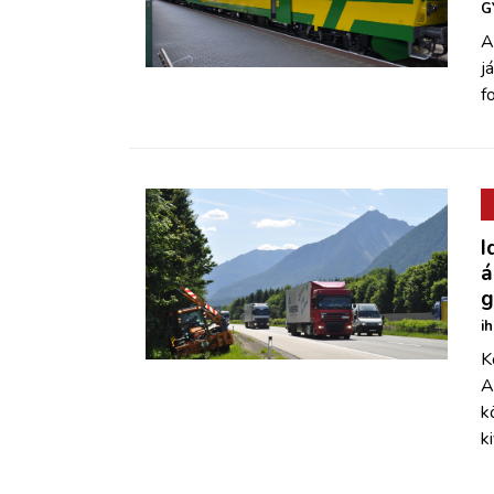
G
A
j
f
I
á
g
i
K
A
k
k