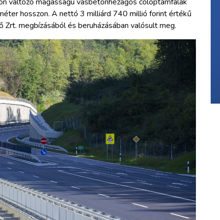
n változó magasságú vasbetonhézagos cölöptámfalak
méter hosszon. A nettó 3 milliárd 740 millió forint értékű
tő Zrt. megbízásából és beruházásában valósult meg.