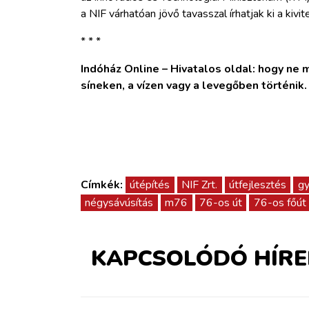
a NIF várhatóan jövő tavasszal írhatjak ki a kivit
* * *
Indóház Online – Hivatalos oldal: hogy ne ma
síneken, a vízen vagy a levegőben történik
Címkék:
útépítés
NIF Zrt.
útfejlesztés
gy
négysávúsítás
m76
76-os út
76-os főút
KAPCSOLÓDÓ HÍRE