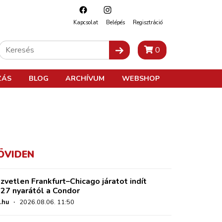
Kapcsolat
Belépés
Regisztráció
0
ZÁS
BLOG
ARCHÍVUM
WEBSHOP
ÖVIDEN
zvetlen Frankfurt–Chicago járatot indít
27 nyarától a Condor
.hu
·
2026.08.06. 11:50