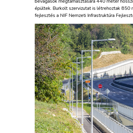
bevágások megtámasztására 440 méter hosszo
épültek. Burkolt szervizutat is létrehoztak 850 
fejlesztés a NIF Nemzeti Infrastruktúra Fejlesz