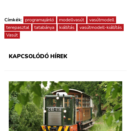
Címkék:
programajánló
modellvasút
vasútmodell
terepasztal
tatabánya
kiállítás
vasútmodell-kiállítás
Vasút
KAPCSOLÓDÓ HÍREK