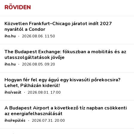
RÖVIDEN
Közvetlen Frankfurt–Chicago járatot indít 2027
nyarától a Condor
iho.hu
·
2026.08.06. 11:50
The Budapest Exchange: fókuszban a mobilitás és az
utasszolgáltatások jövője
iho.hu
·
2026.08.05. 09:20
Hogyan fér fel egy ágyú egy kisvasúti pőrekocsira?
Lehet, Pálházán kiderül!
iho/vasút
·
2026.08.01. 17:00
A Budapest Airport a következő tíz napban csökkenti
az energiafelhasználását
iho/repülés
·
2026.07.31. 20:00