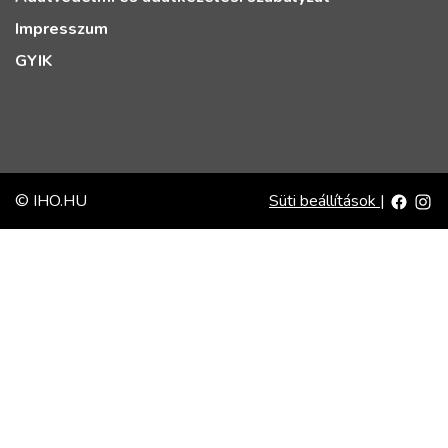
Impresszum
GYIK
© IHO.HU
Süti beállítások
|