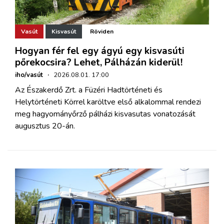
Vasút
Kisvasút
Röviden
Hogyan fér fel egy ágyú egy kisvasúti
pőrekocsira? Lehet, Pálházán kiderül!
iho/vasút
·
2026.08.01. 17:00
Az Északerdő Zrt. a Füzéri Hadtörténeti és
Helytörténeti Körrel karöltve első alkalommal rendezi
meg hagyományőrző pálházi kisvasutas vonatozását
augusztus 20-án.