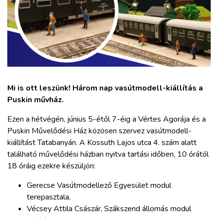
ZÖLDÚT
HAJÓZÁS
BLOG
Mi is ott leszünk! Három nap vasútmodell-kiállítás a
ARCHÍVUM
Puskin művház.
WEBSHOP
Ezen a hétvégén, június 5-étől 7-éig a Vértes Agorája és a
Puskin Művelődési Ház közösen szervez vasútmodell-
kiállítást Tatabanyán. A Kossuth Lajos utca 4. szám alatt
BELÉPÉS
található művelődési házban nyitva tartási időben, 10 órától
18 óráig ezekre készüljön:
REGISZTRÁCIÓ
Gerecse Vasútmodellező Egyesület modul
terepasztala,
Vécsey Attila Császár, Szákszend állomás modul