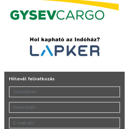
Hírlevél feliratkozás
Vezetéknév
Keresztnév
E-mail cím