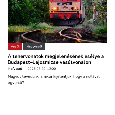
Vasút
Nagyvasút
A tehervonatok megjelenésének esélye a
Budapest–Lajosmizse vasútvonalon
iho/vasút
·
2026.07.29. 12:00
Nagyot tévedünk, amikor kijelentjük, hogy a nullával
egyenlő?