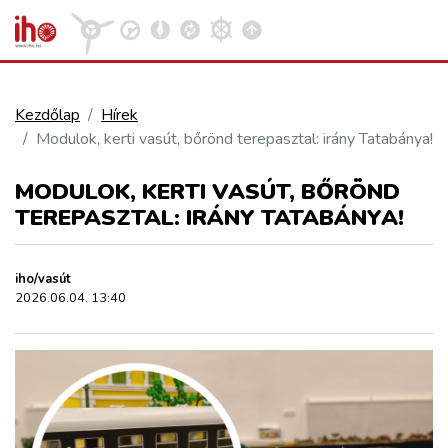
Kezdőlap
Hírek
Modulok, kerti vasút, bőrönd terepasztal: irány Tatabánya!
VASÚT
Kosár megtekintése
MODULOK, KERTI VASÚT, BŐRÖND
KÖZÚT
TEREPASZTAL: IRÁNY TATABÁNYA!
REPÜLÉS
iho/vasút
2026.06.04. 13:40
KÖZLEKEDÉSFEJLESZTÉS
ELLÁTÁSI LÁNC