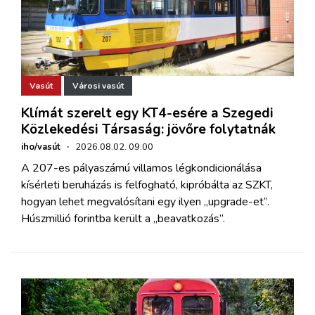
Vasút
Városi vasút
Klímát szerelt egy KT4-esére a Szegedi
Közlekedési Társaság: jövőre folytatnák
iho/vasút
·
2026.08.02. 09:00
A 207-es pályaszámú villamos légkondicionálása
kísérleti beruházás is felfogható, kipróbálta az SZKT,
hogyan lehet megvalósítani egy ilyen „upgrade-et”.
Húszmillió forintba került a „beavatkozás”.