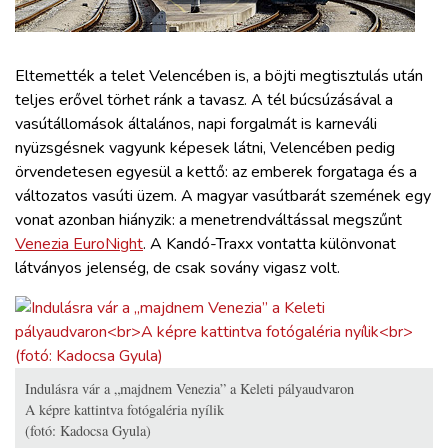
ZÖLDÚT
HAJÓZÁS
Eltemették a telet Velencében is, a böjti megtisztulás után
teljes erővel törhet ránk a tavasz. A tél búcsúzásával a
vasútállomások általános, napi forgalmát is karneváli
BLOG
nyüzsgésnek vagyunk képesek látni, Velencében pedig
örvendetesen egyesül a kettő: az emberek forgataga és a
ARCHÍVUM
változatos vasúti üzem. A magyar vasútbarát szemének egy
vonat azonban hiányzik: a menetrendváltással megszűnt
Venezia EuroNight
. A Kandó-Traxx vontatta különvonat
WEBSHOP
látványos jelenség, de csak sovány vigasz volt.
BELÉPÉS
REGISZTRÁCIÓ
Indulásra vár a „majdnem Venezia” a Keleti pályaudvaron
A képre kattintva fotógaléria nyílik
(fotó: Kadocsa Gyula)