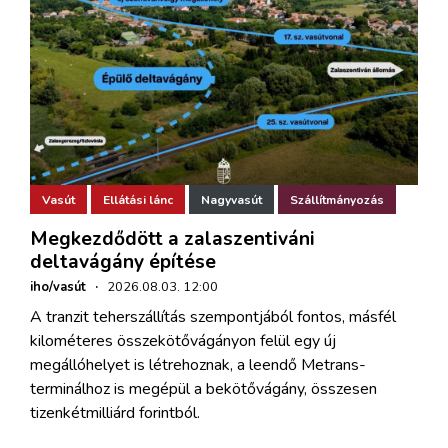
Vasút
Ellátási lánc
Nagyvasút
Szállítmányozás
Megkezdődött a zalaszentiváni
deltavágány építése
iho/vasút
·
2026.08.03. 12:00
A tranzit teherszállítás szempontjából fontos, másfél
kilométeres összekötővágányon felül egy új
megállóhelyet is létrehoznak, a leendő Metrans-
terminálhoz is megépül a bekötővágány, összesen
tizenkétmilliárd forintból.