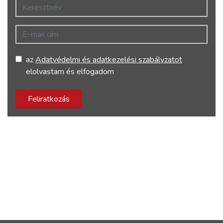
Keresztnév
E-mail cím
az
Adatvédelmi és adatkezelési szabályzatot
elolvastam és elfogadom
Feliratkozás