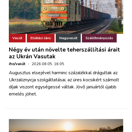
Vasút
Ellátási lánc
Nagyvasút
Szállítmányozás
Négy év után növelte teherszállítási árait
az Ukrán Vasutak
iho/vasút
·
2026.08.05. 16:05
Augusztus elsejével harminc százalékkal drágultak az
Ukrzaliznyicja szolgáltatásai, az üres kocsikért számolt
díjak viszont egységessé váltak. Jövő januártól újabb
emelés jöhet.