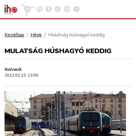
Kezdőlap
Hírek
Mulatság húshagyó keddig
VASÚT
MULATSÁG HÚSHAGYÓ KEDDIG
Kosár megtekintése
KÖZÚT
iho/vasút
2012.02.23. 13:00
REPÜLÉS
KÖZLEKEDÉSFEJLESZTÉS
ELLÁTÁSI LÁNC