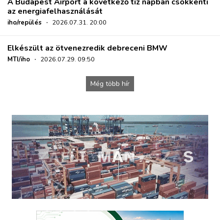
A Budapest Airport a következő tíz napban csökkenti
az energiafelhasználását
iho/repülés
·
2026.07.31. 20:00
Elkészült az ötvenezredik debreceni BMW
MTI/iho
·
2026.07.29. 09:50
Még több hír