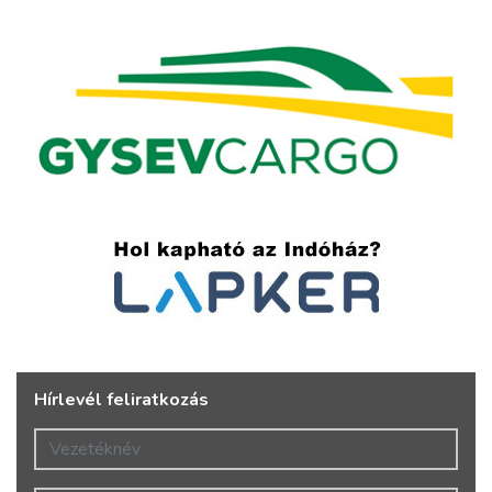
Hírlevél feliratkozás
Vezetéknév