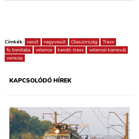
Címkék:
vasút
nagyvasút
Olaszország
Traxx
fs trenitalia
velence
kandó-traxx
velencei karnevál
venezia
KAPCSOLÓDÓ HÍREK