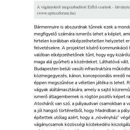
A vágányoktól megszabadított Eiffel-csarnok - látványte
(www.epiteszforum.hu)
Bármennyire is abszurdnak tűnnek ezek a monda
megfigyelő számára ismerős lehet a képlet, a
hirtelen korábban elképzelhetetlen helyzetet e
felvetésekre. A projektet kísérő kommunikáció 
valóban elképzelhetőnek tűnt, hogy egy kizáról
maga alá gyűrheti a közérdeket. Láthatóvá vált,
Budapesten belüli vasúti infrastruktúra működ
közmegegyezés, kánon, koncepcionális eredő ne
éppen megszűnése a véletlen játéka is lehet. Rá
vágyak alátámasztására, amely a sajtó közreműk
ismerő átlagembernek is rögtön pozitív képet r
Atocháról van szó, a pályaudvari csarnokban a 
a jól hangzó történetből, hogy Madridban a pál
építettek utólag azért, hogy a „növényház” végé
vágánycsarnok közösségi közlekedési kiszolgál