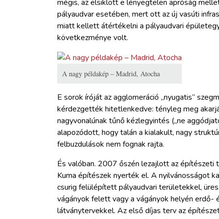
mégis, az elsiklott e lényegtelen apróság melle
pályaudvar esetében, mert ott az új vasúti inf
miatt kellett átértékelni a pályaudvari épületeg
következménye volt.
A nagy példakép – Madrid, Atocha
E sorok íróját az agglomeráció „nyugatis” sze
kérdezgették hitetlenkedve: tényleg meg akarjá
nagyvonalúnak tűnő kézlegyintés („ne aggódjat
alapozódott, hogy talán a kialakult, nagy stru
felbuzdulások nem fognak rajta.
És valóban. 2007 őszén lezajlott az építészeti 
Kuma építészek nyerték el. A nyilvánosságot ka
csurig felülépített pályaudvari területekkel, üre
vágányok felett vagy a vágányok helyén erdő- 
látványtervekkel. Az első díjas terv az építésze