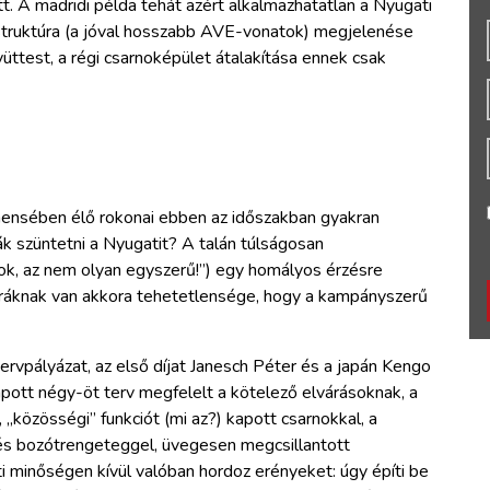
tt. A madridi példa tehát azért alkalmazhatatlan a Nyugati
rastruktúra (a jóval hosszabb AVE-vonatok) megjelenése
yüttest, a régi csarnoképület átalakítása ennek csak
gmensében élő rokonai ebben az időszakban gyakran
k szüntetni a Nyugatit? A talán túlságosan
ok, az nem olyan egyszerű!”) egy homályos érzésre
ktúráknak van akkora tehetetlensége, hogy a kampányszerű
tervpályázat, az első díjat Janesch Péter és a japán Kengo
pott négy-öt terv megfelelt a kötelező elvárásoknak, a
s, „közösségi” funkciót (mi az?) kapott csarnokkal, a
és bozótrengeteggel, üvegesen megcsillantott
ti minőségen kívül valóban hordoz erényeket: úgy építi be