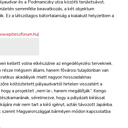
lyaudvar és a Podmaniczky utca közötti területsávot,
erületén semmiféle beavatkozás, a két objektum
k. Ez a látszólagos bátortalanság a kialakult helyzetben a
en kellett volna elkészülnie az engedélyezési terveknek.
y része mégsem állami, hanem fővárosi tulajdonban van
okratikus akadályok miatt nagyon hosszadalmas
re költöztetett pályaudvartól hirtelen visszatért a
, hogy a projektet „nem le-, hanem megállítják”. Kengo
észkamarának, sérelmezve, hogy a pályázati kiírással
ájára már nem tart a kiíró igényt, aztán távozott Japánba.
ik szerint Magyarországgal bármilyen módon kapcsolatba