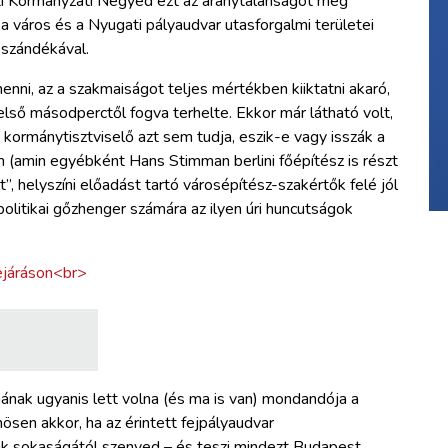
tti Kormányzati Negyed ezt az aránytalanságot még
 a város és a Nyugati pályaudvar utasforgalmi területei
 szándékával.
enni, az a szakmaiságot teljes mértékben kiiktatni akaró,
 első másodperctől fogva terhelte. Ekkor már látható volt,
s kormánytisztviselő azt sem tudja, eszik-e vagy isszák a
on (amin egyébként Hans Stimman berlini főépítész is részt
”, helyszíni előadást tartó városépítész-szakértők felé jól
politikai gőzhenger számára az ilyen úri huncutságok
nak ugyanis lett volna (és ma is van) mondandója a
ösen akkor, ha az érintett fejpályaudvar
ák sokaságától szenved – és teszi mindezt Budapest