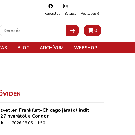
Kapcsolat
Belépés
Regisztráció
0
ZÁS
BLOG
ARCHÍVUM
WEBSHOP
ÖVIDEN
zvetlen Frankfurt–Chicago járatot indít
27 nyarától a Condor
.hu
·
2026.08.06. 11:50