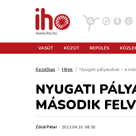
VASÚT
VASÚT
KÖZÚT
REPÜLÉS
KÖZLE
KÖZÚT
Kezdőlap
Hírek
Nyugati pályaudvar – a má
REPÜLÉS
NYUGATI PÁLY
MÁSODIK FEL
KÖZLEKEDÉSFEJLESZTÉS
ELLÁTÁSI LÁNC
Zöldi Péter
·
2013.04.10. 08:30