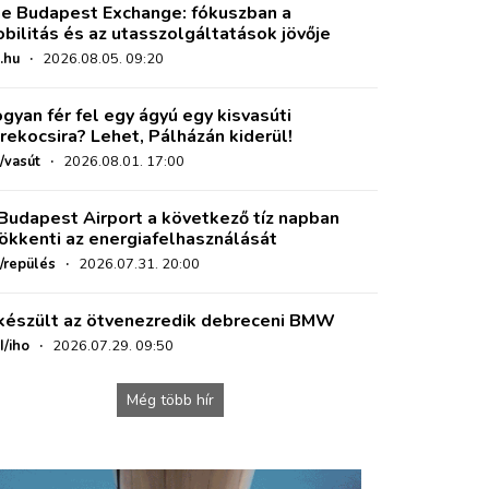
e Budapest Exchange: fókuszban a
bilitás és az utasszolgáltatások jövője
.hu
·
2026.08.05. 09:20
gyan fér fel egy ágyú egy kisvasúti
rekocsira? Lehet, Pálházán kiderül!
/vasút
·
2026.08.01. 17:00
Budapest Airport a következő tíz napban
ökkenti az energiafelhasználását
o/repülés
·
2026.07.31. 20:00
készült az ötvenezredik debreceni BMW
I/iho
·
2026.07.29. 09:50
Még több hír