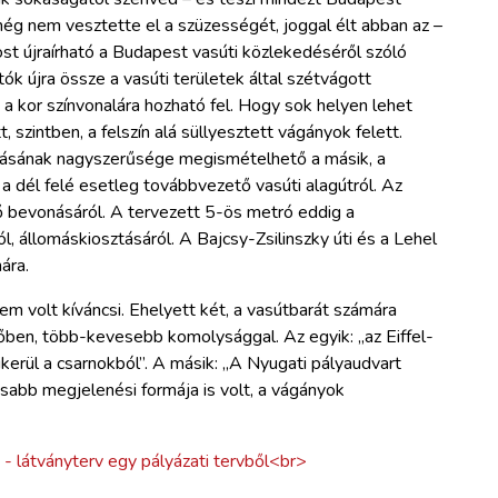
ég nem vesztette el a szüzességét, joggal élt abban az –
most újraírható a Budapest vasúti közlekedéséről szóló
ók újra össze a vasúti területek által szétvágott
 a kor színvonalára hozható fel. Hogy sok helyen lehet
, szintben, a felszín alá süllyesztett vágányok felett.
rulásának nagyszerűsége megismételhető a másik, a
 a dél felé esetleg továbbvezető vasúti alagútról. Az
énő bevonásáról. A tervezett 5-ös metró eddig a
 állomáskiosztásáról. A Bajcsy-Zsilinszky úti és a Lehel
ára.
m volt kíváncsi. Ehelyett két, a vasútbarát számára
ben, több-kevesebb komolysággal. Az egyik: „az Eiffel-
kikerül a csarnokból”. A másik: „A Nyugati pályaudvart
osabb megjelenési formája is volt, a vágányok