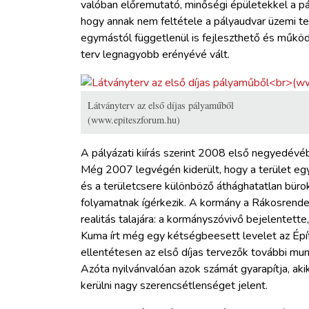
valóban előremutató, minőségi épületekkel a pá
hogy annak nem feltétele a pályaudvar üzemi t
egymástól függetlenül is fejleszthető és működi
terv legnagyobb erényévé vált.
Látványterv az első díjas pályaműből
(www.epiteszforum.hu)
A pályázati kiírás szerint 2008 első negyedévéb
Még 2007 legvégén kiderült, hogy a terület eg
és a területcsere különböző áthághatatlan bür
folyamatnak ígérkezik. A kormány a Rákosrendező
realitás talajára: a kormányszóvivő bejelentette
Kuma írt még egy kétségbeesett levelet az Épít
ellentétesen az első díjas tervezők további munk
Azóta nyilvánvalóan azok számát gyarapítja, ak
kerülni nagy szerencsétlenséget jelent.