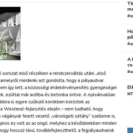
Th
mo
iho
Ho
pő
iho
A 
cs
ih
 sorozat első részében a rendszerváltás utáni „első
l, amelyről mindenki azt gondolta, hogy a pályaudvar
El
Nem így lett, a közösségi érdekérvényesítés gyengeségei
k, ezúttal már acélba és betonba öntve. A nyilvánvalóan
MT
bbra is egyre szűkülő körökben köröztek az
al a Westend-fejlesztés elején – nem tudható, hogy
 vágányok felett vezető „városligeti sétány” szelleme is.
jnos ez volt az az origó, melyhez a későbbiekben minden
hogy hosszú távú, továbbfejleszthető, a fejpályaudvarok