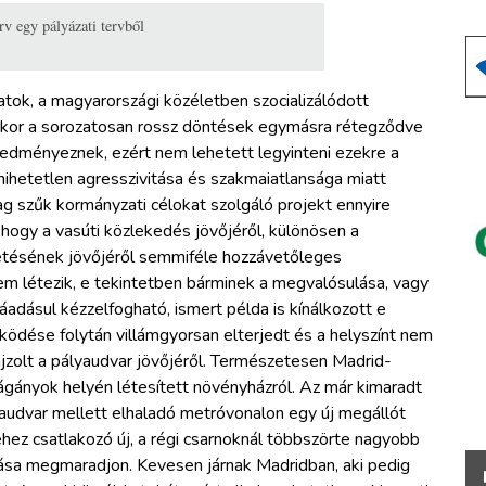
rv egy pályázati tervből
tok, a magyarországi közéletben szocializálódott
mikor a sorozatosan rossz döntések egymásra rétegződve
redményeznek, ezért nem lehetett legyinteni ezekre a
hihetetlen agresszivitása és szakmaiatlansága miatt
ag szűk kormányzati célokat szolgáló projekt ennyire
 hogy a vasúti közlekedés jövőjéről, különösen a
tetésének jövőjéről semmiféle hozzávetőleges
m létezik, e tekintetben bárminek a megvalósulása, vagy
adásul kézzelfogható, ismert példa is kínálkozott e
ödése folytán villámgyorsan elterjedt és a helyszínt nem
ajzolt a pályaudvar jövőjéről. Természetesen Madrid-
vágányok helyén létesített növényházról. Az már kimaradt
yaudvar mellett elhaladó metróvonalon egy új megállót
hez csatlakozó új, a régi csarnoknál többszörte nagyobb
ása megmaradjon. Kevesen járnak Madridban, aki pedig