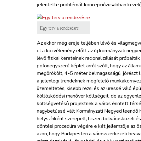
jelentette problémát koncepciózusabban kezelő
Egy terv a rendezésre
Az akkor még ereje teljében lévő és világmegvá
el a közvélemény előtt az új kormányzati negyed
lévő fizikai kereteinek racionalizálását próbáltá
pofonegyszerű képlet arról szólt, hogy az állam
megörökölt, 4-5 méter belmagasságú, jórészt la
a jelenlegi trendeknek megfelelő munkakörnyeze
üzemeltetés, kisebb rezsi és az üressé váló ép
költözködési manőver költségeit, de az egyenleg
költségvetésű projektnek a város érintett térsé
nagybetűssé vált Kormányzati Negyed leendő he
helyszínként szerepelt, hiszen belvárosközeli és 
döntési procedúra végére e két jellemzője az ös
azon, hogy Budapesten a városszerkezeti beava