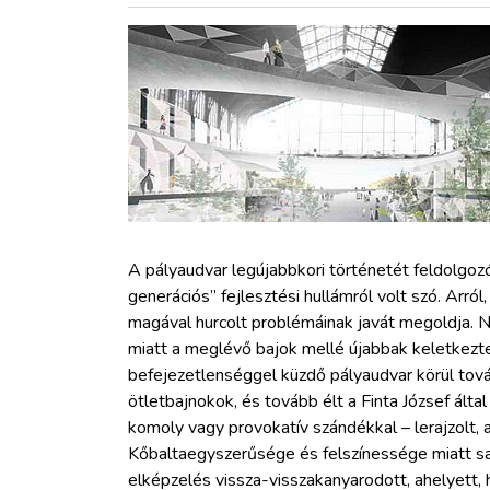
ZÖLDÚT
HAJÓZÁS
BLOG
ARCHÍVUM
WEBSHOP
A pályaudvar legújabbkori történetét feldolgozó
generációs” fejlesztési hullámról volt szó. Arró
magával hurcolt problémáinak javát megoldja. 
BELÉPÉS
miatt a meglévő bajok mellé újabbak keletkezte
befejezetlenséggel küzdő pályaudvar körül tová
REGISZTRÁCIÓ
ötletbajnokok, és tovább élt a Finta József ált
komoly vagy provokatív szándékkal – lerajzolt, a
Kőbaltaegyszerűsége és felszínessége miatt sa
elképzelés vissza-visszakanyarodott, ahelyett, 