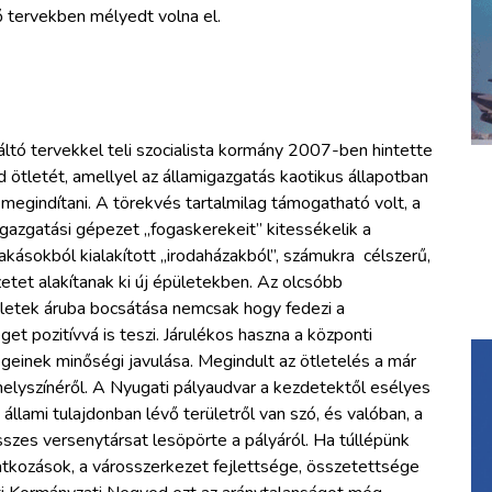
 tervekben mélyedt volna el.
ltó tervekkel teli szocialista kormány 2007-ben hintette
 ötletét, amellyel az államigazgatás kaotikus állapotban
k megindítani. A törekvés tartalmilag támogatható volt, a
igazgatási gépezet „fogaskerekeit” kitessékelik a
kásokból kialakított „irodaházakból”, számukra célszerű,
tet alakítanak ki új épületekben. Az olcsóbb
ületek áruba bocsátása nemcsak hogy fedezi a
et pozitívvá is teszi. Járulékos haszna a központi
geinek minőségi javulása. Megindult az ötletelés a már
lyszínéről. A Nyugati pályaudvar a kezdetektől esélyes
állami tulajdonban lévő területről van szó, és valóban, a
szes versenytársat lesöpörte a pályáról. Ha túllépünk
tkozások, a városszerkezet fejlettsége, összetettsége