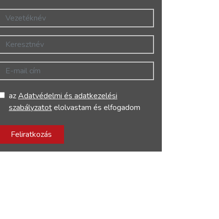
Vezetéknév
Keresztnév
E-mail cím
az
Adatvédelmi és adatkezelési
szabályzatot
elolvastam és elfogadom
Feliratkozás