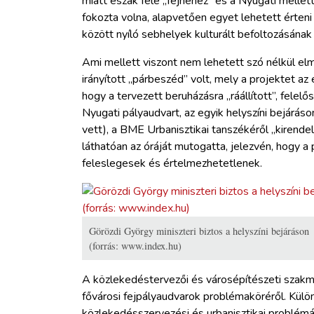
miatt észak felé „fejnehéz” és a Nyugati melle
fokozta volna, alapvetően egyet lehetett érteni
között nyíló sebhelyek kulturált befoltozásának
Ami mellett viszont nem lehetett szó nélkül elm
irányított „párbeszéd” volt, mely a projektet az
hogy a tervezett beruházásra „ráállított”, felelő
Nyugati pályaudvart, az egyik helyszíni bejárás
vett), a BME Urbanisztikai tanszékéről „kirendelt
láthatóan az óráját mutogatta, jelezvén, hogy a 
feleslegesek és értelmezhetetlenek.
Görözdi György miniszteri biztos a helyszíni bejáráson
(forrás: www.index.hu)
A közlekedéstervezői és városépítészeti szakmá
fővárosi fejpályaudvarok problémaköréről. Külön
közlekedésszervezési és urbanisztikai problém