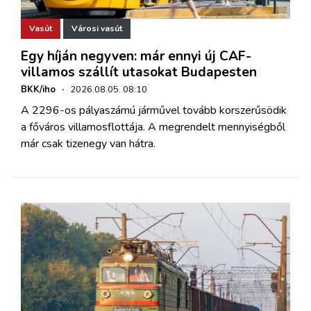
Vasút
Városi vasút
Egy híján negyven: már ennyi új CAF-
villamos szállít utasokat Budapesten
BKK/iho
·
2026.08.05. 08:10
A 2296-os pályaszámú járművel tovább korszerűsödik
a főváros villamosflottája. A megrendelt mennyiségből
már csak tizenegy van hátra.