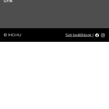
GYIK
© IHO.HU
Süti beállítások
|