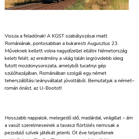
ZÖLDÚT
HAJÓZÁS
Vissza a feladónak! A KGST szabályozásai miatt
BLOG
Romániának, pontosabban a bukaresti Augusztus 23.
Műveknek kellett volna nagydízellel ellátni Németország
ARCHÍVUM
keleti felét, az eredmény a világ talán legrövidebb ideig
futott mozdonysorozata, amelyből tucatnyi gép
szülőhazájában, Romániában szolgál egy német
WEBSHOP
teherszállítási leányvállalat jóvoltából. Bemutatjuk a német–
román óriást, az U-Bootot!
BELÉPÉS
REGISZTRÁCIÓ
Hosszabb nappalok, melegedő idő, madárdal, virágillat – ám
a vasút szerelmeseinek a tavaszi flörtölés nemcsak a
pezsdülő szívek játékát jelenti. Öt éve teljesítenek