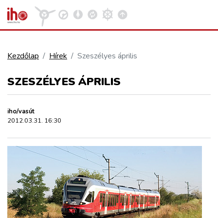
Kezdőlap
Hírek
Szeszélyes április
VASÚT
SZESZÉLYES ÁPRILIS
Kosár megtekintése
KÖZÚT
iho/vasút
2012.03.31. 16:30
REPÜLÉS
KÖZLEKEDÉSFEJLESZTÉS
ELLÁTÁSI LÁNC