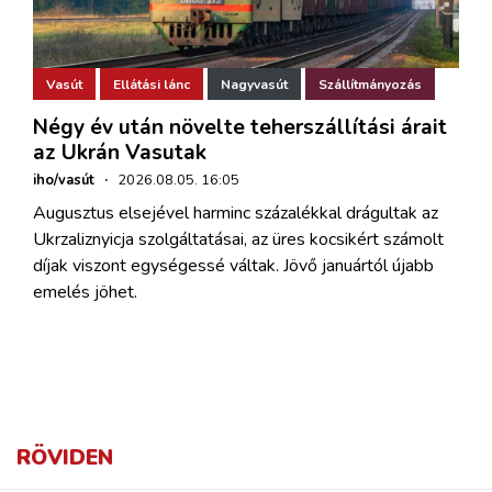
Vasút
Ellátási lánc
Nagyvasút
Szállítmányozás
Négy év után növelte teherszállítási árait
az Ukrán Vasutak
iho/vasút
·
2026.08.05. 16:05
Augusztus elsejével harminc százalékkal drágultak az
Ukrzaliznyicja szolgáltatásai, az üres kocsikért számolt
díjak viszont egységessé váltak. Jövő januártól újabb
emelés jöhet.
RÖVIDEN