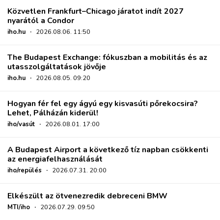
Közvetlen Frankfurt–Chicago járatot indít 2027
nyarától a Condor
iho.hu
·
2026.08.06. 11:50
The Budapest Exchange: fókuszban a mobilitás és az
utasszolgáltatások jövője
iho.hu
·
2026.08.05. 09:20
Hogyan fér fel egy ágyú egy kisvasúti pőrekocsira?
Lehet, Pálházán kiderül!
iho/vasút
·
2026.08.01. 17:00
A Budapest Airport a következő tíz napban csökkenti
az energiafelhasználását
iho/repülés
·
2026.07.31. 20:00
Elkészült az ötvenezredik debreceni BMW
MTI/iho
·
2026.07.29. 09:50