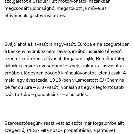
szolgálatot a Stadler Flirt motorvonatok hazánkban,
megcsodált újdonságból megszokott járművé, az
elővárosok igáslovaivá lettek.
Svájc, ahol a kisvasút is nagyvasút. Európa eme szegletében
a keskeny nyomköz nem zavaró, inkább inspiráló tényező,
ezer milliméteren is fővasúti forgalom zajlik. Remélhetőleg
nálunk is egyre kevesebben lesznek, akiknek a kisvasút az
erdőben, lépésben döcögő kirándulóvonatot jelenti csak. A
majd' egy évszázada, 1913-ban villamosított CJ (Chemins
de fer du Jura – Jura-vasút) vonalán az egyik legfontosabb
szállított áru – gondolnánk? – a hulladék.
Szerkesztőségünk részt vett az azóta már forgalomba állt
szegedi új PESA villamosok próbafutásán, a járművet