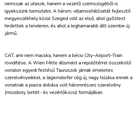
nemcsak az utasok, hanem a vezető szemszögéből is
igyekszünk bemutatni. A három, villamoshálózatát fejlesztő
megyeszékhely közül Szeged volt az első, ahol győztest
hirdettek a tenderen, és ahol a leghamarabb állt üzembe új
jármű.
CAT, ami nem macska, hanem a bécsi City–Airport–Train
rövidítése. A Wien Mitte állomást a repülőtérrel összekötő
vonalon egyedi festésű Tauruszok járnak emeletes
szerelvényeikkel, a Jägerndorfer cég új, nagy húzása ennek a
vonatnak a piacra dobása volt háromrészes szerelvény
(mozdony, betét- és vezérlőkocsi) formájában.