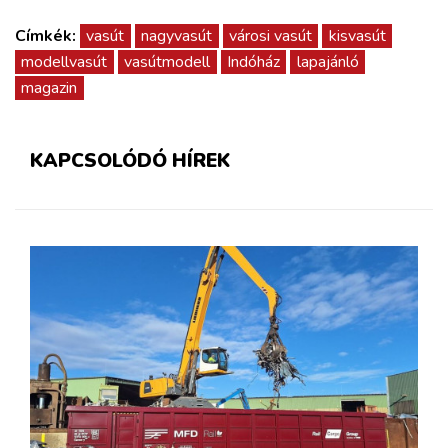
Címkék:
vasút
nagyvasút
városi vasút
kisvasút
modellvasút
vasútmodell
Indóház
lapajánló
magazin
KAPCSOLÓDÓ HÍREK