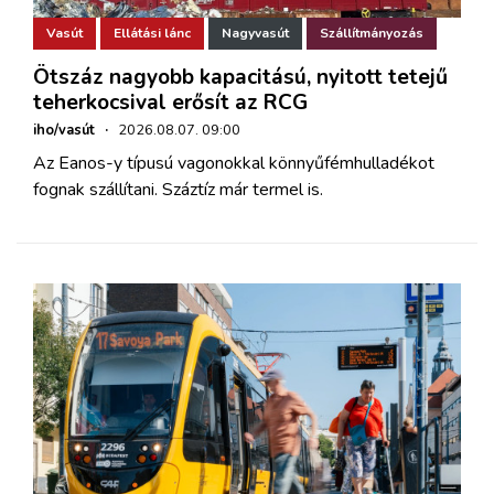
Vasút
Ellátási lánc
Nagyvasút
Szállítmányozás
Ötszáz nagyobb kapacitású, nyitott tetejű
teherkocsival erősít az RCG
iho/vasút
·
2026.08.07. 09:00
Az Eanos-y típusú vagonokkal könnyűfémhulladékot
fognak szállítani. Száztíz már termel is.