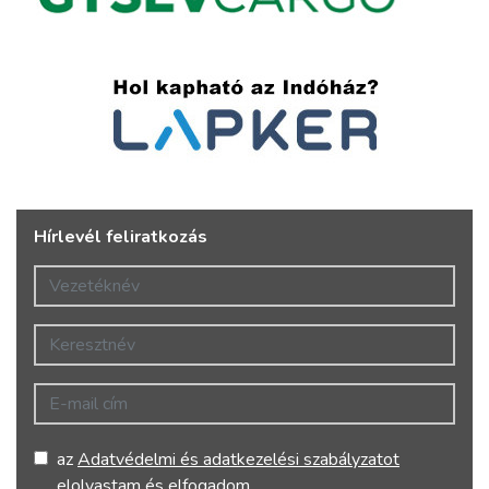
Hírlevél feliratkozás
Vezetéknév
Keresztnév
E-mail cím
az
Adatvédelmi és adatkezelési szabályzatot
elolvastam és elfogadom