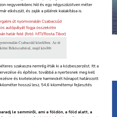
zon negyvenkilenc híd és egy négyszázötven méter
r elkészült, és zajlik a pillérek kialakítása is.
nyomvonalán Csabacsűd közelében. Az út
ekötni Békéscsabával, majd később
méteres szakaszra nemrég írták ki a közbeszerzést. Itt a
 tervezése és építése, továbbá a nyertesnek meg kell
rvezésre és kivitelezésre harminckét hónapot határozott
ilométer hosszú lesz, 54,6 kilométernyi fejlesztés
radj le semmiről, ami a földön, a föld alatt, a