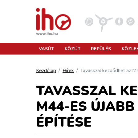
VASÚT
VASÚT
KÖZÚT
REPÜLÉS
KÖZLE
KÖZÚT
Kezdőlap
Hírek
Tavasszal kezdődhet az M
REPÜLÉS
TAVASSZAL K
M44-ES ÚJAB
KÖZLEKEDÉSFEJLESZTÉS
ÉPÍTÉSE
ELLÁTÁSI LÁNC