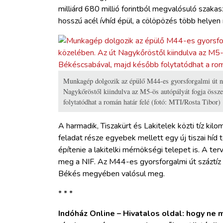
milliárd 680 millió forintból megvalósuló
szakas
hosszú acél ívhíd épül, a cölöpözés több helyen má
Munkagép dolgozik az épülő M44-es gyorsforgalmi út 
Nagykőröstől kiindulva az M5-ös autópályát fogja össz
folytatódhat a román határ felé (fotó: MTI/Rosta Tibor)
A harmadik, Tiszakürt és Lakitelek közti tíz kilo
feladat része egyebek mellett egy új tiszai híd
építenie a lakitelki mérnökségi telepet is. A te
meg a NIF. Az M44-es gyorsforgalmi út száztíz k
Békés megyében valósul meg.
* * *
Indóház Online – Hivatalos oldal: hogy ne ma