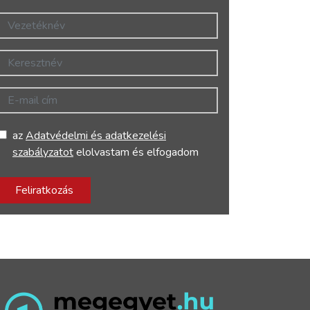
Vezetéknév
Keresztnév
E-mail cím
az
Adatvédelmi és adatkezelési
szabályzatot
elolvastam és elfogadom
Feliratkozás