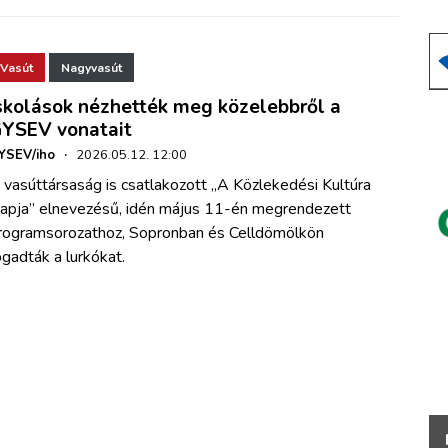
Vasút
Nagyvasút
skolások nézhették meg közelebbről a
YSEV vonatait
YSEV/iho
·
2026.05.12. 12:00
 vasúttársaság is csatlakozott „A Közlekedési Kultúra
apja” elnevezésű, idén május 11-én megrendezett
rogramsorozathoz, Sopronban és Celldömölkön
ogadták a lurkókat.