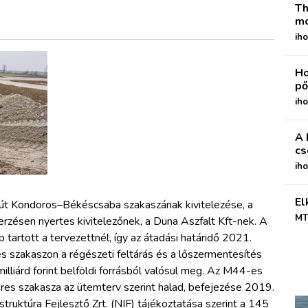
Th
mo
iho
Ho
pő
iho
A 
cs
ih
El
út Kondoros–Békéscsaba szakaszának kivitelezése, a
MT
rzésen nyertes kivitelezőnek, a Duna Aszfalt Kft-nek. A
tartott a tervezettnél, így az átadási határidő 2021.
es szakaszon a régészeti feltárás és a lőszermentesítés
lliárd forint belföldi forrásból valósul meg. Az M44-es
eres szakasza az ütemterv szerint halad, befejezése 2019.
ruktúra Fejlesztő Zrt. (NIF) tájékoztatása szerint a
145