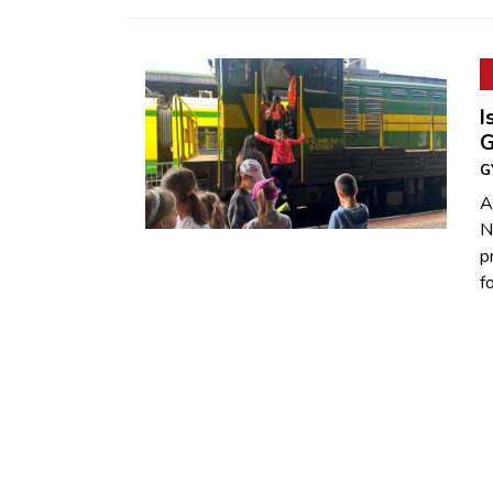
I
G
G
A
N
p
f