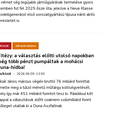
 német cég legújabb járműgyárának termelése gyors
temben fut fel 2025 ősze óta, jelezve a Neue Klasse
odellgeneráció első sorozatgyártású típusa iránti aktív
eresletet is.
Közút
Infrastruktúra
itézy: a választás előtti utolsó napokban
ég több pénzt pumpáltak a mohácsi
una-hídba!
ho/közút
·
2026.06.09. 13:00
ázár János március végén bruttó 76 milliárd forinttal
melte meg a túlzó méretű műtárgy költségvetését,
ely így már 451 milliárd forintot tesz ki. Ráadásul két
appal a választások előtt csaknem százmilliárd forint
lőleget utaltak ki a Duna Aszfaltnak.