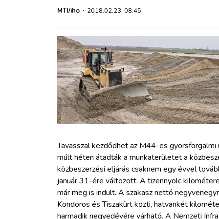
ZÖLDÚT
MTI/iho
·
2018.02.23. 08:45
HAJÓZÁS
BLOG
ARCHÍVUM
WEBSHOP
Tavasszal kezdődhet az M44-es gyorsforgalmi 
BELÉPÉS
múlt héten átadták a munkaterületet a közbesze
közbeszerzési eljárás csaknem egy évvel tovább 
REGISZTRÁCIÓ
január 31-ére változott. A tizennyolc kilométer
már meg is indult. A szakasz nettó negyvenegymi
Kondoros és Tiszakürt közti, hatvankét kilomét
harmadik negyedévére várható. A Nemzeti Infrast