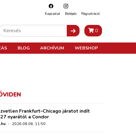
Kapcsolat
Belépés
Regisztráció
0
ZÁS
BLOG
ARCHÍVUM
WEBSHOP
ÖVIDEN
zvetlen Frankfurt–Chicago járatot indít
27 nyarától a Condor
.hu
·
2026.08.06. 11:50