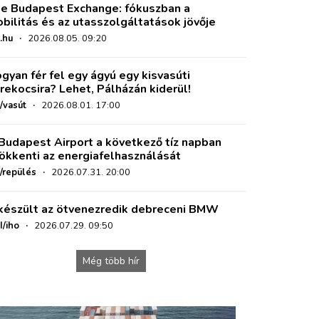
e Budapest Exchange: fókuszban a
bilitás és az utasszolgáltatások jövője
.hu
·
2026.08.05. 09:20
gyan fér fel egy ágyú egy kisvasúti
rekocsira? Lehet, Pálházán kiderül!
/vasút
·
2026.08.01. 17:00
Budapest Airport a következő tíz napban
ökkenti az energiafelhasználását
o/repülés
·
2026.07.31. 20:00
készült az ötvenezredik debreceni BMW
I/iho
·
2026.07.29. 09:50
Még több hír