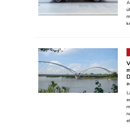
A
ü
m
k
V
m
D
i
L
e
m
n
e