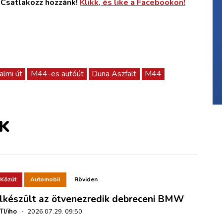
. Csatlakozz hozzánk!
Klikk, és like a Facebookon!
almi út
M44-es autóút
Duna Aszfalt
M44
K
Közút
Automobil
Röviden
lkészült az ötvenezredik debreceni BMW
TI/iho
·
2026.07.29. 09:50