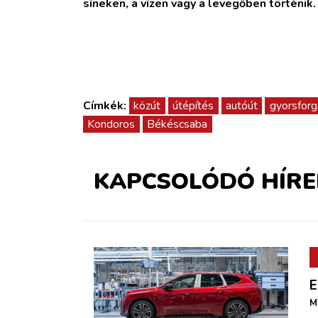
síneken, a vízen vagy a levegőben történik
Címkék:
közút
útépítés
autóút
gyorsforg
Kondoros
Békéscsaba
KAPCSOLÓDÓ HÍRE
E
M