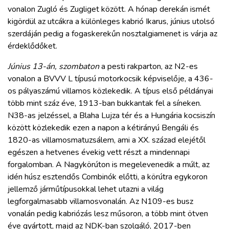
vonalon Zugló és Zugliget között. A hónap derekán ismét
kigördül az utcákra a különleges kabrió Ikarus, június utolsó
szerdáján pedig a fogaskerekűn nosztalgiamenet is várja az
érdeklődőket.
Június 13-án, szombaton
a pesti rakparton, az N2-es
vonalon a BVVV L típusú motorkocsik képviselője, a 436-
os pályaszámú villamos közlekedik. A típus első példányai
több mint száz éve, 1913-ban bukkantak fel a síneken.
N38-as jelzéssel, a Blaha Lujza tér és a Hungária kocsiszín
között közlekedik ezen a napon a kétirányú Bengáli és
1820-as villamosmatuzsálem, ami a XX. század elejétől
egészen a hetvenes évekig vett részt a mindennapi
forgalomban. A Nagykörúton is megelevenedik a múlt, az
idén húsz esztendős Combinók előtti, a körútra egykoron
jellemző járműtípusokkal lehet utazni a világ
legforgalmasabb villamosvonalán. Az N109-es busz
vonalán pedig kabriózás lesz műsoron, a több mint ötven
éve gyártott, majd az NDK-ban szolgáló, 2017-ben