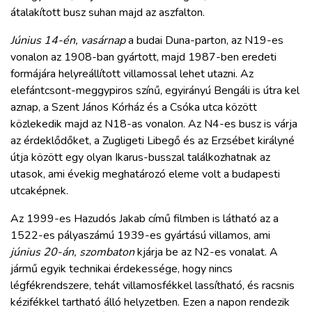
átalakított busz suhan majd az aszfalton.
Június 14-én, vasárnap
a budai Duna-parton, az N19-es
vonalon az 1908-ban gyártott, majd 1987-ben eredeti
formájára helyreállított villamossal lehet utazni. Az
elefántcsont-meggypiros színű, egyirányú Bengáli is útra kel
aznap, a Szent János Kórház és a Csóka utca között
közlekedik majd az N18-as vonalon. Az N4-es busz is várja
az érdeklődőket, a Zugligeti Libegő és az Erzsébet királyné
útja között egy olyan Ikarus-busszal találkozhatnak az
utasok, ami évekig meghatározó eleme volt a budapesti
utcaképnek.
Az 1999-es Hazudós Jakab című filmben is látható az a
1522-es pályaszámú 1939-es gyártású villamos, ami
június 20-án, szombaton
kjárja be az N2-es vonalat. A
jármű egyik technikai érdekessége, hogy nincs
légfékrendszere, tehát villamosfékkel lassítható, és racsnis
kézifékkel tartható álló helyzetben. Ezen a napon rendezik