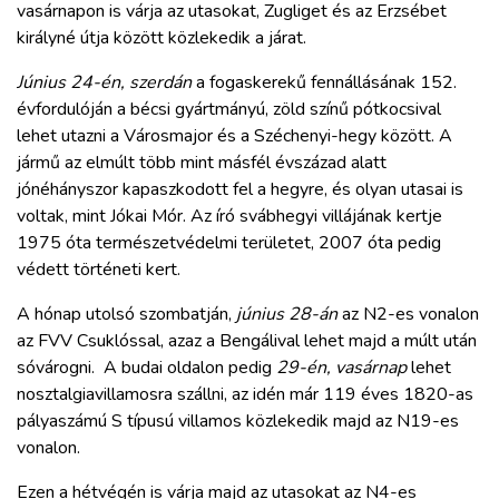
vasárnapon is várja az utasokat, Zugliget és az Erzsébet
királyné útja között közlekedik a járat.
Június 24-én, szerdán
a fogaskerekű fennállásának 152.
évfordulóján a bécsi gyártmányú, zöld színű pótkocsival
lehet utazni a Városmajor és a Széchenyi-hegy között. A
jármű az elmúlt több mint másfél évszázad alatt
jónéhányszor kapaszkodott fel a hegyre, és olyan utasai is
voltak, mint Jókai Mór. Az író svábhegyi villájának kertje
1975 óta természetvédelmi területet, 2007 óta pedig
védett történeti kert.
A hónap utolsó szombatján,
június 28-án
az N2-es vonalon
az FVV Csuklóssal, azaz a Bengálival lehet majd a múlt után
sóvárogni. A budai oldalon pedig
29-én, vasárnap
lehet
nosztalgiavillamosra szállni, az idén már 119 éves 1820-as
pályaszámú S típusú villamos közlekedik majd az N19-es
vonalon.
Ezen a hétvégén is várja majd az utasokat az N4-es