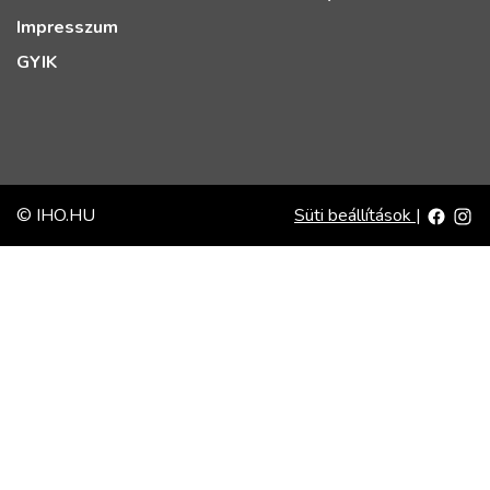
Impresszum
GYIK
© IHO.HU
Süti beállítások
|