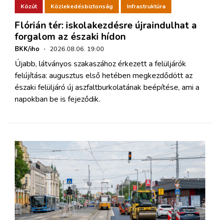
Közút
Közlekedésbiztonság
Infrastruktúra
Flórián tér: iskolakezdésre újraindulhat a
forgalom az északi hídon
BKK/iho
·
2026.08.06. 19:00
Újabb, látványos szakaszához érkezett a felüljárók
felújítása: augusztus első hetében megkezdődött az
északi felüljáró új aszfaltburkolatának beépítése, ami a
napokban be is fejeződik.