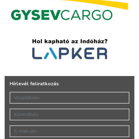
Hírlevél feliratkozás
Vezetéknév
Keresztnév
E-mail cím