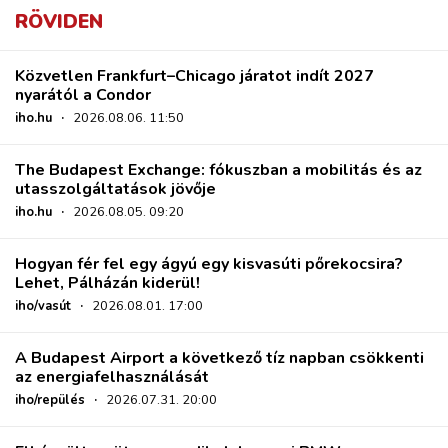
RÖVIDEN
Közvetlen Frankfurt–Chicago járatot indít 2027
nyarától a Condor
iho.hu
·
2026.08.06. 11:50
The Budapest Exchange: fókuszban a mobilitás és az
utasszolgáltatások jövője
iho.hu
·
2026.08.05. 09:20
Hogyan fér fel egy ágyú egy kisvasúti pőrekocsira?
Lehet, Pálházán kiderül!
iho/vasút
·
2026.08.01. 17:00
A Budapest Airport a következő tíz napban csökkenti
az energiafelhasználását
iho/repülés
·
2026.07.31. 20:00