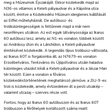
meg a Múzeumok Éjszakáját. Ekkor közlekedik majd az
N36-os villamos a Keleti pályaudvar és a Kápolna utca
között, érintve a Közlekedési Múzeum ideiglenes kiállítását
az Eiffel műhelyháznál. De autóbusz- és
trolikülönlegességek is feltűnnek majd a már nem
neonfényes utcákon. Az est egyik látványossága az Ikarus
60 autóbusz lesz, amely az N1-es vonalon, többek között
az Andrássy úton és a Lánchídon, a Keleti pályaudvar
érintésével közlekedik. A legendás típus trolibusz-változata,
az Ikarus 60T is forgalomba áll, az N7679-es vonalon
Erzsébetváros, Terézváros és Újlipótváros utcáin haladva
különleges utazást kínál a Keleti pályaudvar és a Jászai Mari
tér között. Ezen a vonalon a főváros
közlekedéstörténetének meghatározó járműve, a ZiU-9-es
troli is közlekedik, amely évtizedeken át a pesti utcakép –
valamint utcazaj – szerves része volt.
Fontos, hogy az Ikarus 60 autóbuszon és az Ikarus 60T
trolibuszon a férőhelyek korlátozott száma miatt