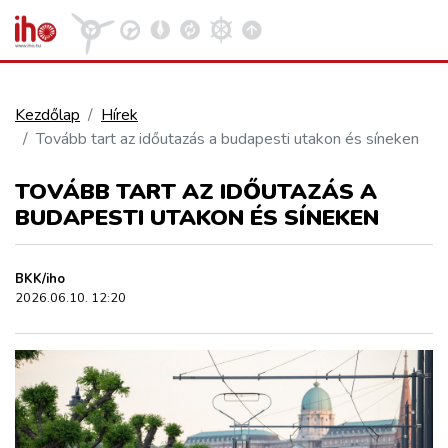
Kezdőlap
Hírek
Tovább tart az időutazás a budapesti utakon és síneken
VASÚT
Kosár megtekintése
TOVÁBB TART AZ IDŐUTAZÁS A
KÖZÚT
BUDAPESTI UTAKON ÉS SÍNEKEN
REPÜLÉS
BKK/iho
2026.06.10. 12:20
KÖZLEKEDÉSFEJLESZTÉS
ELLÁTÁSI LÁNC