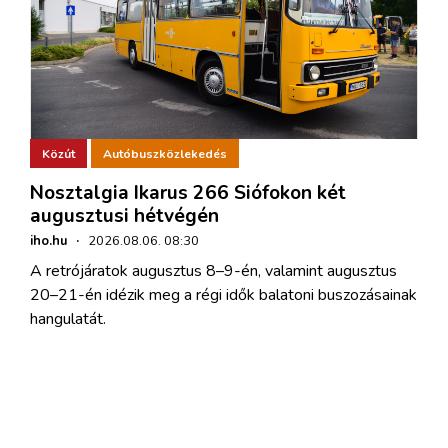
Közút
Autóbuszközlekedés
Nosztalgia Ikarus 266 Siófokon két
augusztusi hétvégén
iho.hu
·
2026.08.06. 08:30
A retrójáratok augusztus 8–9-én, valamint augusztus
20–21-én idézik meg a régi idők balatoni buszozásainak
hangulatát.