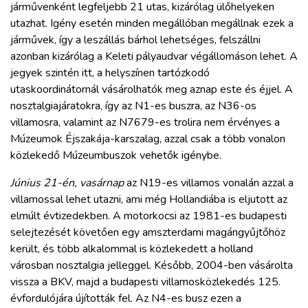
járművenként legfeljebb 21 utas, kizárólag ülőhelyeken
utazhat. Igény esetén minden megállóban megállnak ezek a
járművek, így a leszállás bárhol lehetséges, felszállni
azonban kizárólag a Keleti pályaudvar végállomáson lehet. A
jegyek szintén itt, a helyszínen tartózkodó
utaskoordinátornál vásárolhatók meg aznap este és éjjel. A
nosztalgiajáratokra, így az N1-es buszra, az N36-os
villamosra, valamint az N7679-es trolira nem érvényes a
Múzeumok Éjszakája-karszalag, azzal csak a több vonalon
közlekedő Múzeumbuszok vehetők igénybe.
Június 21-én, vasárnap
az N19-es villamos vonalán azzal a
villamossal lehet utazni, ami még Hollandiába is eljutott az
elmúlt évtizedekben. A motorkocsi az 1981-es budapesti
selejtezését követően egy amszterdami magángyűjtőhöz
került, és több alkalommal is közlekedett a holland
városban nosztalgia jelleggel. Később, 2004-ben vásárolta
vissza a BKV, majd a budapesti villamosközlekedés 125.
évfordulójára újították fel. Az N4-es busz ezen a