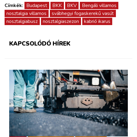
Címkék:
Budapest
BKK
BKV
Bengáli villamos
nosztalgia villamos
svábhegyi fogaskerekű vasút
nosztalgiabusz
nosztalgiaszezon
kabrió ikarus
KAPCSOLÓDÓ HÍREK