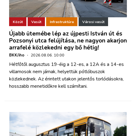
Közút
Vasút
Infrastruktúra
Városi vasút
Újabb ütemébe lép az újpesti István út és
Pozsonyi utca felújítása, ne nagyon akarjon
arrafelé közlekedni egy bő hétig!
BKK/iho
·
2026.08.06. 10:00
Hétfőtől augusztus 19-éig a 12-es, a 12A és a 14-es
villamosok nem járnak, helyettük pótlóbuszok
közlekednek. Az érintett utakon jelentős torlódásokra,
hosszabb menetidőkre kell számítani.