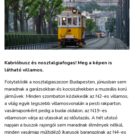
ZÖLDÚT
HAJÓZÁS
BLOG
ARCHÍVUM
Kabrióbusz és nosztalgiafogas! Meg a képen is
látható villamos.
WEBSHOP
Folytatódik a nosztalgiaszezon Budapesten, júniusban sem
maradnak a garázsokban és kocsiszínekben a muzeális korú
BELÉPÉS
járművek. Minden szombaton közlekedik az N2-es villamos,
a világ egyik legszebb villamosvonalán a pesti rakparton,
REGISZTRÁCIÓ
vasárnaponként pedig a budai oldalon, az N19-es
villamoson várja az utasokat az időutazás. A hét utolsó
napjain a buszok rajongói sem maradnak élmények nélkül,
minden vasárnap múltidéző Ikarusok barangolnak az N4-es