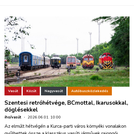
Vasút
Közút
Nagyvasút
Autóbuszközlekedés
Szentesi retróhétvége, BCmottal, Ikarusokkal,
döglésekkel
iho/vasút
·
2026.06.01. 10:00
Az elmúlt hétvégén a Kurca-parti város környéki vonalakon
gyűlhettek össze a klasszikus vasúti járművek rajongói.