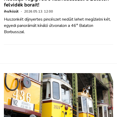
felvidék borait!
iho/közút
·
2026.05.13. 12:00
Huszonkét díjnyertes pincészet nedűit lehet megízlelni két,
egyedi panorámát kínáló útvonalon a 46° Balaton
Borbusszal.