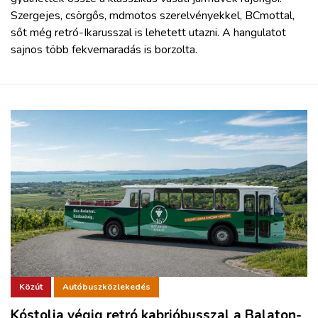
Szergejes, csörgős, mdmotos szerelvényekkel, BCmottal,
sőt még retró-Ikarusszal is lehetett utazni. A hangulatot
sajnos több fekvemaradás is borzolta.
Közút
Autóbuszközlekedés
Kóstolja végig retró kabrióbusszal a Balaton-