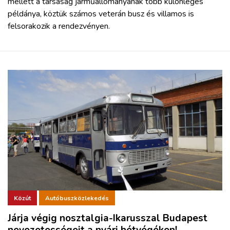
mellett a társaság járműállományának több különleges
példánya, köztük számos veterán busz és villamos is
felsorakozik a rendezvényen.
Közút
Autóbuszközlekedés
Járja végig nosztalgia-Ikarusszal Budapest