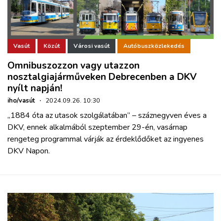
Vasút
Közút
Városi vasút
Autóbuszközlekedés
Omnibuszozzon vagy utazzon
nosztalgiajárműveken Debrecenben a DKV
nyílt napján!
iho/vasút
·
2024.09.26. 10:30
„1884 óta az utasok szolgálatában” – száznegyven éves a
DKV, ennek alkalmából szeptember 29-én, vasárnap
rengeteg programmal várják az érdeklődőket az ingyenes
DKV Napon.