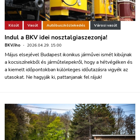
Közút
Vasút
Autóbuszközlekedés
Városi vasút
Indul a BKV idei nosztalgiaszezonja!
BKV/iho
·
2026.04.29. 15:00
Május elsejével Budapest ikonikus járművei ismét kibújnak
a kocsiszínekből és járműtelepekről, hogy a hétvégéken és
a kiemelt időpontokban különleges időutazásra vigyék az
utasokat. Ne hagyják ki, pattanjanak fel rájuk!