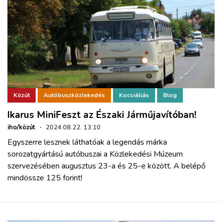
Közút
Autóbuszközlekedés
Kocsiállás
Blog
Ikarus MiniFeszt az Északi Járműjavítóban!
iho/közút
·
2024.08.22. 13:10
Egyszerre lesznek láthatóak a legendás márka
sorozatgyártású autóbuszai a Közlekedési Múzeum
szervezésében augusztus 23-a és 25-e között. A belépő
mindössze 125 forint!