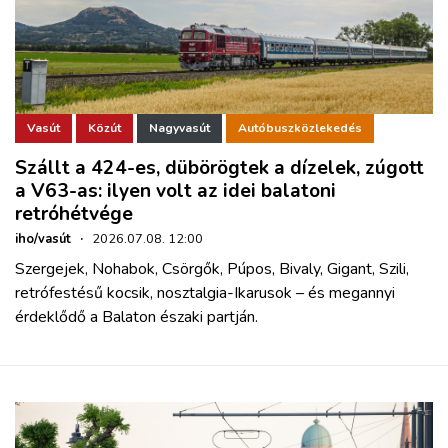
Vasút
Közút
Nagyvasút
Autóbuszközlekedés
Szállt a 424-es, dübörögtek a dízelek, zúgott
a V63-as: ilyen volt az idei balatoni
retróhétvége
iho/vasút
·
2026.07.08. 12:00
Szergejek, Nohabok, Csörgők, Púpos, Bivaly, Gigant, Szili,
retrófestésű kocsik, nosztalgia-Ikarusok – és megannyi
érdeklődő a Balaton északi partján.