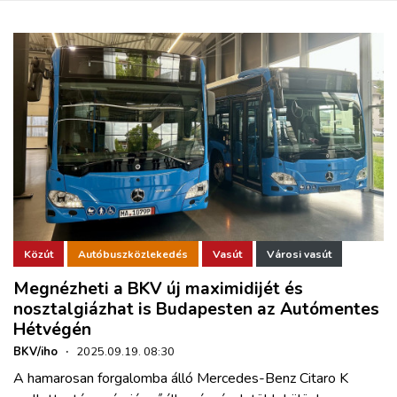
Közút
Autóbuszközlekedés
Vasút
Városi vasút
Megnézheti a BKV új maximidijét és
nosztalgiázhat is Budapesten az Autómentes
Hétvégén
BKV/iho
·
2025.09.19. 08:30
A hamarosan forgalomba álló Mercedes-Benz Citaro K