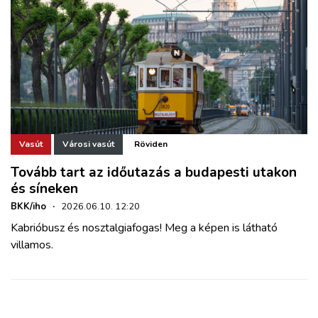
Vasút
Városi vasút
Röviden
Tovább tart az időutazás a budapesti utakon
és síneken
BKK/iho
·
2026.06.10. 12:20
Kabrióbusz és nosztalgiafogas! Meg a képen is látható
villamos.