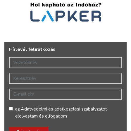
Hírlevél feliratkozás
Vezetéknév
Keresztnév
E-mail cím
az
Adatvédelmi és adatkezelési szabályzatot
elolvastam és elfogadom