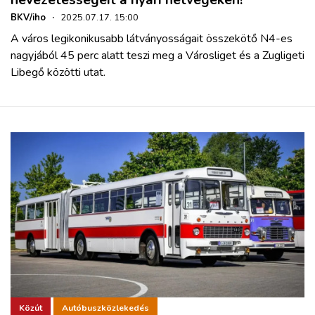
nevezetességeit a nyári hétvégéken!
BKV/iho
·
2025.07.17. 15:00
A város legikonikusabb látványosságait összekötő N4-es
nagyjából 45 perc alatt teszi meg a Városliget és a Zugligeti
Libegő közötti utat.
Közút
Autóbuszközlekedés