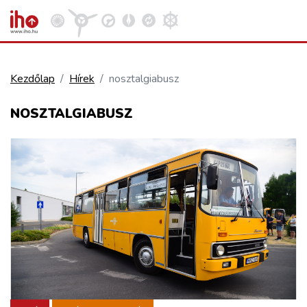
Kezdőlap
Hírek
nosztalgiabusz
VASÚT
NOSZTALGIABUSZ
Kosár megtekintése
KÖZÚT
REPÜLÉS
KÖZLEKEDÉSFEJLESZTÉS
ELLÁTÁSI LÁNC