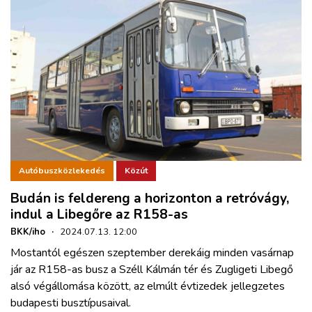
Autóbuszközlekedés
Közút
Budán is feldereng a horizonton a retróvágy,
indul a Libegőre az R158-as
BKK/iho
·
2024.07.13. 12:00
Mostantól egészen szeptember derekáig minden vasárnap
jár az R158-as busz a Széll Kálmán tér és Zugligeti Libegő
alsó végállomása között, az elmúlt évtizedek jellegzetes
budapesti busztípusaival.