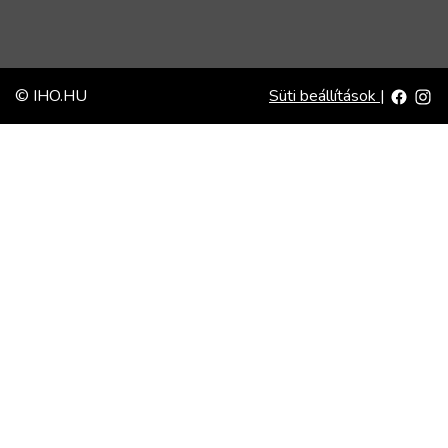
© IHO.HU
Süti beállítások
|