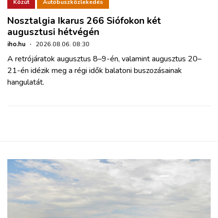
ZÖLDÚT
Közút
Autóbuszközlekedés
Nosztalgia Ikarus 266 Siófokon két
augusztusi hétvégén
HAJÓZÁS
iho.hu
·
2026.08.06. 08:30
A retrójáratok augusztus 8–9-én, valamint augusztus 20–
BLOG
21-én idézik meg a régi idők balatoni buszozásainak
hangulatát.
ARCHÍVUM
WEBSHOP
BELÉPÉS
REGISZTRÁCIÓ