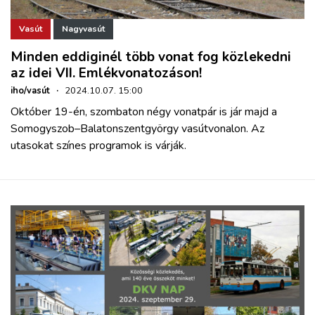
Vasút
Nagyvasút
Minden eddiginél több vonat fog közlekedni
az idei VII. Emlékvonatozáson!
iho/vasút
·
2024.10.07. 15:00
Október 19-én, szombaton négy vonatpár is jár majd a
Somogyszob–Balatonszentgyörgy vasútvonalon. Az
utasokat színes programok is várják.