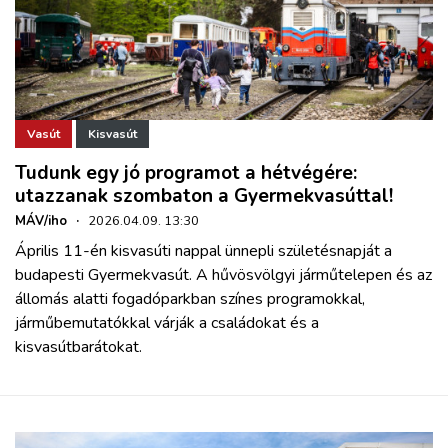
Vasút
Kisvasút
Tudunk egy jó programot a hétvégére:
utazzanak szombaton a Gyermekvasúttal!
MÁV/iho
·
2026.04.09. 13:30
Április 11-én kisvasúti nappal ünnepli születésnapját a
budapesti Gyermekvasút. A hűvösvölgyi járműtelepen és az
állomás alatti fogadóparkban színes programokkal,
járműbemutatókkal várják a családokat és a
kisvasútbarátokat.