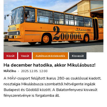
Közút
Vasút
Autóbuszközlekedés
Kisvasút
Ha december hatodika, akkor Mikulásbusz!
MÁV/iho
·
2025.12.05. 12:00
A MÁV-csoport felújított Ikarus 280-as csuklóssal kiadott,
nosztalgia Mikulásbusza szombattól hétvégente ingázik
Budapest és Gödöllő között. A Balatonfenyvesi kisvasút
fényszerelvénye is forgalomba áll.