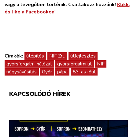
vagy a levegőben történik. Csatlakozz hozzánk!
Klikk,
és like a Facebookon!
Címkék:
útépítés
NIF Zrt.
útfejlesztés
gyorsforgalmi hálózat
gyorsforgalmi út
NIF
négysávúsítás
Győr
pápa
83-as főút
KAPCSOLÓDÓ HÍREK