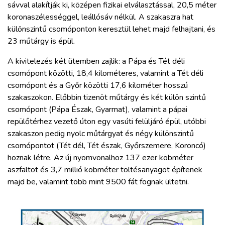
sávval alakítják ki, középen fizikai elválasztással, 20,5 méter
koronaszélességgel, leállósáv nélkül. A szakaszra hat
különszintű csomóponton keresztül lehet majd felhajtani, és
23 műtárgy is épül.
A kivitelezés két ütemben zajlik: a Pápa és Tét déli
csomópont közötti, 18,4 kilométeres, valamint a Tét déli
csomópont és a Győr közötti 17,6 kilométer hosszú
szakaszokon. Előbbin tizenöt műtárgy és két külön szintű
csomópont (Pápa Észak, Gyarmat), valamint a pápai
repülőtérhez vezető úton egy vasúti felüljáró épül, utóbbi
szakaszon pedig nyolc műtárgyat és négy különszintű
csomópontot (Tét dél, Tét észak, Győrszemere, Koroncó)
hoznak létre. Az új nyomvonalhoz 137 ezer köbméter
aszfaltot és 3,7 millió köbméter töltésanyagot építenek
majd be, valamint több mint 9500 fát fognak ültetni.