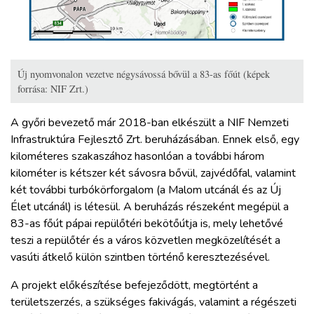
Új nyomvonalon vezetve négysávossá bővül a 83-as főút (képek
forrása: NIF Zrt.)
A győri bevezető már 2018-ban elkészült a NIF Nemzeti
Infrastruktúra Fejlesztő Zrt. beruházásában. Ennek első, egy
kilométeres szakaszához hasonlóan a további három
kilométer is kétszer két sávosra bővül, zajvédőfal, valamint
két további turbókörforgalom (a Malom utcánál és az Új
Élet utcánál) is létesül. A beruházás részeként megépül a
83-as főút pápai repülőtéri bekötőútja is, mely lehetővé
teszi a repülőtér és a város közvetlen megközelítését a
vasúti átkelő külön szintben történő keresztezésével.
A projekt előkészítése befejeződött, megtörtént a
területszerzés, a szükséges fakivágás, valamint a régészeti