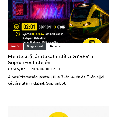
Vasút
Nagyvasút
Röviden
Mentesítő járatokat indít a GYSEV a
SopronFest idején
GYSEV/iho
·
2026.06.30. 12:30
A vasúttársaság járatai július 3-án, 4-én és 5-én éjjel
két óra után indulnak Sopronból.