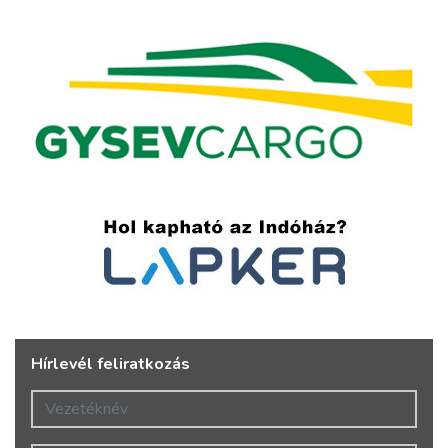
Hírlevél feliratkozás
Vezetéknév