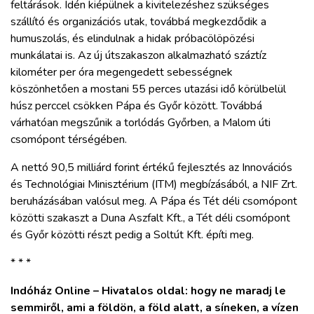
feltárások. Idén kiépülnek a kivitelezéshez szükséges
szállító és organizációs utak, továbbá megkezdődik a
humuszolás, és elindulnak a hidak próbacölöpözési
munkálatai is. Az új útszakaszon alkalmazható száztíz
kilométer per óra megengedett sebességnek
köszönhetően a mostani 55 perces utazási idő körülbelül
húsz perccel csökken Pápa és Győr között. Továbbá
várhatóan megszűnik a torlódás Győrben, a Malom úti
csomópont térségében.
A nettó 90,5 milliárd forint értékű fejlesztés az Innovációs
és Technológiai Minisztérium (ITM) megbízásából, a NIF Zrt.
beruházásában valósul meg. A Pápa és Tét déli csomópont
közötti szakaszt a Duna Aszfalt Kft., a Tét déli csomópont
és Győr közötti részt pedig a Soltút Kft. építi meg.
* * *
Indóház Online – Hivatalos oldal: hogy ne maradj le
semmiről, ami a földön, a föld alatt, a síneken, a vízen