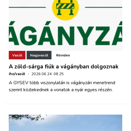
Vasút
Nagyvasút
Röviden
A zöld-sárga fiúk a vágányban dolgoznak
iho/vasút
·
2026.06.24. 08:25
A GYSEV több viszonylatán is vágányzári menetrend
szerint közlekednek a vonatok a nyár egyes részén.