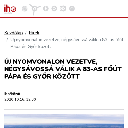
Kezdőlap
Hírek
Új nyomvonalon vezetve, négysávossá válik a 83-as főút
VASÚT
Pápa és Győr között
Kosár megtekintése
ÚJ NYOMVONALON VEZETVE,
KÖZÚT
NÉGYSÁVOSSÁ VÁLIK A 83-AS FŐÚT
PÁPA ÉS GYŐR KÖZÖTT
REPÜLÉS
iho/közút
KÖZLEKEDÉSFEJLESZTÉS
2020.10.16. 12:00
ELLÁTÁSI LÁNC