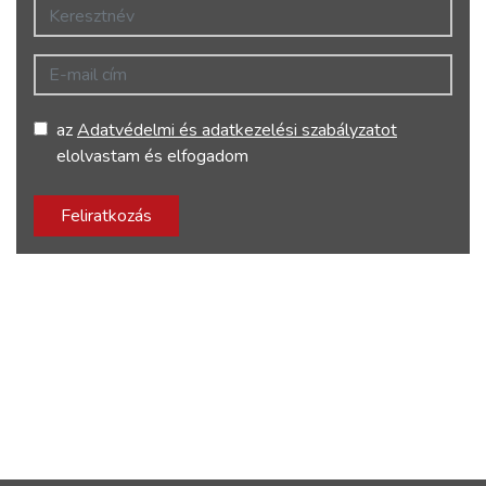
Keresztnév
E-mail cím
az
Adatvédelmi és adatkezelési szabályzatot
elolvastam és elfogadom
Feliratkozás