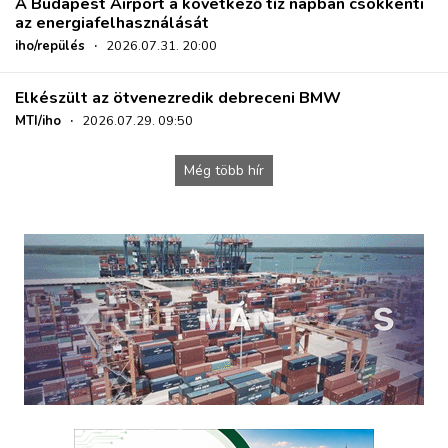
A Budapest Airport a következő tíz napban csökkenti
az energiafelhasználását
iho/repülés
·
2026.07.31. 20:00
Elkészült az ötvenezredik debreceni BMW
MTI/iho
·
2026.07.29. 09:50
Még több hír