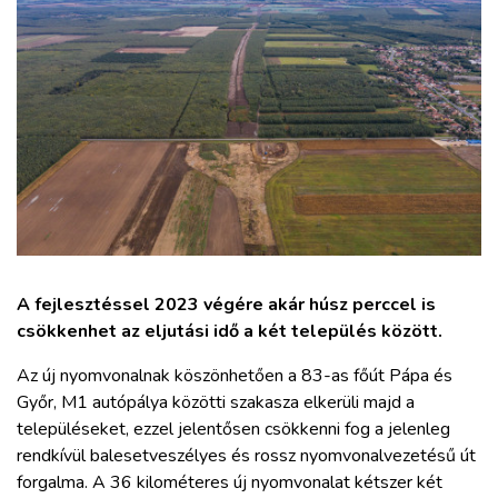
ZÖLDÚT
HAJÓZÁS
BLOG
ARCHÍVUM
WEBSHOP
A fejlesztéssel 2023 végére akár húsz perccel is
csökkenhet az eljutási idő a két település között.
BELÉPÉS
Az új nyomvonalnak köszönhetően a 83-as főút Pápa és
Győr, M1 autópálya közötti szakasza elkerüli majd a
REGISZTRÁCIÓ
településeket, ezzel jelentősen csökkenni fog a jelenleg
rendkívül balesetveszélyes és rossz nyomvonalvezetésű út
forgalma. A 36 kilométeres új nyomvonalat kétszer két