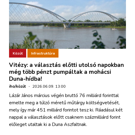
Közút
Infrastruktúra
Vitézy: a választás előtti utolsó napokban
még több pénzt pumpáltak a mohácsi
Duna-hídba!
iho/közút
·
2026.06.09. 13:00
Lázár János március végén bruttó 76 milliárd forinttal
emelte meg a túlzó méretű műtárgy költségvetését,
mely így már 451 milliárd forintot tesz ki. Ráadásul két
nappal a választások előtt csaknem százmilliárd forint
előleget utaltak ki a Duna Aszfaltnak.