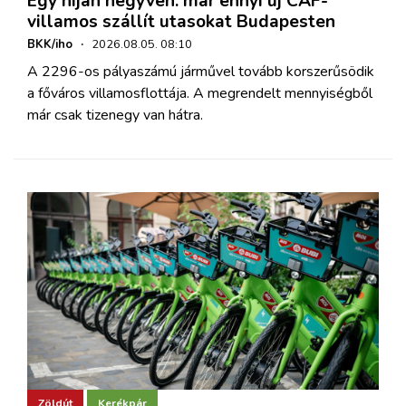
Egy híján negyven: már ennyi új CAF-
villamos szállít utasokat Budapesten
BKK/iho
·
2026.08.05. 08:10
A 2296-os pályaszámú járművel tovább korszerűsödik
a főváros villamosflottája. A megrendelt mennyiségből
már csak tizenegy van hátra.
Zöldút
Kerékpár