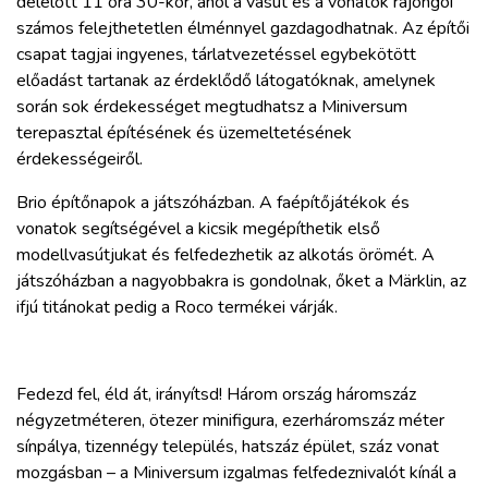
délelőtt 11 óra 30-kor, ahol a vasút és a vonatok rajongói
ZÖLDÚT
számos felejthetetlen élménnyel gazdagodhatnak. Az építői
csapat tagjai ingyenes, tárlatvezetéssel egybekötött
HAJÓZÁS
előadást tartanak az érdeklődő látogatóknak, amelynek
során sok érdekességet megtudhatsz a Miniversum
terepasztal építésének és üzemeltetésének
BLOG
érdekességeiről.
ARCHÍVUM
Brio építőnapok a játszóházban. A faépítőjátékok és
vonatok segítségével a kicsik megépíthetik első
modellvasútjukat és felfedezhetik az alkotás örömét. A
WEBSHOP
játszóházban a nagyobbakra is gondolnak, őket a Märklin, az
ifjú titánokat pedig a Roco termékei várják.
BELÉPÉS
Fedezd fel, éld át, irányítsd! Három ország háromszáz
REGISZTRÁCIÓ
négyzetméteren, ötezer minifigura, ezerháromszáz méter
sínpálya, tizennégy település, hatszáz épület, száz vonat
mozgásban – a Miniversum izgalmas felfedeznivalót kínál a