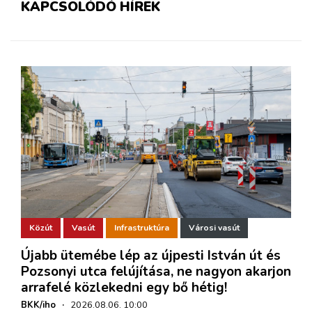
KAPCSOLÓDÓ HÍREK
Közút
Vasút
Infrastruktúra
Városi vasút
Újabb ütemébe lép az újpesti István út és
Pozsonyi utca felújítása, ne nagyon akarjon
arrafelé közlekedni egy bő hétig!
BKK/iho
·
2026.08.06. 10:00