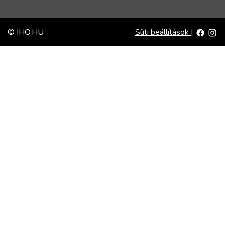
© IHO.HU
Süti beállítások
|