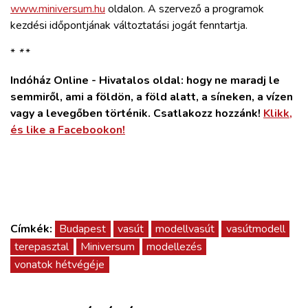
www.miniversum.hu
oldalon. A szervező a programok
kezdési időpontjának változtatási jogát fenntartja.
*
*
*
Indóház Online - Hivatalos oldal: hogy ne maradj le
semmiről, ami a földön, a föld alatt, a síneken, a vízen
vagy a levegőben történik. Csatlakozz hozzánk!
Klikk,
és like a Facebookon!
Címkék:
Budapest
vasút
modellvasút
vasútmodell
terepasztal
Miniversum
modellezés
vonatok hétvégéje