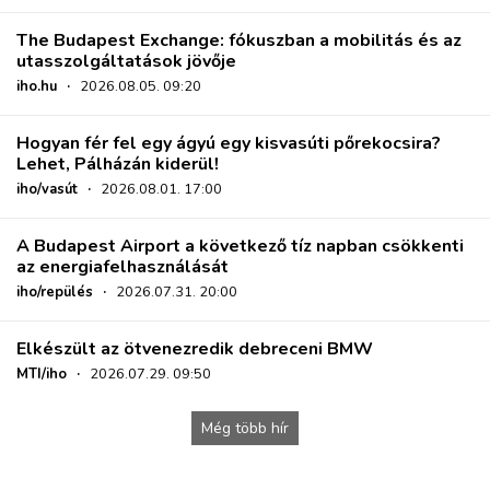
The Budapest Exchange: fókuszban a mobilitás és az
utasszolgáltatások jövője
iho.hu
·
2026.08.05. 09:20
Hogyan fér fel egy ágyú egy kisvasúti pőrekocsira?
Lehet, Pálházán kiderül!
iho/vasút
·
2026.08.01. 17:00
A Budapest Airport a következő tíz napban csökkenti
az energiafelhasználását
iho/repülés
·
2026.07.31. 20:00
Elkészült az ötvenezredik debreceni BMW
MTI/iho
·
2026.07.29. 09:50
Még több hír