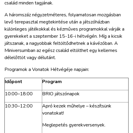
család minden tagjának.
A háromszáz négyzetméteres, folyamatosan mozgásban
levő terepasztal megtekintése után a játszóházban
különleges játékokkal és kézműves programokkal várják a
gyerekeket a szeptember 15-16-i hétvégén. Míg a kicsik
játszanak, a nagyobbak feltöltődhetnek a kávézóban. A
Miniversumban az egész család eltölthet egy kellemes
délelőttöt vagy délutánt.
Programok a Vonatok Hétvégéje napjain:
Időpont
Program
10:00–18:00
BRIO játszónapok
10:30–12:00
Apró kezek műhelye – készítsünk
vonatokat!
Meglepetés gyerekversenyek.