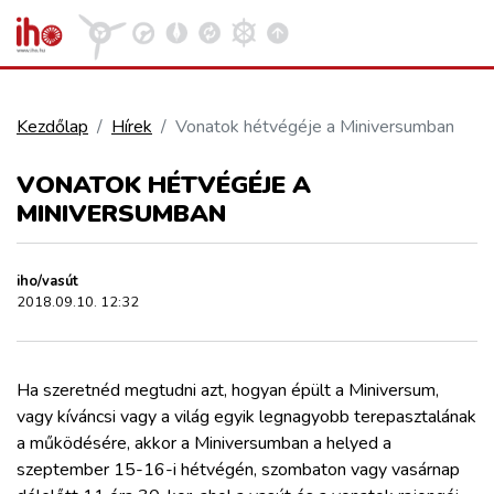
Kezdőlap
Hírek
Vonatok hétvégéje a Miniversumban
VASÚT
VONATOK HÉTVÉGÉJE A
Kosár megtekintése
MINIVERSUMBAN
KÖZÚT
iho/vasút
REPÜLÉS
2018.09.10. 12:32
KÖZLEKEDÉSFEJLESZTÉS
Ha szeretnéd megtudni azt, hogyan épült a Miniversum,
vagy kíváncsi vagy a világ egyik legnagyobb terepasztalának
ELLÁTÁSI LÁNC
a működésére, akkor a Miniversumban a helyed a
szeptember 15-16-i hétvégén, szombaton vagy vasárnap