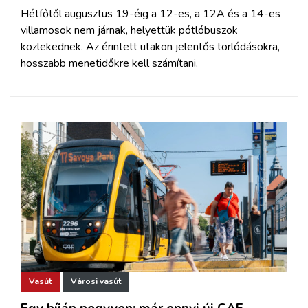
Hétfőtől augusztus 19-éig a 12-es, a 12A és a 14-es
villamosok nem járnak, helyettük pótlóbuszok
közlekednek. Az érintett utakon jelentős torlódásokra,
hosszabb menetidőkre kell számítani.
Vasút
Városi vasút