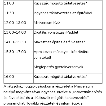
11:00
Kulisszák mögötti tárlatvezetés*
11:30
Ingyenes tárlatvezetés az építőkkel
12:00–13:00
Miniversum Kvíz
13:00–14:00
Digitális vonatozás iPaddel
14:00–15:30
Makettház építés és füvesítés*
15:30–17:00
Apró kezek műhelye – készítsünk
vonatokat!
Meglepetés gyerekversenyek.
16:00
Kulisszák mögötti tárlatvezetés*
A játszóházi foglalkozásokon a részvétel a Miniversum
belépő megváltásával ingyenes, kivéve a „Makettház építés
és füvesítés” és a „Kulisszák mögötti tárlatvezetés”
programokat. További részletek és információk a