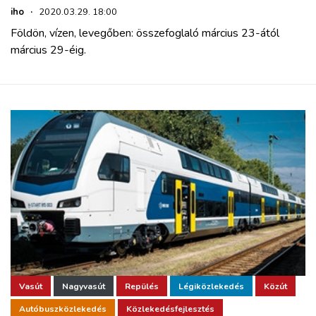
iho
·
2020.03.29. 18:00
Földön, vízen, levegőben: összefoglaló március 23-ától
március 29-éig.
Vasút
Nagyvasút
Repülés
Légiközlekedés
Közút
Autóbuszközlekedés
Közlekedésfejlesztés