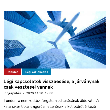
Repülés
Légiközlekedés
Légi kapcsolatok visszaesése, a járványnak
csak vesztesei vannak
iho/repülés
·
2020.11.30. 12:00
London, a nemzetközi forgalom zuhanásának áldozata. A
kínai siker titka: szigorúan ellenőrzik a külföldről érkező