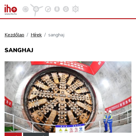
Kezdőlap
Hírek
sanghaj
VASÚT
SANGHAJ
Kosár megtekintése
KÖZÚT
REPÜLÉS
KÖZLEKEDÉSFEJLESZTÉS
ELLÁTÁSI LÁNC