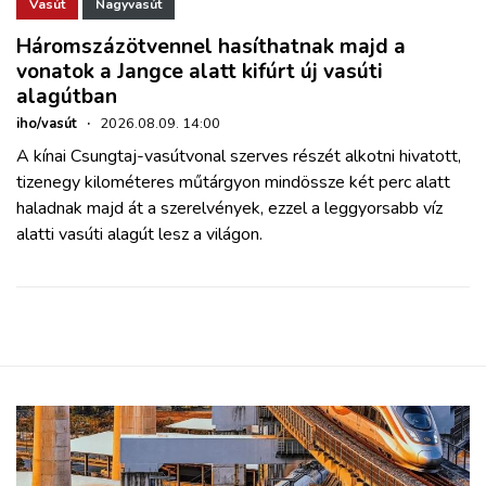
ZÖLDÚT
Vasút
Nagyvasút
Háromszázötvennel hasíthatnak majd a
vonatok a Jangce alatt kifúrt új vasúti
HAJÓZÁS
alagútban
iho/vasút
·
2026.08.09. 14:00
BLOG
A kínai Csungtaj-vasútvonal szerves részét alkotni hivatott,
tizenegy kilométeres műtárgyon mindössze két perc alatt
ARCHÍVUM
haladnak majd át a szerelvények, ezzel a leggyorsabb víz
alatti vasúti alagút lesz a világon.
WEBSHOP
BELÉPÉS
REGISZTRÁCIÓ