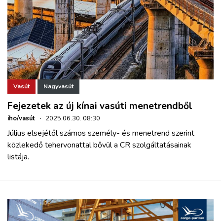
Vasút
Nagyvasút
Fejezetek az új kínai vasúti menetrendből
iho/vasút
·
2025.06.30. 08:30
Július elsejétől számos személy- és menetrend szerint
közlekedő tehervonattal bővül a CR szolgáltatásainak
listája.