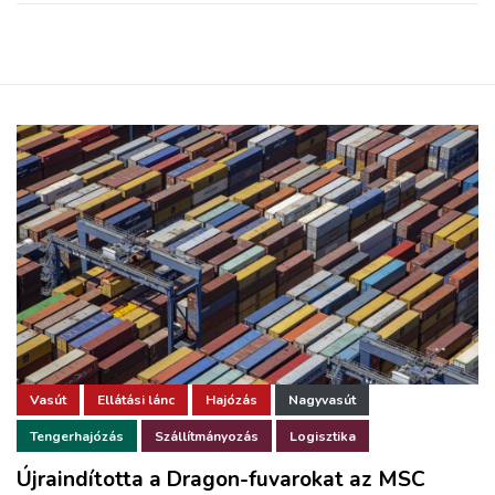
Vasút
Ellátási lánc
Hajózás
Nagyvasút
Tengerhajózás
Szállítmányozás
Logisztika
Újraindította a Dragon-fuvarokat az MSC