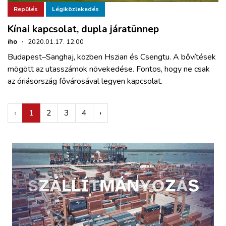
Repülés
Légiközlekedés
Kínai kapcsolat, dupla járatünnep
iho
·
2020.01.17. 12:00
Budapest–Sanghaj, közben Hszian és Csengtu. A bővítések
mögött az utasszámok növekedése. Fontos, hogy ne csak
az óriásország fővárosával legyen kapcsolat.
‹
1
2
3
4
›