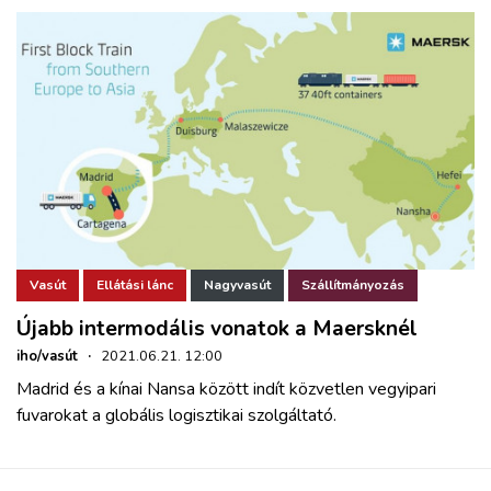
Vasút
Ellátási lánc
Nagyvasút
Szállítmányozás
Újabb intermodális vonatok a Maersknél
iho/vasút
·
2021.06.21. 12:00
Madrid és a kínai Nansa között indít közvetlen vegyipari
fuvarokat a globális logisztikai szolgáltató.