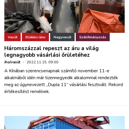
Vasút
Ellátási lánc
Nagyvasút
Szállítmányozás
Háromszázzal repeszt az áru a világ
legnagyobb vásárlási őrületéhez
iho/vasút
·
2022.11.15. 09:00
A Kínában szerencsenapnak számító november 11-e
alkalmából idén már tizennegyedik alkalommal rendezték
meg az úgynevezett „Dupla 11” vásárlási fesztivált. Rekord
értékesítést remélnek.