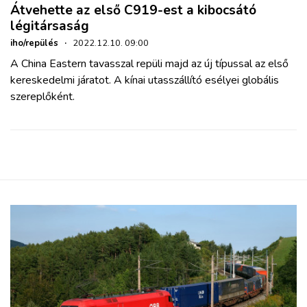
Átvehette az első C919-est a kibocsátó
légitársaság
iho/repülés
·
2022.12.10. 09:00
A China Eastern tavasszal repüli majd az új típussal az első
kereskedelmi járatot. A kínai utasszállító esélyei globális
szereplőként.