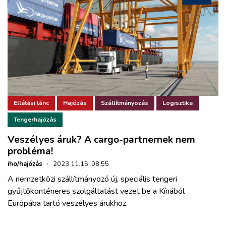
Ellátási lánc
Hajózás
Szállítmányozás
Logisztika
Tengerhajózás
Veszélyes áruk? A cargo-partnernek nem
probléma!
iho/hajózás
·
2023.11.15. 08:55
A nemzetközi szállítmányozó új, speciális tengeri
gyűjtőkonténeres szolgáltatást vezet be a Kínából
Európába tartó veszélyes árukhoz.