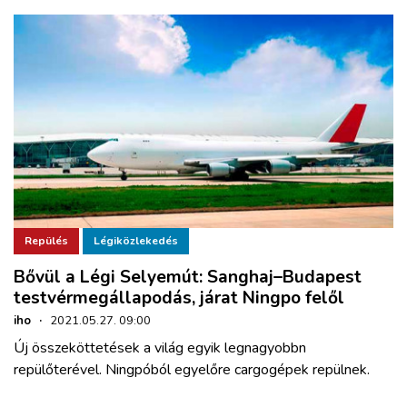
Repülés
Légiközlekedés
Bővül a Légi Selyemút: Sanghaj–Budapest
testvérmegállapodás, járat Ningpo felől
iho
·
2021.05.27. 09:00
Új összeköttetések a világ egyik legnagyobbn
repülőterével. Ningpóból egyelőre cargogépek repülnek.