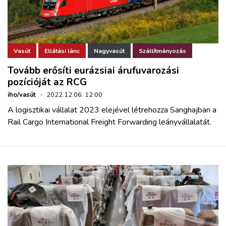
Vasút
Ellátási lánc
Nagyvasút
Szállítmányozás
Tovább erősíti eurázsiai árufuvarozási
pozícióját az RCG
iho/vasút
·
2022.12.06. 12:00
A logisztikai vállalat 2023 elejével létrehozza Sanghajban a
Rail Cargo International Freight Forwarding leányvállalatát.