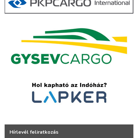
Hírlevél feliratkozás