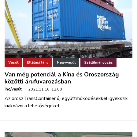
Vasút
Ellátási lánc
Nagyvasút
Szállítmányozás
Van még potenciál a Kína és Oroszország
közötti árufuvarozásban
iho/vasút
·
2021.11.16. 12:00
Az orosz TransContainer új együttműködésekkel igyekszik
kiaknázni a lehetőségeket.