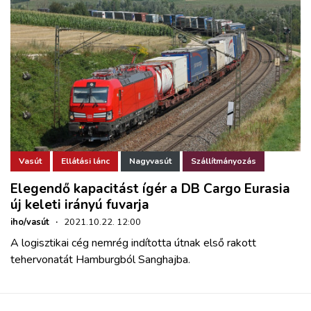
Vasút
Ellátási lánc
Nagyvasút
Szállítmányozás
Elegendő kapacitást ígér a DB Cargo Eurasia
új keleti irányú fuvarja
iho/vasút
·
2021.10.22. 12:00
A logisztikai cég nemrég indította útnak első rakott
tehervonatát Hamburgból Sanghajba.