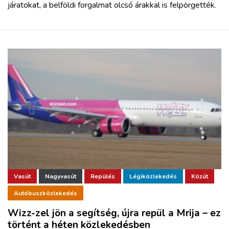
járatokat, a belföldi forgalmat olcsó árakkal is felpörgették.
Vasút
Nagyvasút
Repülés
Légiközlekedés
Közút
Autóbuszközlekedés
Wizz-zel jön a segítség, újra repül a Mrija – ez
történt a héten közlekedésben