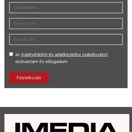
Vezetéknév
Keresztnév
E-mail cím
az
Adatvédelmi és adatkezelési szabályzatot
elolvastam és elfogadom
Feliratkozás