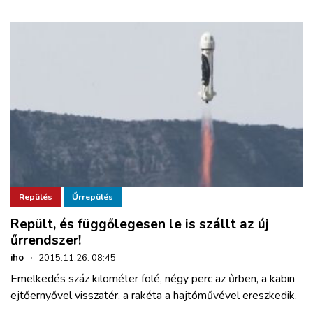
Repülés
Űrrepülés
Repült, és függőlegesen le is szállt az új
űrrendszer!
iho
·
2015.11.26. 08:45
Emelkedés száz kilométer fölé, négy perc az űrben, a kabin
ejtőernyővel visszatér, a rakéta a hajtóművével ereszkedik.