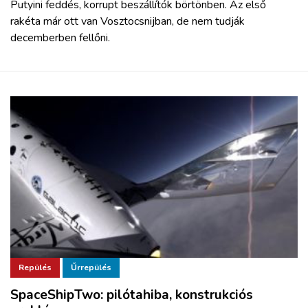
Putyini feddés, korrupt beszállítók börtönben. Az első
rakéta már ott van Vosztocsnijban, de nem tudják
decemberben fellőni.
Repülés
Űrrepülés
SpaceShipTwo: pilótahiba, konstrukciós