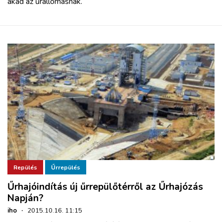
akad az űrállomásnak.
Repülés
Űrrepülés
Űrhajóindítás új űrrepülőtérről az Űrhajózás
Napján?
iho
·
2015.10.16. 11:15