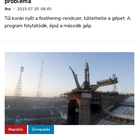
probléma
iho
·
2015.07.30. 08:45
Túl korán nyílt a feathering-rendszer, túlterhelte a gépet. A
program folytatódik, épül a második gép.
Repülés
Űrrepülés