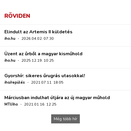
RÖVIDEN
Elindult az Artemis II küldetés
iho.hu
·
2026.04.02. 07:30
Üzent az űrből a magyar kisműhold
iho.hu
·
2025.12.19. 10:25
Gyorshír: sikeres űrugrás utasokkal!
iho/repülés
·
2021.07.11. 18:05
Márciusban indulhat útjára az új magyar műhold
MTI/iho
·
2021.01.16. 12:25
Még több hír