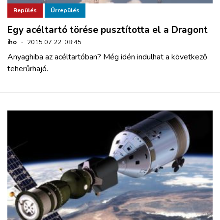
Repülés
Űrrepülés
Egy acéltartó törése pusztította el a Dragont
iho
·
2015.07.22. 08:45
Anyaghiba az acéltartóban? Még idén indulhat a következő
teherűrhajó.