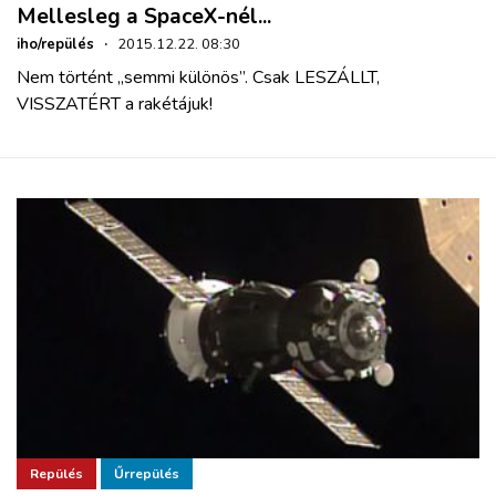
Mellesleg a SpaceX-nél...
iho/repülés
·
2015.12.22. 08:30
Nem történt „semmi különös”. Csak LESZÁLLT,
VISSZATÉRT a rakétájuk!
Repülés
Űrrepülés