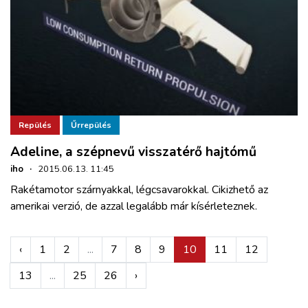
Repülés
Űrrepülés
Adeline, a szépnevű visszatérő hajtómű
iho
·
2015.06.13. 11:45
Rakétamotor szárnyakkal, légcsavarokkal. Cikizhető az
amerikai verzió, de azzal legalább már kísérleteznek.
‹
1
2
...
7
8
9
10
11
12
13
...
25
26
›