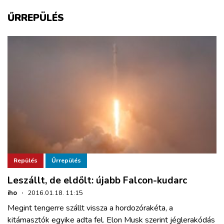
ZÖLDÚT
ŰRREPÜLÉS
HAJÓZÁS
BLOG
ARCHÍVUM
WEBSHOP
BELÉPÉS
Repülés
Űrrepülés
Leszállt, de eldőlt: újabb Falcon-kudarc
REGISZTRÁCIÓ
iho
·
2016.01.18. 11:15
Megint tengerre szállt vissza a hordozórakéta, a
kitámasztók egyike adta fel. Elon Musk szerint jéglerakódás