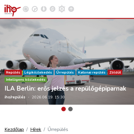
VASÚT
Kosár megtekintése
KÖZÚT
Repülés
Légiközlekedés
Űrrepülés
Katonai repülés
Zöldút
Intelligens közlekedés
REPÜLÉS
ILA Berlin: erős jelzés a repülőgépiparnak
iho/repülés
·
2026.06.19. 15:30
KÖZLEKEDÉSFEJLESZTÉS
ELLÁTÁSI LÁNC
Kezdőlap
Hírek
Űrrepülés