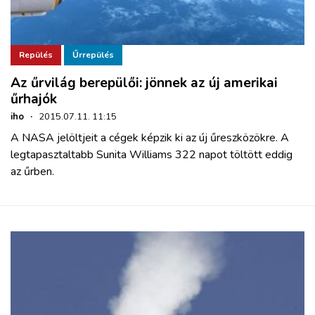
Repülés
Űrrepülés
Az űrvilág berepülői: jönnek az új amerikai
űrhajók
iho
·
2015.07.11. 11:15
A NASA jelöltjeit a cégek képzik ki az új űreszközökre. A
legtapasztaltabb Sunita Williams 322 napot töltött eddig
az űrben.