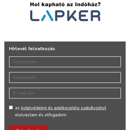
Hírlevél feliratkozás
Vezetéknév
Keresztnév
E-mail cím
az
Adatvédelmi és adatkezelési szabályzatot
elolvastam és elfogadom