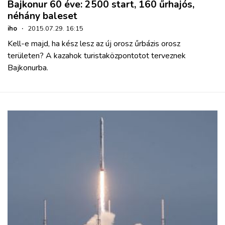
Bajkonur 60 éve: 2500 start, 160 űrhajós,
néhány baleset
iho
·
2015.07.29. 16:15
Kell-e majd, ha kész lesz az új orosz űrbázis orosz
területen? A kazahok turistaközpontotot terveznek
Bajkonurba.