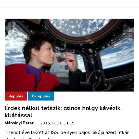
Repülés
Űrrepülés
Érdek nélkül tetszik: csinos hölgy kávézik,
kilátással
Márványi Péter
·
2015.11.21. 11:15
Tizenöt éve lakott az ISS, de ilyen bájos lakója azért ritkán