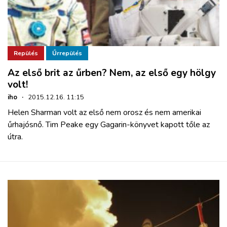
Repülés
Űrrepülés
Az első brit az űrben? Nem, az első egy hölgy
volt!
iho
·
2015.12.16. 11:15
Helen Sharman volt az első nem orosz és nem amerikai
űrhajósnő. Tim Peake egy Gagarin-könyvet kapott tőle az
útra.