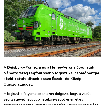
ZÖLDÚT
HAJÓZÁS
BLOG
ARCHÍVUM
WEBSHOP
A Duisburg–Pomezia és a Herne–Verona útvonalak
BELÉPÉS
Németország legfontosabb logisztikai csomópontjai
közül kettőt kötnek össze Észak- és Közép-
Olaszországgal.
REGISZTRÁCIÓ
A logisztika folyamatosan azon dolgozik, hogy a vasút
segítségével nagyobb hatékonyságot érjen el és