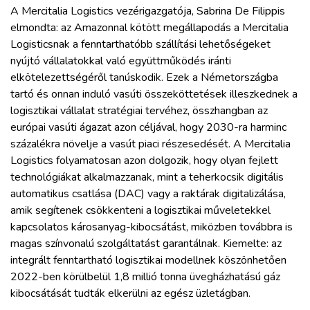
A Mercitalia Logistics vezérigazgatója, Sabrina De Filippis
elmondta: az Amazonnal kötött megállapodás a Mercitalia
Logisticsnak a fenntarthatóbb szállítási lehetőségeket
nyújtó vállalatokkal való együttműködés iránti
elkötelezettségéről tanúskodik. Ezek a Németországba
tartó és onnan induló vasúti összeköttetések illeszkednek a
logisztikai vállalat stratégiai tervéhez, összhangban az
európai vasúti ágazat azon céljával, hogy 2030-ra harminc
százalékra növelje a vasút piaci részesedését. A Mercitalia
Logistics folyamatosan azon dolgozik, hogy olyan fejlett
technológiákat alkalmazzanak, mint a teherkocsik digitális
automatikus csatlása (DAC) vagy a raktárak digitalizálása,
amik segítenek csökkenteni a logisztikai műveletekkel
kapcsolatos károsanyag-kibocsátást, miközben továbbra is
magas színvonalú szolgáltatást garantálnak. Kiemelte: az
integrált fenntartható logisztikai modellnek köszönhetően
2022-ben körülbelül 1,8 millió tonna üvegházhatású gáz
kibocsátását tudták elkerülni az egész üzletágban.