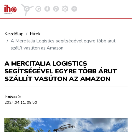
Kezdőlap
Hírek
A Mercitalia Logistics segítségével egyre több árut
VASÚT
szállít vasúton az Amazon
Kosár megtekintése
A MERCITALIA LOGISTICS
KÖZÚT
SEGÍTSÉGÉVEL EGYRE TÖBB ÁRUT
SZÁLLÍT VASÚTON AZ AMAZON
REPÜLÉS
iho/vasút
KÖZLEKEDÉSFEJLESZTÉS
2024.04.11. 08:50
ELLÁTÁSI LÁNC