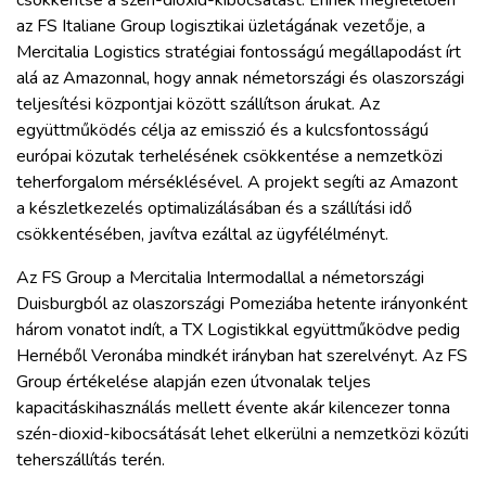
csökkentse a szén-dioxid-kibocsátást. Ennek megfelelően
az FS Italiane Group logisztikai üzletágának vezetője, a
Mercitalia Logistics stratégiai fontosságú megállapodást írt
alá az Amazonnal, hogy annak németországi és olaszországi
teljesítési központjai között szállítson árukat. Az
együttműködés célja az emisszió és a kulcsfontosságú
európai közutak terhelésének csökkentése a nemzetközi
teherforgalom mérséklésével. A projekt segíti az Amazont
a készletkezelés optimalizálásában és a szállítási idő
csökkentésében, javítva ezáltal az ügyfélélményt.
Az FS Group a Mercitalia Intermodallal a németországi
Duisburgból az olaszországi Pomeziába hetente irányonként
három vonatot indít, a TX Logistikkal együttműködve pedig
Hernéből Veronába mindkét irányban hat szerelvényt. Az FS
Group értékelése alapján ezen útvonalak teljes
kapacitáskihasználás mellett évente akár kilencezer tonna
szén-dioxid-kibocsátását lehet elkerülni a nemzetközi közúti
teherszállítás terén.