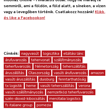
Indóház Online – Hivatalos oldal: hogy ne maradj le
semmiről, ami a földön, a föld alatt, a síneken, a vízen
vagy a levegőben történik. Csatlakozz hozzánk!
Klikk,
és like a Facebookon!
Címkék:
nagyvasút
logisztika
ellátási lánc
árufuvarozás
tehervonat
szállítmányozás
teherfuvarozás
Németország
teherszállítás
áruszállítás
Olaszország
vasúti árufuvarozás
amazon
vasúti áruszállítás
duisburg
fenntarthatóság
tx logistik
herne
vasúti teherszállítás
verona
vasúti szállítmányozás
nemzetközi teherfuvarozás
szén-dioxid-kibocsátás
mercitalia logistics
fs italiane group
pomezia