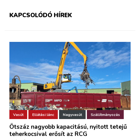
KAPCSOLÓDÓ HÍREK
Vasút
Ellátási lánc
Nagyvasút
Szállítmányozás
Ötszáz nagyobb kapacitású, nyitott tetejű
teherkocsival erősít az RCG