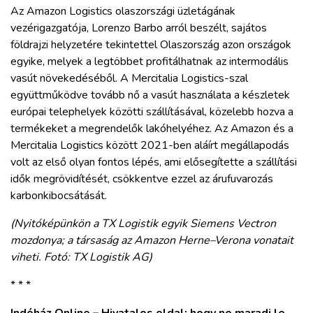
Az Amazon Logistics olaszországi üzletágának
vezérigazgatója, Lorenzo Barbo arról beszélt, sajátos
földrajzi helyzetére tekintettel Olaszország azon országok
egyike, melyek a legtöbbet profitálhatnak az intermodális
vasút növekedéséből. A Mercitalia Logistics-szal
együttműködve tovább nő a vasút használata a készletek
európai telephelyek közötti szállításával, közelebb hozva a
termékeket a megrendelők lakóhelyéhez. Az Amazon és a
Mercitalia Logistics között 2021-ben aláírt megállapodás
volt az első olyan fontos lépés, ami elősegítette a szállítási
idők megrövidítését, csökkentve ezzel az árufuvarozás
karbonkibocsátását.
(Nyitóképünkön a TX Logistik egyik Siemens Vectron
mozdonya; a társaság az Amazon Herne–Verona vonatait
viheti. Fotó: TX Logistik AG)
* * *