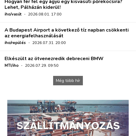
Hogyan fér fel egy ágyú egy kisvasúti pőrekocsira?
Lehet, Pálházán kiderül!
iho/vasút
·
2026.08.01. 17:00
A Budapest Airport a következő tíz napban csökkenti
az energiafelhasználását
iho/repülés
·
2026.07.31. 20:00
Elkészült az ötvenezredik debreceni BMW
MTI/iho
·
2026.07.29. 09:50
Még több hír