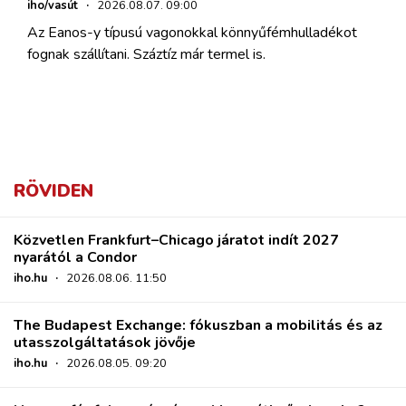
iho/vasút
·
2026.08.07. 09:00
Az Eanos-y típusú vagonokkal könnyűfémhulladékot
fognak szállítani. Száztíz már termel is.
RÖVIDEN
Közvetlen Frankfurt–Chicago járatot indít 2027
nyarától a Condor
iho.hu
·
2026.08.06. 11:50
The Budapest Exchange: fókuszban a mobilitás és az
utasszolgáltatások jövője
iho.hu
·
2026.08.05. 09:20