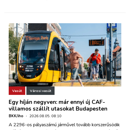
Vasút
Városi vasút
Egy híján negyven: már ennyi új CAF-
villamos szállít utasokat Budapesten
BKK/iho
·
2026.08.05. 08:10
A 2296-os pályaszámú járművel tovább korszerűsödik