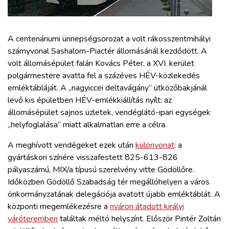
ZÖLDÚT
HAJÓZÁS
A centenáriumi ünnepségsorozat a volt rákosszentmihályi
szárnyvonal Sashalom-Piactér állomásánál kezdődött. A
volt állomásépület falán Kovács Péter, a XVI. kerület
BLOG
polgármestere avatta fel a százéves HÉV-közlekedés
emléktábláját. A „nagyiccei deltavágány” ütközőbakjánál
ARCHÍVUM
levő kis épületben HÉV-emlékkiállítás nyílt: az
állomásépület sajnos üzletek, vendéglátó-ipari egységek
„helyfoglalása” miatt alkalmatlan erre a célra.
WEBSHOP
A meghívott vendégeket ezek után
különvonat
: a
BELÉPÉS
gyártáskori színére visszafestett 825-613-826
pályaszámú, MIX/a típusú szerelvény vitte Gödöllőre.
Időközben Gödöllő Szabadság tér megállóhelyen a város
REGISZTRÁCIÓ
önkormányzatának delegációja avatott újabb emléktáblát. A
központi megemlékezésre a
nyáron átadott királyi
váróteremben
találtak méltó helyszínt. Először Pintér Zoltán