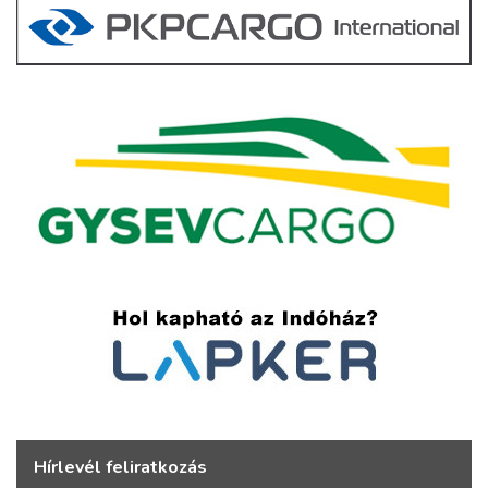
Hírlevél feliratkozás