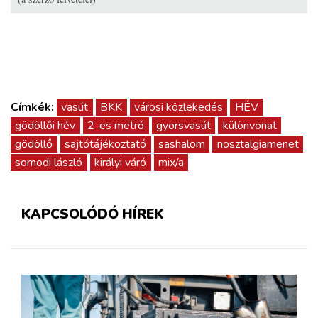
Címkék:
vasút
BKK
városi közlekedés
HÉV
gödöllői hév
2-es metró
gyorsvasút
különvonat
gödöllő
sajtótájékoztató
sashalom
nosztalgiamenet
somodi lászló
királyi váró
mix/a
KAPCSOLÓDÓ HÍREK