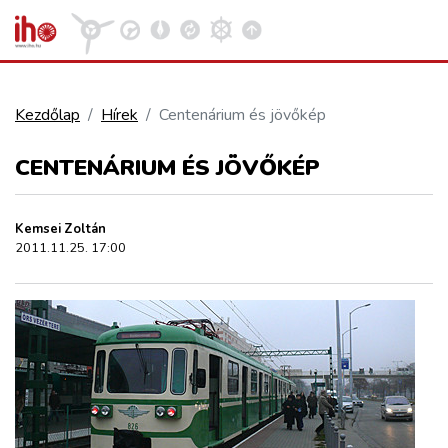
Kezdőlap
Hírek
Centenárium és jövőkép
VASÚT
CENTENÁRIUM ÉS JÖVŐKÉP
Kosár megtekintése
KÖZÚT
Kemsei Zoltán
2011.11.25. 17:00
REPÜLÉS
KÖZLEKEDÉSFEJLESZTÉS
ELLÁTÁSI LÁNC