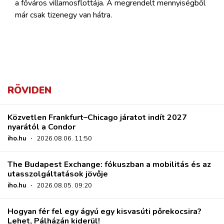
a főváros villamosflottája. A megrendelt mennyiségből
már csak tizenegy van hátra.
RÖVIDEN
Közvetlen Frankfurt–Chicago járatot indít 2027
nyarától a Condor
iho.hu
·
2026.08.06. 11:50
The Budapest Exchange: fókuszban a mobilitás és az
utasszolgáltatások jövője
iho.hu
·
2026.08.05. 09:20
Hogyan fér fel egy ágyú egy kisvasúti pőrekocsira?
Lehet, Pálházán kiderül!