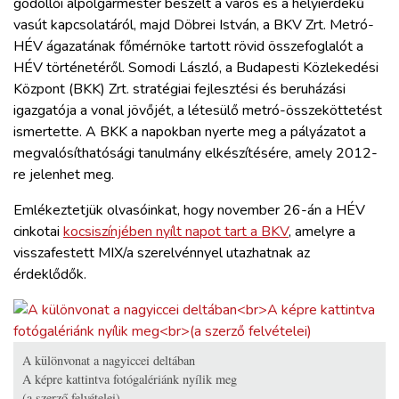
gödöllői alpolgármester beszélt a város és a helyiérdekű
vasút kapcsolatáról, majd Döbrei István, a BKV Zrt. Metró-
HÉV ágazatának főmérnöke tartott rövid összefoglalót a
HÉV történetéről. Somodi László, a Budapesti Közlekedési
Központ (BKK) Zrt. stratégiai fejlesztési és beruházási
igazgatója a vonal jövőjét, a létesülő metró-összeköttetést
ismertette. A BKK a napokban nyerte meg a pályázatot a
megvalósíthatósági tanulmány elkészítésére, amely 2012-
re jelenhet meg.
Emlékeztetjük olvasóinkat, hogy november 26-án a HÉV
cinkotai
kocsiszínjében nyílt napot tart a BKV
, amelyre a
visszafestett MIX/a szerelvénnyel utazhatnak az
érdeklődők.
A különvonat a nagyiccei deltában
A képre kattintva fotógalériánk nyílik meg
(a szerző felvételei)