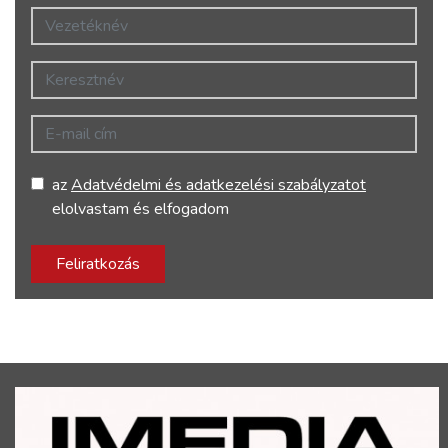
Vezetéknév
Keresztnév
E-mail cím
az
Adatvédelmi és adatkezelési szabályzatot
elolvastam és elfogadom
Feliratkozás