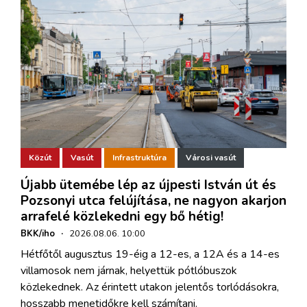
Közút
Vasút
Infrastruktúra
Városi vasút
Újabb ütemébe lép az újpesti István út és
Pozsonyi utca felújítása, ne nagyon akarjon
arrafelé közlekedni egy bő hétig!
BKK/iho
·
2026.08.06. 10:00
Hétfőtől augusztus 19-éig a 12-es, a 12A és a 14-es
villamosok nem járnak, helyettük pótlóbuszok
közlekednek. Az érintett utakon jelentős torlódásokra,
hosszabb menetidőkre kell számítani.