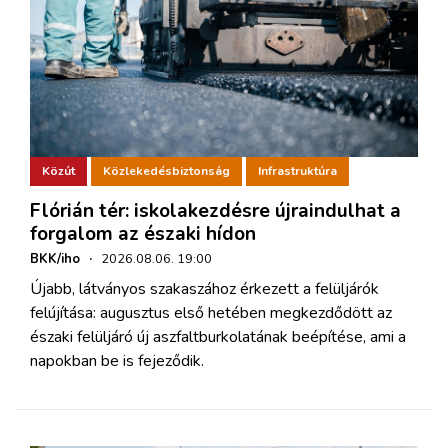
Közút
Közlekedésbiztonság
Infrastruktúra
Flórián tér: iskolakezdésre újraindulhat a
forgalom az északi hídon
BKK/iho
·
2026.08.06. 19:00
Újabb, látványos szakaszához érkezett a felüljárók
felújítása: augusztus első hetében megkezdődött az
északi felüljáró új aszfaltburkolatának beépítése, ami a
napokban be is fejeződik.