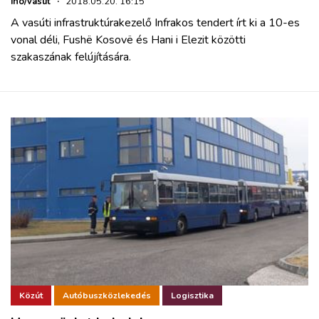
iho/vasút
·
2018.05.20. 16:15
A vasúti infrastruktúrakezelő Infrakos tendert írt ki a 10-es
vonal déli, Fushë Kosovë és Hani i Elezit közötti
szakaszának felújítására.
Közút
Autóbuszközlekedés
Logisztika