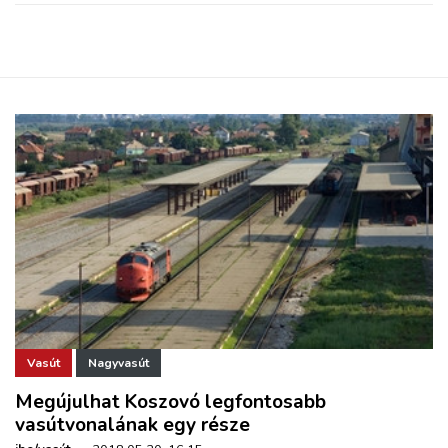
Vasút
Nagyvasút
Megújulhat Koszovó legfontosabb
vasútvonalának egy része