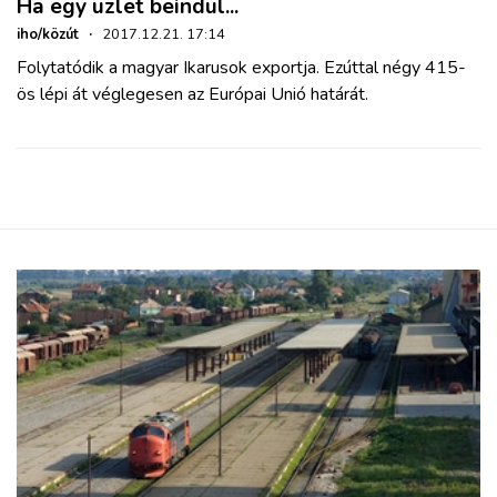
Ha egy üzlet beindul...
iho/közút
·
2017.12.21. 17:14
Folytatódik a magyar Ikarusok exportja. Ezúttal négy 415-
ös lépi át véglegesen az Európai Unió határát.