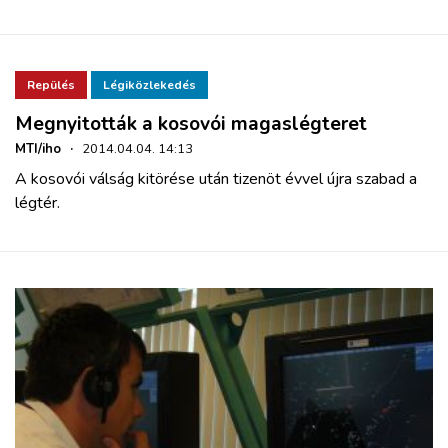
Repülés
Légiközlekedés
Megnyitották a kosovói magaslégteret
MTI/iho
·
2014.04.04. 14:13
A kosovói válság kitörése után tizenöt évvel újra szabad a
légtér.