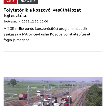
ZÖLDÚT
Vasút
Nagyvasút
Folytatódik a koszovói vasúthálózat
fejlesztése
HAJÓZÁS
iho/vasút
·
2022.12.25. 12:00
A 208 millió eurós korszerűsítési program második
BLOG
szakasza a Mitrovicë–Fushë Kosovë vonal átépítését
foglalja magába.
ARCHÍVUM
WEBSHOP
BELÉPÉS
REGISZTRÁCIÓ