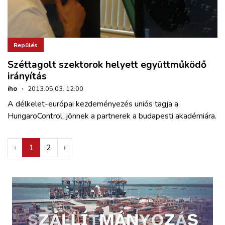
Repülés
Széttagolt szektorok helyett együttműködő
irányítás
iho
·
2013.05.03. 12:00
A délkelet-európai kezdeményezés uniós tagja a
HungaroControl, jönnek a partnerek a budapesti akadémiára.
‹
1
2
›