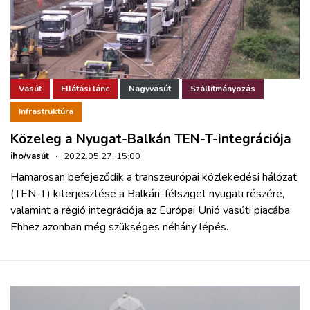
Vasút
Ellátási lánc
Nagyvasút
Szállítmányozás
Infrastruktúra
Közeleg a Nyugat-Balkán TEN-T-integrációja
iho/vasút
·
2022.05.27. 15:00
Hamarosan befejeződik a transzeurópai közlekedési hálózat
(TEN-T) kiterjesztése a Balkán-félsziget nyugati részére,
valamint a régió integrációja az Európai Unió vasúti piacába.
Ehhez azonban még szükséges néhány lépés.