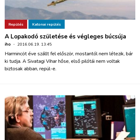
Repülés
Katonai repülés
A Lopakodó születése és végleges búcsúja
iho
·
2016.06.19. 13:45
Harmincöt éve szállt fel először, mostantól nem létezik, bár
ki tudja. A Sivatagi Vihar hőse, első pilótái nem voltak
biztosak abban, repül-e.