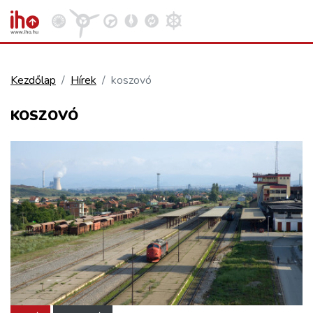
Kezdőlap
Hírek
koszovó
VASÚT
KOSZOVÓ
Kosár megtekintése
KÖZÚT
REPÜLÉS
KÖZLEKEDÉSFEJLESZTÉS
ELLÁTÁSI LÁNC