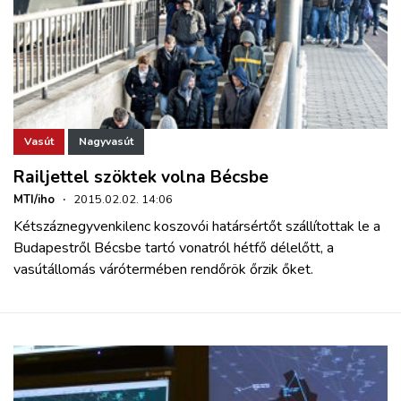
Vasút
Nagyvasút
Railjettel szöktek volna Bécsbe
MTI/iho
·
2015.02.02. 14:06
Kétszáznegyvenkilenc koszovói határsértőt szállítottak le a
Budapestről Bécsbe tartó vonatról hétfő délelőtt, a
vasútállomás várótermében rendőrök őrzik őket.