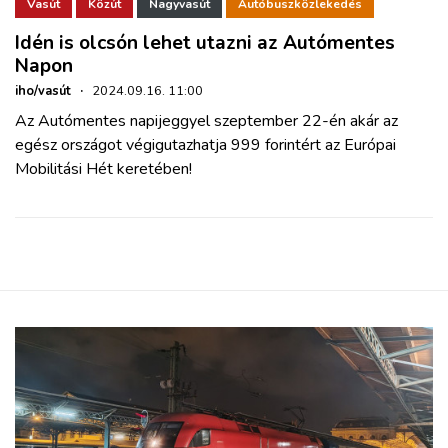
ZÖLDÚT
Vasút
Közút
Nagyvasút
Autóbuszközlekedés
Idén is olcsón lehet utazni az Autómentes
Napon
HAJÓZÁS
iho/vasút
·
2024.09.16. 11:00
Az Autómentes napijeggyel szeptember 22-én akár az
BLOG
egész országot végigutazhatja 999 forintért az Európai
Mobilitási Hét keretében!
ARCHÍVUM
WEBSHOP
BELÉPÉS
REGISZTRÁCIÓ