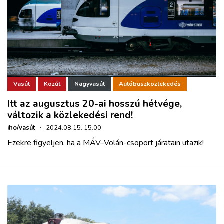
Vasút
Közút
Nagyvasút
Autóbuszközlekedés
Itt az augusztus 20-ai hosszú hétvége,
változik a közlekedési rend!
iho/vasút
·
2024.08.15. 15:00
Ezekre figyeljen, ha a MÁV–Volán-csoport járatain utazik!