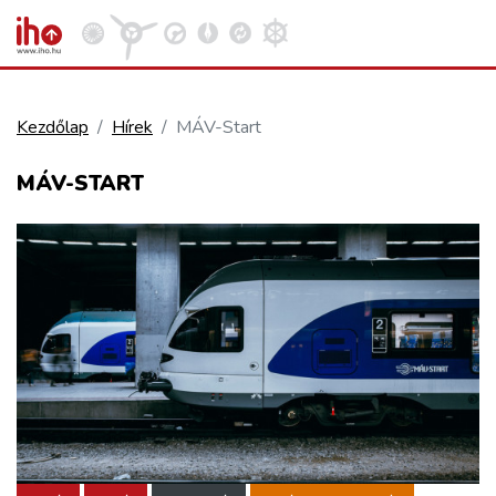
Kezdőlap
Hírek
MÁV-Start
VASÚT
MÁV-START
Kosár megtekintése
KÖZÚT
REPÜLÉS
KÖZLEKEDÉSFEJLESZTÉS
ELLÁTÁSI LÁNC