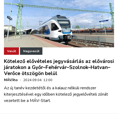
Vasút
Nagyvasút
Kötelező elővételes jegyvásárlás az elővárosi
járatokon a Győr–Fehérvár–Szolnok–Hatvan–
Verőce ötszögön belül
MÁV/iho
·
2024.09.04. 12:00
Az új tanév kezdetétől és a kalauz nélküli rendszer
kiterjesztésével egy időben kötelező jegyelővételi zónát
vezetett be a MÁV-Start.