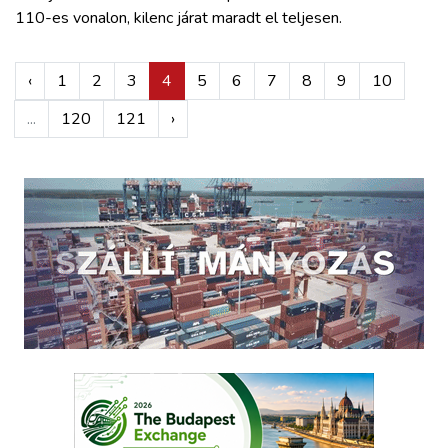
110-es vonalon, kilenc járat maradt el teljesen.
‹
1
2
3
4
5
6
7
8
9
10
...
120
121
›