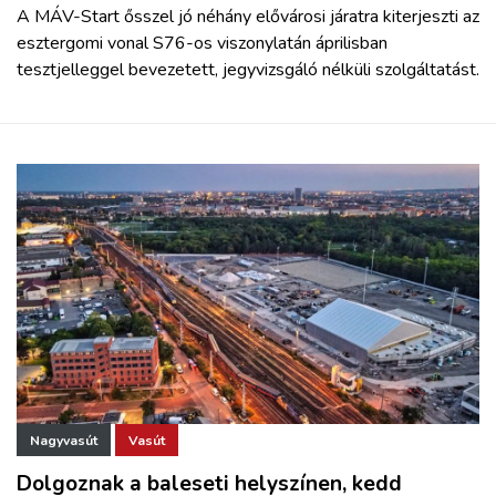
A MÁV-Start ősszel jó néhány elővárosi járatra kiterjeszti az
esztergomi vonal S76-os viszonylatán áprilisban
tesztjelleggel bevezetett, jegyvizsgáló nélküli szolgáltatást.
Nagyvasút
Vasút
Dolgoznak a baleseti helyszínen, kedd