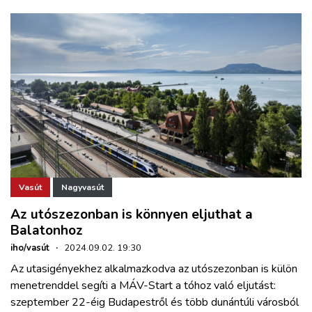
Vasút
Nagyvasút
Az utószezonban is könnyen eljuthat a
Balatonhoz
iho/vasút
·
2024.09.02. 19:30
Az utasigényekhez alkalmazkodva az utószezonban is külön
menetrenddel segíti a MÁV-Start a tóhoz való eljutást:
szeptember 22-éig Budapestről és több dunántúli városból