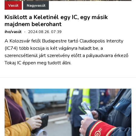
Vasút
Nagyvasút
Kisiklott a Keletinél egy IC, egy másik
majdnem belerohant
iho/vasút
·
2024.08.26. 07:39
A Kolozsvár felől Budapestre tartó Claudiopolis Intercity
(IC74) több kocsija is két vágányra haladt be, a
szerencsétlenül járt szerelvény előtt a pályaudvarra érkező
Tokaj IC éppen meg tudott állni.