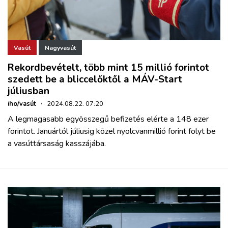
Vasút
Nagyvasút
Rekordbevételt, több mint 15 millió forintot
szedett be a bliccelőktől a MÁV-Start
júliusban
iho/vasút
·
2024.08.22. 07:20
A legmagasabb egyösszegű befizetés elérte a 148 ezer
forintot. Januártól júliusig közel nyolcvanmillió forint folyt be
a vasúttársaság kasszájába.