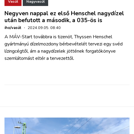
Vasút
Nagyvasút
Negyven nappal ez első Henschel nagydízel
után befutott a második, a 035-ös is
iho/vasút
·
2024.09.05. 08:40
A MÁV-Start továbbra is tizenöt, Thyssen Henschel
gyártmányú dízelmozdony bérbevételét tervezi egy svéd
lízingcégtől, ám a nagydízelek jöttének forgatókönyve
szemlátomást eltér a tervezettől.