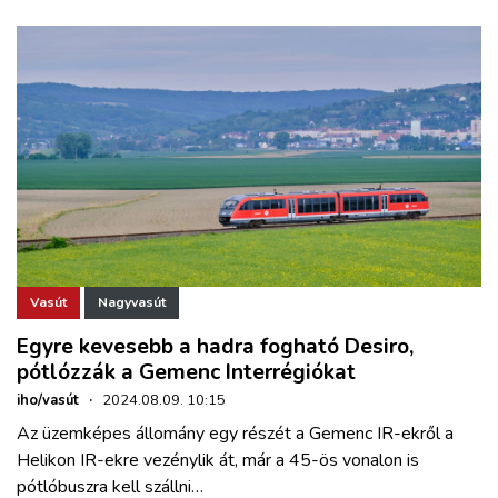
Vasút
Nagyvasút
Egyre kevesebb a hadra fogható Desiro,
pótlózzák a Gemenc Interrégiókat
iho/vasút
·
2024.08.09. 10:15
Az üzemképes állomány egy részét a Gemenc IR-ekről a
Helikon IR-ekre vezénylik át, már a 45-ös vonalon is
pótlóbuszra kell szállni…