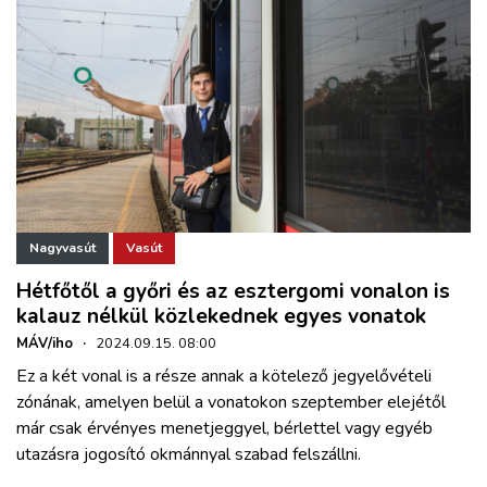
Nagyvasút
Vasút
Hétfőtől a győri és az esztergomi vonalon is
kalauz nélkül közlekednek egyes vonatok
MÁV/iho
·
2024.09.15. 08:00
Ez a két vonal is a része annak a kötelező jegyelővételi
zónának, amelyen belül a vonatokon szeptember elejétől
már csak érvényes menetjeggyel, bérlettel vagy egyéb
utazásra jogosító okmánnyal szabad felszállni.