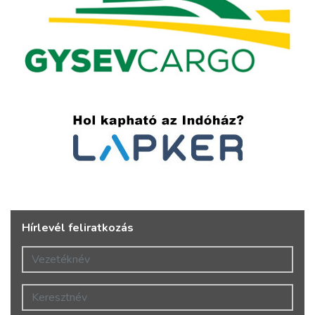
Hírlevél feliratkozás
Vezetéknév
Keresztnév