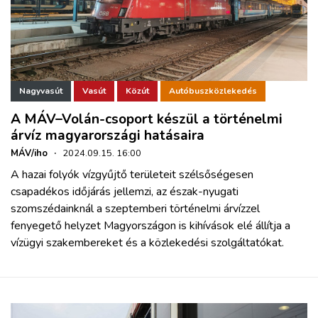
Nagyvasút
Vasút
Közút
Autóbuszközlekedés
A MÁV–Volán-csoport készül a történelmi
árvíz magyarországi hatásaira
MÁV/iho
·
2024.09.15. 16:00
A hazai folyók vízgyűjtő területeit szélsőségesen
csapadékos időjárás jellemzi, az észak-nyugati
szomszédainknál a szeptemberi történelmi árvízzel
fenyegető helyzet Magyországon is kihívások elé állítja a
vízügyi szakembereket és a közlekedési szolgáltatókat.