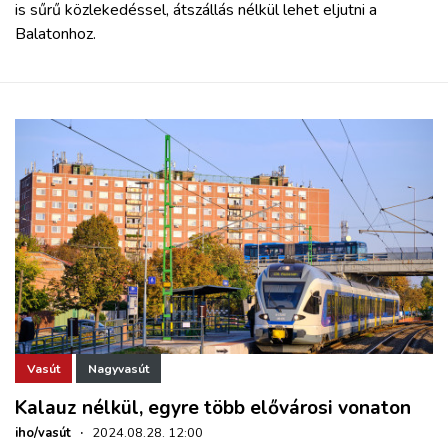
is sűrű közlekedéssel, átszállás nélkül lehet eljutni a
Balatonhoz.
Vasút
Nagyvasút
Kalauz nélkül, egyre több elővárosi vonaton
iho/vasút
·
2024.08.28. 12:00