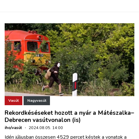
Vasút
Nagyvasút
Rekordkéséseket hozott a nyár a Mátészalka–
Debrecen vasútvonalon (is)
iho/vasút
·
2024.08.05. 14:00
Idén júliusban összesen 4529 percet késtek a vonatok a