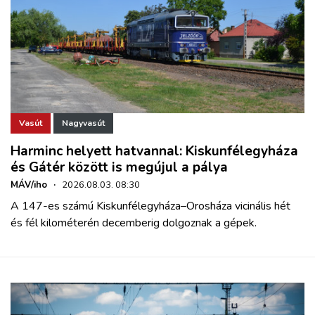
Vasút
Nagyvasút
Harminc helyett hatvannal: Kiskunfélegyháza
és Gátér között is megújul a pálya
MÁV/iho
·
2026.08.03. 08:30
A 147-es számú Kiskunfélegyháza–Orosháza vicinális hét
és fél kilométerén decemberig dolgoznak a gépek.