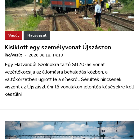
Vasút
Nagyvasút
Kisiklott egy személyvonat Újszászon
iho/vasút
·
2026.06.18. 14:13
Egy Hatvanból Szolnokra tartó S820-as vonat
vezérlőkocsija az állomásra behaladás közben, a
váltókörzetben ugrott le a sínekről. Sérültek nincsenek,
viszont az Újszászt érintő vonalakon jelentős késésekre kell
készülni.