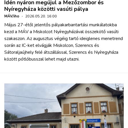
Idén nyáron megújul a Mezőzombor és
Nyíregyháza közötti vasúti pálya
MÁV/iho
·
2026.05.20. 16:00
Május 27-étől jelentős pályakarbantartási munkálatokba
kezd a MÁV a Miskolcot Nyíregyházával összekötő vasúti
szakaszon. Az augusztus végéig tartó ideiglenes menetrend
során az IC-ket elvágják Miskolcon, Szerencs és
Sátoraljaújhely felé átszállással, Szerencs és Nyíregyháza
között pótlóbusszal lehet majd utazni.