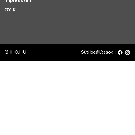
Impresszum
GYIK
© IHO.HU
Süti beállítások
|