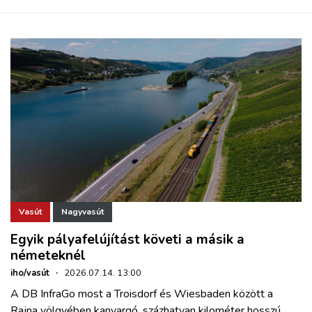
Vasút
Nagyvasút
Egyik pályafelújítást követi a másik a
németeknél
iho/vasút
·
2026.07.14. 13:00
A DB InfraGo most a Troisdorf és Wiesbaden között a
Rajna völgyében kanyargó, százhatvan kilométer hosszú