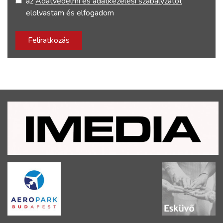
az
Adatvédelmi és adatkezelési szabályzatot
elolvastam és elfogadom
Feliratkozás