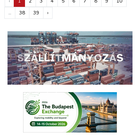
‹
1
2
3
4
5
6
7
8
9
10
...
38
39
›