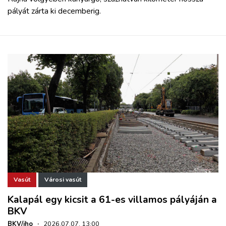
pályát zárta ki decemberig.
Vasút
Városi vasút
Kalapál egy kicsit a 61-es villamos pályáján a
BKV
BKV/iho
·
2026.07.07. 13:00