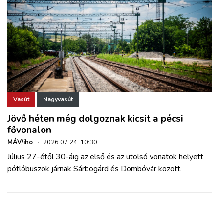
Vasút
Nagyvasút
Jövő héten még dolgoznak kicsit a pécsi
fővonalon
MÁV/iho
·
2026.07.24. 10:30
Július 27-étől 30-áig az első és az utolsó vonatok helyett
pótlóbuszok járnak Sárbogárd és Dombóvár között.