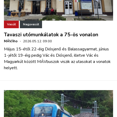
Vasút
Nagyvasút
Tavaszi utómunkálatok a 75-ös vonalon
MÁV/iho
·
2026.05.12. 09:00
Május 15-étől 22-éig Diósjenő és Balassagyarmat, június
1-jétől 19-éig pedig Vác és Diósjenő, illetve Vác és
Magyarkút között MÁVbuszok viszik az utasokat a vonatok
helyett.