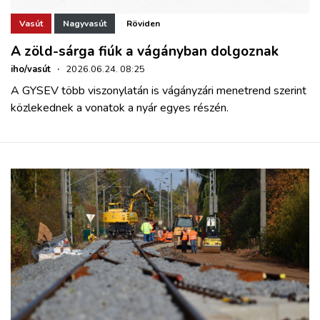
Vasút
Nagyvasút
Röviden
A zöld-sárga fiúk a vágányban dolgoznak
iho/vasút
·
2026.06.24. 08:25
A GYSEV több viszonylatán is vágányzári menetrend szerint
közlekednek a vonatok a nyár egyes részén.