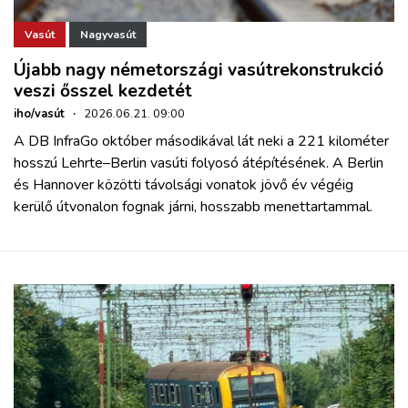
Vasút
Nagyvasút
Újabb nagy németországi vasútrekonstrukció
veszi ősszel kezdetét
iho/vasút
·
2026.06.21. 09:00
A DB InfraGo október másodikával lát neki a 221 kilométer
hosszú Lehrte–Berlin vasúti folyosó átépítésének. A Berlin
és Hannover közötti távolsági vonatok jövő év végéig
kerülő útvonalon fognak járni, hosszabb menettartammal.