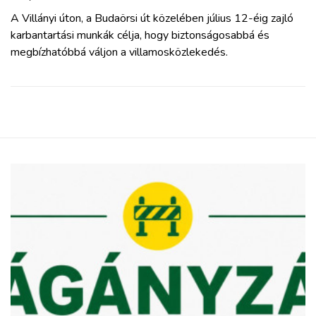
A Villányi úton, a Budaörsi út közelében július 12-éig zajló
karbantartási munkák célja, hogy biztonságosabbá és
megbízhatóbbá váljon a villamosközlekedés.