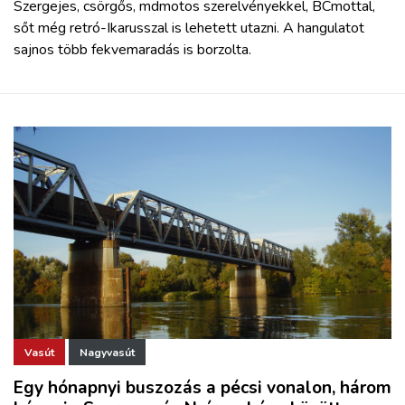
Szergejes, csörgős, mdmotos szerelvényekkel, BCmottal,
sőt még retró-Ikarusszal is lehetett utazni. A hangulatot
sajnos több fekvemaradás is borzolta.
Vasút
Nagyvasút
Egy hónapnyi buszozás a pécsi vonalon, három