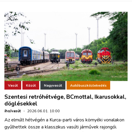
Vasút
Közút
Nagyvasút
Autóbuszközlekedés
Szentesi retróhétvége, BCmottal, Ikarusokkal,
döglésekkel
iho/vasút
·
2026.06.01. 10:00
Az elmúlt hétvégén a Kurca-parti város környéki vonalakon
gyűlhettek össze a klasszikus vasúti járművek rajongói.