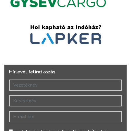
Hírlevél feliratkozás
Vezetéknév
Keresztnév
E-mail cím