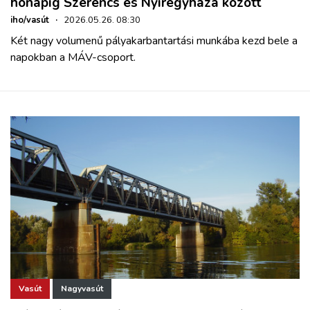
hónapig Szerencs és Nyíregyháza között
iho/vasút
·
2026.05.26. 08:30
Két nagy volumenű pályakarbantartási munkába kezd bele a
napokban a MÁV-csoport.
Vasút
Nagyvasút