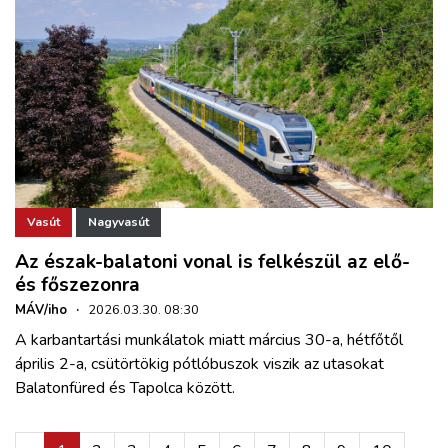
Vasút
Nagyvasút
Az észak-balatoni vonal is felkészül az elő-
és főszezonra
MÁV/iho
·
2026.03.30. 08:30
A karbantartási munkálatok miatt március 30-a, hétfőtől
április 2-a, csütörtökig pótlóbuszok viszik az utasokat
Balatonfüred és Tapolca között.