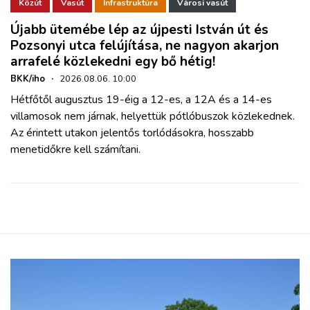
ZÖLDÚT
Közút
Vasút
Infrastruktúra
Városi vasút
Újabb ütemébe lép az újpesti István út és
Pozsonyi utca felújítása, ne nagyon akarjon
HAJÓZÁS
arrafelé közlekedni egy bő hétig!
BKK/iho
·
2026.08.06. 10:00
BLOG
Hétfőtől augusztus 19-éig a 12-es, a 12A és a 14-es
villamosok nem járnak, helyettük pótlóbuszok közlekednek.
ARCHÍVUM
Az érintett utakon jelentős torlódásokra, hosszabb
menetidőkre kell számítani.
WEBSHOP
BELÉPÉS
REGISZTRÁCIÓ