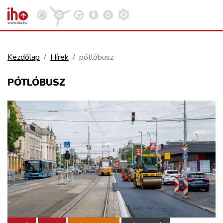
Kezdőlap
Hírek
pótlóbusz
VASÚT
PÓTLÓBUSZ
Kosár megtekintése
KÖZÚT
REPÜLÉS
KÖZLEKEDÉSFEJLESZTÉS
ELLÁTÁSI LÁNC