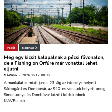
Vasút
Nagyvasút
Még egy kicsit kalapálnak a pécsi fővonalon,
de a Fishing on Orfűre már vonattal lehet
eljutni
MÁV/iho
·
2026.06.12. 08:30
A munkálatok miatt június 23-áig az intercityk helyett
Sárbogárd és Dombóvár, az S40-es vonatok helyett pedig
Simontornya és Dombóvár között közlekednek
MÁVBuszok.