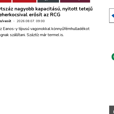
tszáz nagyobb kapacitású, nyitott tetejű
eherkocsival erősít az RCG
ho/vasút
·
2026.08.07. 09:00
z Eanos-y típusú vagonokkal könnyűfémhulladékot
ognak szállítani. Száztíz már termel is.