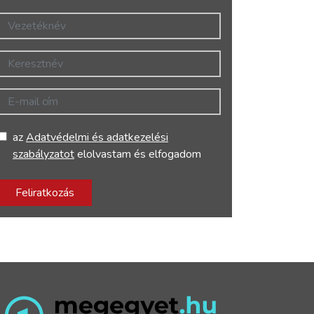
Vezetéknév
Keresztnév
E-mail cím
az
Adatvédelmi és adatkezelési
szabályzatot
elolvastam és elfogadom
Feliratkozás