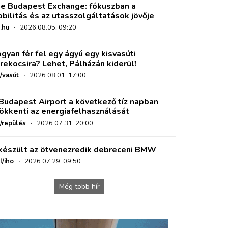
e Budapest Exchange: fókuszban a
bilitás és az utasszolgáltatások jövője
.hu
·
2026.08.05. 09:20
gyan fér fel egy ágyú egy kisvasúti
rekocsira? Lehet, Pálházán kiderül!
/vasút
·
2026.08.01. 17:00
Budapest Airport a következő tíz napban
ökkenti az energiafelhasználását
o/repülés
·
2026.07.31. 20:00
készült az ötvenezredik debreceni BMW
I/iho
·
2026.07.29. 09:50
Még több hír