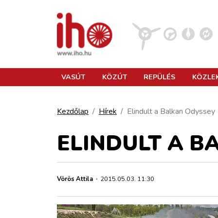
VASÚT
VASÚT
KÖZÚT
REPÜLÉS
KÖZLE
KÖZÚT
Kezdőlap
Hírek
Elindult a Balkan Odyssey
REPÜLÉS
ELINDULT A B
KÖZLEKEDÉSFEJLESZTÉS
Vörös Attila
·
2015.05.03. 11:30
ELLÁTÁSI LÁNC