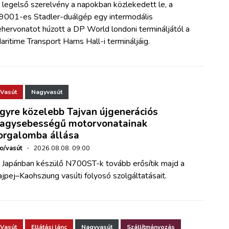
 legelső szerelvény a napokban közlekedett le, a
9001-es Stadler-duálgép egy intermodális
ehervonatot húzott a DP World londoni termináljától a
aritime Transport Hams Hall-i termináljáig.
Vasút
Nagyvasút
gyre közelebb Tajvan újgenerációs
agysebességű motorvonatainak
orgalomba állása
ho/vasút
·
2026.08.08. 09:00
 Japánban készülő N700ST-k tovább erősítik majd a
ajpej–Kaohsziung vasúti folyosó szolgáltatásait.
Vasút
Ellátási lánc
Nagyvasút
Szállítmányozás