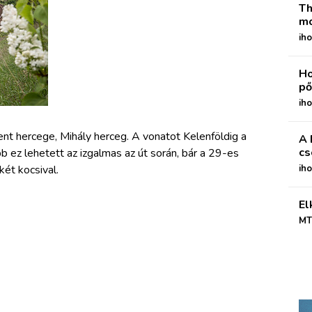
Th
mo
iho
Ho
pő
iho
t hercege, Mihály herceg. A vonatot Kelenföldig a
A 
cs
 ez lehetett az izgalmas az út során, bár a 29-es
két kocsival.
ih
El
MT