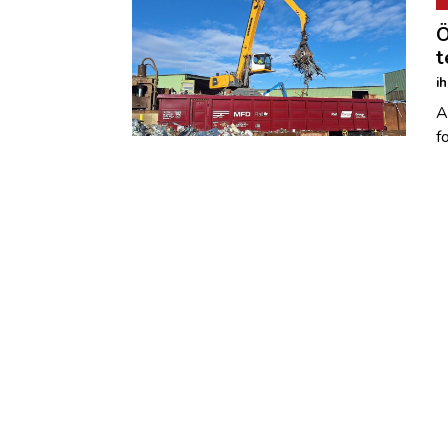
Ö
t
i
A
f