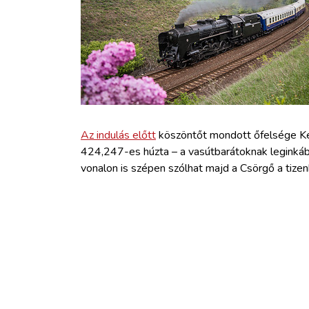
ZÖLDÚT
HAJÓZÁS
BLOG
ARCHÍVUM
Az indulás előtt
köszöntőt mondott őfelsége Ken
424,247-es húzta – a vasútbarátoknak leginkább
vonalon is szépen szólhat majd a Csörgő a tizen
WEBSHOP
BELÉPÉS
REGISZTRÁCIÓ