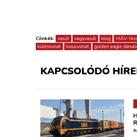
Címkék:
vasút
nagyvasút
blog
MÁV-Nosz
különvonat
luxusvonat
golden eagle danub
KAPCSOLÓDÓ HÍRE
H
R
i