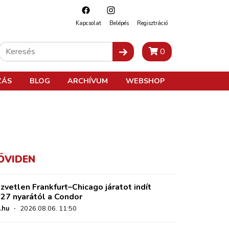
Kapcsolat
Belépés
Regisztráció
0
ZÁS
BLOG
ARCHÍVUM
WEBSHOP
ÖVIDEN
zvetlen Frankfurt–Chicago járatot indít
27 nyarától a Condor
.hu
·
2026.08.06. 11:50