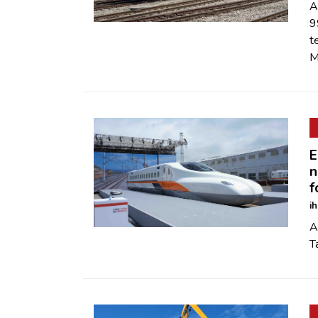
A
9
t
M
E
n
f
i
A
T