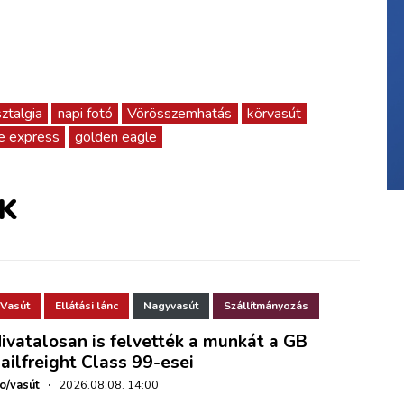
talgia
napi fotó
Vörösszemhatás
körvasút
e express
golden eagle
K
Vasút
Ellátási lánc
Nagyvasút
Szállítmányozás
ivatalosan is felvették a munkát a GB
ailfreight Class 99-esei
ho/vasút
·
2026.08.08. 14:00