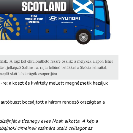
nak. A rajz két elkülöníthető részre oszlik: a mélykék alapon fehér
st jelképző Saltire-ra, rajta feltűnő betűkkel a Skócia felirattal,
nneplő skót labdarúgók csoportjára
-re: a koszt és kvártély mellett megnézhetik hazájuk
utóbuszt bocsájtott a három rendező országban a
zájnját a tizenegy éves Noah alkotta. A kép a
gbajnoki címeinek számára utaló csillagot az