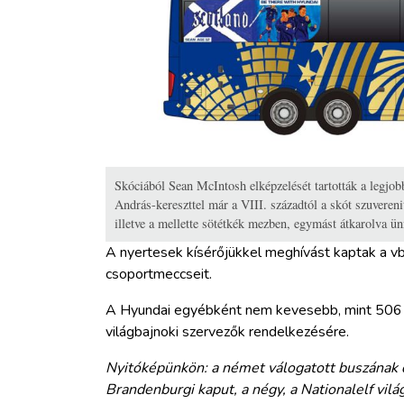
Skóciából Sean McIntosh elképzelését tartották a legjobb
András-kereszttel már a VIII. századtól a skót szuverenitá
illetve a mellette sötétkék mezben, egymást átkarolva ü
A nyertesek kísérőjükkel meghívást kaptak a vb
csoportmeccseit.
A Hyundai egyébként nem kevesebb, mint 506 a
világbajnoki szervezők rendelkezésére.
Nyitóképünkön: a német válogatott buszának di
Brandenburgi kaput, a négy, a Nationalelf vilá