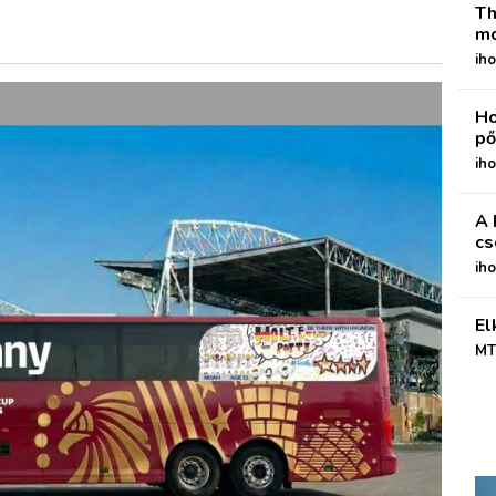
Th
mo
iho
Ho
pő
iho
A 
cs
ih
El
MT