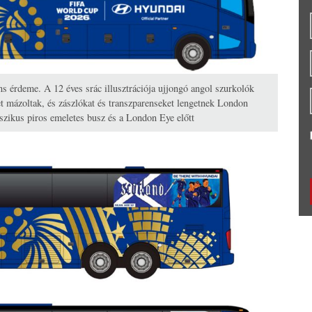
s érdeme. A 12 éves srác illusztrációja ujjongó angol szurkolók
t mázoltak, és zászlókat és transzparenseket lengetnek London
szikus piros emeletes busz és a London Eye előtt