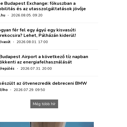
e Budapest Exchange: fókuszban a
bilitás és az utasszolgáltatások jövője
.hu
·
2026.08.05. 09:20
gyan fér fel egy ágyú egy kisvasúti
rekocsira? Lehet, Pálházán kiderül!
/vasút
·
2026.08.01. 17:00
Budapest Airport a következő tíz napban
ökkenti az energiafelhasználását
o/repülés
·
2026.07.31. 20:00
készült az ötvenezredik debreceni BMW
I/iho
·
2026.07.29. 09:50
Még több hír