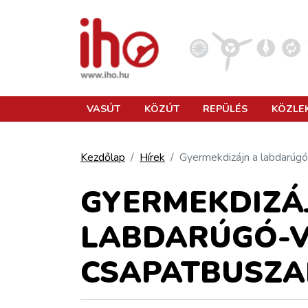
VASÚT
VASÚT
KÖZÚT
REPÜLÉS
KÖZLE
KÖZÚT
Kezdőlap
Hírek
Gyermekdizájn a labdarúgó
REPÜLÉS
GYERMEKDIZÁ
LABDARÚGÓ-V
KÖZLEKEDÉSFEJLESZTÉS
CSAPATBUSZA
ELLÁTÁSI LÁNC