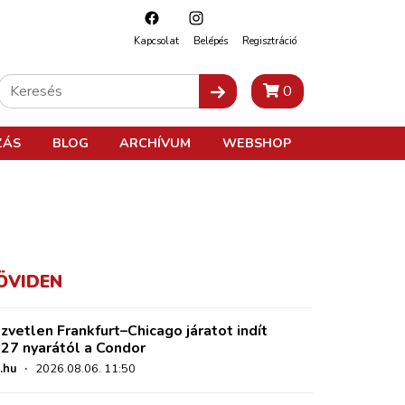
Kapcsolat
Belépés
Regisztráció
0
ZÁS
BLOG
ARCHÍVUM
WEBSHOP
ÖVIDEN
zvetlen Frankfurt–Chicago járatot indít
27 nyarától a Condor
.hu
·
2026.08.06. 11:50