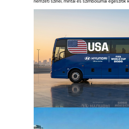
nemzeti színei, mintái és szimbólumai egészítik k