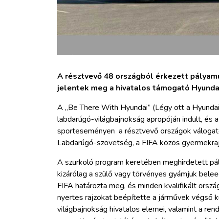
A résztvevő 48 országból érkezett pályamű
jelentek meg a hivatalos támogató Hyundai
A „Be There With Hyundai” (Légy ott a Hyunda
labdarúgó-világbajnokság apropóján indult, és az
sporteseményen a résztvevő országok válogatot
Labdarúgó-szövetség, a FIFA közös gyermekrajz
A szurkoló program keretében meghirdetett pá
kizárólag a szülő vagy törvényes gyámjuk bele
FIFA határozta meg, és minden kvalifikált orsz
nyertes rajzokat beépítette a járművek végső 
világbajnokság hivatalos elemei, valamint a re