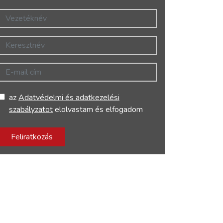
Vezetéknév
Keresztnév
E-mail cím
az
Adatvédelmi és adatkezelési
szabályzatot
elolvastam és elfogadom
Feliratkozás