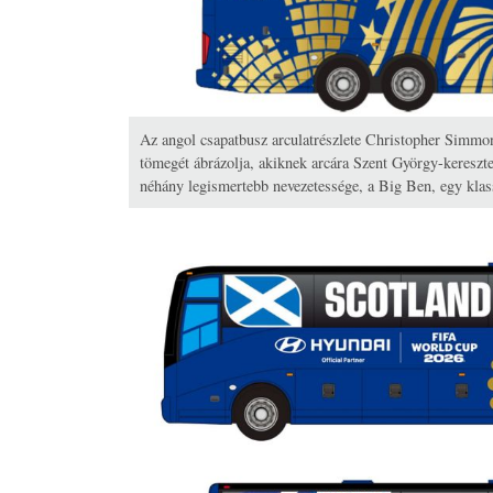
Az angol csapatbusz arculatrészlete Christopher Simmon
tömegét ábrázolja, akiknek arcára Szent György-kereszte
néhány legismertebb nevezetessége, a Big Ben, egy klas