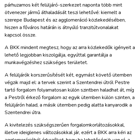
párhuzamos két felüljáró-szerkezet naponta több mint
ötvenezer jármű áthaladását teszi lehetővé: kiemelt a
szerepe Budapest és az agglomeráció közlekedésében,
hiszen a főváros határán is átnyúló tranzitútvonalakat
kapcsol össze.
A BKK mindent megtesz, hogy az arra közlekedők igényeit a
lehető legjobban kiszolgálja, egyúttal garantálja a
munkavégzéshez szükséges területet.
A felüljárók korszerűsítését két, egymást követő ütemben
végzik majd el: a tervek szerint a Szentendrei útról Pestre
tartó forgalom folyamatosan külön szintben haladhat át, míg
a Pestről érkező forgalom az egyik ütemben külön szinten, a
felüljárón halad, a másik ütemben pedig alatta kanyarodik a
Szentendrei útra.
A kivitelezés szükségszerűen forgalomkorlátozásokkal,
illetve ideiglenes változásokkal jár, ezért a BKK arra kéri az