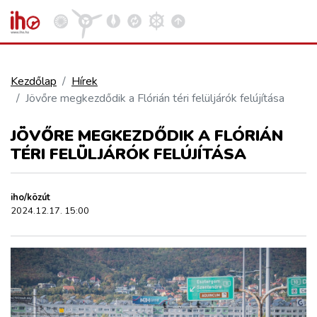
Kezdőlap
Hírek
Jövőre megkezdődik a Flórián téri felüljárók felújítása
VASÚT
Kosár megtekintése
JÖVŐRE MEGKEZDŐDIK A FLÓRIÁN
KÖZÚT
TÉRI FELÜLJÁRÓK FELÚJÍTÁSA
REPÜLÉS
iho/közút
2024.12.17. 15:00
KÖZLEKEDÉSFEJLESZTÉS
ELLÁTÁSI LÁNC