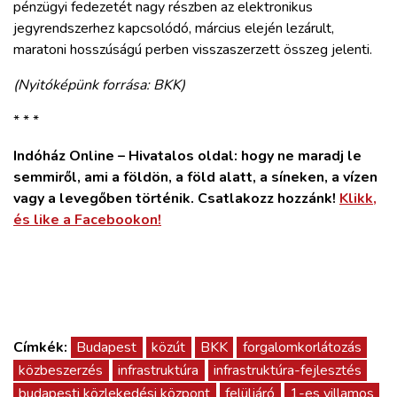
pénzügyi fedezetét nagy részben az elektronikus
jegyrendszerhez kapcsolódó, március elején lezárult,
maratoni hosszúságú perben visszaszerzett összeg jelenti.
(Nyitóképünk forrása: BKK)
* * *
Indóház Online – Hivatalos oldal: hogy ne maradj le
semmiről, ami a földön, a föld alatt, a síneken, a vízen
vagy a levegőben történik. Csatlakozz hozzánk!
Klikk,
és like a Facebookon!
Címkék:
Budapest
közút
BKK
forgalomkorlátozás
közbeszerzés
infrastruktúra
infrastruktúra-fejlesztés
budapesti közlekedési központ
felüljáró
1-es villamos