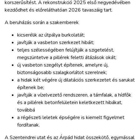
korszerűsítést. A rekonstrukció 2025 első negyedévében
kezdődhet és előreláthatóan 2026 tavaszáig tart.
A beruházás során a szakemberek
kicserélik az útpálya burkolatát;
javítják a vasbeton szerkezet hibáit;
teljes szélességében felújítják a szigetelést,
megszüntetve a pillérek feletti átázások okát;
új vasbeton szegélyt építenek, amelyre új,
biztonságosabb szalagkorlátot szerelnek;
a hidak két végére új dilatációs szerkezetet és sarukat
építenek be;
javítják a vízelvezető rendszeren, a támfalak, a hídfők
és a pillérek betonfelületein keletkezett hibákat,
továbbá
a régészeti leletek épségére is kiemelt figyelmet
fordítanak.
A Szentendrei utat és az Árpád hidat összekötő, egymással