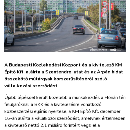
ZÖLDÚT
HAJÓZÁS
BLOG
ARCHÍVUM
A Budapesti Közlekedési Központ és a kivitelező KM
WEBSHOP
Építő Kft. aláírta a Szentendrei utat és az Árpád hidat
összekötő műtárgyak korszerűsítéséről szóló
vállalkozási szerződést.
BELÉPÉS
Újabb lépéssel került közelebb a munkakezdés a Flórián téri
felüljáróknál: a BKK és a kivitelezésre vonatkozó
REGISZTRÁCIÓ
közbeszerzési eljárás nyertese, a KM Építő Kft. december
16-án aláírta a vállalkozói szerződést, amelynek értelmében
a kivitelező nettó 2,1 milliárd forintért végzi el a