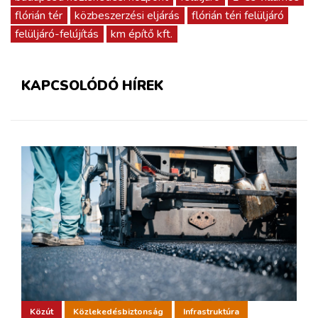
flórián tér
közbeszerzési eljárás
flórián téri felüljáró
felüljáró-felújítás
km építő kft.
KAPCSOLÓDÓ HÍREK
Közút
Közlekedésbiztonság
Infrastruktúra