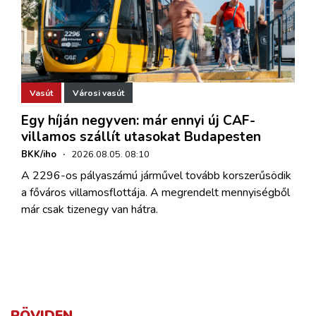
Vasút
Városi vasút
Egy híján negyven: már ennyi új CAF-
villamos szállít utasokat Budapesten
BKK/iho
·
2026.08.05. 08:10
A 2296-os pályaszámú járművel tovább korszerűsödik
a főváros villamosflottája. A megrendelt mennyiségből
már csak tizenegy van hátra.