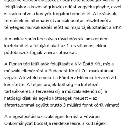
agglomerációból érkezőket, hogy ha lehetőségük van rá, a
felújításkor a közösségi közlekedést vegyék igénybe, ezzel
is csökkentve a környék forgalmi terhelését. A lezárások,
terelések és alternatív útvonalak pontos részleteiről a
tényleges munkakezdés előtt ad majd tájékoztatást a BKK.
A munkák során lesz olyan rövid időszak, amikor nem
közlekedhet a felüljáró alatt az 1-es villamos, ekkor
pótlóbuszok fogják vinni az utasokat.
A Flórián téri felüljárók felújítását a KM Építő Kft., míg a
műszaki ellenőrzést a Budapest Közút Zrt. munkatársai
végzik. A kiviteli terveket a Főmterv Mérnöki Tervező Zrt.
készítette. A teljes projektköltség – a kötelező
tartalékkeret, a tervezési díj, a műszaki ellenőri díj, a
hatósági díjak és egyéb költségek mellett – az
áfatartalommal együtt bruttó 3 milliárd forint körül várható.
A megvalósításhoz szükséges forrást a Fővárosi
Önkormányzat bocsátja rendelkezésre, a költségek