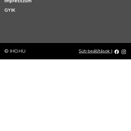
Impresszum
GYIK
© IHO.HU
Süti beállítások
|