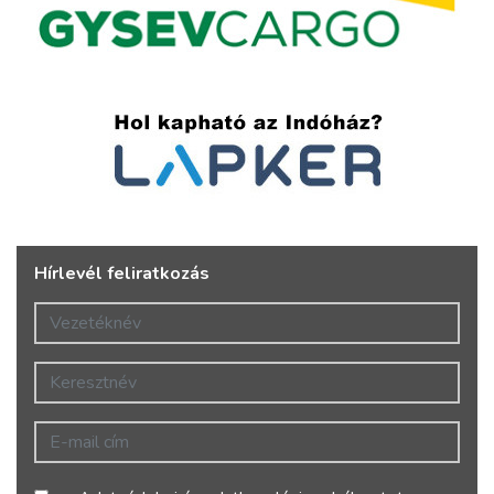
Hírlevél feliratkozás
Vezetéknév
Keresztnév
E-mail cím