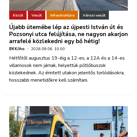
Közút
Vasút
Infrastruktúra
Városi vasút
Újabb ütemébe lép az újpesti István út és
Pozsonyi utca felújítása, ne nagyon akarjon
arrafelé közlekedni egy bő hétig!
BKK/iho
·
2026.08.06. 10:00
Hétfőtől augusztus 19-éig a 12-es, a 12A és a 14-es
villamosok nem járnak, helyettük pótlóbuszok
közlekednek. Az érintett utakon jelentős torlódásokra,
hosszabb menetidőkre kell számítani.