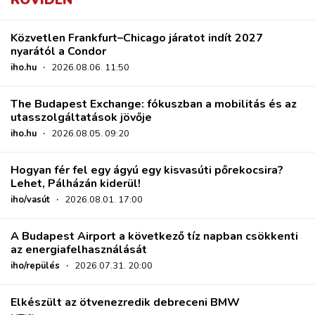
RÖVIDEN
Közvetlen Frankfurt–Chicago járatot indít 2027
nyarától a Condor
iho.hu
·
2026.08.06. 11:50
The Budapest Exchange: fókuszban a mobilitás és az
utasszolgáltatások jövője
iho.hu
·
2026.08.05. 09:20
Hogyan fér fel egy ágyú egy kisvasúti pőrekocsira?
Lehet, Pálházán kiderül!
iho/vasút
·
2026.08.01. 17:00
A Budapest Airport a következő tíz napban csökkenti
az energiafelhasználását
iho/repülés
·
2026.07.31. 20:00
Elkészült az ötvenezredik debreceni BMW