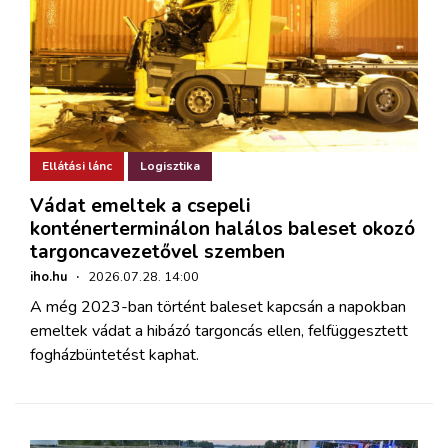
Ellátási lánc
Logisztika
Vádat emeltek a csepeli
konténerterminálon halálos baleset okozó
targoncavezetővel szemben
iho.hu
·
2026.07.28. 14:00
A még 2023-ban történt baleset kapcsán a napokban
emeltek vádat a hibázó targoncás ellen, felfüggesztett
fogházbüntetést kaphat.