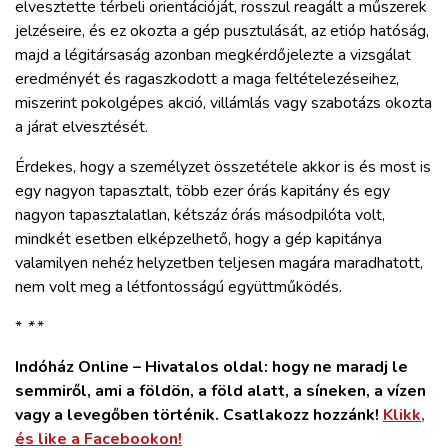
elvesztette térbeli orientációját, rosszul reagált a műszerek
jelzéseire, és ez okozta a gép pusztulását, az etióp hatóság,
majd a légitársaság azonban megkérdőjelezte a vizsgálat
eredményét és ragaszkodott a maga feltételezéseihez,
miszerint pokolgépes akció, villámlás vagy szabotázs okozta
a járat elvesztését.
Érdekes, hogy a személyzet összetétele akkor is és most is
egy nagyon tapasztalt, több ezer órás kapitány és egy
nagyon tapasztalatlan, kétszáz órás másodpilóta volt,
mindkét esetben elképzelhető, hogy a gép kapitánya
valamilyen nehéz helyzetben teljesen magára maradhatott,
nem volt meg a létfontosságú együttműködés.
*
*
*
Indóház Online – Hivatalos oldal: hogy ne maradj le
semmiről, ami a földön, a föld alatt, a síneken, a vízen
vagy a levegőben történik. Csatlakozz hozzánk!
Klikk,
és like a Facebookon!