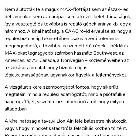
Nem állították le a maguk MAX-flottáját sem az észak- és
dél-amerikai, sem az európai, sem a közel-keleti társaságok,
így a veszteglő és továbbra is repülő gépek aránya kb. egy a
háromhoz. A kínai hatóság, a CAAC rövid érvelése az, hogy a
repülésbiztonság tekintetében csakis a zéró tolerancia
megengedhető, a továbbra is üzemeltető cégek – például a
MAX-okat legnagyobb számban használó Southwest, az
American, az Air Canada, a Norwegian – közleményeiben az
a szokásos fordulat, hogy bíznak a típus
légialkalmasságában, ugyanakkor figyelik a fejleményeket.
A vizsgálat sikere szempontjából fontos, hogy sikerült
megtalálni mind a repülési adatrögzítőt, mind a pilótafülke
hangrögzítőjét, viszont nincs információ arról, hogy milyen
állapotban.
A kínai hatóság a tavalyi Lion Air-féle balesetre hivatkozik,
vagyis hogy mindkét katasztrófa felszállás közben történt.
Rengeteg média-megjelenés ugyancsak arra hegyezi ki a