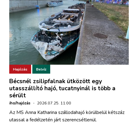
Hajózás
Belvíz
Bécsnél zsilipfalnak ütközött egy
utasszállító hajó, tucatnyinál is több a
sérült
iho/hajózás
·
2026.07.25. 11:00
Az MS Anna Katharina szállodahajó körülbelül kétszáz
utassal a fedélzetén járt szerencsétlenül.