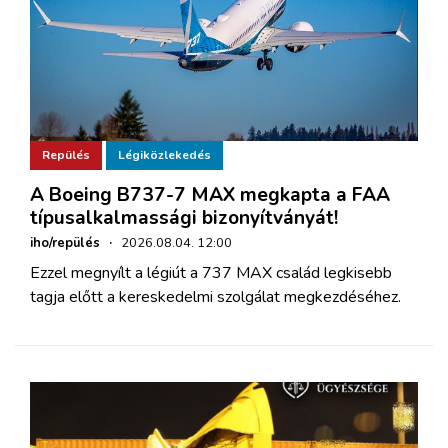
Repülés
Légiközlekedés
A Boeing B737-7 MAX megkapta a FAA
típusalkalmassági bizonyítványát!
iho/repülés
·
2026.08.04. 12:00
Ezzel megnyílt a légiút a 737 MAX család legkisebb
tagja előtt a kereskedelmi szolgálat megkezdéséhez.