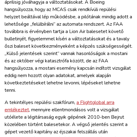
áprilisig jóváhagyja a változtatásokat. A Boeing
hangsúlyozza, hogy az MCAS csak rendkívüli repülési
helyzet beáltával lép működésbe, a pilótának mindig adott a
lehetősége „felülbírálni” az automata rendszert. Az FAA
továbbra is érvényben tartja a Lion Air balesetet követő
bulletinjét, figyelemmel kíséri a változtatásokat és a tavaly
őszi baleset következményeként a képzés szükségességét.
„Külső jelentések szerint” vannak hasonlóságok a mostani
és az október végi katasztrófa között, de az FAA
hangsúlyozza, a mostani esemény kapcsán indított vizsgálat
eddig nem hozott olyan adatokat, amelyek alapján
következtetéseket lehetne levonni, lépéseket lehetne
tenni.
A tekintélyes repülési szakfórum,
a Flightglobal arra
emlékeztet
, mennyire ellentmondásos volt a vizsgálat
utóélete a légitársaság egyik gépének 2010-ben Bejrut
közelében történt balesetekor. A végső jelentés szerint a
gépet vezető kapitány az éjszakai felszállás után