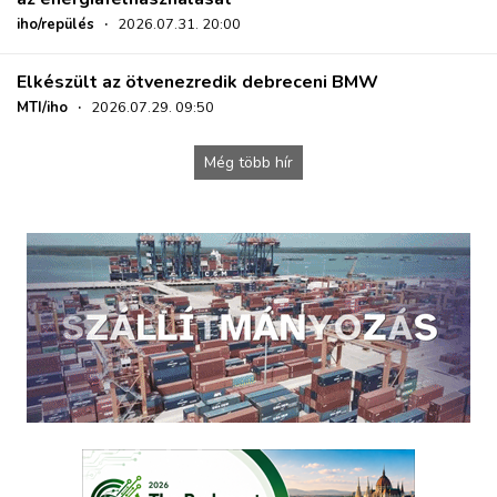
iho/repülés
·
2026.07.31. 20:00
Elkészült az ötvenezredik debreceni BMW
MTI/iho
·
2026.07.29. 09:50
Még több hír