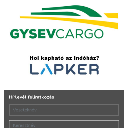
Hírlevél feliratkozás
Vezetéknév
Keresztnév