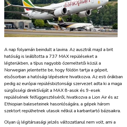
ZÖLDÚT
HAJÓZÁS
BLOG
A nap folyamán beindult a lavina. Az ausztrál majd a brit
ARCHÍVUM
hatóság is leállította a 737 MAX repüléseket a
légterükben, a típus nagyobb ózemeltetői közül a
WEBSHOP
Norwegian jelentette be, hogy földön tartja a gépeit,
elsősorban a hatósági lépésekre hivatkozva. Az esti órákban
pedig az európai repülésbiztonsági szervezet adta ki a maga
BELÉPÉS
sürgősségi direktíváját a MAX 8-asok és 9-esek
repülésének felfüggesztéséről, hivatkozva a Lion Air és az
REGISZTRÁCIÓ
Ethiopian baleseteinek hasonlóságára, a gépek három
szektort repülhetnek utasok nélkül a karbantartó bázisaikra.
Olyan új légitársasági jelzés változatlanul nem volt, ami a