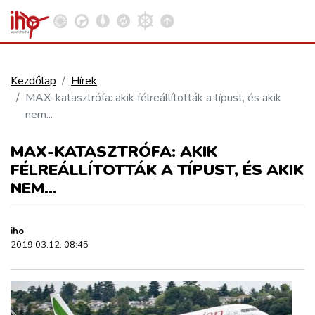
Kezdőlap
Hírek
MAX-katasztrófa: akik félreállították a típust, és akik
VASÚT
nem...
Kosár megtekintése
MAX-KATASZTRÓFA: AKIK
KÖZÚT
FÉLREÁLLÍTOTTÁK A TÍPUST, ÉS AKIK
NEM...
REPÜLÉS
iho
KÖZLEKEDÉSFEJLESZTÉS
2019.03.12. 08:45
ELLÁTÁSI LÁNC