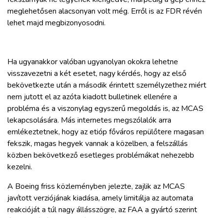
meglehetősen alacsonyan volt még. Erről is az FDR révén
lehet majd megbizonyosodni.
Ha ugyanakkor valóban ugyanolyan okokra lehetne
visszavezetni a két esetet, nagy kérdés, hogy az első
bekövetkezte után a második érintett személyzethez miért
nem jutott el az azóta kiadott bulletinek ellenére a
probléma és a viszonylag egyszerű megoldás is, az MCAS
lekapcsolására. Más internetes megszólalók arra
emlékeztetnek, hogy az etióp főváros repülőtere magasan
fekszik, magas hegyek vannak a közelben, a felszállás
közben bekövetkező esetleges problémákat nehezebb
kezelni.
A Boeing friss közleményben jelezte, zajlik az MCAS
javított verziójának kiadása, amely limitálja az automata
reakcióját a túl nagy állásszögre, az FAA a gyártó szerint