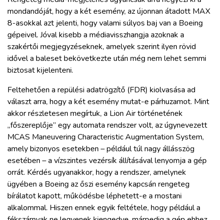
mondandóját, hogy a két esemény, az újonnan átadott MAX
8-asokkal azt jelenti, hogy valami súlyos baj van a Boeing
gépeivel. Jóval kisebb a médiavisszhangja azoknak a
szakértői megjegyzéseknek, amelyek szerint ilyen rövid
idővel a baleset bekövetkezte után még nem lehet semmi
biztosat kijelenteni.
Feltehetően a repülési adatrögzítő (FDR) kiolvasása ad
választ arra, hogy a két esemény mutat-e párhuzamot. Mint
akkor részletesen megírtuk, a Lion Air történetének
„főszereplője” egy automata rendszer volt, az úgynevezett
MCAS Maneuvering Characteristic Augmentation System,
amely bizonyos esetekben – például túl nagy állásszög
esetében – a vízszintes vezérsík állításával lenyomja a gép
orrát. Kérdés ugyanakkor, hogy a rendszer, amelynek
ügyében a Boeing az őszi esemény kapcsán rengeteg
bírálatot kapott, működésbe léphetett-e a mostani
alkalommal. Hiszen ennek egyik feltétele, hogy például a
fékszárnyak ne legyenek kiengedve, márpedig a gép ehhez