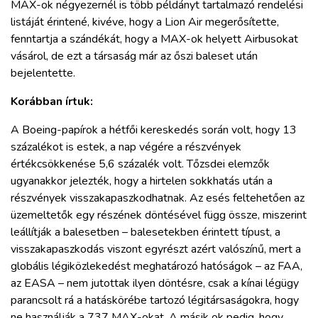
MAX-ok négyezernél is több példányt tartalmazó rendelési
listáját érintené, kivéve, hogy a Lion Air megerősítette,
fenntartja a szándékát, hogy a MAX-ok helyett Airbusokat
vásárol, de ezt a társaság már az őszi baleset után
bejelentette.
Korábban írtuk:
A Boeing-papírok a hétfői kereskedés során volt, hogy 13
százalékot is estek, a nap végére a részvények
értékcsökkenése 5,6 százalék volt. Tőzsdei elemzők
ugyanakkor jelezték, hogy a hirtelen sokkhatás után a
részvények visszakapaszkodhatnak. Az esés feltehetően az
üzemeltetők egy részének döntésével függ össze, miszerint
leállítják a balesetben – balesetekben érintett típust, a
visszakapaszkodás viszont egyrészt azért valószínű, mert a
globális légiközlekedést meghatározó hatóságok – az FAA,
az EASA – nem jutottak ilyen döntésre, csak a kínai légügy
parancsolt rá a hatáskörébe tartozó légitársaságokra, hogy
ne használják a 737 MAX-okat. A másik ok pedig, hogy