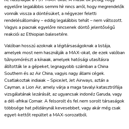
egyelőre legalábbis semmi hír nincs arról, hogy megrendelők
vonnák vissza a döntésüket, a négyezer feletti
rendelésállomány – eddig legalábbis tehát – nem változott.
Vagyis a piacnak egyelőre nincsenek döntő jelentőségű
reakciói az Ethiopian balesetére.
Valóban hosszú azoknak a légitársaságoknak a listája,
amelyek most nem használják a MAX-okat, de ezek valóban
túlnyomórészt a kínaiak, amelyek hatósági utasításra
állították le a gépeket, legnagyobb számban a China
Southern és az Air China, vagyis nagy állami cégek.
Csatlakoztak indiaiak – SpiceJet, Jet Airways, aztán a
Cayman, a Lion Air, amely várja a maga tavalyi katasztrófája
vizsgálatának lezárását, az ugyancsak indonéz Garuda, vagy
a dél-afrikai Comair. A felsorolt és fel nem sorolt társaságok
többsége hat példánynál kevesebbet, vagy akár még csak
egyet-kettőt repültet a MAX-sorozatból.