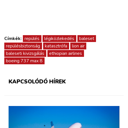
Címkék:
repülés
légiközlekedés
baleset
repülésbiztonság
katasztrófa
lion air
baleseti kivizsgálás
ethiopian airlines
boeing 737 max 8
KAPCSOLÓDÓ HÍREK