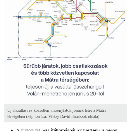
Új átszállási és közvetlen viszonylatok jönnek létre a Mátra
térségében (kép forrása: Vitézy Dávid Facebook-oldala)
A gyöngyösi vasútállomásnál, közvetlenül a peron