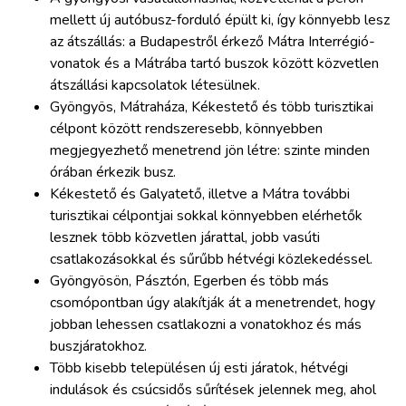
mellett új autóbusz-forduló épült ki, így könnyebb lesz
az átszállás: a Budapestről érkező Mátra Interrégió-
vonatok és a Mátrába tartó buszok között közvetlen
átszállási kapcsolatok létesülnek.
Gyöngyös, Mátraháza, Kékestető és több turisztikai
célpont között rendszeresebb, könnyebben
megjegyezhető menetrend jön létre: szinte minden
órában érkezik busz.
Kékestető és Galyatető, illetve a Mátra további
turisztikai célpontjai sokkal könnyebben elérhetők
lesznek több közvetlen járattal, jobb vasúti
csatlakozásokkal és sűrűbb hétvégi közlekedéssel.
Gyöngyösön, Pásztón, Egerben és több más
csomópontban úgy alakítják át a menetrendet, hogy
jobban lehessen csatlakozni a vonatokhoz és más
buszjáratokhoz.
Több kisebb településen új esti járatok, hétvégi
indulások és csúcsidős sűrítések jelennek meg, ahol