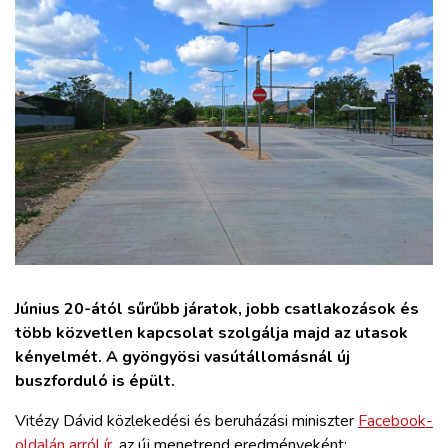
ZÖLDÚT
HAJÓZÁS
BLOG
ARCHÍVUM
WEBSHOP
BELÉPÉS
Június 20-ától sűrűbb járatok, jobb csatlakozások és
több közvetlen kapcsolat szolgálja majd az utasok
kényelmét. A gyöngyösi vasútállomásnál új
REGISZTRÁCIÓ
buszforduló is épült.
Vitézy Dávid közlekedési és beruházási miniszter
Facebook-
oldalán arról ír
, az új menetrend eredményeként: