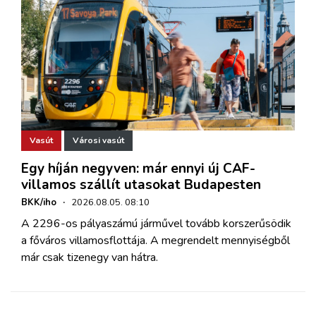
Vasút
Városi vasút
Egy híján negyven: már ennyi új CAF-
villamos szállít utasokat Budapesten
BKK/iho
·
2026.08.05. 08:10
A 2296-os pályaszámú járművel tovább korszerűsödik
a főváros villamosflottája. A megrendelt mennyiségből
már csak tizenegy van hátra.