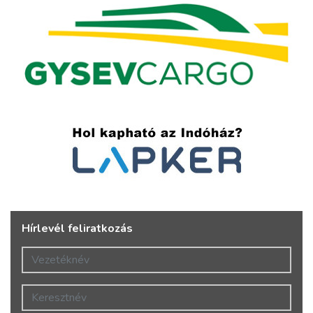
Hírlevél feliratkozás
Vezetéknév
Keresztnév