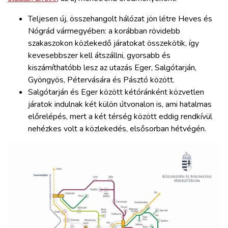
Teljesen új, összehangolt hálózat jön létre Heves és
Nógrád vármegyében: a korábban rövidebb
szakaszokon közlekedő járatokat összekötik, így
kevesebbszer kell átszállni, gyorsabb és
kiszámíthatóbb lesz az utazás Eger, Salgótarján,
Gyöngyös, Pétervására és Pásztó között.
Salgótarján és Eger között kétóránként közvetlen
járatok indulnak két külön útvonalon is, ami hatalmas
előrelépés, mert a két térség között eddig rendkívül
nehézkes volt a közlekedés, elsősorban hétvégén.