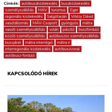
Címkék:
autóbuszközlekedés
buszközlekedés
személyszállítás
MÁV
turizmus
Eger
regionális közlekedés
Salgótarján
Vitézy Dávid
vasútállomás
MÁV-Csoport
gyöngyös
mátra
vasúti személyszállítás
volán
pásztó
buszforduló
közúti személyszállítás
autóbuszos személyszállítás
buszjárat
mátra interrégió
mátra ir
interregionális közlekedés
autóbuszvonal
autóbusz-forduló
KAPCSOLÓDÓ HÍREK