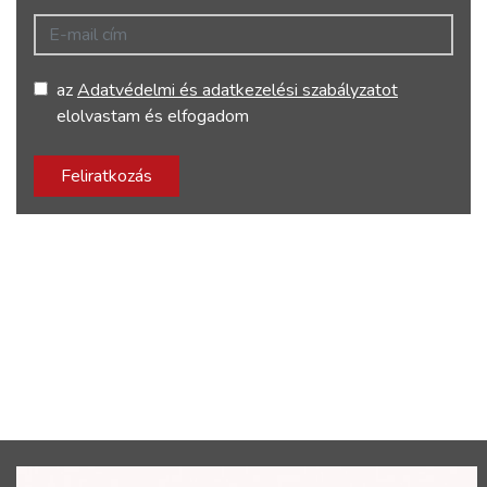
E-mail cím
az
Adatvédelmi és adatkezelési szabályzatot
elolvastam és elfogadom
Feliratkozás