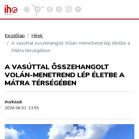
Kezdőlap
Hírek
A vasúttal összehangolt Volán-menetrend lép életbe a
VASÚT
Mátra térségében
Kosár megtekintése
A VASÚTTAL ÖSSZEHANGOLT
KÖZÚT
VOLÁN-MENETREND LÉP ÉLETBE A
MÁTRA TÉRSÉGÉBEN
REPÜLÉS
iho/közút
KÖZLEKEDÉSFEJLESZTÉS
2026.06.01. 13:55
ELLÁTÁSI LÁNC