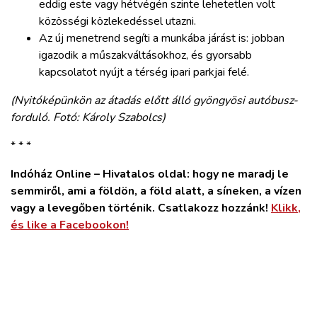
eddig este vagy hétvégén szinte lehetetlen volt
közösségi közlekedéssel utazni.
Az új menetrend segíti a munkába járást is: jobban
igazodik a műszakváltásokhoz, és gyorsabb
kapcsolatot nyújt a térség ipari parkjai felé.
(Nyitóképünkön az átadás előtt álló gyöngyösi autóbusz-
forduló. Fotó: Károly Szabolcs)
* * *
Indóház Online – Hivatalos oldal: hogy ne maradj le
semmiről, ami a földön, a föld alatt, a síneken, a vízen
vagy a levegőben történik. Csatlakozz hozzánk!
Klikk,
és like a Facebookon!