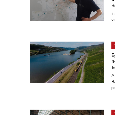
Mo
In
ve
E
n
ih
A
R
pá