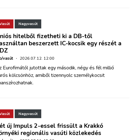
Vasút
Nagyvasút
niós hitelből fizetheti ki a DB-től
asználtan beszerzett IC-kocsik egy részét a
DZ
o/vasút
·
2026.07.12. 12:00
 Eurofimától jutottak egy második, négy és fél millió
rós kölcsönhöz, amiből tizennyolc személykocsit
nanszírozhatnak.
Vasút
Nagyvasút
ét új Impuls 2-essel frissült a Krakkó
örnyéki regionális vasúti közlekedés