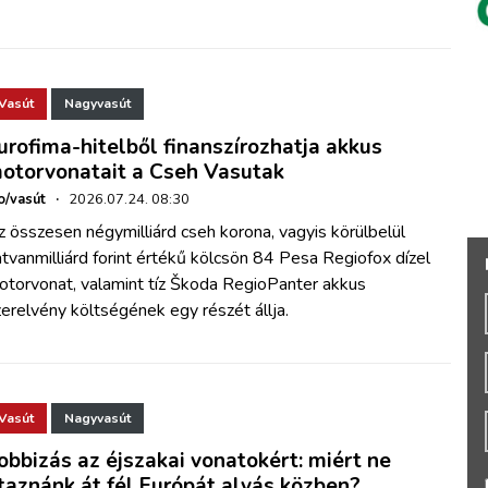
Vasút
Nagyvasút
urofima-hitelből finanszírozhatja akkus
otorvonatait a Cseh Vasutak
o/vasút
·
2026.07.24. 08:30
 összesen négymilliárd cseh korona, vagyis körülbelül
tvanmilliárd forint értékű kölcsön 84 Pesa Regiofox dízel
otorvonat, valamint tíz Škoda RegioPanter akkus
erelvény költségének egy részét állja.
Vasút
Nagyvasút
obbizás az éjszakai vonatokért: miért ne
taznánk át fél Európát alvás közben?