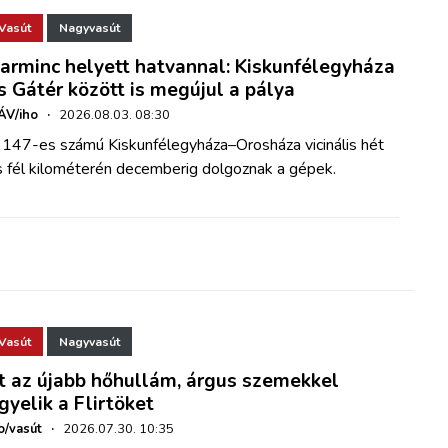
Vasút
Nagyvasút
arminc helyett hatvannal: Kiskunfélegyháza
s Gátér között is megújul a pálya
ÁV/iho
·
2026.08.03. 08:30
 147-es számú Kiskunfélegyháza–Orosháza vicinális hét
s fél kilométerén decemberig dolgoznak a gépek.
Vasút
Nagyvasút
tt az újabb hőhullám, árgus szemekkel
igyelik a Flirtöket
o/vasút
·
2026.07.30. 10:35