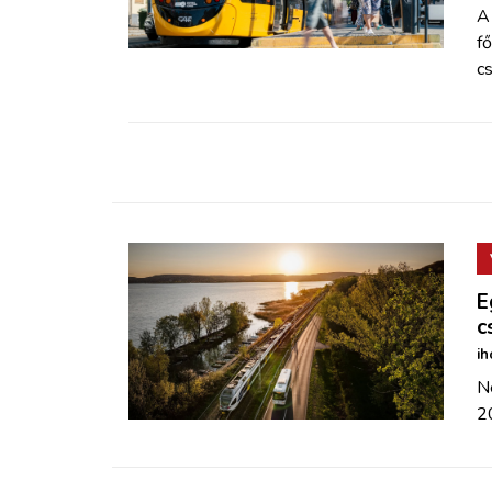
ZÖLDÚT
A
f
cs
HAJÓZÁS
BLOG
ARCHÍVUM
WEBSHOP
E
c
BELÉPÉS
ih
Né
REGISZTRÁCIÓ
2