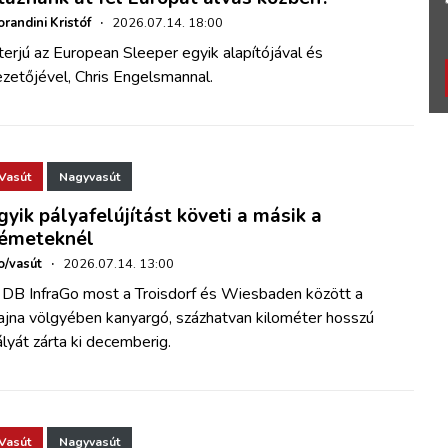
randini Kristóf
·
2026.07.14. 18:00
terjú az European Sleeper egyik alapítójával és
zetőjével, Chris Engelsmannal.
Vasút
Nagyvasút
gyik pályafelújítást követi a másik a
émeteknél
o/vasút
·
2026.07.14. 13:00
 DB InfraGo most a Troisdorf és Wiesbaden között a
ajna völgyében kanyargó, százhatvan kilométer hosszú
lyát zárta ki decemberig.
Vasút
Nagyvasút