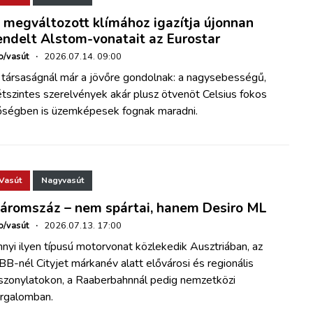
 megváltozott klímához igazítja újonnan
endelt Alstom-vonatait az Eurostar
o/vasút
·
2026.07.14. 09:00
 társaságnál már a jövőre gondolnak: a nagysebességű,
tszintes szerelvények akár plusz ötvenöt Celsius fokos
őségben is üzemképesek fognak maradni.
Vasút
Nagyvasút
áromszáz – nem spártai, hanem Desiro ML
o/vasút
·
2026.07.13. 17:00
nyi ilyen típusú motorvonat közlekedik Ausztriában, az
B-nél Cityjet márkanév alatt elővárosi és regionális
iszonylatokon, a Raaberbahnnál pedig nemzetközi
orgalomban.