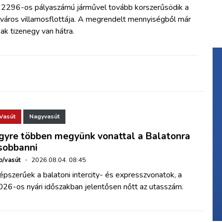
 2296-os pályaszámú járművel tovább korszerűsödik a
őváros villamosflottája. A megrendelt mennyiségből már
ak tizenegy van hátra.
Vasút
Nagyvasút
gyre többen megyünk vonattal a Balatonra
sobbanni
o/vasút
·
2026.08.04. 08:45
pszerűek a balatoni intercity- és expresszvonatok, a
026-os nyári időszakban jelentősen nőtt az utasszám.