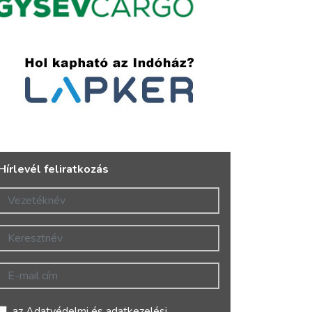
Hírlevél feliratkozás
Vezetéknév
Keresztnév
E-mail cím
az
Adatvédelmi és adatkezelési