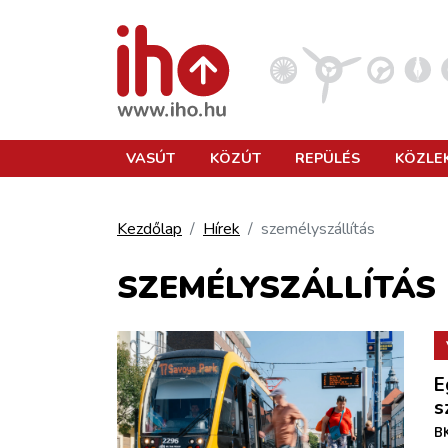
VASÚT
VASÚT
KÖZÚT
REPÜLÉS
KÖZLE
KÖZÚT
Kezdőlap
Hírek
személyszállítás
REPÜLÉS
SZEMÉLYSZÁLLÍTÁS
KÖZLEKEDÉSFEJLESZTÉS
E
ELLÁTÁSI LÁNC
s
BK