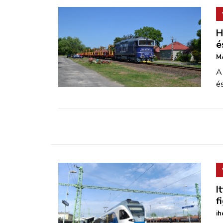
H
é
M
A
é
I
f
ih