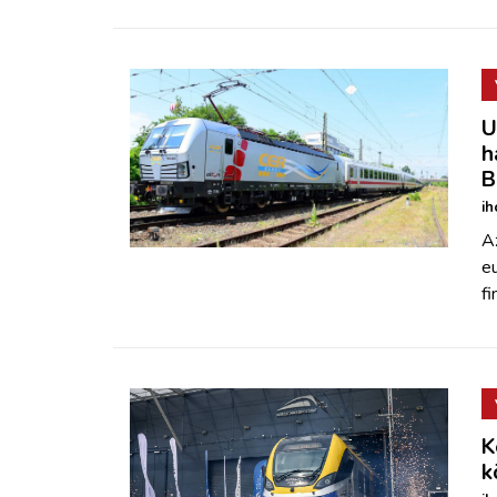
U
h
B
ih
Az
eu
fi
K
k