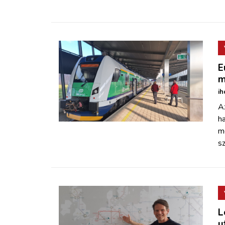
E
m
ih
Az
ha
m
sz
L
u