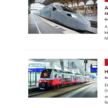
A
r
ih
A
ké
h
H
ih
En
ÖB
v
f