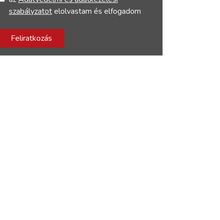
szabályzatot
elolvastam és elfogadom
Feliratkozás