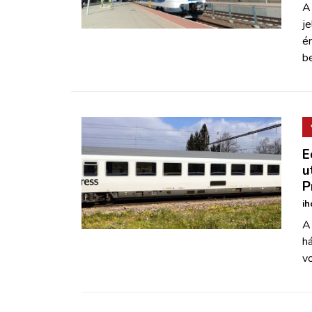
A
j
é
be
E
u
P
ih
A
h
v