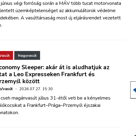
 június végi forróság során a MÁV több tucat motorvonata
elentett üzemképtelenséget az akkumulátorok védelme
rdekében. A vasúttársaság most új eljárásrendet vezetett
.
Vasút
Nagyvasút
conomy Sleeper: akár át is aludhatjuk az
tat a Leo Expresseken Frankfurt és
rzemyśl között
o/vasút
·
2026.07.27. 15:30
 cseh magánvasút július 31-étől veti be a kényelmes
álókocsikat a Frankfurt–Prága–Przemyśl éjszakai
onatokon.