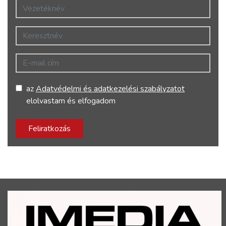
Vezetéknév
Keresztnév
E-mail cím
az
Adatvédelmi és adatkezelési szabályzatot
elolvastam és elfogadom
Feliratkozás