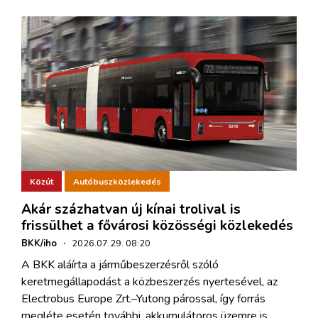
Közút
Autóbuszközlekedés
Akár százhatvan új kínai trolival is
frissülhet a fővárosi közösségi közlekedés
BKK/iho
·
2026.07.29. 08:20
A BKK aláírta a járműbeszerzésről szóló
keretmegállapodást a közbeszerzés nyertesével, az
Electrobus Europe Zrt.–Yutong párossal, így forrás
megléte esetén további, akkumulátoros üzemre is