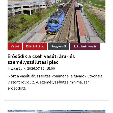
Vasút
Ellátási lánc
Nagyvasút
Szállítmányozás
Erősödik a cseh vasúti áru- és
személyszállítási piac
iho/vasút
·
2026.07.31. 15:00
Nőtt a vasúti áruszállítás volumene, a fuvarok útvonala
viszont rövidült. A személyszállítás minimálisan
erősödött.