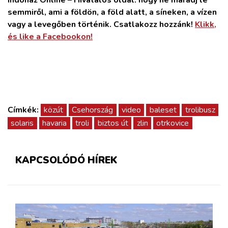
semmiről, ami a földön, a föld alatt, a síneken, a vízen
vagy a levegőben történik. Csatlakozz hozzánk!
Klikk,
és like a Facebookon!
Címkék:
közút
Csehország
video
baleset
trolibusz
solaris
havaria
troli
biztos út
zlin
otrkovice
KAPCSOLÓDÓ HÍREK