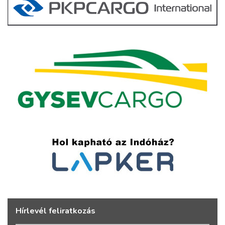
Hírlevél feliratkozás