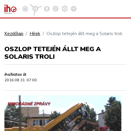
Kezdőlap
Hírek
Oszlop tetején állt meg a Solaris troli
VASÚT
OSZLOP TETEJÉN ÁLLT MEG A
Kosár megtekintése
SOLARIS TROLI
KÖZÚT
iho/biztos út
REPÜLÉS
2016.08.31. 07:00
KÖZLEKEDÉSFEJLESZTÉS
ELLÁTÁSI LÁNC