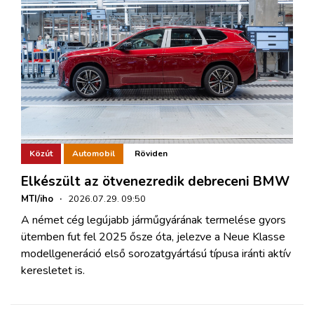
Közút
Automobil
Röviden
Elkészült az ötvenezredik debreceni BMW
MTI/iho
·
2026.07.29. 09:50
A német cég legújabb járműgyárának termelése gyors
ütemben fut fel 2025 ősze óta, jelezve a Neue Klasse
modellgeneráció első sorozatgyártású típusa iránti aktív
keresletet is.