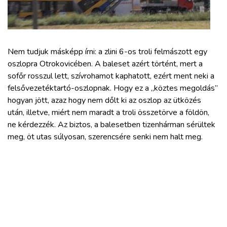
ZÖLDÚT
HAJÓZÁS
Nem tudjuk másképp írni: a zlini 6-os troli felmászott egy
BLOG
oszlopra Otrokovicében. A baleset azért történt, mert a
sofőr rosszul lett, szívrohamot kaphatott, ezért ment neki a
felsővezetéktartó-oszlopnak. Hogy ez a „köztes megoldás”
ARCHÍVUM
hogyan jött, azaz hogy nem dőlt ki az oszlop az ütközés
után, illetve, miért nem maradt a troli összetörve a földön,
WEBSHOP
ne kérdezzék. Az biztos, a balesetben tizenhárman sérültek
meg, öt utas súlyosan, szerencsére senki nem halt meg.
BELÉPÉS
REGISZTRÁCIÓ