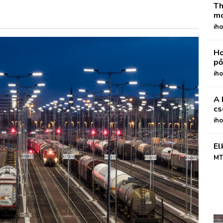
Th
mo
iho
Ho
pő
iho
A 
cs
ih
El
MT