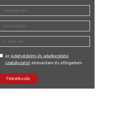
Vezetéknév
Keresztnév
E-mail cím
az
Adatvédelmi és adatkezelési
szabályzatot
elolvastam és elfogadom
Feliratkozás