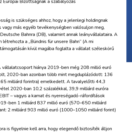
z Európai Bizottságnak a szabályozás
ság is szükséges ahhoz, hogy a jelenlegi holdingnak
ás vagy más egyéb tevékenységben valósuljon meg,
Deutsche Bahnra (DB), valamint annak leányvállalataira. A
 létrehozta a „Bündnis für unsere Bahn” (A mi
 támogatásán kívül magába foglalta a vállalat széleskörű
 vállalatcsoport hiánya 2019-ben még 208 millió euró
 volt, 2020-ban azonban több mint megduplázódott: 136
65 milliárd forintra) emelkedett. A tavalyelőtti 44,3
vétel 2020-ban 10,2 százalékkal, 39,9 milliárd euróra
lt EBIT – vagyis a kamat és nyereségadó-ráfordítások
19-ben 1 milliárd 837 millió euró (570–650 milliárd
ant: 2 milliárd 903 millió euró (1000–1050 milliárd forint)
 is figyelnie kell arra, hogy elegendő biztosíték álljon