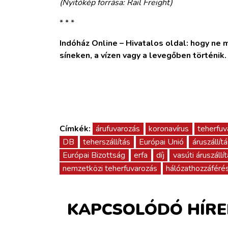
(Nyitókép forrása: Rail Freight)
* * *
Indóház Online – Hivatalos oldal: hogy ne ma
síneken, a vízen vagy a levegőben történik
Címkék:
árufuvarozás
koronavírus
teherfuv
DB
teherszállítás
Európai Unió
áruszállít
Európai Bizottság
erfa
díj
vasúti áruszállí
nemzetközi teherfuvarozás
hálózathozzáféré
KAPCSOLÓDÓ HÍRE