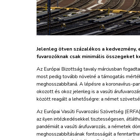
Jelenleg ötven százalékos a kedvezmény, e
fuvarozóknak csak minimális összegeket ke
Az Európai Bizottság tavaly márciusban fogadta 
most pedig tovább növelné a támogatás mérték
meghosszabbítaná. A lépésre a koronavírus-pan
okozott és okoz jelenleg is a vasúti árufuvaroz
között reagált a lehetőségre: a német szövetség
Az Európai Vasúti Fuvarozási Szövetség (ERFA) 
az ilyen intézkedésekkel tisztességesen, átlá
pandémiát a vasúti árufuvarozás, a németek dö
meghosszabbításának fontosságát a fenntarthat