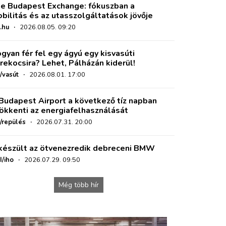
e Budapest Exchange: fókuszban a
bilitás és az utasszolgáltatások jövője
.hu
·
2026.08.05. 09:20
gyan fér fel egy ágyú egy kisvasúti
rekocsira? Lehet, Pálházán kiderül!
/vasút
·
2026.08.01. 17:00
Budapest Airport a következő tíz napban
ökkenti az energiafelhasználását
o/repülés
·
2026.07.31. 20:00
készült az ötvenezredik debreceni BMW
I/iho
·
2026.07.29. 09:50
Még több hír