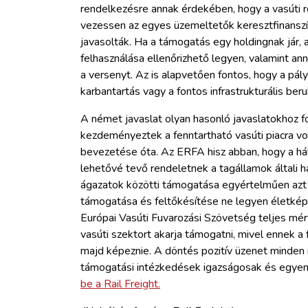
rendelkezésre annak érdekében, hogy a vasúti r
vezessen az egyes üzemeltetők keresztfinansz
javasolták. Ha a támogatás egy holdingnak jár, 
felhasználása ellenőrizhető legyen, valamint a
a versenyt. Az is alapvetően fontos, hogy a pá
karbantartás vagy a fontos infrastrukturális be
A német javaslat olyan hasonló javaslatokhoz 
kezdeményeztek a fenntartható vasúti piacra v
bevezetése óta. Az ERFA hisz abban, hogy a hál
lehetővé tevő rendeletnek a tagállamok általi 
ágazatok közötti támogatása egyértelműen azt 
támogatása és feltőkésítése ne legyen életkép
Európai Vasúti Fuvarozási Szövetség teljes mér
vasúti szektort akarja támogatni, mivel ennek a
majd képeznie. A döntés pozitív üzenet minden 
támogatási intézkedések igazságosak és egyenl
be a Rail Freight.