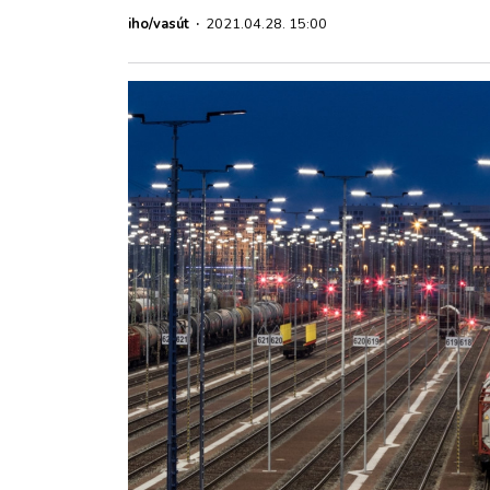
ZÖLDÚT
iho/vasút
·
2021.04.28. 15:00
HAJÓZÁS
BLOG
ARCHÍVUM
WEBSHOP
BELÉPÉS
REGISZTRÁCIÓ