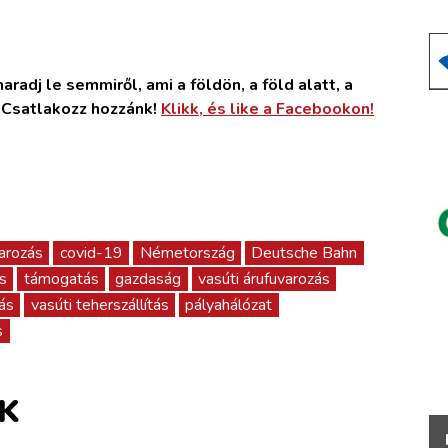
radj le semmiről, ami a földön, a föld alatt, a
. Csatlakozz hozzánk!
Klikk, és like a Facebookon!
arozás
covid-19
Németország
Deutsche Bahn
ás
támogatás
gazdaság
vasúti árufuvarozás
tás
vasúti teherszállítás
pályahálózat
s
K