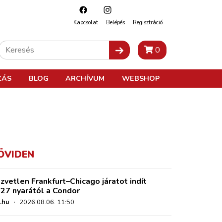
Kapcsolat
Belépés
Regisztráció
0
ZÁS
BLOG
ARCHÍVUM
WEBSHOP
ÖVIDEN
zvetlen Frankfurt–Chicago járatot indít
27 nyarától a Condor
.hu
·
2026.08.06. 11:50