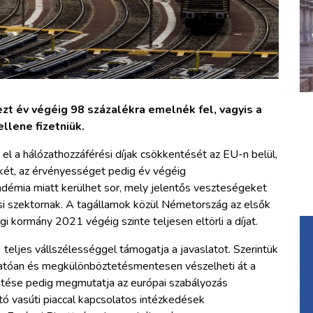
zt év végéig 98 százalékra emelnék fel, vagyis a
llene fizetniük.
el a hálózathozzáférési díjak csökkentését az EU-n belül,
ét, az érvényességet pedig év végéig
démia miatt kerülhet sor, mely jelentős veszteségeket
ási szektornak. A tagállamok közül Németország az elsők
i kormány 2021 végéig szinte teljesen eltörli a díjat.
teljes vállszélességgel támogatja a javaslatot. Szerintük
thatóan és megkülönböztetésmentesen vészelheti át a
ntése pedig megmutatja az európai szabályozás
ó vasúti piaccal kapcsolatos intézkedések