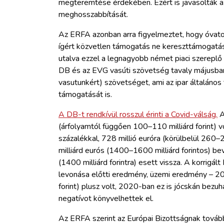
megteremtése érdekében. Ezért is javasolták a
meghosszabbítását.
Az ERFA azonban arra figyelmeztet, hogy óvatos
ígért közvetlen támogatás ne kereszttámogat
utalva ezzel a legnagyobb német piaci szereplő 
DB és az EVG vasúti szövetség tavaly májusban
vasutunkért) szövetséget, ami az ipar általános
támogatását is.
A DB-t rendkívül rosszul érinti a Covid-válság.
A
(árfolyamtól függően 100–110 milliárd forint)
százalékkal, 728 millió euróra (körülbelül 260–2
milliárd eurós (1400–1600 milliárd forintos) be
(1400 milliárd forintra) esett vissza. A korrigá
levonása előtti eredmény, üzemi eredmény – 20
forint) plusz volt, 2020-ban ez is jócskán bezuh
negatívot könyvelhettek el.
Az ERFA szerint az Európai Bizottságnak továbbra