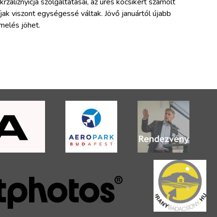
krzaliznyicja szolgáltatásai, az üres kocsikért számolt
íjak viszont egységessé váltak. Jövő januártól újabb
melés jöhet.