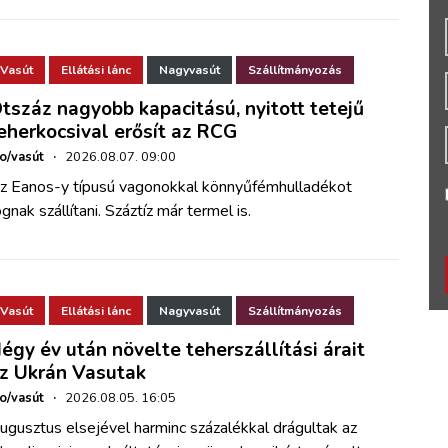
Vasút
Ellátási lánc
Nagyvasút
Szállítmányozás
tszáz nagyobb kapacitású, nyitott tetejű
eherkocsival erősít az RCG
ho/vasút
·
2026.08.07. 09:00
z Eanos-y típusú vagonokkal könnyűfémhulladékot
ognak szállítani. Száztíz már termel is.
Vasút
Ellátási lánc
Nagyvasút
Szállítmányozás
égy év után növelte teherszállítási árait
z Ukrán Vasutak
ho/vasút
·
2026.08.05. 16:05
ugusztus elsejével harminc százalékkal drágultak az