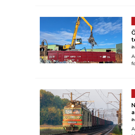
Ö
t
i
A
f
N
a
i
A