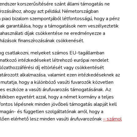
endszer korszerűsítésére szánt állami támogatás ne
írozásához, ahogy azt például Németországban
a piaci bizalom szempontjából létfontosságú, hogy a pénz
nnak garantálása, hogy a támogatások nem veszélyeztetik
lyahasználati díjak csökkentése ne eredményezze a
ruházások finanszírozásának csökkenését.
fog csatlakozni, melyeket számos EU-tagállamban
onatkozó intézkedéseket létrehozó európai rendelet
ózathozzáférési díj eltörlését vagy csökkentését
határozott alkalmazása, valamint ezen intézkedéseknek az
mutatja, hogy a különböző vasúti fuvarozók közvetlen
es eszköze a vasúti árufuvarozás támogatásának. Az
tékben egyetért azzal, hogy a német kormány a teljes
 fontos lépésnek minden jövőbeli támogatás alapját kell
magán- és független szolgáltatónak arról, hogy a
ően elérhető lesz minden vasúti árufuvarozónak
– számol