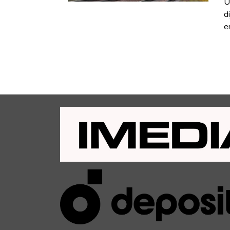
U
d
e