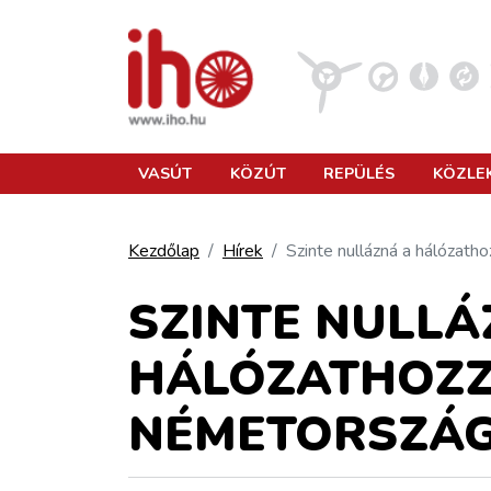
VASÚT
VASÚT
KÖZÚT
REPÜLÉS
KÖZLE
KÖZÚT
Kezdőlap
Hírek
Szinte nullázná a hálózath
REPÜLÉS
SZINTE NULLÁ
HÁLÓZATHOZZÁ
KÖZLEKEDÉSFEJLESZTÉS
NÉMETORSZÁ
ELLÁTÁSI LÁNC