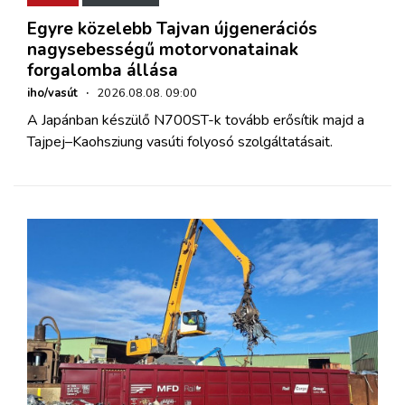
Egyre közelebb Tajvan újgenerációs
nagysebességű motorvonatainak
forgalomba állása
iho/vasút
·
2026.08.08. 09:00
A Japánban készülő N700ST-k tovább erősítik majd a
Tajpej–Kaohsziung vasúti folyosó szolgáltatásait.