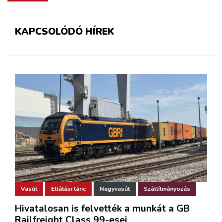
KAPCSOLÓDÓ HÍREK
Vasút
Ellátási lánc
Nagyvasút
Szállítmányozás
Hivatalosan is felvették a munkát a GB
Railfreight Class 99-esei