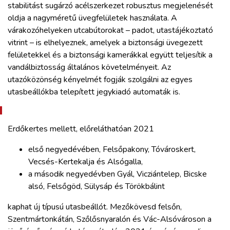
stabilitást sugárzó acélszerkezet robusztus megjelenését
oldja a nagyméretű üvegfelületek használata. A
várakozóhelyeken utcabútorokat – padot, utastájékoztató
vitrint – is elhelyeznek, amelyek a biztonsági üvegezett
felületekkel és a biztonsági kamerákkal együtt teljesítik a
vandálbiztosság általános követelményeit. Az
utazóközönség kényelmét fogják szolgálni az egyes
utasbeállókba telepített jegykiadó automaták is.
Erdőkertes mellett, előreláthatóan 2021
első negyedévében, Felsőpakony, Tóvároskert,
Vecsés-Kertekalja és Alsógalla,
a második negyedévben Gyál, Vicziántelep, Bicske
alsó, Felsőgöd, Sülysáp és Törökbálint
kaphat új típusú utasbeállót. Mezőkövesd felsőn,
Szentmártonkátán, Szőlősnyaralón és Vác-Alsóvároson a