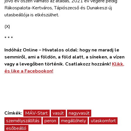
jövő év őszén várható az átadás, 2021 év végére pedig
Rákospalota-Kertváros, Tápiószecső és Dunakeszi új
utasbeállója is elkészülhet.
(X)
* * *
Indóház Online – Hivatalos oldal: hogy ne maradj le
semmiről, ami a földön, a föld alatt, a síneken, a vízen
vagy a levegőben történik. Csatlakozz hozzánk!
Klikk,
és like a Facebookon!
Címkék:
MÁV-Start
vasút
nagyvasút
személyszállítás
peron
megállóhely
utaskomfort
esőbeálló