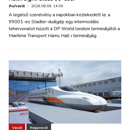
iho/vasút
·
2026.08.08. 14:00
A legelső szerelvény a napokban közlekedett le, a
99001-es Stadler-duálgép egy intermodális
tehervonatot húzott a DP World londoni termináljától a
Maritime Transport Hams Hall-i termináljáig.
Vasút
Nagyvasút