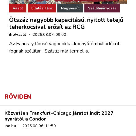
Vasút
Ellátási lánc
Nagyvasút
Szállítmányozás
Ötszáz nagyobb kapacitású, nyitott tetejű
teherkocsival erősít az RCG
iho/vasút
·
2026.08.07. 09:00
Az Eanos-y típusú vagonokkal könnyűfémhulladékot
fognak szállítani. Száztíz már termel is.
RÖVIDEN
Közvetlen Frankfurt–Chicago járatot indít 2027
nyarától a Condor
iho.hu
·
2026.08.06. 11:50