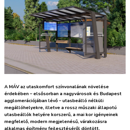
ZÖLDÚT
HAJÓZÁS
BLOG
ARCHÍVUM
WEBSHOP
A MÁV az utaskomfort színvonalának növelése
BELÉPÉS
érdekében – elsősorban a nagyvárosok és Budapest
agglomerációjában lévő – utasbeálló nélküli
REGISZTRÁCIÓ
megállóhelyekre, illetve a rossz műszaki állapotú
utasbeállók helyére korszerű, a mai kor igényeinek
megfelelő, modern megjelenésű, várakozásra
alkalmas építmény fejlesztéséről döntött.