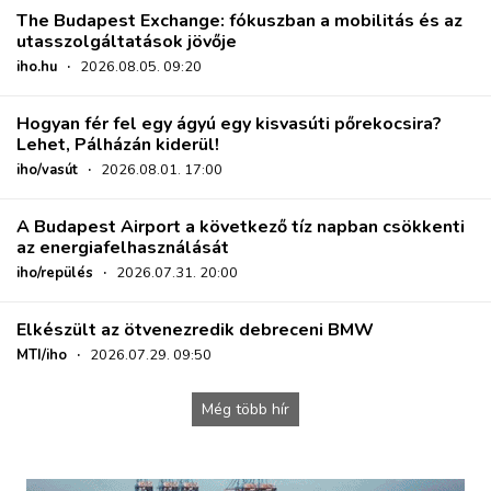
The Budapest Exchange: fókuszban a mobilitás és az
utasszolgáltatások jövője
iho.hu
·
2026.08.05. 09:20
Hogyan fér fel egy ágyú egy kisvasúti pőrekocsira?
Lehet, Pálházán kiderül!
iho/vasút
·
2026.08.01. 17:00
A Budapest Airport a következő tíz napban csökkenti
az energiafelhasználását
iho/repülés
·
2026.07.31. 20:00
Elkészült az ötvenezredik debreceni BMW
MTI/iho
·
2026.07.29. 09:50
Még több hír