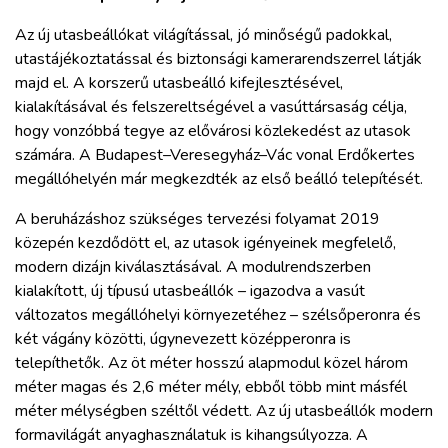
Az új utasbeállókat világítással, jó minőségű padokkal,
utastájékoztatással és biztonsági kamerarendszerrel látják
majd el. A korszerű utasbeálló kifejlesztésével,
kialakításával és felszereltségével a vasúttársaság célja,
hogy vonzóbbá tegye az elővárosi közlekedést az utasok
számára. A Budapest–Veresegyház–Vác vonal Erdőkertes
megállóhelyén már megkezdték az első beálló telepítését.
A beruházáshoz szükséges tervezési folyamat 2019
közepén kezdődött el, az utasok igényeinek megfelelő,
modern dizájn kiválasztásával. A modulrendszerben
kialakított, új típusú utasbeállók – igazodva a vasút
változatos megállóhelyi környezetéhez – szélsőperonra és
két vágány közötti, úgynevezett középperonra is
telepíthetők. Az öt méter hosszú alapmodul közel három
méter magas és 2,6 méter mély, ebből több mint másfél
méter mélységben széltől védett. Az új utasbeállók modern
formavilágát anyaghasználatuk is kihangsúlyozza. A