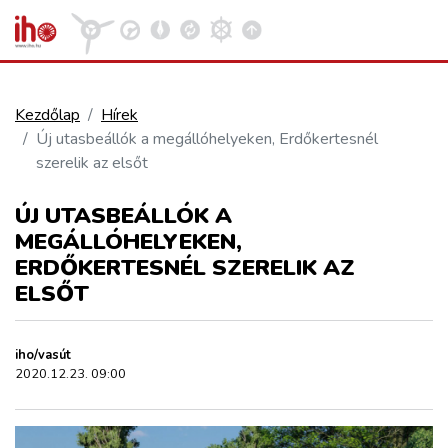
Kezdőlap
Hírek
Új utasbeállók a megállóhelyeken, Erdőkertesnél
VASÚT
szerelik az elsőt
Kosár megtekintése
ÚJ UTASBEÁLLÓK A
KÖZÚT
MEGÁLLÓHELYEKEN,
ERDŐKERTESNÉL SZERELIK AZ
REPÜLÉS
ELSŐT
KÖZLEKEDÉSFEJLESZTÉS
iho/vasút
2020.12.23. 09:00
ELLÁTÁSI LÁNC