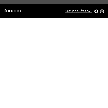
© IHO.HU
Süti beállítások
|