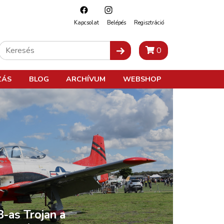
Kapcsolat
Belépés
Regisztráció
0
ZÁS
BLOG
ARCHÍVUM
WEBSHOP
-as Trojan a