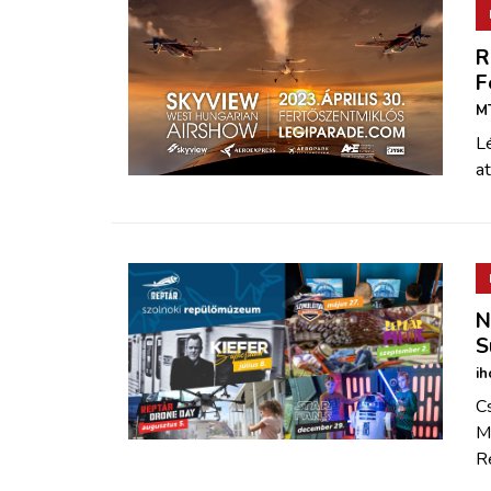
R
F
MT
L
at
N
S
ih
Cs
Má
R