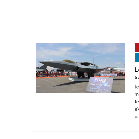
L
So
Je
m
fe
e
pá