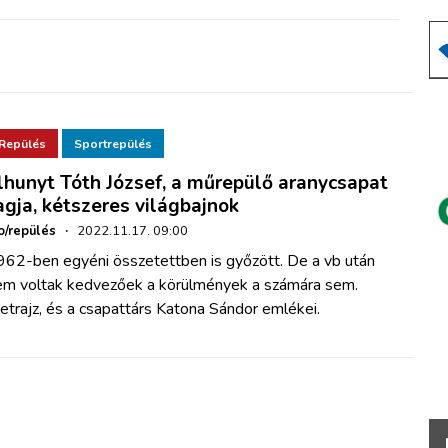
Repülés
Sportrepülés
lhunyt Tóth József, a műrepülő aranycsapat
agja, kétszeres világbajnok
o/repülés
·
2022.11.17. 09:00
962-ben egyéni összetettben is győzött. De a vb után
em voltak kedvezőek a körülmények a számára sem.
etrajz, és a csapattárs Katona Sándor emlékei.