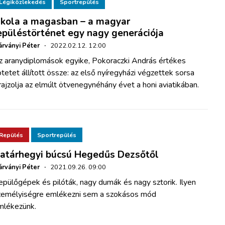
Légiközlekedés
Sportrepülés
skola a magasban – a magyar
epüléstörténet egy nagy generációja
rványi Péter
·
2022.02.12. 12:00
z aranydiplomások egyike, Pokoraczki András értékes
tetet állított össze: az első nyíregyházi végzettek sorsa
rajzolja az elmúlt ötvenegynéhány évet a honi aviatikában.
Repülés
Sportrepülés
atárhegyi búcsú Hegedűs Dezsőtől
rványi Péter
·
2021.09.26. 09:00
pülőgépek és pilóták, nagy dumák és nagy sztorik. Ilyen
zemélyiségre emlékezni sem a szokásos mód
mlékezünk.