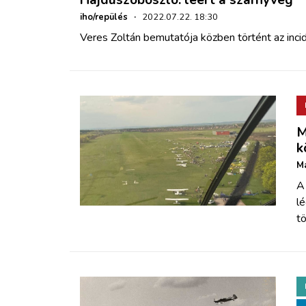
Hajdúszoboszló: leért a szárnyvég
iho/repülés
·
2022.07.22. 18:30
Veres Zoltán bemutatója közben történt az inci
M
k
Má
A
lé
tö