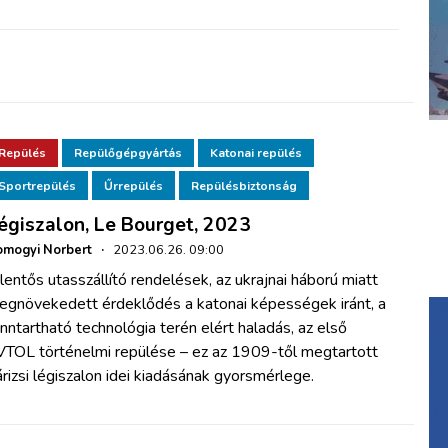
Repülés
Repülőgépgyártás
Katonai repülés
Sportrepülés
Űrrepülés
Repülésbiztonság
égiszalon, Le Bourget, 2023
mogyi Norbert
·
2023.06.26. 09:00
lentős utasszállító rendelések, az ukrajnai háború miatt
egnövekedett érdeklődés a katonai képességek iránt, a
nntartható technológia terén elért haladás, az első
VTOL történelmi repülése – ez az 1909-től megtartott
rizsi légiszalon idei kiadásának gyorsmérlege.