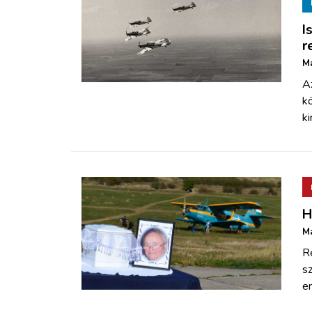
I
r
Má
A
kö
ki
H
Má
Re
s
e