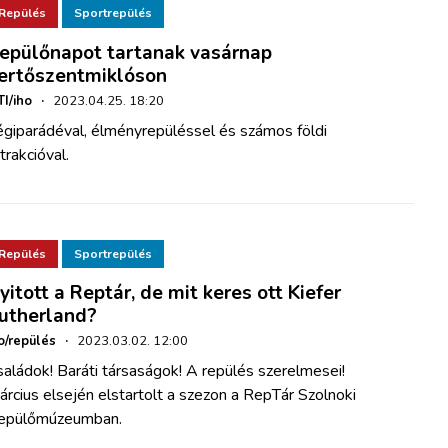
Repülés
Sportrepülés
epülőnapot tartanak vasárnap
ertőszentmiklóson
I/iho
·
2023.04.25. 18:20
égiparádéval, élményrepüléssel és számos földi
trakcióval.
Repülés
Sportrepülés
yitott a Reptár, de mit keres ott Kiefer
utherland?
o/repülés
·
2023.03.02. 12:00
aládok! Baráti társaságok! A repülés szerelmesei!
rcius elsején elstartolt a szezon a RepTár Szolnoki
epülőmúzeumban.