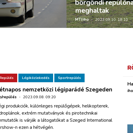
börgöndi repülőna
meghaltak
MTI/iho
·
2023.09.10. 18:10
R
Repülés
Légiközlekedés
Sportrepülés
Ha
étnapos nemzetközi légiparádé Szegeden
ih
o/repülés
·
2023.09.08. 09:20
gi produkciók, különleges repülőgépek, helikopterek,
droplánok, extrém mutatványok és pirotechnikai
mutatók is várják a látogatókat a Szeged International
irshow-n ezen a hétvégén.