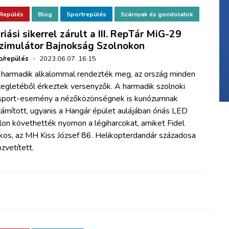
Repülés
Blog
Sportrepülés
Szárnyak és gondolatok
riási sikerrel zárult a III. RepTár MiG-29
zimulátor Bajnokság Szolnokon
o/repülés
·
2023.06.07. 16:15
 harmadik alkalommal rendezték meg, az ország minden
zegletéből érkeztek versenyzők. A harmadik szolnoki
sport-esemény a nézőközönségnek is kuriózumnak
ámított, ugyanis a Hangár épület aulájában óriás LED
lon követhették nyomon a légiharcokat, amiket Fidel
kos, az MH Kiss József 86. Helikopterdandár századosa
zvetített.