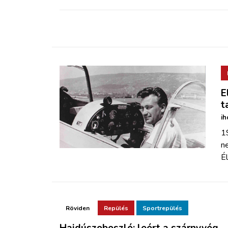
E
t
ih
1
n
Él
Röviden
Repülés
Sportrepülés