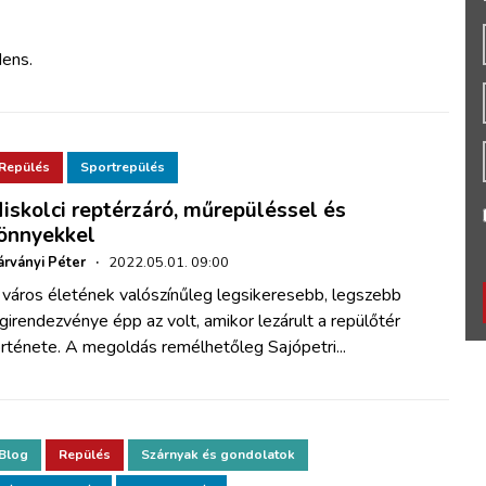
dens.
Repülés
Sportrepülés
iskolci reptérzáró, műrepüléssel és
önnyekkel
rványi Péter
·
2022.05.01. 09:00
 város életének valószínűleg legsikeresebb, legszebb
girendezvénye épp az volt, amikor lezárult a repülőtér
rténete. A megoldás remélhetőleg Sajópetri...
Blog
Repülés
Szárnyak és gondolatok