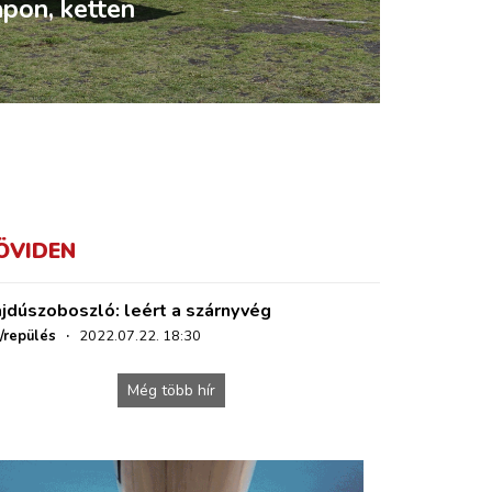
pon, ketten
ÖVIDEN
jdúszoboszló: leért a szárnyvég
o/repülés
·
2022.07.22. 18:30
Még több hír