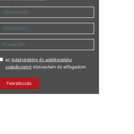
Vezetéknév
Keresztnév
E-mail cím
az
Adatvédelmi és adatkezelési
szabályzatot
elolvastam és elfogadom
Feliratkozás