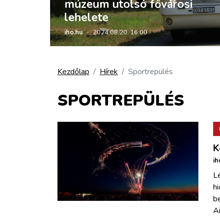
múzeum utolsó fővárosi
ZÖLDÚT
lehelete
HAJÓZÁS
iho.hu
·
2024.08.20. 16:00
BLOG
Kezdőlap
Hírek
Sportrepülés
ARCHÍVUM
SPORTREPÜLÉS
WEBSHOP
K
BELÉPÉS
ih
Lé
REGISZTRÁCIÓ
hi
be
A