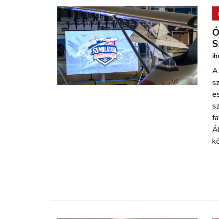
Ó
S
ih
A
s
e
sz
fa
Á
kö