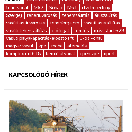
Címkék:
Székesfehérvár
mozdony
árufuvarozás
tehervonat
M62
Nohab
M61
dízelmozdony
Szergej
teherfuvarozás
teherszállítás
áruszállítás
vasúti árufuvarozás
teherforgalom
vasúti áruszállítás
vasúti teherszállítás
előfogat
terelés
máv-start 628
vasúti pályakapacitás-elosztó kft.
5-ös vonal
magyar vasút
vpe
moha
átemelés
komplex rail 618
kerülő útvonal
open vpe
riport
KAPCSOLÓDÓ HÍREK