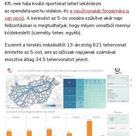
Kft.-nek hála kiváló riportokat lehet lekérdezni
az opendata.vpe.hu oldalon, és
a vasútvonalak forgalmára is
van opció
. A keresést az 5-ös vonalra szűkítve akár napi
felbontásban is megtudhatjuk, hogy milyen vonatból mennyi
közlekedett (személy, teher, egyéb).
Eszerint a terelés indulásától 13-án estig 621 tehervonat
érintette az 5-öst, ami az időszak napjainak számával
elosztva átlag 34,5 tehervonatot jelent.