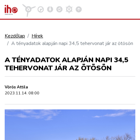
Kezdőlap
Hírek
A tényadatok alapján napi 34,5 tehervonat jár az ötösön
VASÚT
Kosár megtekintése
A TÉNYADATOK ALAPJÁN NAPI 34,5
KÖZÚT
TEHERVONAT JÁR AZ ÖTÖSÖN
REPÜLÉS
Vörös Attila
2023.11.14. 08:00
KÖZLEKEDÉSFEJLESZTÉS
ELLÁTÁSI LÁNC