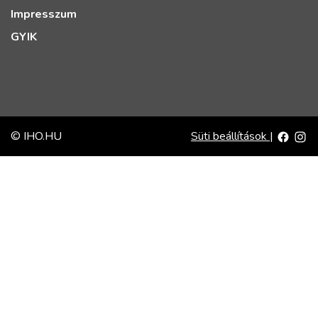
Impresszum
GYIK
© IHO.HU
Süti beállítások
|