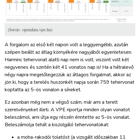
(forrás: opendata.vpe.hu)
A forgalom az első két napon volt a leggyengébb, azután
szépen beállt az átlag környékére nagyjából egyenletesen.
Harminc tehervonat alatti nap nem is volt, viszont volt két
negyvenes és szintén két 41 vonatos nap is! Ha a hátralevő
négy napra megelőlegezzük az átlagos forgalmat, akkor az
jön ki, hogy a terelés huszonkét napja során 759 tehervonat
koptatta az 5-ös vonalon a síneket.
Ez azonban még nem a végső szám, már ami a terelt
szerelvényeket illeti. A VPE riportja minden olyan vonatot
beleszámol, ami útja egy részén érintette az 5-ös vonalat.
Beleszámolja tehát a kiszolgáló tehervonatokat:
a moha-rakodói tolatóst (a vizsgált időszakban 11