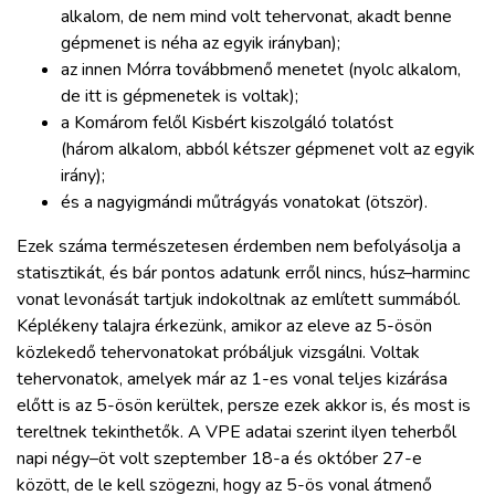
alkalom, de nem mind volt tehervonat, akadt benne
gépmenet is néha az egyik irányban);
az innen Mórra továbbmenő menetet (nyolc alkalom,
de itt is gépmenetek is voltak);
a Komárom felől Kisbért kiszolgáló tolatóst
(három alkalom, abból kétszer gépmenet volt az egyik
irány);
és a nagyigmándi műtrágyás vonatokat (ötször).
Ezek száma természetesen érdemben nem befolyásolja a
statisztikát, és bár pontos adatunk erről nincs, húsz–harminc
vonat levonását tartjuk indokoltnak az említett summából.
Képlékeny talajra érkezünk, amikor az eleve az 5-ösön
közlekedő tehervonatokat próbáljuk vizsgálni. Voltak
tehervonatok, amelyek már az 1-es vonal teljes kizárása
előtt is az 5-ösön kerültek, persze ezek akkor is, és most is
tereltnek tekinthetők. A VPE adatai szerint ilyen teherből
napi négy–öt volt szeptember 18-a és október 27-e
között, de le kell szögezni, hogy az 5-ös vonal átmenő