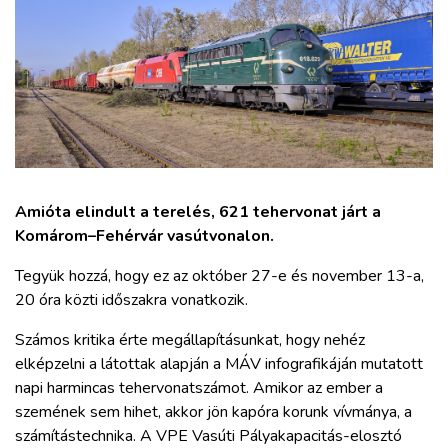
ZÖLDÚT
HAJÓZÁS
BLOG
ARCHÍVUM
Amióta elindult a terelés, 621 tehervonat járt a
Komárom–Fehérvár vasútvonalon.
WEBSHOP
Tegyük hozzá, hogy ez az október 27-e és november 13-a,
20 óra közti időszakra vonatkozik.
BELÉPÉS
Számos kritika érte megállapításunkat, hogy nehéz
elképzelni a látottak alapján a MÁV infografikáján mutatott
REGISZTRÁCIÓ
napi harmincas tehervonatszámot. Amikor az ember a
szemének sem hihet, akkor jön kapóra korunk vívmánya, a
számítástechnika. A VPE Vasúti Pályakapacitás-elosztó