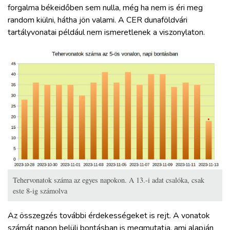
forgalma békeidőben sem nulla, még ha nem is éri meg
random kiülni, hátha jön valami. A CER dunaföldvári
tartályvonatai például nem ismeretlenek a viszonylaton.
Tehervonatok száma az egyes napokon. A 13.-i adat csalóka, csak
este 8-ig számolva
Az összegzés további érdekességeket is rejt. A vonatok
számát napon belüli bontásban is megmutatja, ami alapján