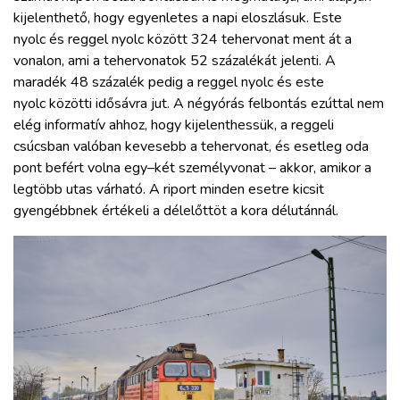
kijelenthető, hogy egyenletes a napi eloszlásuk. Este
nyolc és reggel nyolc között 324 tehervonat ment át a
vonalon, ami a tehervonatok 52 százalékát jelenti. A
maradék 48 százalék pedig a reggel nyolc és este
nyolc közötti idősávra jut. A négyórás felbontás ezúttal nem
elég informatív ahhoz, hogy kijelenthessük, a reggeli
csúcsban valóban kevesebb a tehervonat, és esetleg oda
pont befért volna egy–két személyvonat – akkor, amikor a
legtöbb utas várható. A riport minden esetre kicsit
gyengébbnek értékeli a délelőttöt a kora délutánnál.