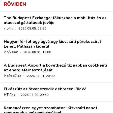
RÖVIDEN
The Budapest Exchange: fókuszban a mobilitás és az
utasszolgáltatások jövője
iho.hu
·
2026.08.05. 09:20
Hogyan fér fel egy ágyú egy kisvasúti pőrekocsira?
Lehet, Pálházán kiderül!
iho/vasút
·
2026.08.01. 17:00
A Budapest Airport a következő tíz napban csökkenti
az energiafelhasználását
iho/repülés
·
2026.07.31. 20:00
Elkészült az ötvenezredik debreceni BMW
MTI/iho
·
2026.07.29. 09:50
Kemencézzen egyet szombaton! Kisvasúti napot
rendeznek a múzeumvasúton!