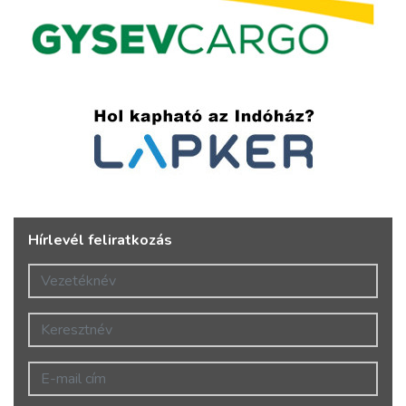
Hírlevél feliratkozás
Vezetéknév
Keresztnév
E-mail cím