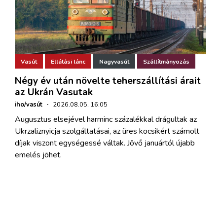
Vasút
Ellátási lánc
Nagyvasút
Szállítmányozás
Négy év után növelte teherszállítási árait
az Ukrán Vasutak
iho/vasút
·
2026.08.05. 16:05
Augusztus elsejével harminc százalékkal drágultak az
Ukrzaliznyicja szolgáltatásai, az üres kocsikért számolt
díjak viszont egységessé váltak. Jövő januártól újabb
emelés jöhet.