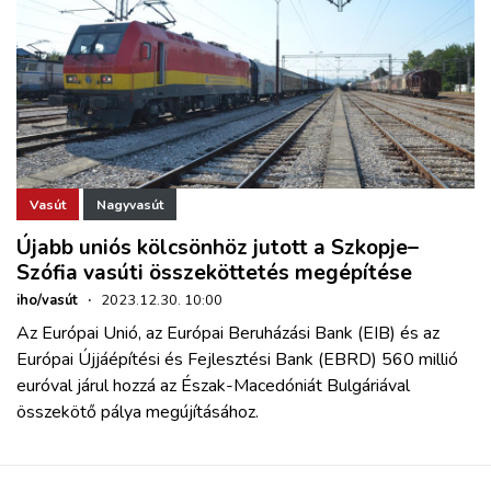
Vasút
Nagyvasút
Újabb uniós kölcsönhöz jutott a Szkopje–
Szófia vasúti összeköttetés megépítése
iho/vasút
·
2023.12.30. 10:00
Az Európai Unió, az Európai Beruházási Bank (EIB) és az
Európai Újjáépítési és Fejlesztési Bank (EBRD) 560 millió
euróval járul hozzá az Észak-Macedóniát Bulgáriával
összekötő pálya megújításához.