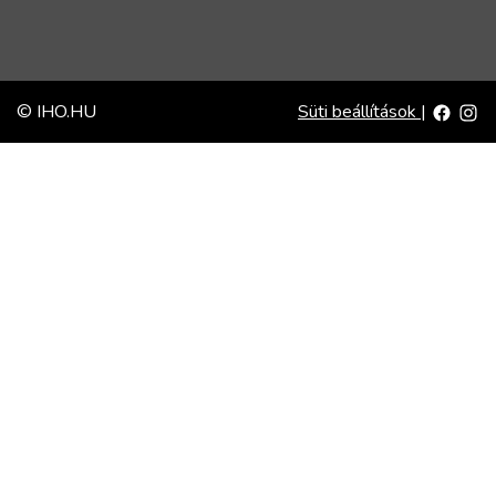
© IHO.HU
Süti beállítások
|