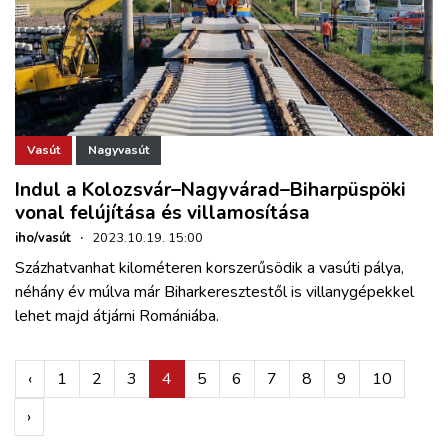
Vasút
Nagyvasút
Indul a Kolozsvár–Nagyvárad–Biharpüspöki
vonal felújítása és villamosítása
iho/vasút
·
2023.10.19. 15:00
Százhatvanhat kilométeren korszerűsödik a vasúti pálya,
néhány év múlva már Biharkeresztestől is villanygépekkel
lehet majd átjárni Romániába.
‹
1
2
3
4
5
6
7
8
9
10
›