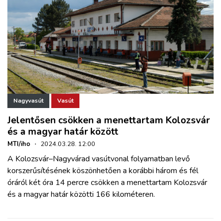
Nagyvasút
Vasút
Jelentősen csökken a menettartam Kolozsvár
és a magyar határ között
MTI/iho
·
2024.03.28. 12:00
A Kolozsvár–Nagyvárad vasútvonal folyamatban levő
korszerűsítésének köszönhetően a korábbi három és fél
óráról két óra 14 percre csökken a menettartam Kolozsvár
és a magyar határ közötti 166 kilométeren.