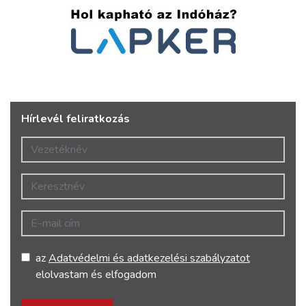
Hírlevél feliratkozás
Vezetéknév
Keresztnév
E-mail cím
az
Adatvédelmi és adatkezelési szabályzatot
elolvastam és elfogadom