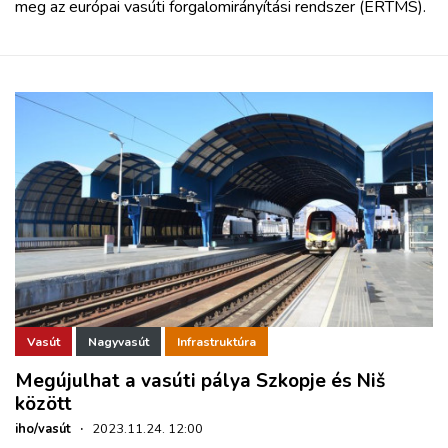
meg az európai vasúti forgalomirányítási rendszer (ERTMS).
Vasút
Nagyvasút
Infrastruktúra
Megújulhat a vasúti pálya Szkopje és Niš
között
iho/vasút
·
2023.11.24. 12:00