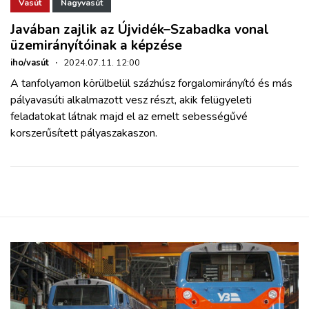
ZÖLDÚT
Vasút
Nagyvasút
Javában zajlik az Újvidék–Szabadka vonal
üzemirányítóinak a képzése
HAJÓZÁS
iho/vasút
·
2024.07.11. 12:00
A tanfolyamon körülbelül százhúsz forgalomirányító és más
BLOG
pályavasúti alkalmazott vesz részt, akik felügyeleti
feladatokat látnak majd el az emelt sebességűvé
ARCHÍVUM
korszerűsített pályaszakaszon.
WEBSHOP
BELÉPÉS
REGISZTRÁCIÓ