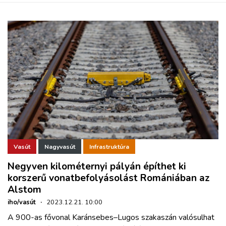
Vasút
Nagyvasút
Infrastruktúra
Negyven kilométernyi pályán építhet ki
korszerű vonatbefolyásolást Romániában az
Alstom
iho/vasút
·
2023.12.21. 10:00
A 900-as fővonal Karánsebes–Lugos szakaszán valósulhat