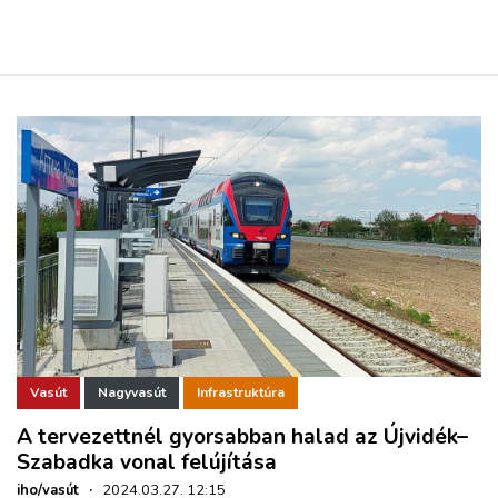
Vasút
Nagyvasút
Infrastruktúra
A tervezettnél gyorsabban halad az Újvidék–
Szabadka vonal felújítása
iho/vasút
·
2024.03.27. 12:15