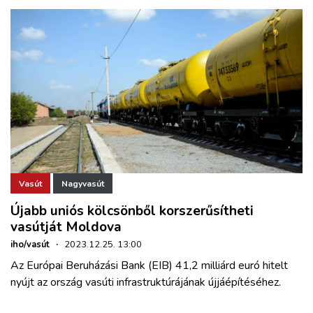
Vasút
Nagyvasút
Újabb uniós kölcsönből korszerűsítheti
vasútját Moldova
iho/vasút
·
2023.12.25. 13:00
Az Európai Beruházási Bank (EIB) 41,2 milliárd euró hitelt
nyújt az ország vasúti infrastruktúrájának újjáépítéséhez.