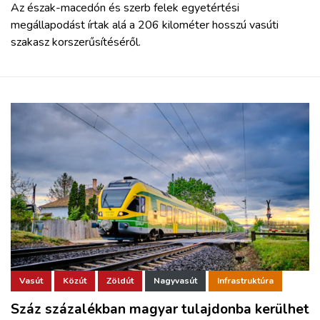
Az észak-macedón és szerb felek egyetértési
megállapodást írtak alá a 206 kilométer hosszú vasúti
szakasz korszerűsítéséről.
Vasút
Közút
Zöldút
Nagyvasút
Infrastruktúra
Száz százalékban magyar tulajdonba kerülhet