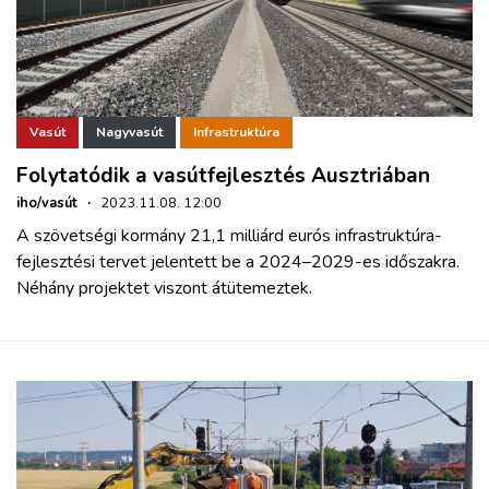
Vasút
Nagyvasút
Infrastruktúra
Folytatódik a vasútfejlesztés Ausztriában
iho/vasút
·
2023.11.08. 12:00
A szövetségi kormány 21,1 milliárd eurós infrastruktúra-
fejlesztési tervet jelentett be a 2024–2029-es időszakra.
Néhány projektet viszont átütemeztek.