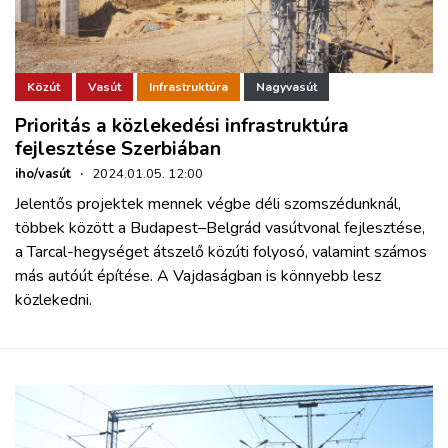
Közút
Vasút
Infrastruktúra
Nagyvasút
Prioritás a közlekedési infrastruktúra
fejlesztése Szerbiában
iho/vasút
·
2024.01.05. 12:00
Jelentős projektek mennek végbe déli szomszédunknál,
többek között a Budapest–Belgrád vasútvonal fejlesztése,
a Tarcal-hegységet átszelő közúti folyosó, valamint számos
más autóút építése. A Vajdaságban is könnyebb lesz
közlekedni.