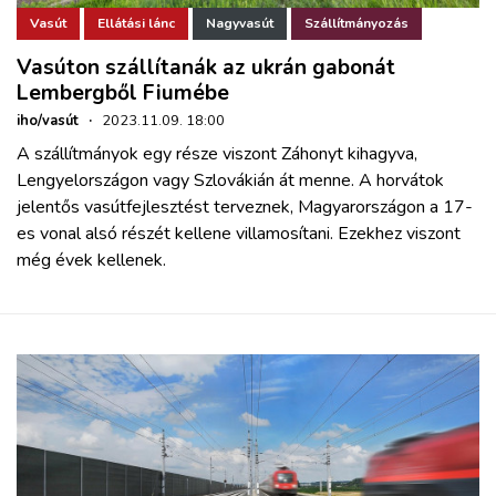
Vasút
Ellátási lánc
Nagyvasút
Szállítmányozás
Vasúton szállítanák az ukrán gabonát
Lembergből Fiumébe
iho/vasút
·
2023.11.09. 18:00
A szállítmányok egy része viszont Záhonyt kihagyva,
Lengyelországon vagy Szlovákián át menne. A horvátok
jelentős vasútfejlesztést terveznek, Magyarországon a 17-
es vonal alsó részét kellene villamosítani. Ezekhez viszont
még évek kellenek.