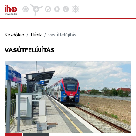
Kezdőlap
Hírek
vasútfelújítás
VASÚT
VASÚTFELÚJÍTÁS
Kosár megtekintése
KÖZÚT
REPÜLÉS
KÖZLEKEDÉSFEJLESZTÉS
ELLÁTÁSI LÁNC