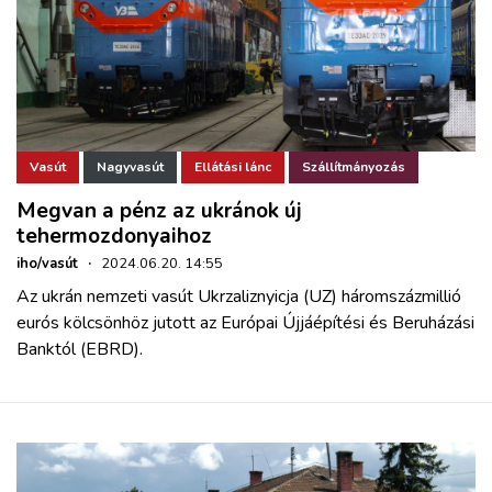
Vasút
Nagyvasút
Ellátási lánc
Szállítmányozás
Megvan a pénz az ukránok új
tehermozdonyaihoz
iho/vasút
·
2024.06.20. 14:55
Az ukrán nemzeti vasút Ukrzaliznyicja (UZ) háromszázmillió
eurós kölcsönhöz jutott az Európai Újjáépítési és Beruházási
Banktól (EBRD).