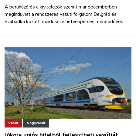
A beruházó és a kivitelezők szerint már decemberben
megindulhat a rendszeres vasúti forgalom Belgrád és
Szabadka között, mindössze hetvenperces menetidővel.
Vasút
Nagyvasút
Jókora uniós hitelből fejlesztheti vasútját