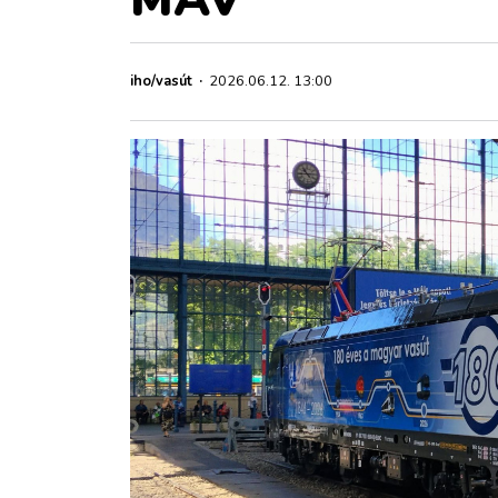
ZÖLDÚT
HAJÓZÁS
iho/vasút
·
2026.06.12. 13:00
BLOG
ARCHÍVUM
WEBSHOP
BELÉPÉS
REGISZTRÁCIÓ