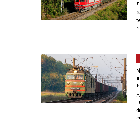
i
A
t
z
N
a
i
A
U
d
e