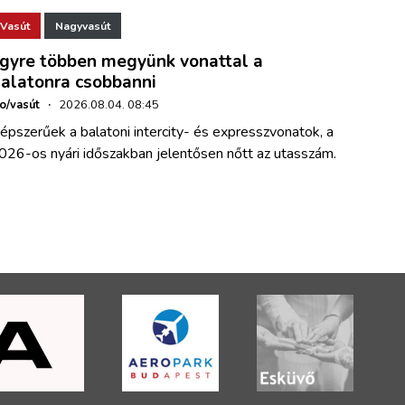
Vasút
Nagyvasút
gyre többen megyünk vonattal a
alatonra csobbanni
ho/vasút
·
2026.08.04. 08:45
épszerűek a balatoni intercity- és expresszvonatok, a
026-os nyári időszakban jelentősen nőtt az utasszám.