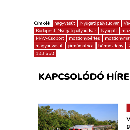
Címkék:
nagyvasút
Nyugati pályaudvar
Ve
Budapest-Nyugati pályaudvar
Nyugati
moz
MÁV-Csoport
mozdonybérlés
mozdonymat
magyar vasút
járműmatrica
bérmozdony
193 658
KAPCSOLÓDÓ HÍRE
V
g