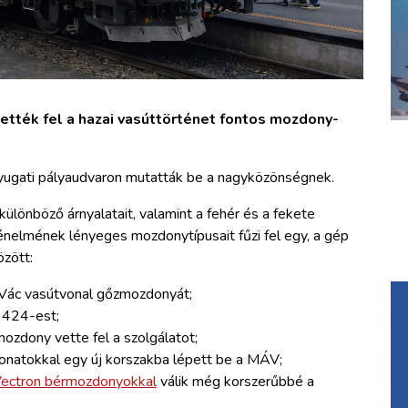
tették fel a hazai vasúttörténet fontos mozdony-
yugati pályaudvaron mutatták be a nagyközönségnek.
ülönböző árnyalatait, valamint a fehér és a fekete
énelmének lényeges mozdonytípusait fűzi fel egy, a gép
özött:
Vác vasútvonal gőzmozdonyát;
s 424-est;
zdony vette fel a szolgálatot;
onatokkal egy új korszakba lépett be a MÁV;
ectron bérmozdonyokkal
válik még korszerűbbé a