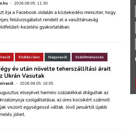
ho.hu
·
2026.08.05. 11:30
zt írja a Facebook oldalán a közlekedési miniszter, hogy
eljes felülvizsgálatot rendelt el a vasúttársaság
öldfelület-kezelési gyakorlatában.
Vasút
Ellátási lánc
Nagyvasút
Szállítmányozás
égy év után növelte teherszállítási árait
z Ukrán Vasutak
ho/vasút
·
2026.08.05. 16:05
ugusztus elsejével harminc százalékkal drágultak az
krzaliznyicja szolgáltatásai, az üres kocsikért számolt
íjak viszont egységessé váltak. Jövő januártól újabb
melés jöhet.