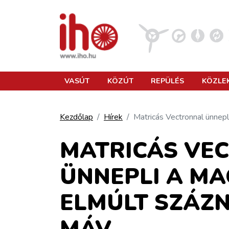
VASÚT
VASÚT
KÖZÚT
REPÜLÉS
KÖZLE
KÖZÚT
Kezdőlap
Hírek
Matricás Vectronnal ünnep
REPÜLÉS
MATRICÁS VE
ÜNNEPLI A M
KÖZLEKEDÉSFEJLESZTÉS
ELMÚLT SZÁZN
ELLÁTÁSI LÁNC
MÁV