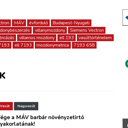
ctron
MÁV
évforduló
Budapest-Nyugati
donybeszerzés
villanymozdony
Siemens Vectron
ricázás
villamos mozdony
ell 193
vasúttörténelem
7193
ell 7193
mozdonymatrica
7193 658
K
Vasút
Nagyvasút
ége a MÁV barbár növényzetirtó
yakorlatának!