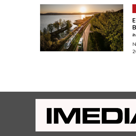
E
B
i
N
2