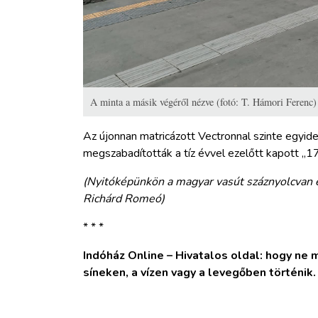
A minta a másik végéről nézve (fotó: T. Hámori Ferenc)
Az újonnan matricázott Vectronnal szinte egyi
megszabadították a tíz évvel ezelőtt kapott „1
(Nyitóképünkön a magyar vasút száznyolcvan 
Richárd Romeó)
* * *
Indóház Online – Hivatalos oldal: hogy ne ma
síneken, a vízen vagy a levegőben történik