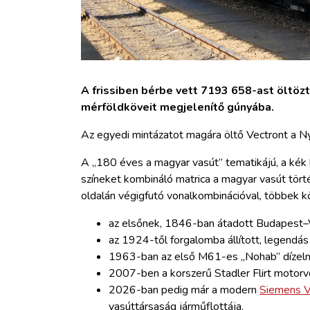
A frissiben bérbe vett 7193 658-ast öltöz
mérföldköveit megjelenítő gúnyába.
Az egyedi mintázatot magára öltő Vectront a N
A „180 éves a magyar vasút” tematikájú, a kék k
színeket kombináló matrica a magyar vasút tört
oldalán végigfutó vonalkombinációval, többek k
az elsőnek, 1846-ban átadott Budapest–
az 1924-től forgalomba állított, legendá
1963-ban az első M61-es „Nohab” dízelmo
2007-ben a korszerű Stadler Flirt motorv
2026-ban pedig már a modern
Siemens V
vasúttársaság járműflottája.