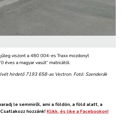
dejűleg viszont a 480 004-es Traxx mozdonyt
70 éves a magyar vasút” matricától.
évét hirdető 7193 658-as Vectron. Fotó: Szenderák
radj le semmiről, ami a földön, a föld alatt, a
. Csatlakozz hozzánk!
Klikk, és like a Facebookon!