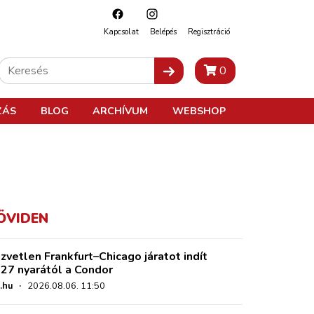
Kapcsolat
Belépés
Regisztráció
0
ZÁS
BLOG
ARCHÍVUM
WEBSHOP
ÖVIDEN
zvetlen Frankfurt–Chicago járatot indít
27 nyarától a Condor
.hu
·
2026.08.06. 11:50