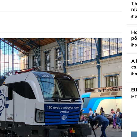
Th
mo
iho
Ho
pő
iho
A 
cs
ih
El
MT