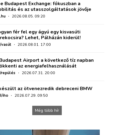
e Budapest Exchange: fókuszban a
bilitás és az utasszolgáltatások jövője
.hu
·
2026.08.05. 09:20
gyan fér fel egy ágyú egy kisvasúti
rekocsira? Lehet, Pálházán kiderül!
/vasút
·
2026.08.01. 17:00
Budapest Airport a következő tíz napban
ökkenti az energiafelhasználását
o/repülés
·
2026.07.31. 20:00
készült az ötvenezredik debreceni BMW
I/iho
·
2026.07.29. 09:50
Még több hír