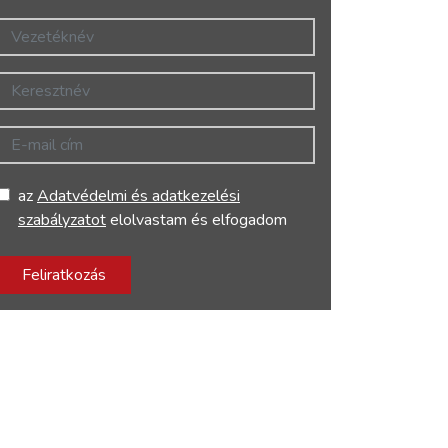
Vezetéknév
Keresztnév
E-mail cím
az
Adatvédelmi és adatkezelési
szabályzatot
elolvastam és elfogadom
Feliratkozás