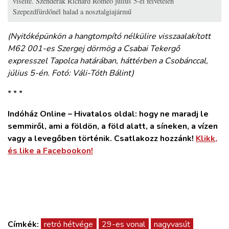
viselte. Szenderák Richárd Rómeó július 5-ei felvételén
Szepezdfürdőnél halad a nosztalgiajármű
(Nyitóképünkön a hangtompító nélkülire visszaalakított
M62 001-es Szergej dörmög a Csabai Tekergő
expresszel Tapolca határában, háttérben a Csobánccal,
július 5-én. Fotó: Váli-Tóth Bálint)
* * *
Indóház Online – Hivatalos oldal: hogy ne maradj le
semmiről, ami a földön, a föld alatt, a síneken, a vízen
vagy a levegőben történik. Csatlakozz hozzánk!
Klikk,
és like a Facebookon!
Címkék:
retró hétvége
29-es vonal
nagyvasút