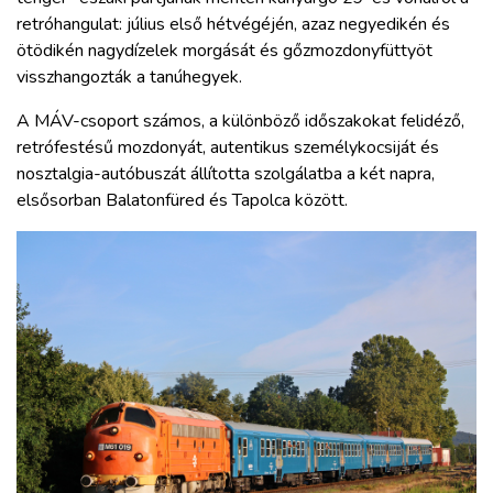
retróhangulat: július első hétvégéjén, azaz negyedikén és
ötödikén nagydízelek morgását és gőzmozdonyfüttyöt
visszhangozták a tanúhegyek.
A MÁV-csoport számos, a különböző időszakokat felidéző,
retrófestésű mozdonyát, autentikus személykocsiját és
nosztalgia-autóbuszát állította szolgálatba a két napra,
elsősorban Balatonfüred és Tapolca között.