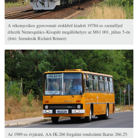
A vékonycsíkos gyorsvonati stokkból kiadott 19784-es személlyel
érkezik Nemesgulács-Kisapáti megállóhelyre az M61 001, július 5-én
(fotó: Szenderák Richárd Rómeó)
Az 1989-es évjáratú, AA-IK-266 forgalmi rendszámú Ikarus 266.25-