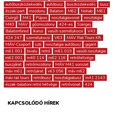
autóbuszközlekedés
autóbusz
buszközlekedés
busz
északi part
mozdony
Balaton
M62
Nohab
M61
Csörgő
M41
Púpos
nosztalgiavonat
nosztalgia
M40
MÁV
gőzmozdony
424-es
Szergej
Balatonfüred
Ikarus
vasúti személykocsi
V43
424 247
személykocsi
V63
MÁV Rail Tours Kft.
MÁV-Csoport
szili
nosztalgia autóbusz
gigant
m61 001
bivaly
retró
m61 019
vasúti nosztalgia
m62 001
m40 114
m62 116
retróhétvége
buszjárat
retrómozdony
MÁV M41 sorozat
máv m61
retrójárat
v63 056
máv m62
máv rail tours
retróbusz
nosztalgiabusz
m41 2143
észak-balatoni retró hétvége
retróvonat
424
KAPCSOLÓDÓ HÍREK