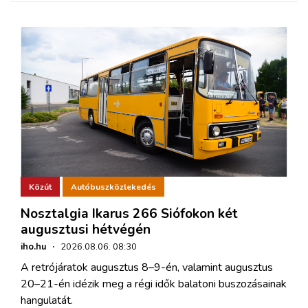
Közút
Autóbuszközlekedés
Nosztalgia Ikarus 266 Siófokon két
augusztusi hétvégén
iho.hu
·
2026.08.06. 08:30
A retrójáratok augusztus 8–9-én, valamint augusztus
20–21-én idézik meg a régi idők balatoni buszozásainak
hangulatát.