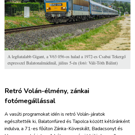
A legfiatalabb Gigant, a V63 056-os halad a 1972-es Csabai Tekergő
expresszel Balatonalmádinál, július 5-én (fotó: Váli-Tóth Bálint)
Retró Volán-élmény, zánkai
fotómegállással
A vasúti programokat idén is retró Volán-járatok
egészítették ki, Balatonfüred és Tapolca között kétóránként
indulva, a 71-es főúton Zánka-Köveskált, Badacsonyt és