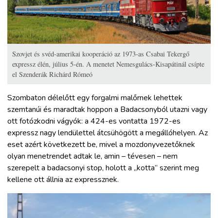
Szovjet és svéd-amerikai kooperáció az 1973-as Csabai Tekergő
expressz élén, július 5-én. A menetet Nemesgulács-Kisapátinál csípte
el Szenderák Richárd Rómeó
Szombaton délelőtt egy forgalmi malőrnek lehettek
szemtanúi és maradtak hoppon a Badacsonyból utazni vagy
ott fotózkodni vágyók: a 424-es vontatta 1972-es
expressz nagy lendülettel átcsühögött a megállóhelyen. Az
eset azért következett be, mivel a mozdonyvezetőknek
olyan menetrendet adtak le, amin – tévesen – nem
szerepelt a badacsonyi stop, holott a „kotta” szerint meg
kellene ott állnia az expressznek.