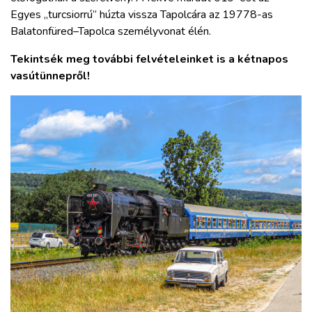
Egyes „turcsiorrú” húzta vissza Tapolcára az 19778-as
Balatonfüred–Tapolca személyvonat élén.
Tekintsék meg további felvételeinket is a kétnapos
vasútünnepről!