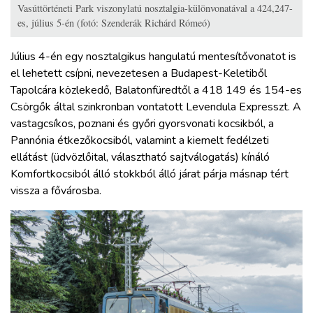
Vasúttörténeti Park viszonylatú nosztalgia-különvonatával a 424,247-
es, július 5-én (fotó: Szenderák Richárd Rómeó)
Július 4-én egy nosztalgikus hangulatú mentesítővonatot is
el lehetett csípni, nevezetesen a Budapest-Keletiből
Tapolcára közlekedő, Balatonfüredtől a 418 149 és 154-es
Csörgők által szinkronban vontatott Levendula Expresszt. A
vastagcsíkos, poznani és győri gyorsvonati kocsikból, a
Pannónia étkezőkocsiból, valamint a kiemelt fedélzeti
ellátást (üdvözlőital, választható sajtválogatás) kínáló
Komfortkocsiból álló stokkból álló járat párja másnap tért
vissza a fővárosba.