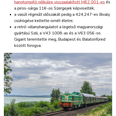
hangtompító nélkülire visszaalakított M62 001-es
és
a piros-sárga 116-os Szergejek képviselték;
a vasút régmúlt időszakát pedig a 424,247-es Bivaly
csühögése keltette ismét életre;
a retró-villanyhangulatot a legelső magyarországi
gyártású Szili, a V43 1008-as és a V63 056-os
Gigant teremtette meg, Budapest és Balatonfüred
között forogva.