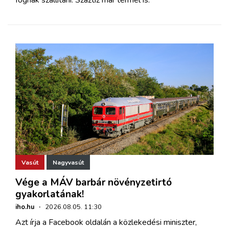
fognak szállítani. Száztíz már termel is.
Vasút
Nagyvasút
Vége a MÁV barbár növényzetirtó
gyakorlatának!
iho.hu
·
2026.08.05. 11:30
Azt írja a Facebook oldalán a közlekedési miniszter,