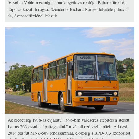
ös volt a Volán-nosztalgiajáratok egyik szereplője, Balatonfüred és
Tapolca között forogva. Szenderák Richárd Rómeó felvétele július 5-
én, Szepezdfürdőnél készült
Az eredetileg 1978-as évjáratú, 1996-ban vázcserés átépítésen átesett
Ikarus 266-ossal is "pattoghattak" a vállalkozó szelleműek. A kocsi
2014 óta fut MNZ-589 rendszámmal, előzőleg a BPD-013 azonosítót