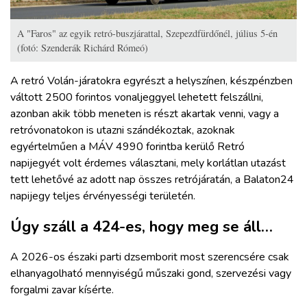
A "Faros" az egyik retró-buszjárattal, Szepezdfürdőnél, július 5-én
(fotó: Szenderák Richárd Rómeó)
A retró Volán-járatokra egyrészt a helyszínen, készpénzben
váltott 2500 forintos vonaljeggyel lehetett felszállni,
azonban akik több meneten is részt akartak venni, vagy a
retróvonatokon is utazni szándékoztak, azoknak
egyértelműen a MÁV 4990 forintba kerülő Retró
napijegyét volt érdemes választani, mely korlátlan utazást
tett lehetővé az adott nap összes retrójáratán, a Balaton24
napijegy teljes érvényességi területén.
Úgy száll a 424-es, hogy meg se áll…
A 2026-os északi parti dzsemborit most szerencsére csak
elhanyagolható mennyiségű műszaki gond, szervezési vagy
forgalmi zavar kísérte.