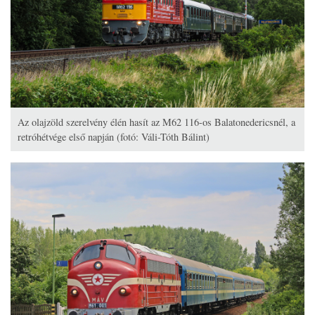
Az olajzöld szerelvény élén hasít az M62 116-os Balatonedericsnél, a
retróhétvége első napján (fotó: Váli-Tóth Bálint)