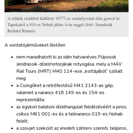
A telikék stokkból kiállított 19777-es személyvonat élén gyorsít ki
Tapolcáról a 019-es Nohab július 4-én reggel (fotó: Szenderák
Richárd Rómeó)
A vontatójárműveket illetően
nem maradhatott ki az idén hatvanéves Púposok
Jendrassik-dízelmotorjának rotyogása, mely a MÁV
Rail Tours (MRT) M40 114-ese „kottájából” szólalt
meg;
a Csörgőket a retrófestésű M41 2143-as gép,
valamint a narancs 418 149-es és 154-es
reprezentálta;
az egykori balatoni dízelhangulat felidézéséért a piros,
csíkos M61 001-es és a telinarancs 019-es Nohab
felelt;
a szovjet szekciót az eredeti színterv szerinti, telipiros,