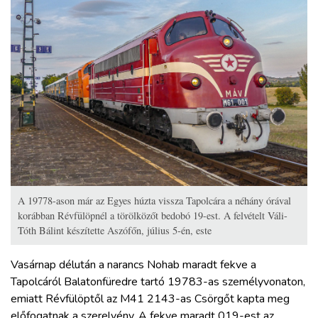
A 19778-ason már az Egyes húzta vissza Tapolcára a néhány órával
korábban Révfülöpnél a törölközőt bedobó 19-est. A felvételt Váli-
Tóth Bálint készítette Aszófőn, július 5-én, este
Vasárnap délután a narancs Nohab maradt fekve a
Tapolcáról Balatonfüredre tartó 19783-as személyvonaton,
emiatt Révfülöptől az M41 2143-as Csörgőt kapta meg
előfogatnak a szerelvény. A fekve maradt 019-est az