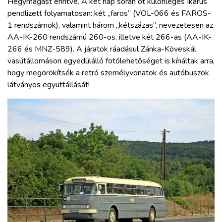
Hegymagast érintve. A két nap során öt különleges Ikarus
pendlizett folyamatosan: két „faros” (VOL-066 és FAROS-
1 rendszámok), valamint három „kétszázas”, nevezetesen az
AA-IK-260 rendszámú 260-os, illetve két 266-as (AA-IK-
266 és MNZ-589). A járatok ráadásul Zánka-Köveskál
vasútállomáson egyedülálló fotólehetőséget is kínáltak arra,
hogy megörökítsék a retró személyvonatok és autóbuszok
látványos együttállását!