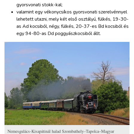
gyorsvonati stokk-kal;
valamint egy vékonycsíkos gyorsvonati szerelvénnyel
lehetett utazni, mely két első osztályú, fülkés, 19-30-
as Ad kocsiból, négy, fülkés, 20-37-es Bd kocsiból és
egy 94-80-as Dd poggyászkocsiból állt.
Nemesgulács-Kisapátinál halad Szombathely–Tapolca–Magyar