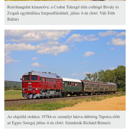
Retróhangulat kimaxolva: a Csabai Tekergő élén csühögő Bivaly és
Zsiguli együttállása Szepezdfürdőnél, július 4-én (fotó: Váli-Tóth
Bálint)
Az olajzöld stokkos 19784-es személyt húzva dübörög Tapolca előtt
az Egyes Szergej július 4-én (fotó: Szenderák Richárd Rómeó)