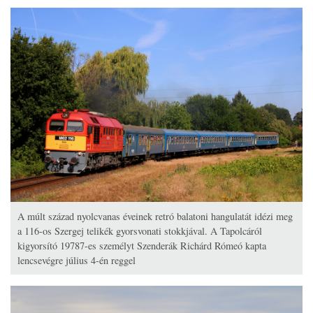
A múlt század nyolcvanas éveinek retró balatoni hangulatát idézi meg
a 116-os Szergej telikék gyorsvonati stokkjával. A Tapolcáról
kigyorsító 19787-es személyt Szenderák Richárd Rómeó kapta
lencsevégre július 4-én reggel