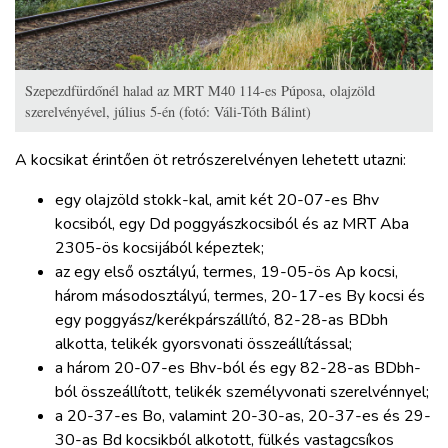
Szepezdfürdőnél halad az MRT M40 114-es Púposa, olajzöld
szerelvényével, július 5-én (fotó: Váli-Tóth Bálint)
A kocsikat érintően öt retrószerelvényen lehetett utazni:
egy olajzöld stokk-kal, amit két 20-07-es Bhv
kocsiból, egy Dd poggyászkocsiból és az MRT Aba
2305-ös kocsijából képeztek;
az egy első osztályú, termes, 19-05-ös Ap kocsi,
három másodosztályú, termes, 20-17-es By kocsi és
egy poggyász/kerékpárszállító, 82-28-as BDbh
alkotta, telikék gyorsvonati összeállítással;
a három 20-07-es Bhv-ból és egy 82-28-as BDbh-
ból összeállított, telikék személyvonati szerelvénnyel;
a 20-37-es Bo, valamint 20-30-as, 20-37-es és 29-
30-as Bd kocsikból alkotott, fülkés vastagcsíkos