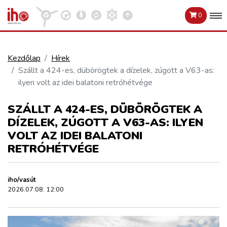
0
Kezdőlap
Hírek
Szállt a 424-es, dübörögtek a dízelek, zúgott a V63-as:
VASÚT
ilyen volt az idei balatoni retróhétvége
Kosár megtekintése
SZÁLLT A 424-ES, DÜBÖRÖGTEK A
KÖZÚT
DÍZELEK, ZÚGOTT A V63-AS: ILYEN
VOLT AZ IDEI BALATONI
REPÜLÉS
RETRÓHÉTVÉGE
KÖZLEKEDÉSFEJLESZTÉS
iho/vasút
2026.07.08. 12:00
ELLÁTÁSI LÁNC