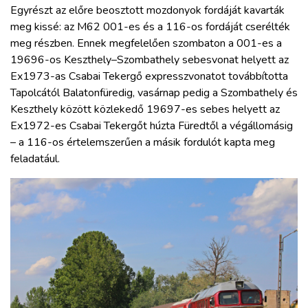
Egyrészt az előre beosztott mozdonyok fordáját kavarták
meg kissé: az M62 001-es és a 116-os fordáját cserélték
meg részben. Ennek megfelelően szombaton a 001-es a
19696-os Keszthely–Szombathely sebesvonat helyett az
Ex1973-as Csabai Tekergő expresszvonatot továbbította
Tapolcától Balatonfüredig, vasárnap pedig a Szombathely és
Keszthely között közlekedő 19697-es sebes helyett az
Ex1972-es Csabai Tekergőt húzta Füredtől a végállomásig
– a 116-os értelemszerűen a másik fordulót kapta meg
feladatául.