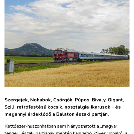
ZÖLDÚT
HAJÓZÁS
BLOG
ARCHÍVUM
WEBSHOP
BELÉPÉS
Szergejek, Nohabok, Csörgők, Púpos, Bivaly, Gigant,
Szili, retrófestésű kocsik, nosztalgia-Ikarusok – és
REGISZTRÁCIÓ
megannyi érdeklődő a Balaton északi partján.
Kettőezer-huszonhatban sem hiányozhatott a „magyar
tenger” északi partjának mentén kanyargó 29-es vonalról a