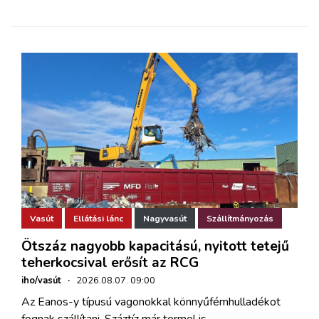
Vasút
Ellátási lánc
Nagyvasút
Szállítmányozás
Ötszáz nagyobb kapacitású, nyitott tetejű
teherkocsival erősít az RCG
iho/vasút
·
2026.08.07. 09:00
Az Eanos-y típusú vagonokkal könnyűfémhulladékot