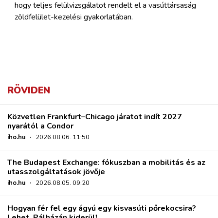
hogy teljes felülvizsgálatot rendelt el a vasúttársaság
zöldfelület-kezelési gyakorlatában.
RÖVIDEN
Közvetlen Frankfurt–Chicago járatot indít 2027
nyarától a Condor
iho.hu
·
2026.08.06. 11:50
The Budapest Exchange: fókuszban a mobilitás és az
utasszolgáltatások jövője
iho.hu
·
2026.08.05. 09:20
Hogyan fér fel egy ágyú egy kisvasúti pőrekocsira?
Lehet, Pálházán kiderül!