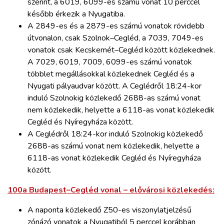
szerint, a 6019, 6099-es számú vonat 10 perccel
később érkezik a Nyugatiba.
A 2849-es és a 2879-es számú vonatok rövidebb
útvonalon, csak Szolnok–Cegléd, a 7039, 7049-es
vonatok csak Kecskemét–Cegléd között közlekednek.
A 7029, 6019, 7009, 6099-es számú vonatok
többlet megállásokkal közlekednek Cegléd és a
Nyugati pályaudvar között. A Ceglédről 18:24-kor
induló Szolnokig közlekedő 2688-as számú vonat
nem közlekedik, helyette a 6118-as vonat közlekedik
Cegléd és Nyíregyháza között.
A Ceglédről 18:24-kor induló Szolnokig közlekedő
2688-as számú vonat nem közlekedik, helyette a
6118-as vonat közlekedik Cegléd és Nyíregyháza
között.
100a Budapest–Cegléd vonal – elővárosi közlekedés:
A naponta közlekedő Z50-es viszonylatjelzésű
zónázó vonatok a Nyugatiból 5 perccel korábban