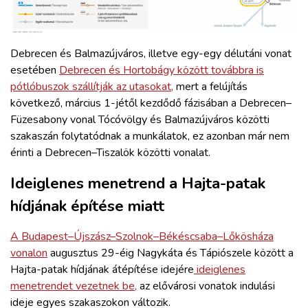
Debrecen és Balmazújváros, illetve egy-egy délutáni vonat
esetében
Debrecen és Hortobágy között továbbra is
pótlóbuszok szállítják az utasokat,
mert a felújítás
következő, március 1-jétől kezdődő fázisában a Debrecen–
Füzesabony vonal Tócóvölgy és Balmazújváros közötti
szakaszán folytatódnak a munkálatok, ez azonban már nem
érinti a Debrecen–Tiszalök közötti vonalat.
Ideiglenes menetrend a Hajta-patak
hídjának építése miatt
A Budapest–Újszász–Szolnok–Békéscsaba–Lőkösháza
vonalon
augusztus 29-éig Nagykáta és Tápiószele között a
Hajta-patak hídjának átépítése idejére
ideiglenes
menetrendet vezetnek be,
az elővárosi vonatok indulási
ideje egyes szakaszokon változik.