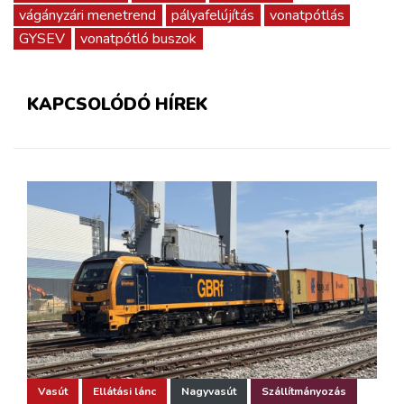
vágányzári menetrend
pályafelújítás
vonatpótlás
GYSEV
vonatpótló buszok
KAPCSOLÓDÓ HÍREK
Vasút
Ellátási lánc
Nagyvasút
Szállítmányozás