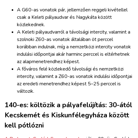
A G60-as vonatok pár, jellemzően reggeli kivétellel
csak a Keleti pályaudvar és Nagykáta között
közlekednek.
A Keleti pályaudvarról a távolsági intercity, valamint a
szolnoki Z60-as vonatok általában öt perccel
korábban indulnak, míg a nemzetközi intercity vonatok
indulási időpontjai akár harminc perccel is eltérhetnek
az alapmenetrendhez képest.
A főváros felé közlekedő távolsági és nemzetközi
intercity, valamint a Z60-as vonatok indulási időpontjai
az eredeti menetrendhez képest 5–25 perccel is
változik.
140-es: költözik a pályafelújítás: 30-ától
Kecskemét és Kiskunfélegyháza között
kell pótlózni