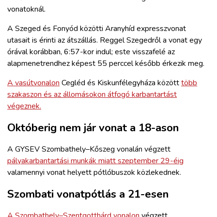
vonatoknál.
A Szeged és Fonyód közötti Aranyhíd expresszvonat
utasait is érinti az átszállás. Reggel Szegedről a vonat egy
órával korábban, 6:57-kor indul; este visszafelé az
alapmenetrendhez képest 55 perccel később érkezik meg.
A vasútvonalon
Cegléd és Kiskunfélegyháza között
több
szakaszon és az állomásokon átfogó karbantartást
végeznek.
Októberig nem jár vonat a 18-ason
A GYSEV Szombathely–Kőszeg vonalán végzett
pályakarbantartási munkák miatt szeptember 29-éig
valamennyi vonat helyett pótlóbuszok közlekednek.
Szombati vonatpótlás a 21-esen
A Szombathely–Szentgotthárd vonalon
végzett