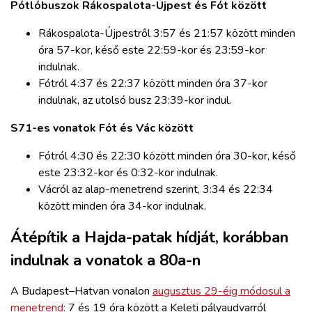
Pótlóbuszok Rákospalota-Újpest és Fót között
Rákospalota-Újpestről 3:57 és 21:57 között minden
óra 57-kor, késő este 22:59-kor és 23:59-kor
indulnak.
Fótról 4:37 és 22:37 között minden óra 37-kor
indulnak, az utolsó busz 23:39-kor indul.
S71-es vonatok Fót és Vác között
Fótról 4:30 és 22:30 között minden óra 30-kor, késő
este 23:32-kor és 0:32-kor indulnak.
Vácról az alap-menetrend szerint, 3:34 és 22:34
között minden óra 34-kor indulnak.
Átépítik a Hajda-patak hídját, korábban
indulnak a vonatok a 80a-n
A Budapest–Hatvan vonalon
augusztus 29-éig módosul a
menetrend:
7 és 19 óra között a Keleti pályaudvarról