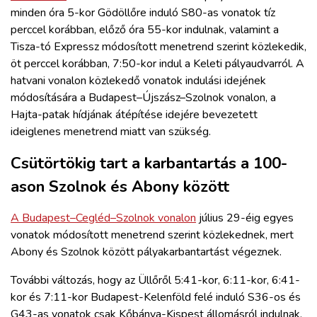
minden óra 5-kor Gödöllőre induló S80-as vonatok tíz
perccel korábban, előző óra 55-kor indulnak, valamint a
Tisza-tó Expressz módosított menetrend szerint közlekedik,
öt perccel korábban, 7:50-kor indul a Keleti pályaudvarról. A
hatvani vonalon közlekedő vonatok indulási idejének
módosítására a Budapest–Újszász–Szolnok vonalon, a
Hajta-patak hídjának átépítése idejére bevezetett
ideiglenes menetrend miatt van szükség.
Csütörtökig tart a karbantartás a 100-
ason Szolnok és Abony között
A Budapest–Cegléd–Szolnok vonalon
július 29-éig egyes
vonatok módosított menetrend szerint közlekednek, mert
Abony és Szolnok között pályakarbantartást végeznek.
További változás, hogy az Üllőről 5:41-kor, 6:11-kor, 6:41-
kor és 7:11-kor Budapest-Kelenföld felé induló S36-os és
G43-as vonatok csak Kőbánya-Kispest állomásról indulnak.