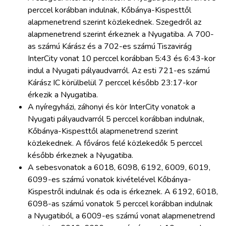
perccel korábban indulnak, Kőbánya-Kispesttől
alapmenetrend szerint közlekednek. Szegedről az
alapmenetrend szerint érkeznek a Nyugatiba. A 700-
as számú Kárász és a 702-es számú Tiszavirág
InterCity vonat 10 perccel korábban 5:43 és 6:43-kor
indul a Nyugati pályaudvarról. Az esti 721-es számú
Kárász IC körülbelül 7 perccel később 23:17-kor
érkezik a Nyugatiba.
A nyíregyházi, záhonyi és kör InterCity vonatok a
Nyugati pályaudvarról 5 perccel korábban indulnak,
Kőbánya-Kispesttől alapmenetrend szerint
közlekednek. A főváros felé közlekedők 5 perccel
később érkeznek a Nyugatiba.
A sebesvonatok a 6018, 6098, 6192, 6009, 6019,
6099-es számú vonatok kivételével Kőbánya-
Kispestről indulnak és oda is érkeznek. A 6192, 6018,
6098-as számú vonatok 5 perccel korábban indulnak
a Nyugatiból, a 6009-es számú vonat alapmenetrend