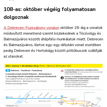
108-as: október végéig folyamatosan
dolgoznak
A Debrecen–Füzesabony vonalon
október 28-áig a vonatok
módosított menetrend szerint közlekednek a Tócóvölgy és
Balmazújváros közötti átépítési munkálatok miatt. Debrecen
és Balmazújváros, illetve egy-egy délutáni vonat esetében
pedig Debrecen és Hortobágy között pótlóbuszok szállítják
az utasokat.