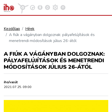
Kezdőlap
Hírek
A fiúk a vágányban dolgoznak: pályafelújítások és
VASÚT
menetrendi módosítások július 26-ától
Kosár megtekintése
A FIÚK A VÁGÁNYBAN DOLGOZNAK:
KÖZÚT
PÁLYAFELÚJÍTÁSOK ÉS MENETRENDI
MÓDOSÍTÁSOK JÚLIUS 26-ÁTÓL
REPÜLÉS
iho/vasút
KÖZLEKEDÉSFEJLESZTÉS
2021.07.25. 09:00
ELLÁTÁSI LÁNC