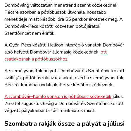
Dombóvárig változatlan menetrend szerint közlekednek,
Pécsre azonban a pótlóbuszok útvonala, hosszabb
menetideje miatt később, óra 55 perckor érkeznek meg. A
Dombóvár–Pécs közötti közvetlen pótlójáratok
Szentlőrincet nem érintik.
A Győr–Pécs közötti Helikon Interrégió vonatok Dombóvár
alsó helyett Dombóvár állomásig közlekednek,
ott
csatlakoznak a pótlóbuszokhoz.
A személyvonatok helyett Dombóvár és Szentlőrinc között
szállítják pótlóbuszok az utasokat, ezért a személyvonatok
Pécsről korábban indulnak, illetve később is érkeznek.
A Dombóvár–Komló vonalon is pótlóbusz közlekedik
július
26-ától augusztus 6-áig a Dombóvár és Szentlőrinc között
végzett pályakarbantartási munkálatok miatt.
Szombatra rakják össze a pályát a júliusi