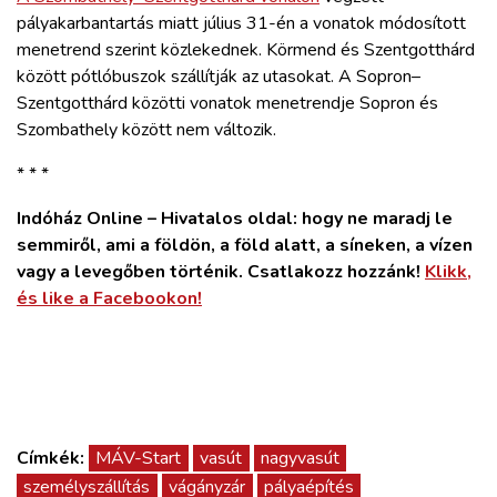
pályakarbantartás miatt július 31-én a vonatok módosított
menetrend szerint közlekednek. Körmend és Szentgotthárd
között pótlóbuszok szállítják az utasokat. A Sopron–
Szentgotthárd közötti vonatok menetrendje Sopron és
Szombathely között nem változik.
* * *
Indóház Online – Hivatalos oldal: hogy ne maradj le
semmiről, ami a földön, a föld alatt, a síneken, a vízen
vagy a levegőben történik. Csatlakozz hozzánk!
Klikk,
és like a Facebookon!
Címkék:
MÁV-Start
vasút
nagyvasút
személyszállítás
vágányzár
pályaépítés