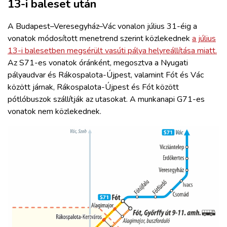
13-i baleset után
A Budapest–Veresegyház–Vác vonalon július 31-éig a
vonatok módosított menetrend szerint közlekednek
a július
13-i balesetben megsérült vasúti pálya helyreállítása miatt.
Az S71-es vonatok óránként, megosztva a Nyugati
pályaudvar és Rákospalota-Újpest, valamint Fót és Vác
között járnak, Rákospalota-Újpest és Fót között
pótlóbuszok szállítják az utasokat. A munkanapi G71-es
vonatok nem közlekednek.