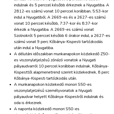
indulnak és 5 perccel később érkeznek a Nyugatiba. A
2812-es számú vonat 10 perccel korábban, 5:53-kor
indul a Nyugatiból. A 2669-es és a 2627-es számú
vonat 10 perccel később, 7:37-kor és 8:37-kor
érkezik a Nyugatiba. A 2669-es számú vonat
Szolnokról 5 perccel később 6 órakor indul, a 2627-es
számú vonat 9 perc Kőbánya-Kispesti tartózkodás
után indul a Nyugatiba.
A délutáni időszakban munkanapokon közlekedő Z50-
es viszonylatjelzésű zónázó vonatok a Nyugati
pályaudvarról 10 perccel korábban indulnak, Kőbánya-
Kispesttől alapmenetrend szerint közlekednek, 8 perc
Kőbánya-Kispesti tartózkodás után.
A munkanapokon közlekedő monori S50-es
viszonylatjelzésű személyvonatok a Nyugati
pályaudvar helyett Kőbánya-Kispestről indulnak és
oda is érkeznek.
A naponta közlekedő monori S50-es