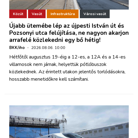
Közút
Vasút
Infrastruktúra
Városi vasút
Újabb ütemébe lép az újpesti István út és
Pozsonyi utca felújítása, ne nagyon akarjon
arrafelé közlekedni egy bő hétig!
BKK/iho
·
2026.08.06. 10:00
Hétfőtől augusztus 19-éig a 12-es, a 12A és a 14-es
villamosok nem járnak, helyettük pótlóbuszok
közlekednek. Az érintett utakon jelentős torlódásokra,
hosszabb menetidőkre kell számítani.