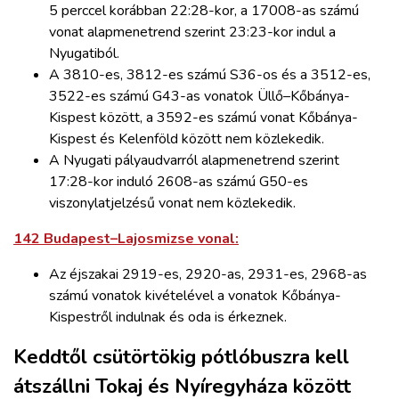
5 perccel korábban 22:28-kor, a 17008-as számú
vonat alapmenetrend szerint 23:23-kor indul a
Nyugatiból.
A 3810-es, 3812-es számú S36-os és a 3512-es,
3522-es számú G43-as vonatok Üllő–Kőbánya-
Kispest között, a 3592-es számú vonat Kőbánya-
Kispest és Kelenföld között nem közlekedik.
A Nyugati pályaudvarról alapmenetrend szerint
17:28-kor induló 2608-as számú G50-es
viszonylatjelzésű vonat nem közlekedik.
142 Budapest–Lajosmizse vonal:
Az éjszakai 2919-es, 2920-as, 2931-es, 2968-as
számú vonatok kivételével a vonatok Kőbánya-
Kispestről indulnak és oda is érkeznek.
Keddtől csütörtökig pótlóbuszra kell
átszállni Tokaj és Nyíregyháza között