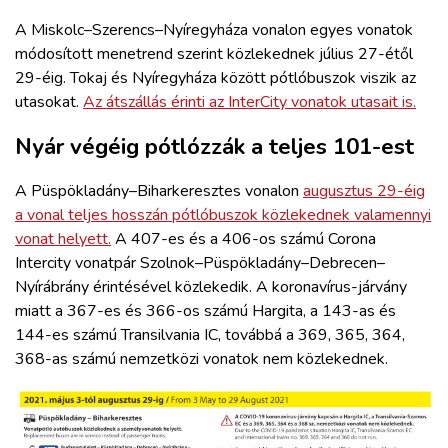
A Miskolc–Szerencs–Nyíregyháza vonalon egyes vonatok
módosított menetrend szerint közlekednek július 27-étől
29-éig. Tokaj és Nyíregyháza között pótlóbuszok viszik az
utasokat.
Az átszállás érinti az InterCity vonatok utasait is.
Nyár végéig pótlózzák a teljes 101-est
A Püspökladány–Biharkeresztes vonalon
augusztus 29-éig
a vonal teljes hosszán pótlóbuszok közlekednek valamennyi
vonat helyett.
A 407-es és a 406-os számú Corona
Intercity vonatpár Szolnok–Püspökladány–Debrecen–
Nyírábrány érintésével közlekedik. A koronavírus-járvány
miatt a 367-es és 366-os számú Hargita, a 143-as és
144-es számú Transilvania IC, továbbá a 369, 365, 364,
368-as számú nemzetközi vonatok nem közlekednek.