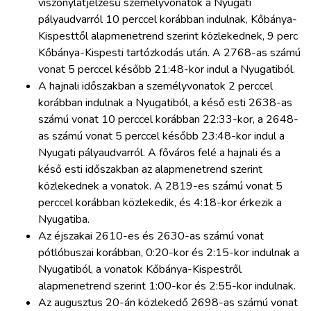
viszonylatjelzésű személyvonatok a Nyugati
pályaudvarról 10 perccel korábban indulnak, Kőbánya-
Kispesttől alapmenetrend szerint közlekednek, 9 perc
Kőbánya-Kispesti tartózkodás után. A 2768-as számú
vonat 5 perccel később 21:48-kor indul a Nyugatiból.
A hajnali időszakban a személyvonatok 2 perccel
korábban indulnak a Nyugatiból, a késő esti 2638-as
számú vonat 10 perccel korábban 22:33-kor, a 2648-
as számú vonat 5 perccel később 23:48-kor indul a
Nyugati pályaudvarról. A főváros felé a hajnali és a
késő esti időszakban az alapmenetrend szerint
közlekednek a vonatok. A 2819-es számú vonat 5
perccel korábban közlekedik, és 4:18-kor érkezik a
Nyugatiba.
Az éjszakai 2610-es és 2630-as számú vonat
pótlóbuszai korábban, 0:20-kor és 2:15-kor indulnak a
Nyugatiból, a vonatok Kőbánya-Kispestről
alapmenetrend szerint 1:00-kor és 2:55-kor indulnak.
Az augusztus 20-án közlekedő 2698-as számú vonat