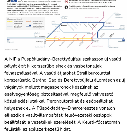
A NIF a Püspökladány–Berettyóújfalu szakaszon új vasúti
pályát épít ki korszerűbb sínek és vasbetonaljak
felhasználásával. A vasúti átjárókat Strail burkolattal
korszerűsítik. Báránd, Sáp és Berettyóújfalu állomáson az új
vágányok mellett magasperonok készülnek az
esélyegyenlőség biztosításával, megfelelő vakvezető
közlekedési utakkal. Peronbútorokat és esőbeállókat
helyeznek el. A Püspökladány–Biharkeresztes vonalon
elkezdik a vasútvillamosítást, felsővezetéki oszlopok
beállítását, a vezetékek szerelését. A Keleti-főcsatornán
felújítják az acélszerkezetű hidat.