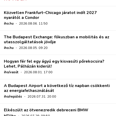
Közvetlen Frankfurt–Chicago járatot indít 2027
nyarától a Condor
iho.hu
·
2026.08.06. 11:50
The Budapest Exchange: fókuszban a mobilitás és az
utasszolgáltatások jövője
iho.hu
·
2026.08.05. 09:20
Hogyan fér fel egy ágyú egy kisvasúti pőrekocsira?
Lehet, Pálházán kiderül!
iho/vasút
·
2026.08.01. 17:00
A Budapest Airport a következő tíz napban csökkenti
az energiafelhasználását
iho/repülés
·
2026.07.31. 20:00
Elkészült az ötvenezredik debreceni BMW
MTI/iho
·
2026.07.29. 09:50