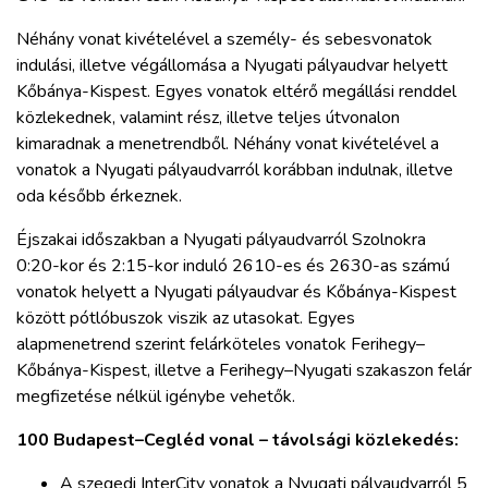
Néhány vonat kivételével a személy- és sebesvonatok
indulási, illetve végállomása a Nyugati pályaudvar helyett
Kőbánya-Kispest. Egyes vonatok eltérő megállási renddel
közlekednek, valamint rész, illetve teljes útvonalon
kimaradnak a menetrendből. Néhány vonat kivételével a
vonatok a Nyugati pályaudvarról korábban indulnak, illetve
oda később érkeznek.
Éjszakai időszakban a Nyugati pályaudvarról Szolnokra
0:20-kor és 2:15-kor induló 2610-es és 2630-as számú
vonatok helyett a Nyugati pályaudvar és Kőbánya-Kispest
között pótlóbuszok viszik az utasokat. Egyes
alapmenetrend szerint felárköteles vonatok Ferihegy–
Kőbánya-Kispest, illetve a Ferihegy–Nyugati szakaszon felár
megfizetése nélkül igénybe vehetők.
100 Budapest–Cegléd vonal – távolsági közlekedés:
A szegedi InterCity vonatok a Nyugati pályaudvarról 5