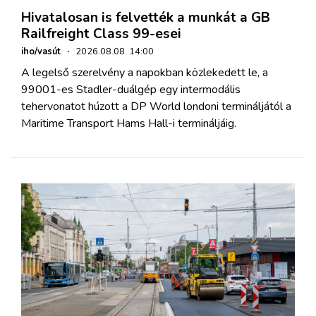
Hivatalosan is felvették a munkát a GB
Railfreight Class 99-esei
iho/vasút
·
2026.08.08. 14:00
A legelső szerelvény a napokban közlekedett le, a
99001-es Stadler-duálgép egy intermodális
tehervonatot húzott a DP World londoni termináljától a
Maritime Transport Hams Hall-i termináljáig.