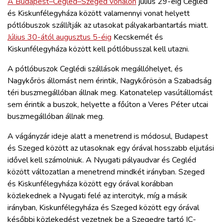
A Budapest–Cegléd–Szeged vonalon
július 29-éig Cegléd
és Kiskunfélegyháza között valamennyi vonat helyett
pótlóbuszok szállítják az utasokat pályakarbantartás miatt.
Július 30-ától augusztus 5-éig
Kecskemét és
Kiskunfélegyháza között kell pótlóbusszal kell utazni.
A pótlóbuszok Ceglédi szállások megállóhelyet, és
Nagykőrös állomást nem érintik, Nagykőrösön a Szabadság
téri buszmegállóban állnak meg. Katonatelep vasútállomást
sem érintik a buszok, helyette a főúton a Veres Péter utcai
buszmegállóban állnak meg.
A vágányzár ideje alatt a menetrend is módosul, Budapest
és Szeged között az utasoknak egy órával hosszabb eljutási
idővel kell számolniuk. A Nyugati pályaudvar és Cegléd
között változatlan a menetrend mindkét irányban. Szeged
és Kiskunfélegyháza között egy órával korábban
közlekednek a Nyugati felé az intercityk, míg a másik
irányban, Kiskunfélegyháza és Szeged között egy órával
későbbi közlekedést vezetnek be a Szegedre tartó IC-