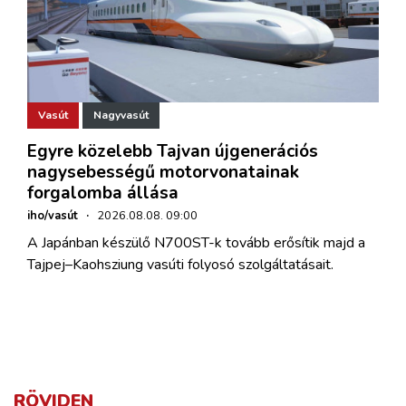
Vasút
Nagyvasút
Egyre közelebb Tajvan újgenerációs
nagysebességű motorvonatainak
forgalomba állása
iho/vasút
·
2026.08.08. 09:00
A Japánban készülő N700ST-k tovább erősítik majd a
Tajpej–Kaohsziung vasúti folyosó szolgáltatásait.
RÖVIDEN