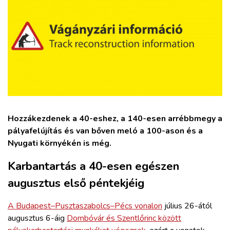
ZÖLDÚT
HAJÓZÁS
BLOG
ARCHÍVUM
Hozzákezdenek a 40-eshez, a 140-esen arrébbmegy a
WEBSHOP
pályafelújítás és van bőven meló a 100-ason és a
Nyugati környékén is még.
BELÉPÉS
Karbantartás a 40-esen egészen
augusztus első péntekjéig
REGISZTRÁCIÓ
A Budapest–Pusztaszabolcs–Pécs vonalon
július 26-ától
augusztus 6-áig
Dombóvár és Szentlőrinc között