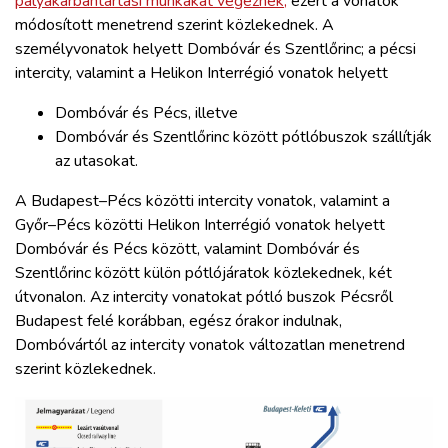
pályakarbantartási munkákat végeznek,
ezért a vonatok
módosított menetrend szerint közlekednek. A
személyvonatok helyett Dombóvár és Szentlőrinc; a pécsi
intercity, valamint a Helikon Interrégió vonatok helyett
Dombóvár és Pécs, illetve
Dombóvár és Szentlőrinc között pótlóbuszok szállítják
az utasokat.
A Budapest–Pécs közötti intercity vonatok, valamint a
Győr–Pécs közötti Helikon Interrégió vonatok helyett
Dombóvár és Pécs között, valamint Dombóvár és
Szentlőrinc között külön pótlójáratok közlekednek, két
útvonalon. Az intercity vonatokat pótló buszok Pécsről
Budapest felé korábban, egész órakor indulnak,
Dombóvártól az intercity vonatok változatlan menetrend
szerint közlekednek.