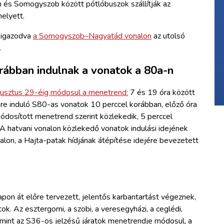
 és Somogyszob között pótlóbuszok szállítják az
helyett.
 igazodva
a Somogyszob–Nagyatád vonalon
az utolsó
.
orábban indulnak a vonatok a 80a-n
gusztus 29-éig módosul a menetrend:
7 és 19 óra között
őre induló S80-as vonatok 10 perccel korábban, előző óra
ódosított menetrend szerint közlekedik, 5 perccel
. A hatvani vonalon közlekedő vonatok indulási idejének
on, a Hajta-patak hídjának átépítése idejére bevezetett
pon át előre tervezett, jelentős karbantartást végeznek,
. Az esztergomi, a szobi, a veresegyházi, a ceglédi,
lamint az S36-os jelzésű járatok menetrendje módosul, a