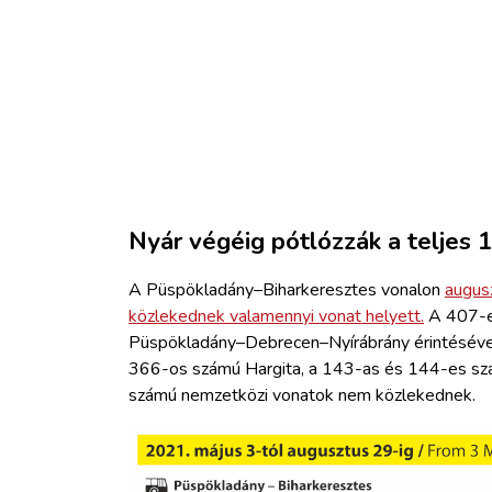
Nyár végéig pótlózzák a teljes 
A Püspökladány–Biharkeresztes vonalon
augus
közlekednek valamennyi vonat helyett.
A 407-es
Püspökladány–Debrecen–Nyírábrány érintésével 
366-os számú Hargita, a 143-as és 144-es szá
számú nemzetközi vonatok nem közlekednek.