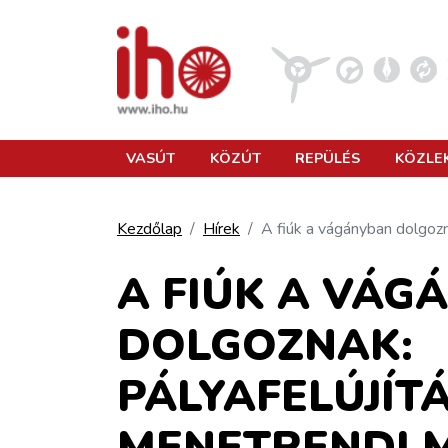
VASÚT
VASÚT
KÖZÚT
REPÜLÉS
KÖZLE
KÖZÚT
Kezdőlap
Hírek
A fiúk a vágányban dolgozn
REPÜLÉS
A FIÚK A VÁG
DOLGOZNAK:
KÖZLEKEDÉSFEJLESZTÉS
PÁLYAFELÚJÍT
ELLÁTÁSI LÁNC
MENETRENDI 