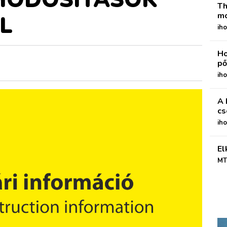
Th
mo
L
iho
Ho
pő
iho
A 
cs
ih
El
MT