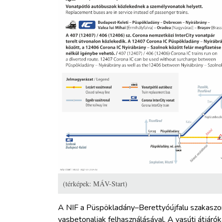
(térképek: MÁV-Start)
A NIF a Püspökladány–Berettyóújfalu szakaszon 
vasbetonaljak felhasználásával. A vasúti átjáróka