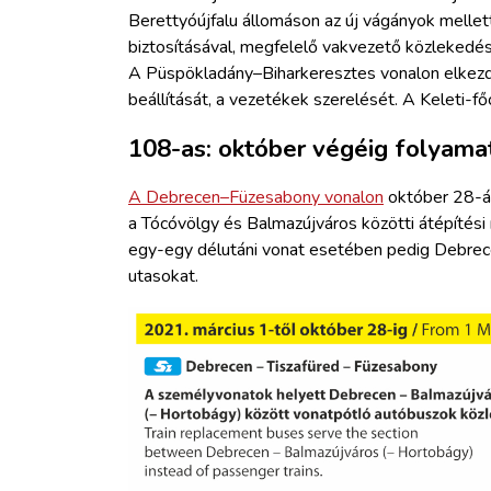
Berettyóújfalu állomáson az új vágányok mell
biztosításával, megfelelő vakvezető közlekedés
A Püspökladány–Biharkeresztes vonalon elkezdi
beállítását, a vezetékek szerelését. A Keleti-főc
108-as: október végéig folyama
A Debrecen–Füzesabony vonalon
október 28-ái
a Tócóvölgy és Balmazújváros közötti átépítési
egy-egy délutáni vonat esetében pedig Debrece
utasokat.