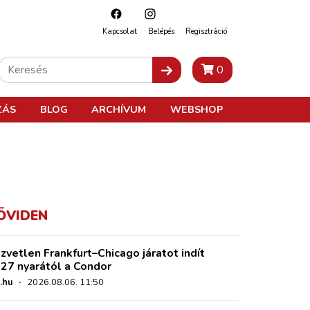
Kapcsolat
Belépés
Regisztráció
0
ZÁS
BLOG
ARCHÍVUM
WEBSHOP
ÖVIDEN
zvetlen Frankfurt–Chicago járatot indít
27 nyarától a Condor
.hu
·
2026.08.06. 11:50