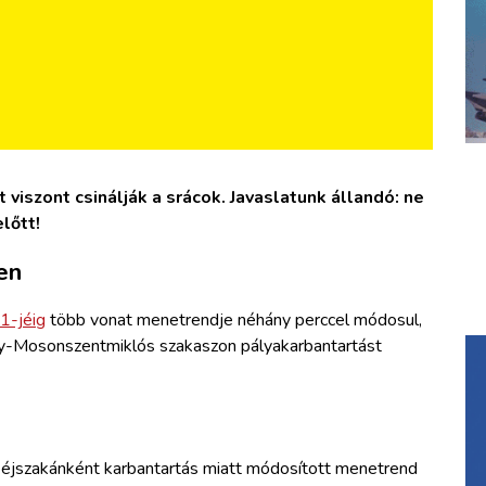
viszont csinálják a srácok. Javaslatunk állandó: ne
lőtt!
en
 1-jéig
több vonat menetrendje néhány perccel módosul,
y-Mosonszentmiklós szakaszon pályakarbantartást
 éjszakánként karbantartás miatt módosított menetrend