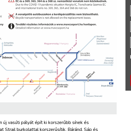
új vasúti pályát épít ki korszerűbb sínek és
t Strail burkolattal korszerűsítik. Báránd, Sáp és