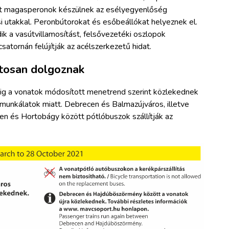
ett magasperonok készülnek az esélyegyenlőség
i utakkal. Peronbútorokat és esőbeállókat helyeznek el.
k a vasútvillamosítást, felsővezetéki oszlopok
satornán felújítják az acélszerkezetű hidat.
tosan dolgoznak
g a vonatok módosított menetrend szerint közlekednek
 munkálatok miatt. Debrecen és Balmazújváros, illetve
n és Hortobágy között pótlóbuszok szállítják az