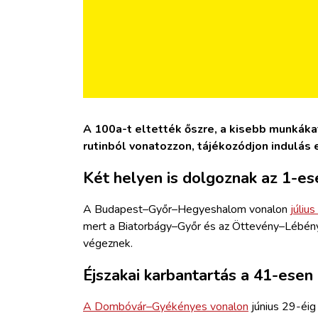
A 100a-t eltették őszre, a kisebb munkákat 
rutinból vonatozzon, tájékozódjon indulás e
Két helyen is dolgoznak az 1-es
A Budapest–Győr–Hegyeshalom vonalon
július
mert a Biatorbágy–Győr és az Öttevény–Lébén
végeznek.
Éjszakai karbantartás a 41-esen
A Dombóvár–Gyékényes vonalon
június 29-éig