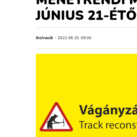
ZÖLDÚT
JÚNIUS 21-ÉTŐ
HAJÓZÁS
BLOG
iho/vasút
·
2021.06.20. 09:00
ARCHÍVUM
WEBSHOP
BELÉPÉS
REGISZTRÁCIÓ