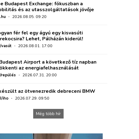
e Budapest Exchange: fókuszban a
bilitás és az utasszolgáltatások jövője
.hu
·
2026.08.05. 09:20
gyan fér fel egy ágyú egy kisvasúti
rekocsira? Lehet, Pálházán kiderül!
/vasút
·
2026.08.01. 17:00
Budapest Airport a következő tíz napban
ökkenti az energiafelhasználását
o/repülés
·
2026.07.31. 20:00
készült az ötvenezredik debreceni BMW
I/iho
·
2026.07.29. 09:50
Még több hír