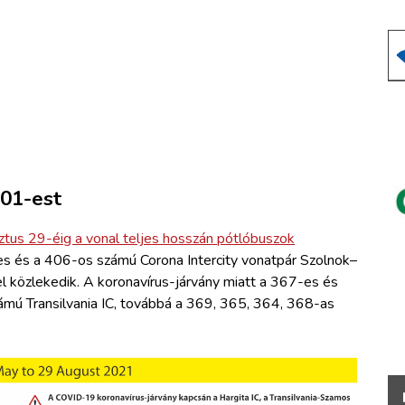
101-est
ztus 29-éig a vonal teljes hosszán pótlóbuszok
 és a 406-os számú Corona Intercity vonatpár Szolnok–
közlekedik. A koronavírus-járvány miatt a 367-es és
mú Transilvania IC, továbbá a 369, 365, 364, 368-as