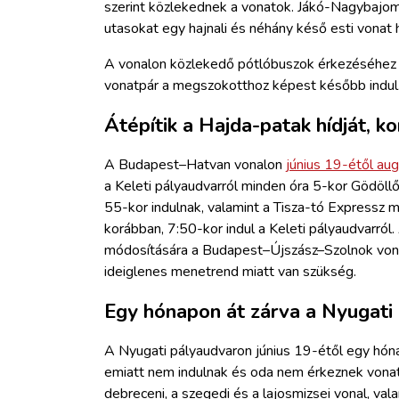
szerint közlekednek a vonatok. Jákó-Nagybajom
utasokat egy hajnali és néhány késő esti vonat 
A vonalon közlekedő pótlóbuszok érkezéséhez
vonatpár a megszokotthoz képest később indul
Átépítik a Hajda-patak hídját, k
A Budapest–Hatvan vonalon
június 19-étől au
a Keleti pályaudvarról minden óra 5-kor Gödöll
55-kor indulnak, valamint a Tisza-tó Expressz m
korábban, 7:50-kor indul a Keleti pályaudvarról
módosítására a Budapest–Újszász–Szolnok vonal
ideiglenes menetrend miatt van szükség.
Egy hónapon át zárva a Nyugati
A Nyugati pályaudvaron június 19-étől egy hóna
emiatt nem indulnak és oda nem érkeznek vonatok
debreceni, a szegedi és a lajosmizsei vonal, va