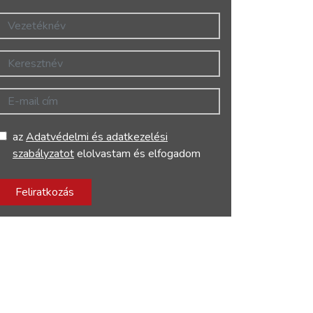
Vezetéknév
Keresztnév
E-mail cím
az
Adatvédelmi és adatkezelési
szabályzatot
elolvastam és elfogadom
Feliratkozás