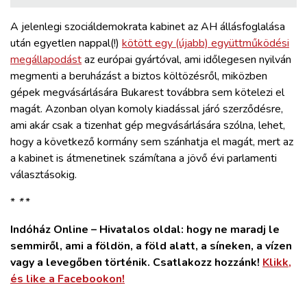
A jelenlegi szociáldemokrata kabinet az AH állásfoglalása
után egyetlen nappal(!)
kötött egy (újabb) együttműködési
megállapodást
az európai gyártóval, ami időlegesen nyilván
megmenti a beruházást a biztos költözésről, miközben
gépek megvásárlására Bukarest továbbra sem kötelezi el
magát. Azonban olyan komoly kiadással járó szerződésre,
ami akár csak a tizenhat gép megvásárlására szólna, lehet,
hogy a következő kormány sem szánhatja el magát, mert az
a kabinet is átmenetinek számítana a jövő évi parlamenti
választásokig.
*
*
*
Indóház Online – Hivatalos oldal: hogy ne maradj le
semmiről, ami a földön, a föld alatt, a síneken, a vízen
vagy a levegőben történik. Csatlakozz hozzánk!
Klikk,
és like a Facebookon!