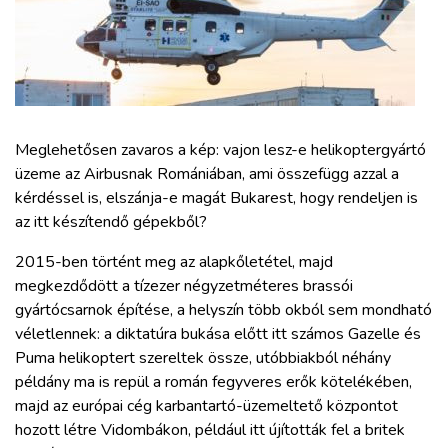
ZÖLDÚT
HAJÓZÁS
BLOG
Meglehetősen zavaros a kép: vajon lesz-e helikoptergyártó
üzeme az Airbusnak Romániában, ami összefügg azzal a
ARCHÍVUM
kérdéssel is, elszánja-e magát Bukarest, hogy rendeljen is
az itt készítendő gépekből?
WEBSHOP
2015-ben történt meg az alapkőletétel, majd
megkezdődött a tízezer négyzetméteres brassói
BELÉPÉS
gyártócsarnok építése, a helyszín több okból sem mondható
véletlennek: a diktatúra bukása előtt itt számos Gazelle és
Puma helikoptert szereltek össze, utóbbiakból néhány
REGISZTRÁCIÓ
példány ma is repül a román fegyveres erők kötelékében,
majd az európai cég karbantartó-üzemeltető központot
hozott létre Vidombákon, például itt újították fel a britek