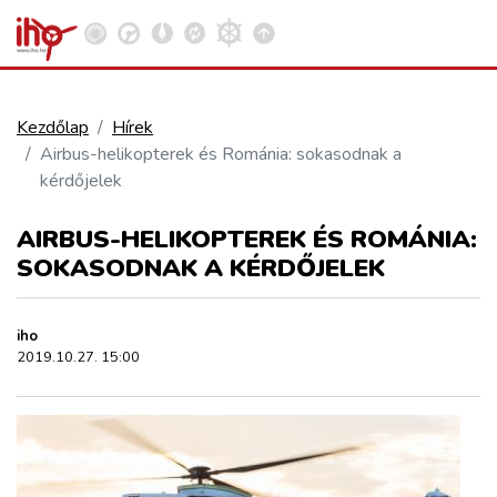
Kezdőlap
Hírek
Airbus-helikopterek és Románia: sokasodnak a
VASÚT
kérdőjelek
Kosár megtekintése
AIRBUS-HELIKOPTEREK ÉS ROMÁNIA:
KÖZÚT
SOKASODNAK A KÉRDŐJELEK
REPÜLÉS
iho
2019.10.27. 15:00
KÖZLEKEDÉSFEJLESZTÉS
ELLÁTÁSI LÁNC