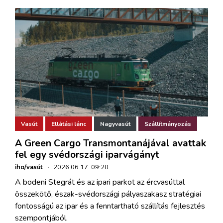
Vasút
Ellátási lánc
Nagyvasút
Szállítmányozás
A Green Cargo Transmontanájával avattak
fel egy svédországi iparvágányt
iho/vasút
·
2026.06.17. 09:20
A bodeni Stegrát és az ipari parkot az ércvasúttal
összekötő, észak-svédországi pályaszakasz stratégiai
fontosságú az ipar és a fenntartható szállítás fejlesztés
szempontjából.