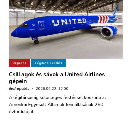
Repülés
Légiközlekedés
Csillagok és sávok a United Airlines
gépein
iho/repülés
·
2026.06.22. 12:00
A légitársaság különleges festéssel köszönti az
Amerikai Egyesült Államok fennállásának 250.
évfordulóját.