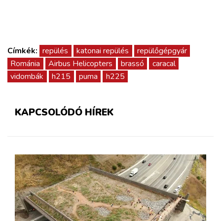
Címkék:
repülés
katonai repülés
repülőgépgyár
Románia
Airbus Helicopters
brassó
caracal
vidombák
h215
puma
h225
KAPCSOLÓDÓ HÍREK