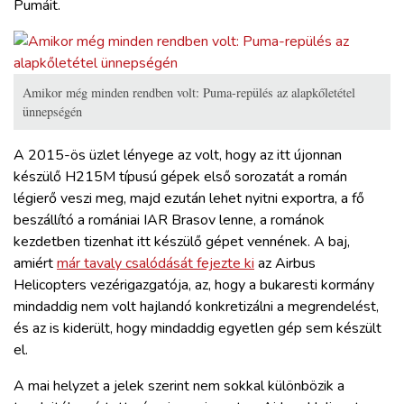
Pumáit.
Amikor még minden rendben volt: Puma-repülés az alapkőletétel
ünnepségén
A 2015-ös üzlet lényege az volt, hogy az itt újonnan
készülő H215M típusú gépek első sorozatát a román
légierő veszi meg, majd ezután lehet nyitni exportra, a fő
beszállító a romániai IAR Brasov lenne, a románok
kezdetben tizenhat itt készülő gépet vennének. A baj,
amiért
már tavaly csalódását fejezte ki
az Airbus
Helicopters vezérigazgatója, az, hogy a bukaresti kormány
mindaddig nem volt hajlandó konkretizálni a megrendelést,
és az is kiderült, hogy mindaddig egyetlen gép sem készült
el.
A mai helyzet a jelek szerint nem sokkal különbözik a