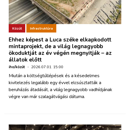
Közút
Infrastruktúra
Ehhez képest a Luca széke elkapkodott
mintaprojekt, de a világ legnagyobb
ökoduktját az év végén megnyitják – az
állatok előtt
iho/közút
·
2026.07.01. 15:00
Miután a költségtúllépések és a késedelmes
kivitelezés legalább egy évvel elcsúsztatták a
beruházás átadását, a világ legnagyobb vadhídjának
végre van már szalagátvágási dátuma.