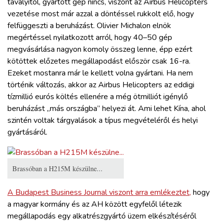
tavalyitól, gyártott gép nincs, viszont az Airbus Helicopters
vezetése most már azzal a döntéssel rukkolt elő, hogy
felfüggeszti a beruházást. Olivier Michalon elnök
megértéssel nyilatkozott arról, hogy 40–50 gép
megvásárlása nagyon komoly összeg lenne, épp ezért
kötöttek előzetes megállapodást először csak 16-ra.
Ezeket mostanra már le kellett volna gyártani. Ha nem
történik változás, akkor az Airbus Helicopters az eddigi
tízmillió eurós költés ellenére a még ötmilliót igénylő
beruházást „más országba” helyezi át. Ami lehet Kína, ahol
szintén voltak tárgyalások a típus megvételéről és helyi
gyártásáról.
Brassóban a H215M készülne...
A Budapest Business Journal viszont arra emlékeztet,
hogy
a magyar kormány és az AH között egyfelől létezik
megállapodás egy alkatrészgyártó üzem elkészítéséről