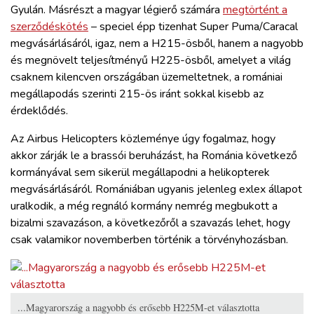
Gyulán. Másrészt a magyar légierő számára
megtörtént a
szerződéskötés
– speciel épp tizenhat Super Puma/Caracal
megvásárlásáról, igaz, nem a H215-ösből, hanem a nagyobb
és megnövelt teljesítményű H225-ösből, amelyet a világ
csaknem kilencven országában üzemeltetnek, a romániai
megállapodás szerinti 215-ös iránt sokkal kisebb az
érdeklődés.
Az Airbus Helicopters közleménye úgy fogalmaz, hogy
akkor zárják le a brassói beruházást, ha Románia következő
kormányával sem sikerül megállapodni a helikopterek
megvásárlásáról. Romániában ugyanis jelenleg exlex állapot
uralkodik, a még regnáló kormány nemrég megbukott a
bizalmi szavazáson, a következőről a szavazás lehet, hogy
csak valamikor novemberben történik a törvényhozásban.
...Magyarország a nagyobb és erősebb H225M-et választotta