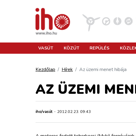
VASÚT
VASÚT
KÖZÚT
REPÜLÉS
KÖZLE
KÖZÚT
Kezdőlap
Hírek
Az üzemi menet hibája
REPÜLÉS
AZ ÜZEMI MEN
KÖZLEKEDÉSFEJLESZTÉS
iho/vasút
·
2012.02.23. 09:43
ELLÁTÁSI LÁNC
A motoros fedett teherkocsi (Muki) forgóvázak sz