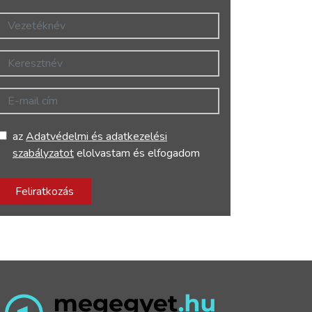
Vezetéknév
Keresztnév
E-mail cím
az
Adatvédelmi és adatkezelési
szabályzatot
elolvastam és elfogadom
Feliratkozás