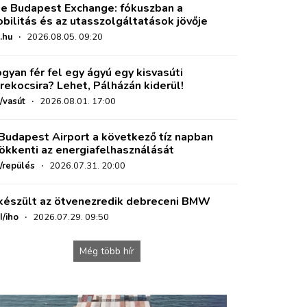
e Budapest Exchange: fókuszban a
bilitás és az utasszolgáltatások jövője
.hu
·
2026.08.05. 09:20
gyan fér fel egy ágyú egy kisvasúti
rekocsira? Lehet, Pálházán kiderül!
/vasút
·
2026.08.01. 17:00
Budapest Airport a következő tíz napban
ökkenti az energiafelhasználását
o/repülés
·
2026.07.31. 20:00
készült az ötvenezredik debreceni BMW
I/iho
·
2026.07.29. 09:50
Még több hír