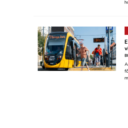
h
E
v
B
A
f
m