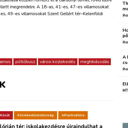
Th
llett megrendelni. A 18-as, 41-es, 47-es villamosokat
mo
-es, 49-es villamosokat Szent Gellért tér–Kelenföldi
iho
Ho
pő
iho
A 
llamos
pótlóbusz
városi közlekedés
meghibásodás
cs
ih
K
El
MT
Közút
Közlekedésbiztonság
Infrastruktúra
lórián tér: iskolakezdésre újraindulhat a