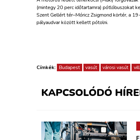
ZÖLDÚT
(mintegy 20 perc időtartamra) pótlóbuszokat ke
Szent Gellért tér–Móricz Zsigmond körtér, a 19
HAJÓZÁS
pályaudvar között kellett pótolni.
BLOG
ARCHÍVUM
Címkék:
Budapest
vasút
városi vasút
vi
WEBSHOP
KAPCSOLÓDÓ HÍRE
BELÉPÉS
REGISZTRÁCIÓ
F