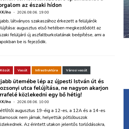
orgalom az északi hídon
KK/iho
·
2026.08.06. 19:00
jabb, látványos szakaszához érkezett a felüljárók
elújítása: augusztus első hetében megkezdődött az
szaki felüljáró új aszfaltburkolatának beépítése, ami a
apokban be is fejeződik.
Közút
Vasút
Infrastruktúra
Városi vasút
jabb ütemébe lép az újpesti István út és
ozsonyi utca felújítása, ne nagyon akarjon
rrafelé közlekedni egy bő hétig!
KK/iho
·
2026.08.06. 10:00
étfőtől augusztus 19-éig a 12-es, a 12A és a 14-es
illamosok nem járnak, helyettük pótlóbuszok
özlekednek. Az érintett utakon jelentős torlódásokra,