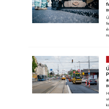
f
B
Ú
f
é
n
Ú
P
a
B
H
v
k