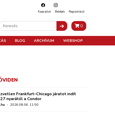
Kapcsolat
Belépés
Regisztráció
0
ZÁS
BLOG
ARCHÍVUM
WEBSHOP
ÖVIDEN
zvetlen Frankfurt–Chicago járatot indít
27 nyarától a Condor
.hu
·
2026.08.06. 11:50