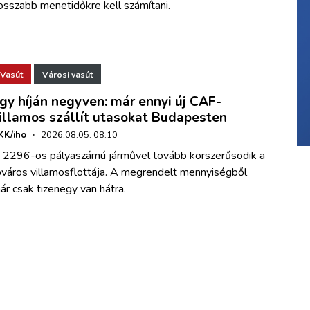
osszabb menetidőkre kell számítani.
Vasút
Városi vasút
gy híján negyven: már ennyi új CAF-
illamos szállít utasokat Budapesten
KK/iho
·
2026.08.05. 08:10
 2296-os pályaszámú járművel tovább korszerűsödik a
őváros villamosflottája. A megrendelt mennyiségből
ár csak tizenegy van hátra.