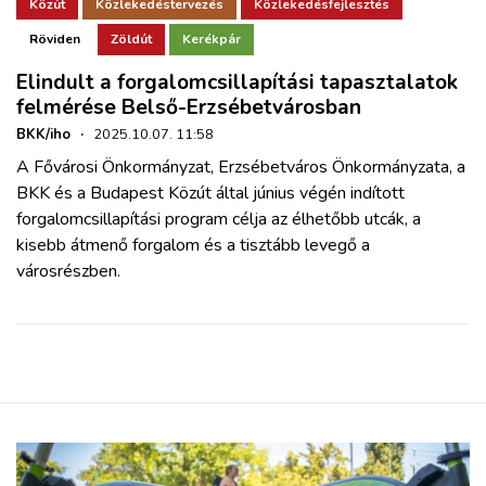
ZÖLDÚT
Közút
Közlekedéstervezés
Közlekedésfejlesztés
Röviden
Zöldút
Kerékpár
HAJÓZÁS
Elindult a forgalomcsillapítási tapasztalatok
felmérése Belső-Erzsébetvárosban
BLOG
BKK/iho
·
2025.10.07. 11:58
A Fővárosi Önkormányzat, Erzsébetváros Önkormányzata, a
BKK és a Budapest Közút által június végén indított
ARCHÍVUM
forgalomcsillapítási program célja az élhetőbb utcák, a
kisebb átmenő forgalom és a tisztább levegő a
WEBSHOP
városrészben.
BELÉPÉS
REGISZTRÁCIÓ