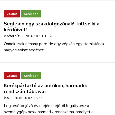
Zöldút
Kerékpár
Segítsen egy szakdolgozónak! Töltse ki a
kérdőívet!
iho/zöldút
·
2016.10.13. 18:26
Önnek csak néhány perc, de egy végzős egyetemistának
nagyon sokat segíthet.
Zöldút
Kerékpár
Kerékpártartó az autókon, harmadik
rendszámtáblával
iho
·
2016.10.07. 15:56
Legkésőbb jövő év elején elejétől legális lesz a
személygépkocsik harmadik rendszáma, amelyet a