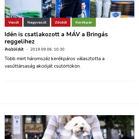
Vasút
Nagyvasút
Zöldút
Kerékpár
Idén is csatlakozott a MÁV a Bringás
reggelihez
iho/zöldút
·
2019.09.06. 10:30
Több mint háromszáz kerékpáros választotta a
vasúttársaság akcióját csütörtökön.