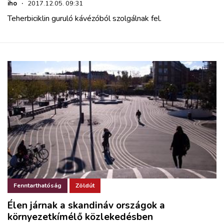
iho
·
2017.12.05. 09:31
Teherbiciklin guruló kávézóból szolgálnak fel.
Fenntarthatóság
Zöldút
Élen járnak a skandináv országok a
környezetkímélő közlekedésben