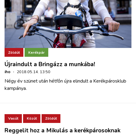
Zöldút
Kerékpár
Újraindult a Bringázz a munkába!
iho
·
2018.05.14. 13:50
Négy év szünet után hétfőn újra elindult a Kerékpárosklub
kampánya.
Vasút
Közút
Zöldút
Reggelit hoz a Mikulás a kerékpárosoknak