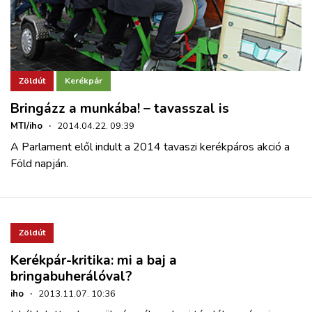
Zöldút
Kerékpár
Bringázz a munkába! – tavasszal is
MTI/iho
·
2014.04.22. 09:39
A Parlament elől indult a 2014 tavaszi kerékpáros akció a
Föld napján.
Zöldút
Kerékpár-kritika: mi a baj a
bringabuherálóval?
iho
·
2013.11.07. 10:36