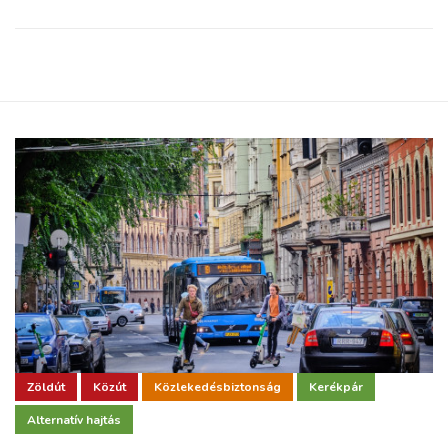
Zöldút
Közút
Közlekedésbiztonság
Kerékpár
Alternatív hajtás