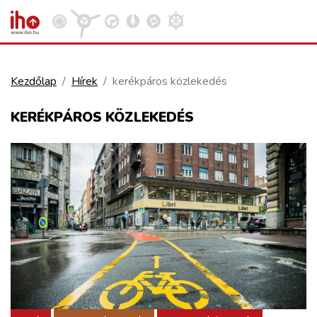
Kezdőlap
Hírek
kerékpáros közlekedés
VASÚT
KERÉKPÁROS KÖZLEKEDÉS
Kosár megtekintése
KÖZÚT
REPÜLÉS
KÖZLEKEDÉSFEJLESZTÉS
ELLÁTÁSI LÁNC