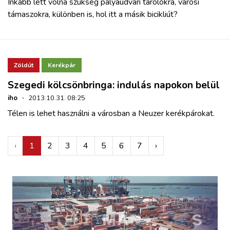
Inkább lett volna szükség pályaudvari tárolókra, városi
támaszokra, különben is, hol itt a másik bicikliút?
Zöldút
Kerékpár
Szegedi kölcsönbringa: indulás napokon belül
iho
·
2013.10.31. 08:25
Télen is lehet használni a városban a Neuzer kerékpárokat.
‹
1
2
3
4
5
6
7
›