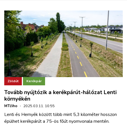
Zöldút
Kerékpár
Tovább nyújtózik a kerékpárút-hálózat Lenti
környékén
MTI/iho
·
2025.03.11. 10:55
Lenti és Hernyék között több mint 5,3 kilométer hosszon
épülhet kerékpárút a 75-ös főút nyomvonala mentén.