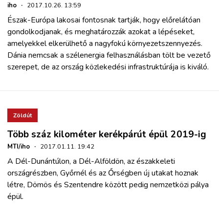
iho
·
2017.10.26. 13:59
Észak-Európa lakosai fontosnak tartják, hogy előrelátóan
gondolkodjanak, és meghatározzák azokat a lépéseket,
amelyekkel elkerülhető a nagyfokú környezetszennyezés.
Dánia nemcsak a szélenergia felhasználásban tölt be vezető
szerepet, de az ország közlekedési infrastruktúrája is kiváló.
Zöldút
Több száz kilométer kerékpárút épül 2019-ig
MTI/iho
·
2017.01.11. 19:42
A Dél-Dunántúlon, a Dél-Alföldön, az északkeleti
országrészben, Győrnél és az Őrségben új utakat hoznak
létre,
Dömös és Szentendre között pedig nemzetközi pálya
épül.