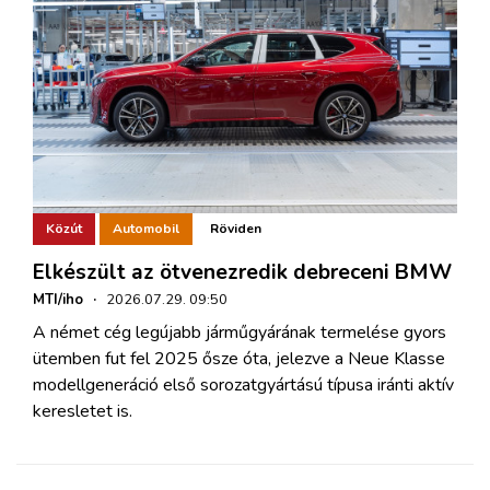
Közút
Automobil
Röviden
Elkészült az ötvenezredik debreceni BMW
MTI/iho
·
2026.07.29. 09:50
A német cég legújabb járműgyárának termelése gyors
ütemben fut fel 2025 ősze óta, jelezve a Neue Klasse
modellgeneráció első sorozatgyártású típusa iránti aktív
keresletet is.