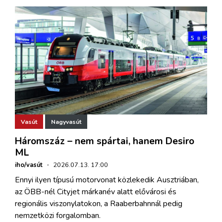
Vasút
Nagyvasút
Háromszáz – nem spártai, hanem Desiro
ML
iho/vasút
·
2026.07.13. 17:00
Ennyi ilyen típusú motorvonat közlekedik Ausztriában,
az ÖBB-nél Cityjet márkanév alatt elővárosi és
regionális viszonylatokon, a Raaberbahnnál pedig
nemzetközi forgalomban.