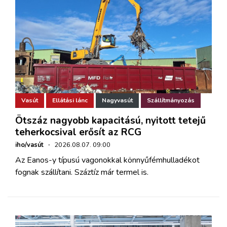
Vasút
Ellátási lánc
Nagyvasút
Szállítmányozás
Ötszáz nagyobb kapacitású, nyitott tetejű
teherkocsival erősít az RCG
iho/vasút
·
2026.08.07. 09:00
Az Eanos-y típusú vagonokkal könnyűfémhulladékot
fognak szállítani. Száztíz már termel is.