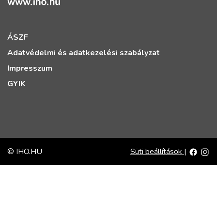
ÁSZF
Adatvédelmi és adatkezelési szabályzat
Impresszum
GYIK
© IHO.HU
Süti beállítások
|