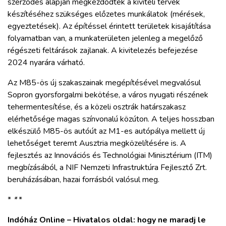
szerződés alapján megkezdődtek a kiviteli tervek
készítéséhez szükséges előzetes munkálatok (mérések,
egyeztetések). Az építéssel érintett területek kisajátítása
folyamatban van, a munkaterületen jelenleg a megelőző
régészeti feltárások zajlanak. A kivitelezés befejezése
2024 nyarára várható.
Az M85-ös új szakaszainak megépítésével megvalósul
Sopron gyorsforgalmi bekötése, a város nyugati részének
tehermentesítése, és a közeli osztrák határszakasz
elérhetősége magas színvonalú közúton. A teljes hosszban
elkészülő M85-ös autóút az M1-es autópálya mellett új
lehetőséget teremt Ausztria megközelítésére is. A
fejlesztés az Innovációs és Technológiai Minisztérium (ITM)
megbízásából, a NIF Nemzeti Infrastruktúra Fejlesztő Zrt.
beruházásában, hazai forrásból valósul meg.
*
*
*
Indóház Online – Hivatalos oldal: hogy ne maradj le