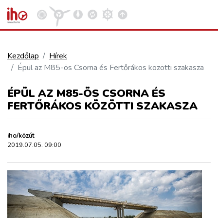
Kezdőlap
Hírek
Épül az M85-ös Csorna és Fertőrákos közötti szakasza
VASÚT
Kosár megtekintése
ÉPÜL AZ M85-ÖS CSORNA ÉS
KÖZÚT
FERTŐRÁKOS KÖZÖTTI SZAKASZA
REPÜLÉS
iho/közút
2019.07.05. 09:00
KÖZLEKEDÉSFEJLESZTÉS
ELLÁTÁSI LÁNC