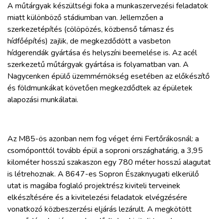
A műtárgyak készültségi foka a munkaszervezési feladatok
miatt különböző stádiumban van. Jellemzően a
szerkezetépítés (cölöpözés, közbenső támasz és
hídfőépítés) zajlik, de megkezdődött a vasbeton
hídgerendák gyártása és helyszíni beemelése is. Az acél
szerkezetű műtárgyak gyártása is folyamatban van. A
Nagycenken épülő üzemmérnökség esetében az előkészítő
és földmunkákat követően megkezdődtek az épületek
alapozási munkálatai.
Az M85-ös azonban nem fog véget érni Fertőrákosnál: a
csomóponttól tovább épül a soproni országhatárig, a 3,95
kilométer hosszú szakaszon egy 780 méter hosszú alagutat
is létrehoznak. A 8647-es Sopron Északnyugati elkerülő
utat is magába foglaló projektrész kiviteli terveinek
elkészítésére és a kivitelezési feladatok elvégzésére
vonatkozó közbeszerzési eljárás lezárult. A megkötött