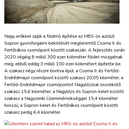
ZÖLDÚT
HAJÓZÁS
BLOG
Nagy erőkkel zajlik a földmű építése az M85-ös autóút
Sopron gyorsforgalmi bekötését megteremtő Csorna II. és
Fertőrákos csomópont közötti szakaszán. A fejlesztés során
ARCHÍVUM
2020 végéig 8 millió 300 ezer köbméter földet mozgatnak
meg, ebből eddig 3 millió 100 ezer köbmétert építette be.
WEBSHOP
A szakasz négy részre bontva épül: a Csorna II. és Fertőd-
Endrédmajor csomópont közötti szakasz 20,05 kilométer, a
Fertőd-Endrédmajor csomópontot Nagylózzsal összekötő
BELÉPÉS
szakasz 15,6 kilométer, a Nagylózs és Sopron-kelet közötti
szakasz a Nagycenki Üzemmérnökséggel 15,4 kilométer
REGISZTRÁCIÓ
hosszú, a Sopron-kelet és Fertőrákos csomópont közötti
szakasz pedig 6,4 kilométer.