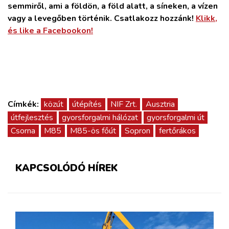
semmiről, ami a földön, a föld alatt, a síneken, a vízen
vagy a levegőben történik. Csatlakozz hozzánk!
Klikk,
és like a Facebookon!
Címkék:
közút
útépítés
NIF Zrt.
Ausztria
útfejlesztés
gyorsforgalmi hálózat
gyorsforgalmi út
Csorna
M85
M85-ös főút
Sopron
fertőrákos
KAPCSOLÓDÓ HÍREK