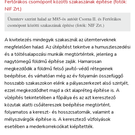
Ütemterv szerint halad az M85-ös autóút Csorna II. és Fertőrákos
csomópont közötti szakaszának építése (fotók: NIF Zrt.)
A kivitelezés mindegyik szakasznál az ütemterveknek
megfelelően halad. Az útépítést tekintve a humuszleszedési
és a töltésalapozási munkák megtörténtek, jelenleg a
nagytömegű földmű építése zajlik. Hamarosan
megkezdődik a földmű felső javító-védő rétegeinek
beépítése, és várhatóan még az év folyamán összefüggő
hosszabb szakaszokon elérik a pályaszerkezet alsó szintjét,
ezzel megkezdődhet majd a ckt alapréteg építése is. A
vízépítés tekintetében a főpálya és az azt keresztező
közutak alatti csőátereszek beépítése megtörtént,
folyamatos a kereszt- és hosszcsatornák, valamint a
mélyszivárgók építése is. A keresztező vízfolyások
esetében a mederkorrekciókat kiépítették.